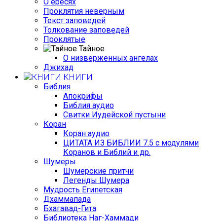
О ересях
Проклятия неверным
Текст заповедей
Толкование заповедей
Проклятые
Тайное
О низверженных ангелах
Джихад
КНИГИ
Библия
Апокрифы
Библия аудио
Свитки Иудейской пустыни
Коран
Коран аудио
ЦИТАТА ИЗ БИБЛИИ 7.5 с модулями
Коранов и Библий и др.
Шумеры
Шумерские притчи
Легенды Шумера
Мудрость Египетская
Дхаммапада
Бхагавад-Гита
Библиотека Наг-Хаммади