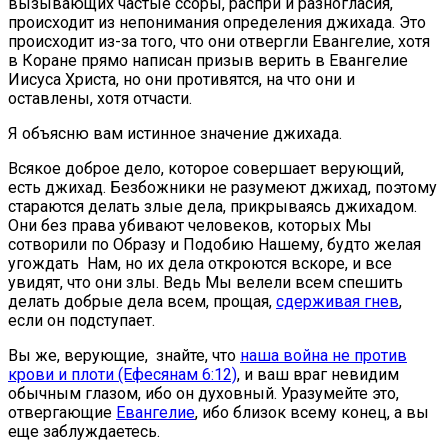
вызывающих частые ссоры, распри и разногласия,
происходит из непонимания определения джихада. Это
происходит из-за того, что они отвергли Евангелие, хотя
в Коране прямо написан призыв верить в Евангелие
Иисуса Христа, но они противятся, на что они и
оставлены, хотя отчасти.
Я объясню вам истинное значение джихада.
Всякое доброе дело, которое совершает верующий,
есть джихад. Безбожники не разумеют джихад, поэтому
стараются делать злые дела, прикрываясь джихадом.
Они без права убивают человеков, которых Мы
сотворили по Образу и Подобию Нашему, будто желая
угождать Нам, но их дела откроются вскоре, и все
увидят, что они злы. Ведь Мы велели всем спешить
делать добрые дела всем, прощая,
сдерживая гнев
,
если он подступает.
Вы же, верующие, знайте, что
наша война не против
крови и плоти (Ефесянам 6:12)
, и ваш враг невидим
обычным глазом, ибо он духовный. Уразумейте это,
отвергающие
Евангелие
, ибо близок всему конец, а вы
еще заблуждаетесь.