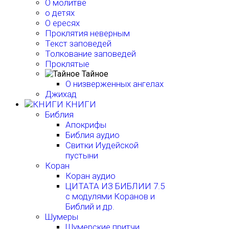
О молитве
о детях
О ересях
Проклятия неверным
Текст заповедей
Толкование заповедей
Проклятые
Тайное
О низверженных ангелах
Джихад
КНИГИ
Библия
Апокрифы
Библия аудио
Свитки Иудейской
пустыни
Коран
Коран аудио
ЦИТАТА ИЗ БИБЛИИ 7.5
с модулями Коранов и
Библий и др.
Шумеры
Шумерские притчи