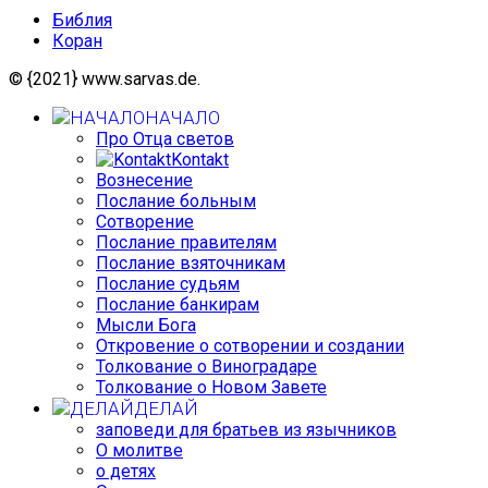
Библия
Коран
© {2021} www.sarvas.de.
НАЧАЛО
Про Отца светов
Kontakt
Вознесение
Послание больным
Сотворение
Послание правителям
Послание взяточникам
Послание судьям
Послание банкирам
Мысли Бога
Откровение о сотворении и создании
Толкование о Виноградаре
Толкование о Новом Завете
ДЕЛАЙ
заповеди для братьев из язычников
О молитве
о детях