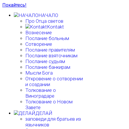
Покайтесь!
НАЧАЛО
Про Отца светов
Kontakt
Вознесение
Послание больным
Сотворение
Послание правителям
Послание взяточникам
Послание судьям
Послание банкирам
Мысли Бога
Откровение о сотворении
и создании
Толкование о
Виноградаре
Толкование о Новом
Завете
ДЕЛАЙ
заповеди для братьев из
язычников