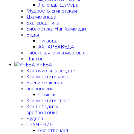
Легенды Шумера
Мудрость Египетская
Дхаммапада
Бхагавад-Гита
Библиотека Наг-Хаммади
Веды
Ригведа
АХТАРВАВЕДА
Тибетская книга мертвых
Платон
УЧЕБА
Как очистить сердце
Как укротить язык
Учение о женах
песнопения
Ссылки
Как укротить глаза
Как победить
сребролюбие
Чудеса
ОБУЧЕНИЕ
Бог отвечает