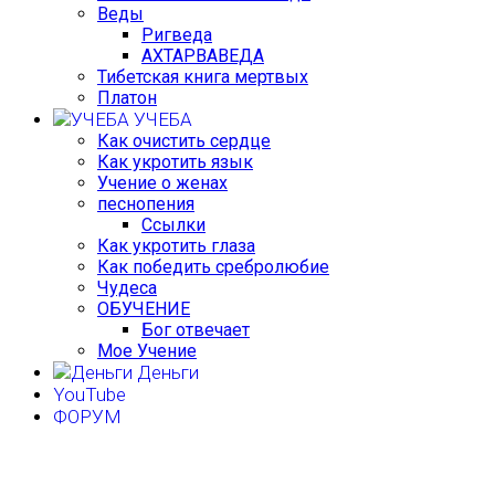
Веды
Ригведа
АХТАРВАВЕДА
Тибетская книга мертвых
Платон
УЧЕБА
Как очистить сердце
Как укротить язык
Учение о женах
песнопения
Ссылки
Как укротить глаза
Как победить сребролюбие
Чудеса
ОБУЧЕНИЕ
Бог отвечает
Мое Учение
Деньги
YouTube
ФОРУМ