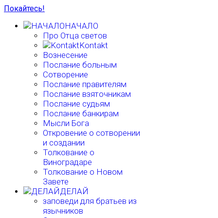
Покайтесь!
НАЧАЛО
Про Отца светов
Kontakt
Вознесение
Послание больным
Сотворение
Послание правителям
Послание взяточникам
Послание судьям
Послание банкирам
Мысли Бога
Откровение о сотворении
и создании
Толкование о
Виноградаре
Толкование о Новом
Завете
ДЕЛАЙ
заповеди для братьев из
язычников