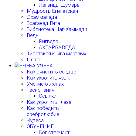
Легенды Шумера
Мудрость Египетская
Дхаммапада
Бхагавад-Гита
Библиотека Наг-Хаммади
Веды
Ригведа
АХТАРВАВЕДА
Тибетская книга мертвых
Платон
УЧЕБА
Как очистить сердце
Как укротить язык
Учение о женах
песнопения
Ссылки
Как укротить глаза
Как победить
сребролюбие
Чудеса
ОБУЧЕНИЕ
Бог отвечает