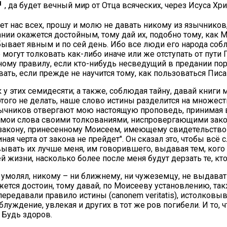
1
, да будет вечный мир от Отца всяческих, через Исуса Хри
едет нас всех, прошу и молю не давать никому из язычников
ытании окажется достойным, тому дай их, подобно тому, к
ебывает явным и по сей день. Ибо все люди его народа со
е могут толковать как-либо иначе или же отступать от пут
нному правилу, если кто-нибудь несведущий в предании п
ть, если прежде не научится тому, как пользоваться Писан
как у этих семидесяти; а также, соблюдая тайну, давай книг
этого не делать, наше слово истины разделится на множест
 язычников отвергают мою настоящую проповедь, принимая
 мои слова своими толкованиями, ниспровергающими закон:
ся закону, принесенному Моисеем, имеющему свидетельство
иная черта от закона не прейдет". Он сказал это, чтобы вс
вать их лучше меня, им говорившего, выдавая тем, кого он
й жизни, насколько более после меня будут дерзать те, кт
 и умолял, никому – ни ближнему, ни чужеземцу, не выдават
жется достоин, тому давай, по Моисееву установлению, та
 передавали правило истины (canonem veritatis), истолков
ждение, увлекая и других в тот же ров погибели. И то, что
. Будь здоров.