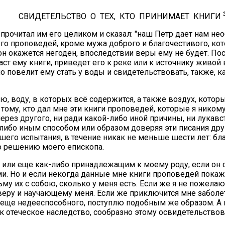
СВИДЕТЕЛЬСТВО О ТЕХ, КТО ПРИНИМАЕТ КНИГИ
ов, прочитал им его целиком и сказал: "наш Петр дает нам
го проповедей, кроме мужа доброго и благочестивого, ко
 он окажется негоден, впоследствии веры ему не будет. По
 даст ему книги, приведет его к реке или к источнику жив
 но повелит ему стать у воды и свидетельствовать, также,
лю, воду, в которых всё содержится, а также воздух, кото
 тому, кто дал мне эти книги проповедей, которые я ником
ерез другого, ни ради какой-либо иной причины, ни лукавс
-либо иным способом или образом доверяя эти писания друг
шего испытания, в течение никак не меньше шести лет: бл
по решению моего епископа.
ом или еще как-либо принадлежащим к моему роду, если он 
ми. Но и если некогда данные мне книги проповедей покажу
му их с собою, сколько у меня есть. Если же я не пожелаю 
ру и научающему меня. Если же приключится мне заболеть
и еще недееспособного, поступлю подобным же образом. А и
ак отеческое наследство, сообразно этому освидетельство