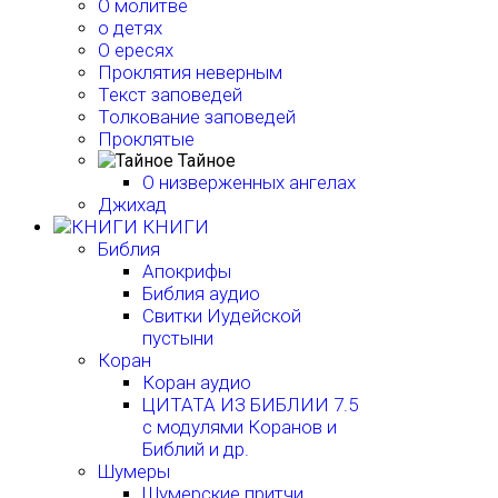
О молитве
о детях
О ересях
Проклятия неверным
Текст заповедей
Толкование заповедей
Проклятые
Тайное
О низверженных ангелах
Джихад
КНИГИ
Библия
Апокрифы
Библия аудио
Свитки Иудейской
пустыни
Коран
Коран аудио
ЦИТАТА ИЗ БИБЛИИ 7.5
с модулями Коранов и
Библий и др.
Шумеры
Шумерские притчи