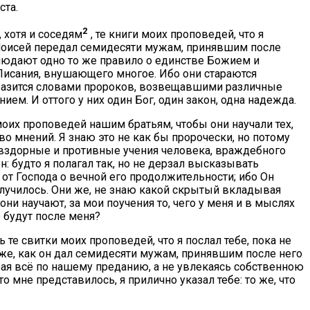
ста.
2
, хотя и соседям
, те книги моих проповедей, что я
ак Моисей передал семидесяти мужам, принявшим после
блюдают одно то же правило о единстве Божием и
и Писания, внушающего многое. Ибо они стараются
оразится словами пророков, возвещавшими различные
ием. И оттого у них один Бог, один закон, одна надежда.
и моих проповедей нашим братьям, чтобы они научали тех,
во мнений. Я знаю это не как бы пророчески, но потому
 вздорные и противные учения человека, враждебного
 будто я полагал так, но не дерзал высказывать
 от Господа о вечной его продолжительности; ибо Он
ё случилось. Они же, не знаю какой скрытый вкладывая
и научают, за мои поучения то, чего у меня и в мыслях
о будут после меня?
ь те свитки моих проповедей, что я послал тебе, пока не
кже, как он дал семидесяти мужам, принявшим после него
ывая всё по нашему преданию, а не увлекаясь собственною
 мне представилось, я прилично указал тебе: то же, что