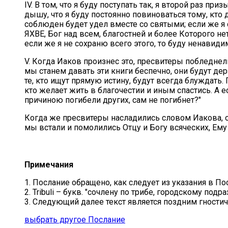
IV. В том, что я буду поступать так, я второй раз п
дышу, что я буду постоянно повиноваться тому, кто 
соблюден будет удел вместе со святыми; если же я 
ЯХВЕ, Бог над всем, благостней и более Которого нет
если же я не сохраню всего этого, то буду ненавид
V. Когда Иаков произнес это, пресвитеры побледнели
мы станем давать эти книги беспечно, они будут де
те, кто ищут прямую истину, будут всегда блуждать.
кто желает жить в благочестии и иным спастись. А е
причиною погибели других, сам не погибнет?"
Когда же пресвитеры насладились словом Иакова, они
мы встали и помолились Отцу и Богу всяческих, Ему
Примечания
1. Послание обращено, как следует из указания в П
2. Tribuli – букв. "сочлену по трибе, городскому под
3. Следующий далее текст является поздним гност
выбрать другое Послание