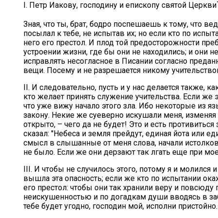
I. Петр Иакову, господину и епископу святой Церкви
Зная, что ты, брат, бодро поспешаешь к тому, что в
посылал к тебе, не испытав их; но если кто по исп
него его престол. И плод той предосторожности пр
устроении жизни, где бы они не находились; и они н
исправлять несогласное в Писании согласно преда
вещи. Посему и не разрешается никому учительствова
II. И следовательно, пусть и у нас делается также, 
кто желает принять служение учительства. Если же 
что уже вижу начало этого зла. Ибо некоторые из
закону. Некие же суеверно искушали меня, изменяя
открыто, – чего да не будет! Это и есть противить
сказал: "Небеса и земля прейдут, единая йота или ед
смысл в слышанные от меня слова, начали истолковы
не было. Если же они дерзают так лгать еще при мое
III. И чтобы не случилось этого, потому я и молился
вышла эта опасность; если же кто по испытании ока
его престол: чтобы они так хранили веру и повсюду
неискушенностью и по догадкам души вводясь в заблу
тебе будет угодно, господин мой, исполни пристойно