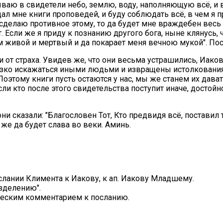
ризываю в свидетели небо, землю, воду, наполняющую всё, и
дал мне книги проповедей, и буду соблюдать всё, в чем я п
сделаю противное этому, то да будет мне враждебен весь 
. Если же я приду к познанию другого бога, ныне клянусь, ч
им живой и мертвый и да покарает меня вечною мукой". Пос
 от страха. Увидев же, что они весьма устрашились, Иаков
рзко искажаться иными людьми и извращены истолкованиями
 Поэтому книги пусть остаются у нас, мы же станем их дав
сли кто после этого свидетельства поступит иначе, достойно
 сказали: "Благословен Тот, Кто предвидя всё, поставил т
 же да будет слава во веки. Аминь.
ослании Климента к Иакову, к ап. Иакову Младшему.
разделению".
ическим комментарием к посланию.