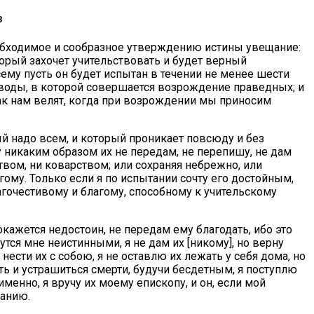
3
 необходимое и сообразное утверждению истины увещание:
торый захочет учительствовать и будет верный
сему пусть он будет испытан в течении не менее шести
ой воды, в которой совершается возрождение праведных; и
 как нам велят, когда при возрождении мы приносим
рый надо всем, и который проникает повсюду и без
у никаким образом их не передам, не перепишу, не дам
твом, ни коварством; или сохраняя небрежно, или
ому. Только если я по испытании сочту его достойным,
агочестивому и благому, способному к учительскому
окажется недостоин, не передам ему благодать, ибо это
тся мне неистинными, я не дам их [никому], но верну
нести их с собою, я не оставлю их лежать у себя дома, но
 и устрашиться смерти, будучи бесдетным, я поступлю
менно, я вручу их моему епископу, и он, если мой
ванию.