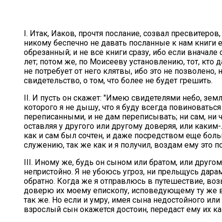
I. Итак, Иаков, прочтя послание, созвал пресвитер
никому беспечно не давать посланные к нам книги е
обрезанный; и не все книги сразу, ибо если вначале
лет; потом же, по Моисееву установлению, тот, кто
не потребует от него клятвы, ибо это не позволено,
свидетельство, о том, что более не будет грешить.
II. И пусть он скажет: "Имею свидетелями небо, зем
которого я не дышу, что я буду всегда повиноваться
переписанными, и не дам переписывать; ни сам, ни ч
оставляя у другого или другому доверяя, или каким
как и сам был сочтен, и даже посредством еще боль
служению, так же как и я получил, воздам ему это 
III. Иному же, будь он сыном или братом, или друг
непристойно. Я не убоюсь угроз, ни прельщусь дара
обратно. Когда же я отправлюсь в путешествие, возь
доверю их моему епископу, исповедующему ту же ве
так же. Но если и умру, имея сына недостойного ил
взрослый сын окажется достоин, передаст ему их к