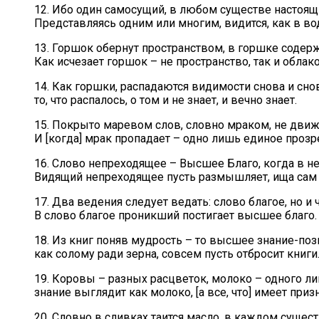
12. Ибо один самосущий, в любом существе настоящ
Представляясь одним или многим, видится, как в во
13. Горшок обернут пространством, в горшке содер
Как исчезает горшок – не пространство, так и обл
14. Как горшки, распадаются видимости снова и снов
то, что распалось, о том и не знает, и вечно знает.
15. Покрыто маревом слов, словно мраком, не движе
И [когда] мрак пропадает – одно лишь единое прозр
16. Слово непреходящее – Высшее Благо, когда в н
Видящий непреходящее пусть размышляет, ища сам 
17. Два ведения следует ведать: слово благое, но и
В слово благое проникший постигает высшее благо.
18. Из книг поняв мудрость – то высшее знание-поз
как солому ради зерна, совсем пусть отбросит книги
19. Коровы – разных расцветок, молоко – одного ли
знание выглядит как молоко, [а все, что] имеет при
20. Словно в сливках таится масло, в каждом сущес