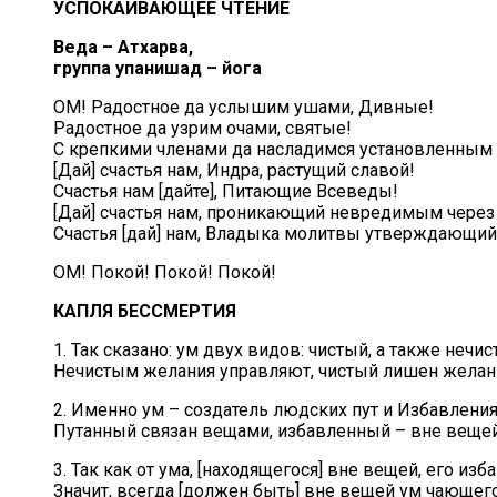
УСПОКАИВАЮЩЕЕ ЧТЕНИЕ
Веда – Атхарва,
группа упанишад – йога
ОМ! Радостное да услышим ушами, Дивные!
Радостное да узрим очами, святые!
С крепкими членами да насладимся установленным 
[Дай] счастья нам, Индра, растущий славой!
Счастья нам [дайте], Питающие Всеведы!
[Дай] счастья нам, проникающий невредимым через 
Счастья [дай] нам, Владыка молитвы утверждающий
ОМ! Покой! Покой! Покой!
КАПЛЯ БЕССМЕРТИЯ
1. Так сказано: ум двух видов: чистый, а также нечис
Нечистым желания управляют, чистый лишен желан
2. Именно ум – создатель людских пут и Избавления
Путанный связан вещами, избавленный – вне вещей
3. Так как от ума, [находящегося] вне вещей, его изб
Значит, всегда [должен быть] вне вещей ум чающего