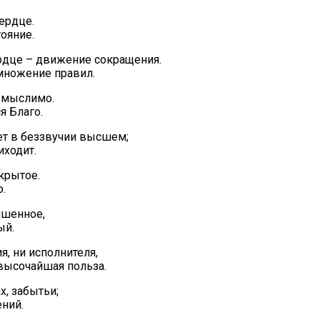
ердце.
ояние.
ердце – движение сокращения.
умножение правил.
– мыслимо.
я Благо.
дет в беззвучии высшем;
иходит.
крытое.
о.
ишенное,
ый.
ия, ни исполнителя,
 высочайшая польза.
х, забытьи;
ний.