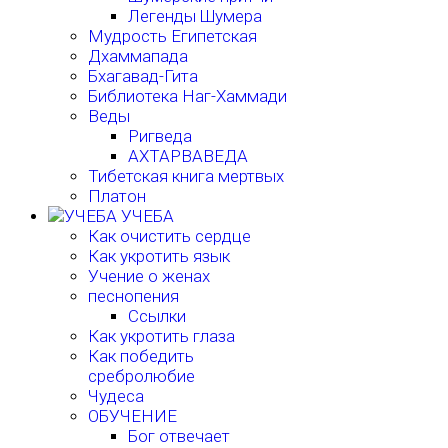
Легенды Шумера
Мудрость Египетская
Дхаммапада
Бхагавад-Гита
Библиотека Наг-Хаммади
Веды
Ригведа
АХТАРВАВЕДА
Тибетская книга мертвых
Платон
УЧЕБА
Как очистить сердце
Как укротить язык
Учение о женах
песнопения
Ссылки
Как укротить глаза
Как победить
сребролюбие
Чудеса
ОБУЧЕНИЕ
Бог отвечает