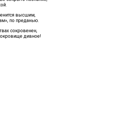
ой.
менится высшим,
ам», по преданью.
твах сокровенен,
 сокровище дивное!