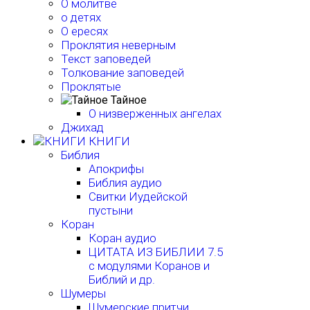
О молитве
о детях
О ересях
Проклятия неверным
Текст заповедей
Толкование заповедей
Проклятые
Тайное
О низверженных ангелах
Джихад
КНИГИ
Библия
Апокрифы
Библия аудио
Свитки Иудейской
пустыни
Коран
Коран аудио
ЦИТАТА ИЗ БИБЛИИ 7.5
с модулями Коранов и
Библий и др.
Шумеры
Шумерские притчи