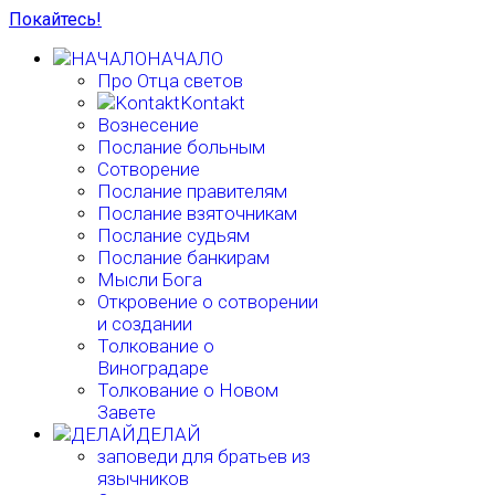
Покайтесь!
НАЧАЛО
Про Отца светов
Kontakt
Вознесение
Послание больным
Сотворение
Послание правителям
Послание взяточникам
Послание судьям
Послание банкирам
Мысли Бога
Откровение о сотворении
и создании
Толкование о
Виноградаре
Толкование о Новом
Завете
ДЕЛАЙ
заповеди для братьев из
язычников