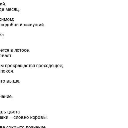
ий,
де месяц.
жимом;
акоподобный живущий.
а,
тся в лотосе.
евает.
ем прекращается преходящее;
покоя.
 что выше;
нание,
.
шь цвета;
знаки – словно коровы.
тве сокрыто познание,