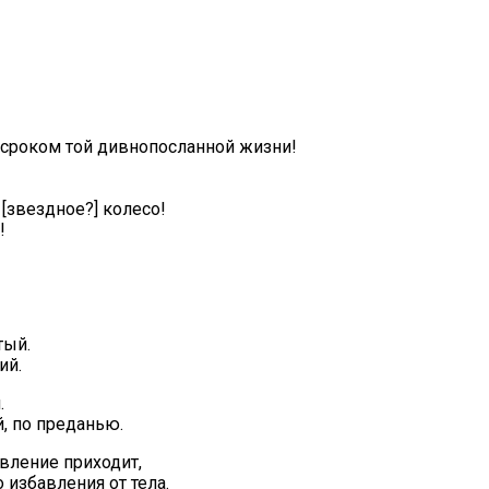
сроком той дивнопосланной жизни!
[звездное?] колесо!
!
тый.
ий.
.
, по преданью.
авление приходит,
 избавления от тела.