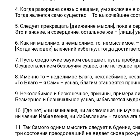
4. Когда разорвана связь с вещами, ум заключен в с
Тогда является само существо – То высочайшее сост
5. Следует прекращать [движение мысли], пока в с
Это и знание, и созерцание, остальное же – [лишь] 
6. Как ни мыслимо, а немыслимо, то, немыслимое, 
[Когда человек] влечений избегнул, тогда достигаетс
7. Пусть средоточие звуком свершает, пусть пребу
Осуществлением беззвучия сущее, а не не-сущее пр
8. Именно то – неделимое Благо, неколебимое, неза
«То Благо – я Сам» – узнав, благим становятся прочн
9. Неколебимое и бесконечное, причины, примера л
Безмерное и безначальное узнав, избавляется мудр
10. [Где нет] «ни начинания, ни заключения, ни мучен
ни чаяния Избавления, ни Избавления» – такова эта
11. Так Самого одним мыслить следует в бдении, сна
три состояния преодолевший не ведает снова рожде