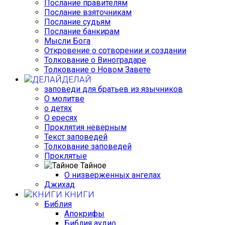
Послание правителям
Послание взяточникам
Послание судьям
Послание банкирам
Мысли Бога
Откровение о сотворении и создании
Толкование о Виноградаре
Толкование о Новом Завете
ДЕЛАЙ
заповеди для братьев из язычников
О молитве
о детях
О ересях
Проклятия неверным
Текст заповедей
Толкование заповедей
Проклятые
Тайное
О низверженных ангелах
Джихад
КНИГИ
Библия
Апокрифы
Библия аудио