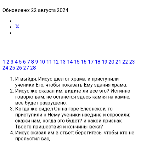
Обновлено: 22 августа 2024
1
2
3
4
5
6
7
8
9
10
11
12
13
14
15
16
17
18
19
20
21
22
23
24
25
26
27
28
И выйдя, Иисус шел от храма; и приступили
ученики Его, чтобы показать Ему здания храма.
Иисус же сказал им: видите ли все это? Истинно
говорю вам: не останется здесь камня на камне;
все будет разрушено.
Когда же сидел Он на горе Елеонской, то
приступили к Нему ученики наедине и спросили:
скажи нам, когда это будет? и какой признак
Твоего пришествия и кончины века?
Иисус сказал им в ответ: берегитесь, чтобы кто не
прельстил вас,