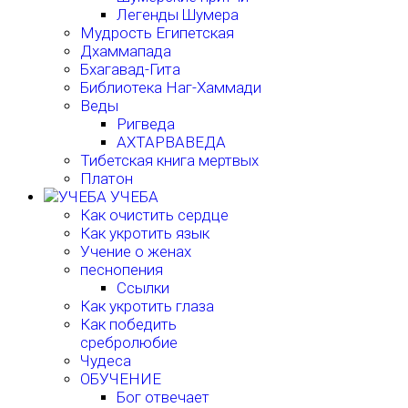
Легенды Шумера
Мудрость Египетская
Дхаммапада
Бхагавад-Гита
Библиотека Наг-Хаммади
Веды
Ригведа
АХТАРВАВЕДА
Тибетская книга мертвых
Платон
УЧЕБА
Как очистить сердце
Как укротить язык
Учение о женах
песнопения
Ссылки
Как укротить глаза
Как победить
сребролюбие
Чудеса
ОБУЧЕНИЕ
Бог отвечает