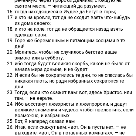
реченную через пророка Даниила, стоящую на
святом месте, — читающий да разумеет, -
тогда находящиеся в Иудее да бегут в горы;
и кто на кровле, тот да не сходит взять что-нибудь
из дома своего;
и кто на поле, тот да не обращается назад взять
одежды свои.
Горе же беременным и питающим сосцами в те
дни!
Молитесь, чтобы не случилось бегство ваше
зимою или в субботу,
ибо тогда будет великая скорбь, какой не было от
начала мира доныне, и не будет.
И если бы не сократились те дни, то не спаслась бы
никакая плоть; но ради избранных сократятся те
дни.
Тогда, если кто скажет вам: вот, здесь Христос, или
там, — не верьте.
Ибо восстанут лжехристы и лжепророки, и дадут
великие знамения и чудеса, чтобы прельстить, если
возможно, и избранных.
Вот, Я наперед сказал вам.
Итак, если скажут вам: «вот, Он в пустыне», — не
выходите; «вот, Он в потаенных комнатах», — не