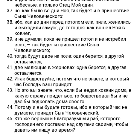
небесные, а только Отец Мой один;
но, как было во дни Ноя, так будет и в пришествие
Сына Человеческого:
ибо, как во дни перед потопом ели, пили, женились
и выходили замуж, до того дня, как вошел Ной в
ковчег,
и не думали, пока не пришел потоп и не истребил
всех, — так будет и пришествие Сына
Человеческого;
тогда будут двое на поле: один берется, а другой
оставляется;
две мелющие в жерновах: одна берется, а другая
оставляется.
Итак бодрствуйте, потому что не знаете, в который
час Господь ваш приидет.
Но это вы знаете, что, если бы ведал хозяин дома, в
какую стражу придет вор, то бодрствовал бы и не
дал бы подкопать дома своего.
Потому и вы будьте готовы, ибо в который час не
думаете, приидет Сын Человеческий.
Кто же верный и благоразумный раб, которого
господин его поставил над слугами своими, чтобы
давать им пищу во время?