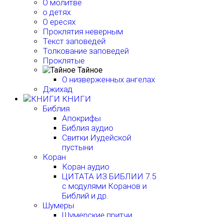
О молитве
о детях
О ересях
Проклятия неверным
Текст заповедей
Толкование заповедей
Проклятые
Тайное
О низверженных ангелах
Джихад
КНИГИ
Библия
Апокрифы
Библия аудио
Свитки Иудейской
пустыни
Коран
Коран аудио
ЦИТАТА ИЗ БИБЛИИ 7.5
с модулями Коранов и
Библий и др.
Шумеры
Шумерские притчи