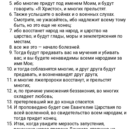
ибо многие придут под именем Моим, и будут
говорить: «Я Христос», и многих прельстят.
Также услышите о войнах и о военных слухах.
Смотрите, не ужасайтесь, ибо надлежит всему тому
быть, но это еще не конец:
ибо восстанет народ на народ, и царство на
царство; и будут глады, моры и землетрясения по
местам;
все же это — начало болезней.
Тогда будут предавать вас на мучения и убивать
вас; и вы будете ненавидимы всеми народами за
имя Мое;
и тогда соблазнятся многие, и друг друга будут
предавать, и возненавидят друг друга;
и многие лжепророки восстанут, и прельстят
многих;
и, по причине умножения беззакония, во многих
охладеет любовь;
претерпевший же до конца спасется.
И проповедано будет сие Евангелие Царствия по
всей вселенной, во свидетельство всем народам; и
тогда придет конец.
Итак, когда увидите мерзость запустения,