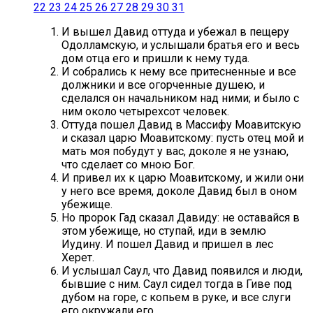
22
23
24
25
26
27
28
29
30
31
И вышел Давид оттуда и убежал в пещеру
Одолламскую, и услышали братья его и весь
дом отца его и пришли к нему туда.
И собрались к нему все притесненные и все
должники и все огорченные душею, и
сделался он начальником над ними; и было с
ним около четырехсот человек.
Оттуда пошел Давид в Массифу Моавитскую
и сказал царю Моавитскому: пусть отец мой и
мать моя побудут у вас, доколе я не узнаю,
что сделает со мною Бог.
И привел их к царю Моавитскому, и жили они
у него все время, доколе Давид был в оном
убежище.
Но пророк Гад сказал Давиду: не оставайся в
этом убежище, но ступай, иди в землю
Иудину. И пошел Давид и пришел в лес
Херет.
И услышал Саул, что Давид появился и люди,
бывшие с ним. Саул сидел тогда в Гиве под
дубом на горе, с копьем в руке, и все слуги
его окружали его.