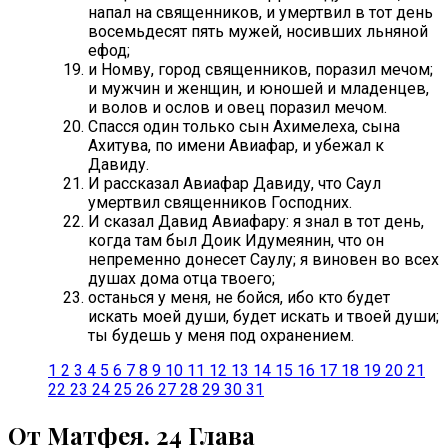
напал на священников, и умертвил в тот день
восемьдесят пять мужей, носивших льняной
ефод;
и Номву, город священников, поразил мечом;
и мужчин и женщин, и юношей и младенцев,
и волов и ослов и овец поразил мечом.
Спасся один только сын Ахимелеха, сына
Ахитува, по имени Авиафар, и убежал к
Давиду.
И рассказал Авиафар Давиду, что Саул
умертвил священников Господних.
И сказал Давид Авиафару: я знал в тот день,
когда там был Доик Идумеянин, что он
непременно донесет Саулу; я виновен во всех
душах дома отца твоего;
останься у меня, не бойся, ибо кто будет
искать моей души, будет искать и твоей души;
ты будешь у меня под охранением.
1
2
3
4
5
6
7
8
9
10
11
12
13
14
15
16
17
18
19
20
21
22
23
24
25
26
27
28
29
30
31
От Матфея. 24 Глава