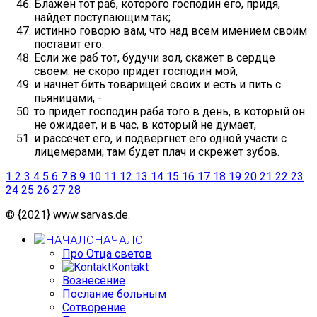
Блажен тот раб, которого господин его, придя,
найдет поступающим так;
истинно говорю вам, что над всем имением своим
поставит его.
Если же раб тот, будучи зол, скажет в сердце
своем: не скоро придет господин мой,
и начнет бить товарищей своих и есть и пить с
пьяницами, -
то придет господин раба того в день, в который он
не ожидает, и в час, в который не думает,
и рассечет его, и подвергнет его одной участи с
лицемерами; там будет плач и скрежет зубов.
1
2
3
4
5
6
7
8
9
10
11
12
13
14
15
16
17
18
19
20
21
22
23
24
25
26
27
28
© {2021} www.sarvas.de.
НАЧАЛО
Про Отца светов
Kontakt
Вознесение
Послание больным
Сотворение