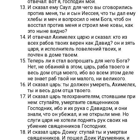
отвечал: вот я, господин мой.
И сказал ему Саул: для чего вы сговорились
против меня, ты и сын Иессея, что ты дал ему
хлебы и меч и вопросил о нем Бога, чтоб он
восстал против меня и строил мне ковы, как
это ныне видно?
И отвечал Ахимелех царю и сказал: кто из
всех рабов твоих верен как Давид? он и зять
царя, и исполнитель повелений твоих, и
почтен в доме твоем.
Теперь ли я стал вопрошать для него Бога?
Нет, не обвиняй в этом, царь, раба твоего и
весь дом отца моего, ибо во всем этом деле
не знает раб твой ни малого, ни великого.
И сказал царь: ты должен умереть, Ахимелех,
ты и весь дом отца твоего.
И сказал царь телохранителям, стоявшим при
нем: ступайте, умертвите священников
Господних, ибо и их рука с Давидом, и они
знали, что он убежал, и не открыли мне. Но
слуги царя не хотели поднять рук своих на
убиение священников Господних.
И сказал царь Доику: ступай ты и умертви
священников. И пошел Доик Идумеянин, и