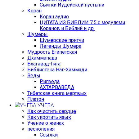
Свитки Иудейской пустыни
Коран
Коран аудио
ЦИТАТА ИЗ БИБЛИИ 7.5 с модулями
Коранов и Библий и др.
Шумеры
Шумерские притчи
Легенды Шумера
Мудрость Египетская
Дхаммапада
Бхагавад-Гита
Библиотека Наг-Хаммади
Веды
Ригведа
АХТАРВАВЕДА
Тибетская книга мертвых
Платон
УЧЕБА
Как очистить сердце
Как укротить язык
Учение о женах
песнопения
Ссылки