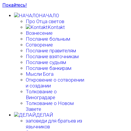
Покайтесь!
НАЧАЛО
Про Отца светов
Kontakt
Вознесение
Послание больным
Сотворение
Послание правителям
Послание взяточникам
Послание судьям
Послание банкирам
Мысли Бога
Откровение о сотворении
и создании
Толкование о
Виноградаре
Толкование о Новом
Завете
ДЕЛАЙ
заповеди для братьев из
язычников