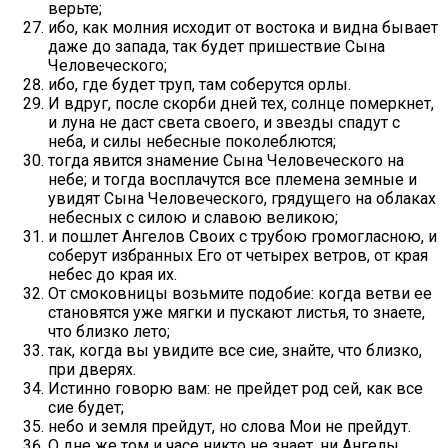
верьте;
ибо, как молния исходит от востока и видна бывает
даже до запада, так будет пришествие Сына
Человеческого;
ибо, где будет труп, там соберутся орлы.
И вдруг, после скорби дней тех, солнце померкнет,
и луна не даст света своего, и звезды спадут с
неба, и силы небесные поколеблются;
тогда явится знамение Сына Человеческого на
небе; и тогда восплачутся все племена земные и
увидят Сына Человеческого, грядущего на облаках
небесных с силою и славою великою;
и пошлет Ангелов Своих с трубою громогласною, и
соберут избранных Его от четырех ветров, от края
небес до края их.
От смоковницы возьмите подобие: когда ветви ее
становятся уже мягки и пускают листья, то знаете,
что близко лето;
так, когда вы увидите все сие, знайте, что близко,
при дверях.
Истинно говорю вам: не прейдет род сей, как все
сие будет;
небо и земля прейдут, но слова Мои не прейдут.
О дне же том и часе никто не знает, ни Ангелы