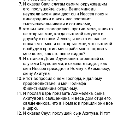
И сказал Саул слугам своим, окружавшим
его: послушайте, сыны Вениаминовы,
неужели всем вам даст сын Иессея поля и
виноградники и всех вас поставит
тысяченачальниками и сотниками,
что вы все сговорились против меня, и никто
не открыл мне, когда сын мой вступил в
дружбу с сыном Иессея, и никто из вас не
пожалел о мне и не открыл мне, что сын мой
возбудил против меня раба моего строить
мне ковы, как это ныне видно?
И отвечал Доик Идумеянин, стоявший со
слугами Сауловыми, и сказал: я видел, как
сын Иессея приходил в Номву к Ахимелеху,
сыну Ахитува,
и тот вопросил о нем Господа, и дал ему
продовольствие, и меч Голиафа
Филистимлянина отдал ему.
И послал царь призвать Ахимелеха, сына
Ахитувова, священника, и весь дом отца его,
священников, что в Номве; и пришли они все
к царю.
И сказал Саул: послушай, сын Ахитува. И тот