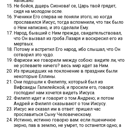
написано:
Не бойся, дщерь Сионова! се, Царь твой грядет,
сидя на молодом осле.
Ученики Его сперва не поняли этого; но когда
прославился Иисус, тогда вспомнили, что так было
о Нем написано, и это сделали Ему.
Народ, бывший с Ним прежде, свидетельствовал,
что Он вызвал из гроба Лазаря и воскресил его из
мертвых.
Потому и встретил Его народ, ибо слышал, что Он
сотворил это чудо.
Фарисеи же говорили между собою: видите ли, что
не успеваете ничего? весь мир идет за Ним.
Из пришедших на поклонение в праздник были
некоторые Еллины.
Они подошли к Филиппу, который был из
Вифсаиды Галилейской, и просили его, говоря:
господин! нам хочется видеть Иисуса.
Филипп идет и говорит о том Андрею; и потом
Андрей и Филипп сказывают о том Иисусу.
Иисус же сказал им в ответ: пришел час
прославиться Сыну Человеческому.
Истинно, истинно говорю вам: если пшеничное
зерно, пав в землю, не умрет, то останется одно; а