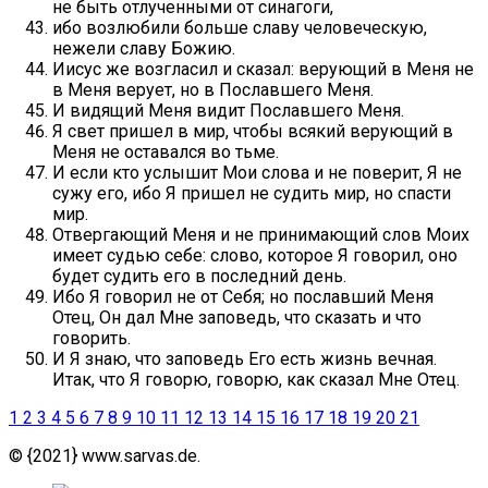
не быть отлученными от синагоги,
ибо возлюбили больше славу человеческую,
нежели славу Божию.
Иисус же возгласил и сказал: верующий в Меня не
в Меня верует, но в Пославшего Меня.
И видящий Меня видит Пославшего Меня.
Я свет пришел в мир, чтобы всякий верующий в
Меня не оставался во тьме.
И если кто услышит Мои слова и не поверит, Я не
сужу его, ибо Я пришел не судить мир, но спасти
мир.
Отвергающий Меня и не принимающий слов Моих
имеет судью себе: слово, которое Я говорил, оно
будет судить его в последний день.
Ибо Я говорил не от Себя; но пославший Меня
Отец, Он дал Мне заповедь, что сказать и что
говорить.
И Я знаю, что заповедь Его есть жизнь вечная.
Итак, что Я говорю, говорю, как сказал Мне Отец.
1
2
3
4
5
6
7
8
9
10
11
12
13
14
15
16
17
18
19
20
21
© {2021} www.sarvas.de.