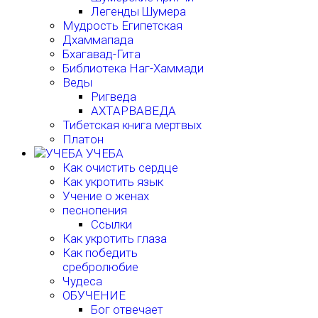
Легенды Шумера
Мудрость Египетская
Дхаммапада
Бхагавад-Гита
Библиотека Наг-Хаммади
Веды
Ригведа
АХТАРВАВЕДА
Тибетская книга мертвых
Платон
УЧЕБА
Как очистить сердце
Как укротить язык
Учение о женах
песнопения
Ссылки
Как укротить глаза
Как победить
сребролюбие
Чудеса
ОБУЧЕНИЕ
Бог отвечает