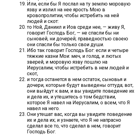
Или, если бы Я послал на ту землю моровую
язву и излил на нее ярость Мою в
кровопролитии, чтобы истребить на ней
людей и скот:
то Ной, Даниил и Иов среди нее, — живу Я,
говорит Господь Бог, — не спасли бы ни
сыновей, ни дочерей; праведностью своею
они спасли бы только свои души.
Ибо так говорит Господь Бог: если и четыре
тяжкие казни Мои: меч, и голод, и лютых
зверей, и моровую язву пошлю на
Иерусалим, чтобы истребить в нем людей и
скот,
и тогда останется в нем остаток, сыновья и
дочери, которые будут выведены оттуда; вот,
они выйдут к вам, и вы увидите поведение их
и дела их, и утешитесь о том бедствии,
которое Я навел на Иерусалим, о всем, что Я
навел на него.
Они утешат вас, когда вы увидите поведение
их и дела их; и узнаете, что Я не напрасно
сделал все то, что сделал в нем, говорит
Господь Бог.