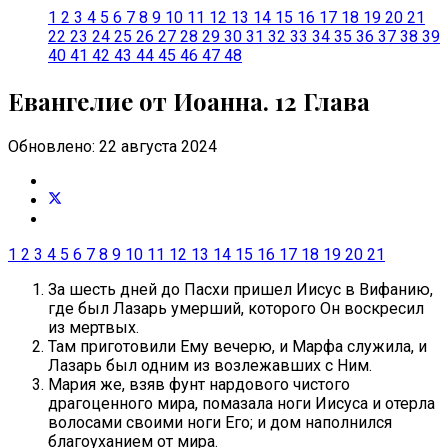
1
2
3
4
5
6
7
8
9
10
11
12
13
14
15
16
17
18
19
20
21
22
23
24
25
26
27
28
29
30
31
32
33
34
35
36
37
38
39
40
41
42
43
44
45
46
47
48
Евангелие от Иоанна. 12 Глава
Обновлено: 22 августа 2024
1
2
3
4
5
6
7
8
9
10
11
12
13
14
15
16
17
18
19
20
21
За шесть дней до Пасхи пришел Иисус в Вифанию,
где был Лазарь умерший, которого Он воскресил
из мертвых.
Там приготовили Ему вечерю, и Марфа служила, и
Лазарь был одним из возлежавших с Ним.
Мария же, взяв фунт нардового чистого
драгоценного мира, помазала ноги Иисуса и отерла
волосами своими ноги Его; и дом наполнился
благоуханием от мира.