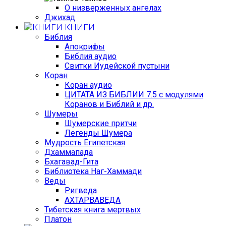
О низверженных ангелах
Джихад
КНИГИ
Библия
Апокрифы
Библия аудио
Свитки Иудейской пустыни
Коран
Коран аудио
ЦИТАТА ИЗ БИБЛИИ 7.5 с модулями
Коранов и Библий и др.
Шумеры
Шумерские притчи
Легенды Шумера
Мудрость Египетская
Дхаммапада
Бхагавад-Гита
Библиотека Наг-Хаммади
Веды
Ригведа
АХТАРВАВЕДА
Тибетская книга мертвых
Платон