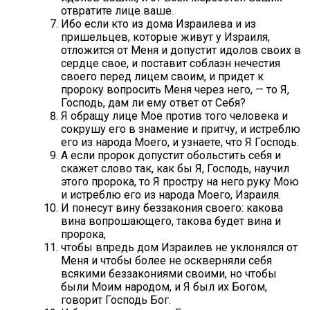
отвратите лице ваше.
Ибо если кто из дома Израилева и из
пришельцев, которые живут у Израиля,
отложится от Меня и допустит идолов своих в
сердце свое, и поставит соблазн нечестия
своего перед лицем своим, и придет к
пророку вопросить Меня через него, — то Я,
Господь, дам ли ему ответ от Себя?
Я обращу лице Мое против того человека и
сокрушу его в знамение и притчу, и истреблю
его из народа Моего, и узнаете, что Я Господь.
А если пророк допустит обольстить себя и
скажет слово так, как бы Я, Господь, научил
этого пророка, то Я простру на него руку Мою
и истреблю его из народа Моего, Израиля.
И понесут вину беззакония своего: какова
вина вопрошающего, такова будет вина и
пророка,
чтобы впредь дом Израилев не уклонялся от
Меня и чтобы более не оскверняли себя
всякими беззакониями своими, но чтобы
были Моим народом, и Я был их Богом,
говорит Господь Бог.