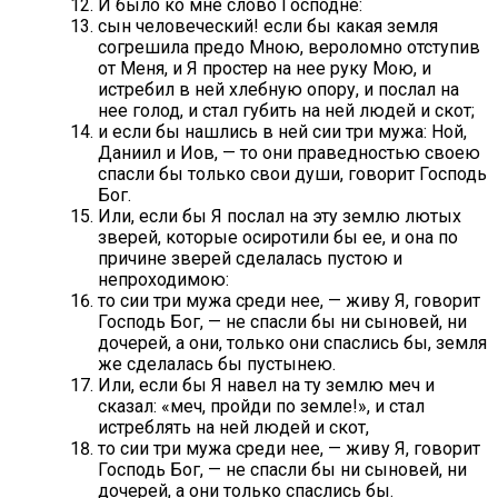
И было ко мне слово Господне:
сын человеческий! если бы какая земля
согрешила предо Мною, вероломно отступив
от Меня, и Я простер на нее руку Мою, и
истребил в ней хлебную опору, и послал на
нее голод, и стал губить на ней людей и скот;
и если бы нашлись в ней сии три мужа: Ной,
Даниил и Иов, — то они праведностью своею
спасли бы только свои души, говорит Господь
Бог.
Или, если бы Я послал на эту землю лютых
зверей, которые осиротили бы ее, и она по
причине зверей сделалась пустою и
непроходимою:
то сии три мужа среди нее, — живу Я, говорит
Господь Бог, — не спасли бы ни сыновей, ни
дочерей, а они, только они спаслись бы, земля
же сделалась бы пустынею.
Или, если бы Я навел на ту землю меч и
сказал: «меч, пройди по земле!», и стал
истреблять на ней людей и скот,
то сии три мужа среди нее, — живу Я, говорит
Господь Бог, — не спасли бы ни сыновей, ни
дочерей, а они только спаслись бы.