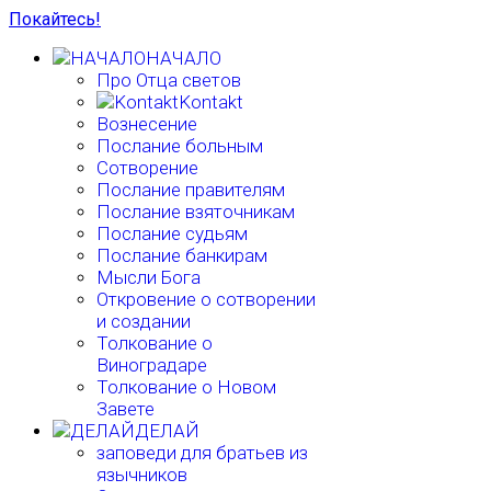
Покайтесь!
НАЧАЛО
Про Отца светов
Kontakt
Вознесение
Послание больным
Сотворение
Послание правителям
Послание взяточникам
Послание судьям
Послание банкирам
Мысли Бога
Откровение о сотворении
и создании
Толкование о
Виноградаре
Толкование о Новом
Завете
ДЕЛАЙ
заповеди для братьев из
язычников