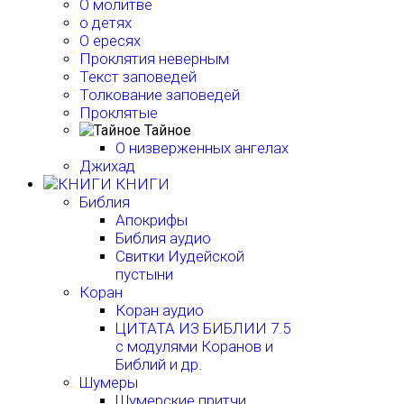
О молитве
о детях
О ересях
Проклятия неверным
Текст заповедей
Толкование заповедей
Проклятые
Тайное
О низверженных ангелах
Джихад
КНИГИ
Библия
Апокрифы
Библия аудио
Свитки Иудейской
пустыни
Коран
Коран аудио
ЦИТАТА ИЗ БИБЛИИ 7.5
с модулями Коранов и
Библий и др.
Шумеры
Шумерские притчи