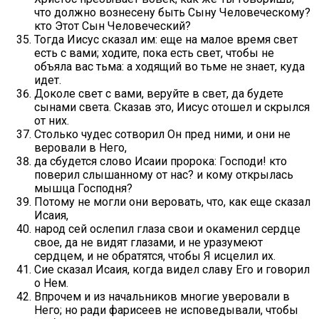
что должно вознесену быть Сыну Человеческому?
кто Этот Сын Человеческий?
Тогда Иисус сказал им: еще на малое время свет
есть с вами; ходите, пока есть свет, чтобы не
объяла вас тьма: а ходящий во тьме не знает, куда
идет.
Доколе свет с вами, веруйте в свет, да будете
сынами света. Сказав это, Иисус отошел и скрылся
от них.
Столько чудес сотворил Он пред ними, и они не
веровали в Него,
да сбудется слово Исаии пророка: Господи! кто
поверил слышанному от нас? и кому открылась
мышца Господня?
Потому не могли они веровать, что, как еще сказал
Исаия,
народ сей ослепил глаза свои и окаменил сердце
свое, да не видят глазами, и не уразумеют
сердцем, и не обратятся, чтобы Я исцелил их.
Сие сказал Исаия, когда видел славу Его и говорил
о Нем.
Впрочем и из начальников многие уверовали в
Него; но ради фарисеев не исповедывали, чтобы