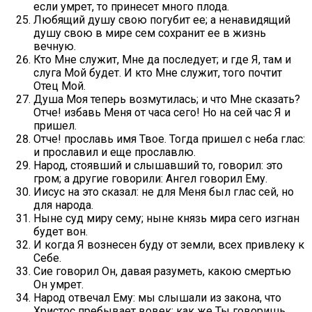
если умрет, то принесет много плода.
Любящий душу свою погубит ее; а ненавидящий
душу свою в мире сем сохранит ее в жизнь
вечную.
Кто Мне служит, Мне да последует; и где Я, там и
слуга Мой будет. И кто Мне служит, того почтит
Отец Мой.
Душа Моя теперь возмутилась; и что Мне сказать?
Отче! избавь Меня от часа сего! Но на сей час Я и
пришел.
Отче! прославь имя Твое. Тогда пришел с неба глас:
и прославил и еще прославлю.
Народ, стоявший и слышавший то, говорил: это
гром; а другие говорили: Ангел говорил Ему.
Иисус на это сказал: не для Меня был глас сей, но
для народа.
Ныне суд миру сему; ныне князь мира сего изгнан
будет вон.
И когда Я вознесен буду от земли, всех привлеку к
Себе.
Сие говорил Он, давая разуметь, какою смертью
Он умрет.
Народ отвечал Ему: мы слышали из закона, что
Христос пребывает вовек; как же Ты говоришь,