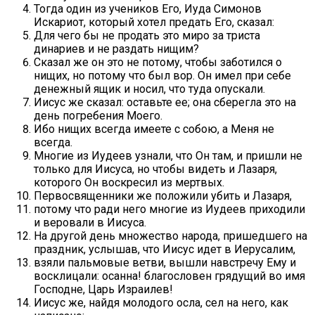
Тогда один из учеников Его, Иуда Симонов
Искариот, который хотел предать Его, сказал:
Для чего бы не продать это миро за триста
динариев и не раздать нищим?
Сказал же он это не потому, чтобы заботился о
нищих, но потому что был вор. Он имел при себе
денежный ящик и носил, что туда опускали.
Иисус же сказал: оставьте ее; она сберегла это на
день погребения Моего.
Ибо нищих всегда имеете с собою, а Меня не
всегда.
Многие из Иудеев узнали, что Он там, и пришли не
только для Иисуса, но чтобы видеть и Лазаря,
которого Он воскресил из мертвых.
Первосвященники же положили убить и Лазаря,
потому что ради него многие из Иудеев приходили
и веровали в Иисуса.
На другой день множество народа, пришедшего на
праздник, услышав, что Иисус идет в Иерусалим,
взяли пальмовые ветви, вышли навстречу Ему и
восклицали: осанна! благословен грядущий во имя
Господне, Царь Израилев!
Иисус же, найдя молодого осла, сел на него, как