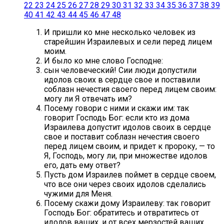
22
23
24
25
26
27
28
29
30
31
32
33
34
35
36
37
38
39
40
41
42
43
44
45
46
47
48
И пришли ко мне несколько человек из
старейшин Израилевых и сели перед лицем
моим.
И было ко мне слово Господне:
сын человеческий! Сии люди допустили
идолов своих в сердце свое и поставили
соблазн нечестия своего перед лицем своим:
могу ли Я отвечать им?
Посему говори с ними и скажи им: так
говорит Господь Бог: если кто из дома
Израилева допустит идолов своих в сердце
свое и поставит соблазн нечестия своего
перед лицем своим, и придет к пророку, — то
Я, Господь, могу ли, при множестве идолов
его, дать ему ответ?
Пусть дом Израилев поймет в сердце своем,
что все они через своих идолов сделались
чужими для Меня.
Посему скажи дому Израилеву: так говорит
Господь Бог: обратитесь и отвратитесь от
идолов ваших, и от всех мерзостей ваших