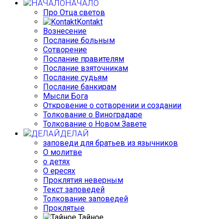
НАЧАЛО
Про Отца светов
Kontakt
Вознесение
Послание больным
Сотворение
Послание правителям
Послание взяточникам
Послание судьям
Послание банкирам
Мысли Бога
Откровение о сотворении и создании
Толкование о Виноградаре
Толкование о Новом Завете
ДЕЛАЙ
заповеди для братьев из язычников
О молитве
о детях
О ересях
Проклятия неверным
Текст заповедей
Толкование заповедей
Проклятые
Тайное