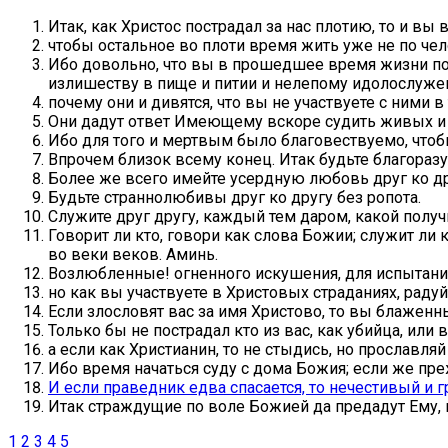
Итак, как Христос пострадал за нас плотию, то и в
чтобы остальное во плоти время жить уже не по че
Ибо довольно, что вы в прошедшее время жизни пос
излишеству в пище и питии и нелепому идолослуже
почему они и дивятся, что вы не участвуете с ними в
Они дадут ответ Имеющему вскоре судить живых и
Ибо для того и мертвым было благовествуемо, чтоб
Впрочем близок всему конец. Итак будьте благораз
Более же всего имейте усердную любовь друг ко др
Будьте страннолюбивы друг ко другу без ропота.
Служите друг другу, каждый тем даром, какой полу
Говорит ли кто, говори как слова Божии; служит ли 
во веки веков. Аминь.
Возлюбленные! огненного искушения, для испытания
но как вы участвуете в Христовых страданиях, радуй
Если злословят вас за имя Христово, то вы блаженны
Только бы не пострадал кто из вас, как убийца, или 
а если как Христианин, то не стыдись, но прославляй
Ибо время начаться суду с дома Божия; если же пр
И если праведник едва спасается, то нечестивый и 
Итак страждущие по воле Божией да предадут Ему, 
1
2
3
4
5