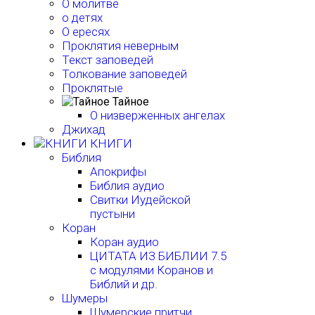
О молитве
о детях
О ересях
Проклятия неверным
Текст заповедей
Толкование заповедей
Проклятые
Тайное
О низверженных ангелах
Джихад
КНИГИ
Библия
Апокрифы
Библия аудио
Свитки Иудейской
пустыни
Коран
Коран аудио
ЦИТАТА ИЗ БИБЛИИ 7.5
с модулями Коранов и
Библий и др.
Шумеры
Шумерские притчи