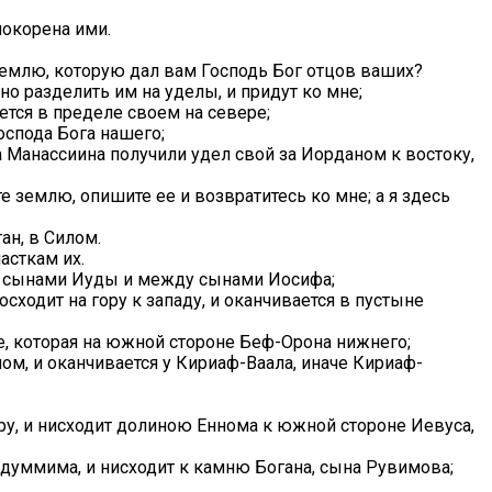
покорена ими.
 землю, которую дал вам Господь Бог отцов ваших?
бно разделить им на уделы, и придут ко мне;
ается в пределе своем на севере;
оспода Бога нашего;
а Манассиина получили удел свой за Иорданом к востоку,
 землю, опишите ее и возвратитесь ко мне; а я здесь
ан, в Силом.
асткам их.
 сынами Иуды и между сынами Иосифа;
осходит на гору к западу, и оканчивается в пустыне
ре, которая на южной стороне Беф-Орона нижнего;
ом, и оканчивается у Кириаф-Ваала, иначе Кириаф-
ру, и нисходит долиною Еннома к южной стороне Иевуса,
Адуммима, и нисходит к камню Богана, сына Рувимова;