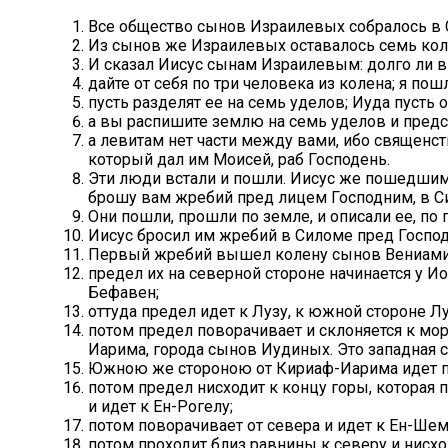
Все общество сынов Израилевых собралось в С
Из сынов же Израилевых оставалось семь коле
И сказал Иисус сынам Израилевым: долго ли вы
дайте от себя по три человека из колена; я пош
пусть разделят ее на семь уделов; Иуда пусть 
а вы распишите землю на семь уделов и предс
а левитам нет части между вами, ибо священст
который дал им Моисей, раб Господень.
Эти люди встали и пошли. Иисус же пошедшим о
брошу вам жребий пред лицем Господним, в С
Они пошли, прошли по земле, и описали ее, по г
Иисус бросил им жребий в Силоме пред Господ
Первый жребий вышел колену сынов Вениамин
предел их на северной стороне начинается у Ио
Бефавен;
оттуда предел идет к Лузу, к южной стороне Лу
потом предел поворачивает и склоняется к мор
Иарима, города сынов Иудиных. Это западная с
Южною же стороною от Кириаф-Иарима идет пр
потом предел нисходит к концу горы, которая
и идет к Ен-Рогелу;
потом поворачивает от севера и идет к Ен-Ше
потом проходит близ равнины к северу и нисхо