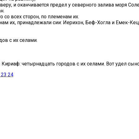
веру, и оканчивается предел у северного залива моря Сол
н.
 со всех сторон, по племенам их.
ам их, принадлежали сии: Иерихон, Беф-Хогла и Емек-Кец
ов с их селами.
и Кириаф: четырнадцать городов с их селами. Вот удел сы
23
24