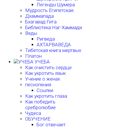
Легенды Шумера
Мудрость Египетская
Дхаммапада
Бхагавад-Гита
Библиотека Наг-Хаммади
Веды
Ригведа
АХТАРВАВЕДА
Тибетская книга мертвых
Платон
УЧЕБА
Как очистить сердце
Как укротить язык
Учение о женах
песнопения
Ссылки
Как укротить глаза
Как победить
сребролюбие
Чудеса
ОБУЧЕНИЕ
Бог отвечает