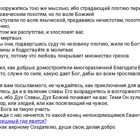
ы вооружитесь тою же мыслью; ибо
страдающий плотию пере
ловеческим похотям, но по воле Божией.
тупали по воле языческой, предаваясь нечистотам, похот
нию;
 том же распутстве, и злословят вас.
 мертвых.
ы они, подвергшись суду по человеку плотию, жили по Бог
умны и бодрствуйте в молитвах.
угу, потому что любовь покрывает множество грехов.
чил, как добрые домостроители многоразличной благодати 
кто, служи по силе, какую дает Бог, дабы во всем прослав
 вам посылаемого, не чуждайтесь, как приключения для в
тесь, да и в явление славы Его возрадуетесь и восторжест
, ибо Дух Славы, Дух Божий почивает на вас. Теми Он хули
вор, или злодей, или как посягающий на чужое;
 Бога за такую участь.
ежде с нас начнется, то какой конец непокоряющимся Ева
грешный где явится?
как верному Создателю, души свои, делая добро.