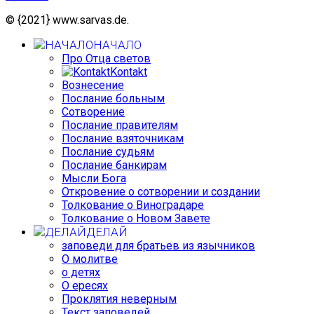
© {2021} www.sarvas.de.
НАЧАЛО
Про Отца светов
Kontakt
Вознесение
Послание больным
Сотворение
Послание правителям
Послание взяточникам
Послание судьям
Послание банкирам
Мысли Бога
Откровение о сотворении и создании
Толкование о Виноградаре
Толкование о Новом Завете
ДЕЛАЙ
заповеди для братьев из язычников
О молитве
о детях
О ересях
Проклятия неверным
Текст заповедей