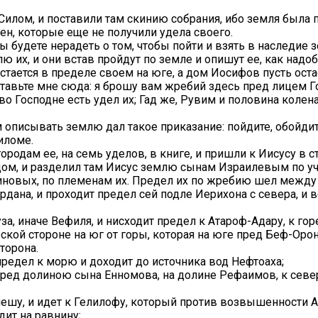
илом, и поставили там скинию собрания, ибо земля была 
н, которые еще не получили удела своего.
 будете нерадеть о том, чтобы пойти и взять в наследие
лю их, и они встав пройдут по земле и опишут ее, как надо
остается в пределе своем на юге, а дом Иосифов пусть ост
тавьте мне сюда: я брошу вам жребий здесь пред лицем Г
во Господне есть удел их; Гад же, Рувим и половина колен
писывать землю дал такое приказание: пойдите, обойдите
иломе.
ородам ее, на семь уделов, в книге, и пришли к Иисусу в ст
ом, и разделил там Иисус землю сынам Израилевым по уч
овых, по племенам их. Предел их по жребию шел между
рдана, и проходит предел сей подле Иерихона с севера, и в
за, иначе Вефиля, и нисходит предел к Атароф-Адару, к го
ской стороне на юг от горы, которая на юге пред Беф-Орон
торона.
едел к морю и доходит до источника вод Нефтоаха;
 пред долиною сына Енномова, на долине Рефаимов, к севе
мешу, и идет к Гелилофу, который против возвышенности 
дит на равнину;