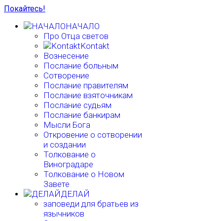
Покайтесь!
НАЧАЛО
Про Отца светов
Kontakt
Вознесение
Послание больным
Сотворение
Послание правителям
Послание взяточникам
Послание судьям
Послание банкирам
Мысли Бога
Откровение о сотворении
и создании
Толкование о
Виноградаре
Толкование о Новом
Завете
ДЕЛАЙ
заповеди для братьев из
язычников