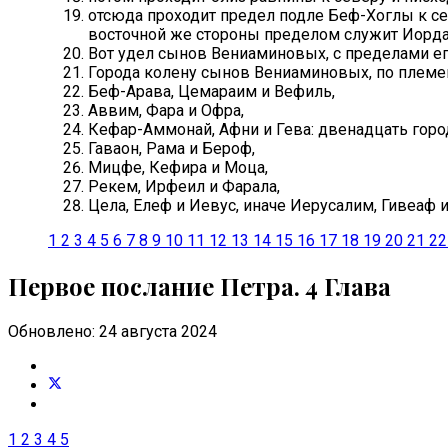
отсюда проходит предел подле Беф-Хоглы к се
восточной же стороны пределом служит Иорда
Вот удел сынов Вениаминовых, с пределами его
Города колену сынов Вениаминовых, по племен
Беф-Арава, Цемараим и Вефиль,
Аввим, Фара и Офра,
Кефар-Аммонай, Афни и Гева: двенадцать город
Гаваон, Рама и Бероф,
Мицфе, Кефира и Моца,
Рекем, Ирфеил и Фарала,
Цела, Елеф и Иевус, иначе Иерусалим, Гивеаф 
1
2
3
4
5
6
7
8
9
10
11
12
13
14
15
16
17
18
19
20
21
22
Первое послание Петра. 4 Глава
Обновлено: 24 августа 2024
1
2
3
4
5