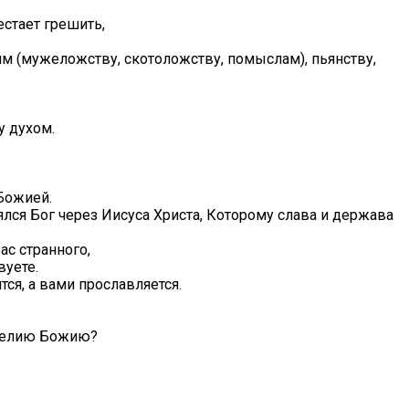
стает грешить,
ям (мужеложству, скотоложству, помыслам), пьянству,
у духом.
Божией.
лялся Бог через Иисуса Христа, Которому слава и держава
ас странного,
вуете.
тся, а вами прославляется.
нгелию Божию?