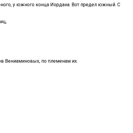
еного, у южного конца Иордана. Вот предел южный. С
иц,
нов Вениаминовых, по племенам их.