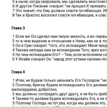
5 а ныне, когда уверовали, мы сделались многочис
6 И другое Писание говорит: "не пришел Я призват
7 Это значит, что Ему должно спасти погибающих. Ибо
8 Так и Христос восхотел спасти погибающее, и сп
Глава 3
1 Если же Он сделал нам такую милость, и во-перв
2 то в чем ведение в отношении к Нему, как не в то
3 Он и Сам говорит: "того, кто исповедает Меня пр
4 Такова награда нам за исповедание Того, чрез ког
5 Но чем исповедаем Его? – Тем, если исполняем сл
6 У Исайи говорит Он: "народ этот устами своими поч
Глава 4
1 Итак, не будем только называть Его Господом: "не
2 Поэтому, братья, будем исповедывать Его делами
милосердием, добротою;
3 мы должны сострадать друг другу, и не быть ср
4 Такими-то делами будем исповедывать Его, а не 
5 Поэтому Господь на тот раз, когда мы делаем это,