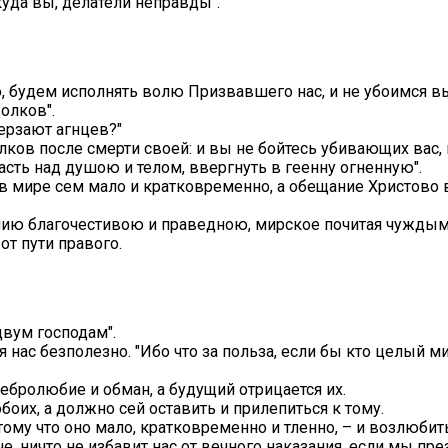
ткуда вы, делатели неправды".
, будем исполнять волю Призвавшего нас, и не убоимся вы
волков".
стерзают агнцев?"
лков после смерти своей: и вы не бойтесь убивающих вас, 
ласть над душою и телом, ввергнуть в геенну огненную".
й в мире сем мало и кратковременно, а обещание Христово 
нию благочестивою и праведною, мирское почитая чуждыми
от пути правого.
двум господам".
ля нас безполезно. "Ибо что за польза, если бы кто целый
ебролюбие и обман, а будущий отрицается их.
оих, а должно сей оставить и прилепиться к тому.
му что оно мало, кратковременно и тленно, – и возлюбить 
е, ничто не избавит нас от вечного наказания, если мы пр