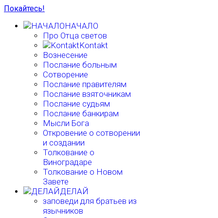
Покайтесь!
НАЧАЛО
Про Отца светов
Kontakt
Вознесение
Послание больным
Сотворение
Послание правителям
Послание взяточникам
Послание судьям
Послание банкирам
Мысли Бога
Откровение о сотворении
и создании
Толкование о
Виноградаре
Толкование о Новом
Завете
ДЕЛАЙ
заповеди для братьев из
язычников