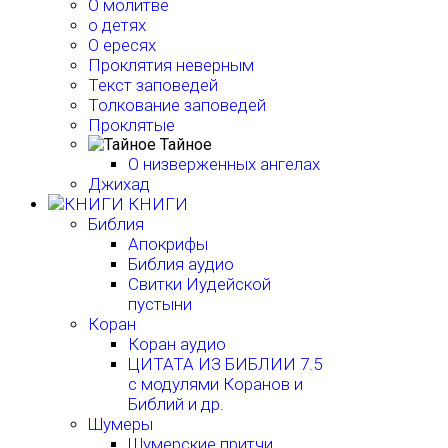
О молитве
о детях
О ересях
Проклятия неверным
Текст заповедей
Толкование заповедей
Проклятые
Тайное
О низверженных ангелах
Джихад
КНИГИ
Библия
Апокрифы
Библия аудио
Свитки Иудейской
пустыни
Коран
Коран аудио
ЦИТАТА ИЗ БИБЛИИ 7.5
с модулями Коранов и
Библий и др.
Шумеры
Шумерские притчи