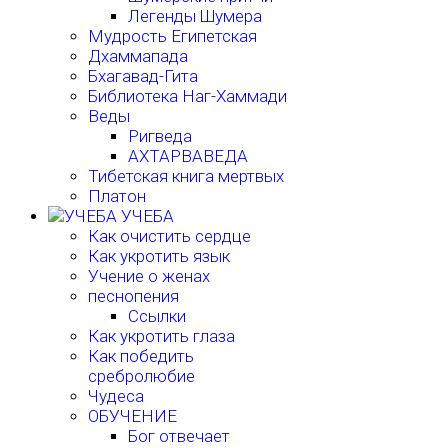
Легенды Шумера
Мудрость Египетская
Дхаммапада
Бхагавад-Гита
Библиотека Наг-Хаммади
Веды
Ригведа
АХТАРВАВЕДА
Тибетская книга мертвых
Платон
УЧЕБА
Как очистить сердце
Как укротить язык
Учение о женах
песнопения
Ссылки
Как укротить глаза
Как победить
сребролюбие
Чудеса
ОБУЧЕНИЕ
Бог отвечает