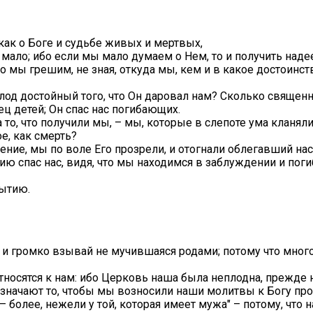
как о Боге и судьбе живых и мертвых,
мало; ибо если мы мало думаем о Нем, то и получить над
то мы грешим, не зная, откуда мы, кем и в какое достоинс
лод достойный того, что Он даровал нам? Сколько свящ
ец детей; Он спас нас погибающих.
то, что получили мы, – мы, которые в слепоте ума кланяли
ое, как смерть?
ние, мы по воле Его прозрели, и отогнали облегавший нас
ю спас нас, видя, что мы находимся в заблуждении и погиб
бытию.
и громко взывай не мучившаяся родами; потому что много д
относятся к нам: ибо Церковь наша была неплодна, прежде
означают то, чтобы мы возносили наши молитвы к Богу п
 – более, нежели у той, которая имеет мужа" – потому, чт