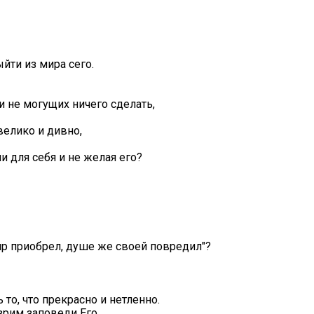
йти из мира сего.
и не могущих ничего сделать,
велико и дивно,
 для себя и не желая его?
 мир приобрел, душе же своей повредил"?
то, что прекрасно и нетленно.
езрим заповеди Его.