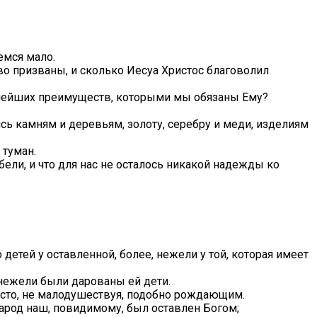
еемся мало.
тво призваны, и сколько Иесуа Христос благоволил
еннейших преимуществ, которыми мы обязаны Ему?
сь камням и деревьям, золоту, серебру и меди, изделиям
 туман.
ели, и что для нас не осталось никакой надежды ко
етей у оставленной, более, нежели у той, которая имеет
 нежели были дарованы ей дети.
росто, не малодушествуя, подобно рождающим.
о народ наш, повидимому, был оставлен Богом;