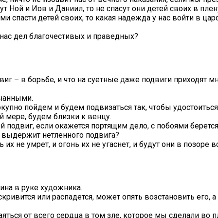
ут Ной и Иов и Даниил, то не спасут они детей своих в пле
ми спасти детей своих, то какая надежда у нас войти в ца
в нас дел благочестивых и праведных?
двиг – в борьбе, и что на суетные даже подвиги приходят м
нчанными.
окупно пойдем и будем подвизаться так, чтобы удостоитьс
й мере, будем близки к венцу.
ый подвиг, если окажется портящим дело, с побоями беретс
не выдержит нетленного подвига?
ь их не умрет, и огонь их не угаснет, и будут они в позоре в
лина в руке художника.
искривится или распадется, может опять возстановить его, 
яться от всего сердца в том зле, которое мы сделали во п