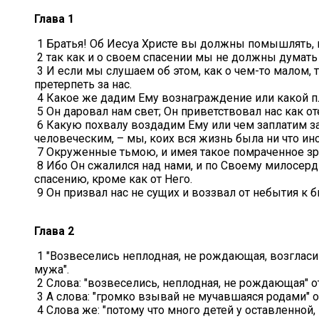
Глава 1
1 Братья! Об Иесуа Христе вы должны помышлять, 
2 так как и о своем спасении мы не должны думать 
3 И если мы слушаем об этом, как о чем-то малом, 
претерпеть за нас.
4 Какое же дадим Ему вознаграждение или какой п
5 Он даровал нам свет; Он приветствовал нас как от
6 Какую похвалу воздадим Ему или чем заплатим за 
человеческим, – мы, коих вся жизнь была ни что ин
7 Окруженные тьмою, и имея такое помраченное зре
8 Ибо Он сжалился над нами, и по Своему милосерди
спасению, кроме как от Него.
9 Он призвал нас не сущих и воззвал от небытия к 
Глава 2
1 "Возвеселись неплодная, не рождающая, возгласи 
мужа".
2 Слова: "возвеселись, неплодная, не рождающая" 
3 А слова: "громко взывай не мучавшаяся родами" 
4 Слова же: "потому что много детей у оставленной,