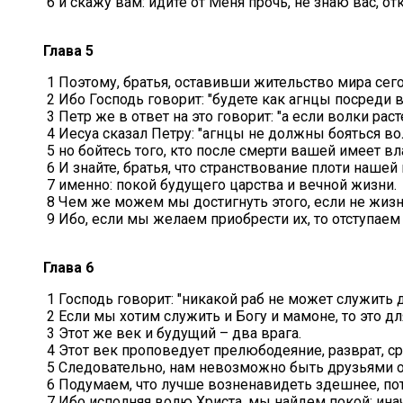
6 и скажу вам: идите от Меня прочь, не знаю вас, о
Глава 5
1 Поэтому, братья, оставивши жительство мира сего
2 Ибо Господь говорит: "будете как агнцы посреди 
3 Петр же в ответ на это говорит: "а если волки ра
4 Иесуа сказал Петру: "агнцы не должны бояться во
5 но бойтесь того, кто после смерти вашей имеет в
6 И знайте, братья, что странствование плоти наше
7 именно: покой будущего царства и вечной жизни.
8 Чем же можем мы достигнуть этого, если не жиз
9 Ибо, если мы желаем приобрести их, то отступаем 
Глава 6
1 Господь говорит: "никакой раб не может служить 
2 Если мы хотим служить и Богу и мамоне, то это д
3 Этот же век и будущий – два врага.
4 Этот век проповедует прелюбодеяние, разврат, ср
5 Следовательно, нам невозможно быть друзьями об
6 Подумаем, что лучше возненавидеть здешнее, пото
7 Ибо исполняя волю Христа, мы найдем покой; инач