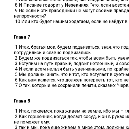
8 И Писание говорит у Иезекииля: "что, если возстан
9 Но если и эти праведники не могут своими правда
непорочности?
10 Или кто будет нашим ходатаем, если не найдут 
Глава 7
1 Итак, братья мои, будем подвизаться, зная, что по
потрудились и славно подвизались.
2 Будем же подвизаться так, чтобы всем быть уве
3 Вступим на путь правый, подвиг нетленный, и сов
4 И если всем нельзя быть увенчанными, по крайне
5 Мы должны знать, что и тот, кто вступает в суетн
6 Как вам кажется: что должен потерпеть тот, кто 
7 О тех, которые не сохранили печати, сказано: "черв
Глава 8
1 Итак, покаемся, пока живем на земле, ибо мы – г
2 Как горшечник, когда делает сосуд, и он в руках 
не поможет ему:
3 так и мы, пока еще живем в мире этом, должны ка