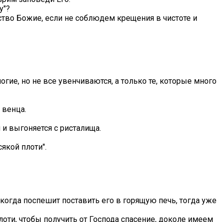
ну"?
рство Божие, если не соблюдем крещения в чистоте и
ногие, но не все увенчиваются, а только те, которые много
я венца.
я и выгоняется с ристалища.
сякой плоти".
а когда поспешит поставить его в горящую печь, тогда уже
лоти, чтобы получить от Господа спасение, доколе имеем