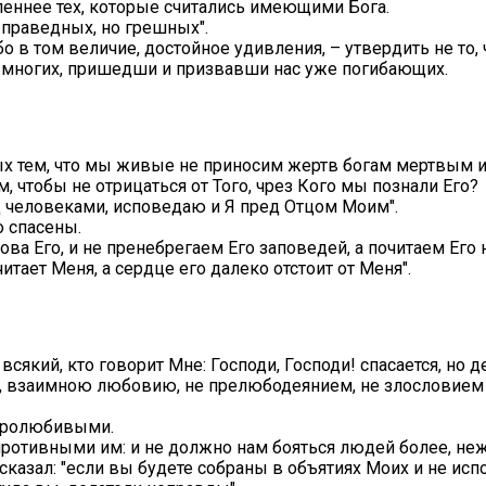
леннее тех, которые считались имеющими Бога.
ь праведных, но грешных".
 в том величие, достойное удивления, – утвердить не то, ч
ас многих, пришедши и призвавши нас уже погибающих.
ых тем, что мы живые не приносим жертв богам мертвым и 
м, чтобы не отрицаться от Того, чрез Кого мы познали Его?
ед человеками, исповедаю и Я пред Отцом Моим".
о спасены.
ова Его, и не пренебрегаем Его заповедей, а почитаем Его
итает Меня, а сердце его далеко отстоит от Меня".
 всякий, кто говорит Мне: Господи, Господи! спасается, но
, взаимною любовию, не прелюбодеянием, не злословием д
ебролюбивыми.
противными им: и не должно нам бояться людей более, не
 сказал: "если вы будете собраны в объятиях Моих и не ис