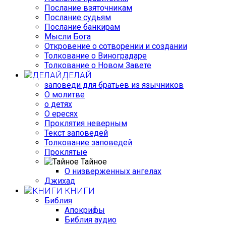
Послание взяточникам
Послание судьям
Послание банкирам
Мысли Бога
Откровение о сотворении и создании
Толкование о Виноградаре
Толкование о Новом Завете
ДЕЛАЙ
заповеди для братьев из язычников
О молитве
о детях
О ересях
Проклятия неверным
Текст заповедей
Толкование заповедей
Проклятые
Тайное
О низверженных ангелах
Джихад
КНИГИ
Библия
Апокрифы
Библия аудио