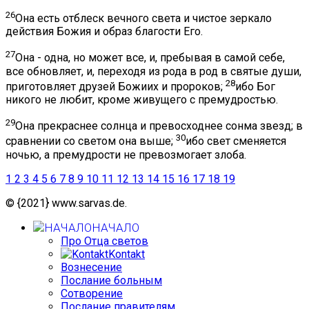
26
Она есть отблеск вечного света и чистое зеркало
действия Божия и образ благости Его.
27
Она - одна, но может все, и, пребывая в самой себе,
все обновляет, и, переходя из рода в род в святые души,
28
приготовляет друзей Божиих и пророков;
ибо Бог
никого не любит, кроме живущего с премудростью.
29
Она прекраснее солнца и превосходнее сонма звезд; в
30
сравнении со светом она выше;
ибо свет сменяется
ночью, а премудрости не превозмогает злоба.
1
2
3
4
5
6
7
8
9
10
11
12
13
14
15
16
17
18
19
© {2021} www.sarvas.de.
НАЧАЛО
Про Отца светов
Kontakt
Вознесение
Послание больным
Сотворение
Послание правителям