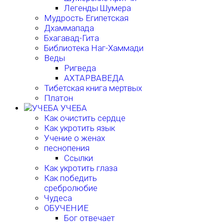
Легенды Шумера
Мудрость Египетская
Дхаммапада
Бхагавад-Гита
Библиотека Наг-Хаммади
Веды
Ригведа
АХТАРВАВЕДА
Тибетская книга мертвых
Платон
УЧЕБА
Как очистить сердце
Как укротить язык
Учение о женах
песнопения
Ссылки
Как укротить глаза
Как победить
сребролюбие
Чудеса
ОБУЧЕНИЕ
Бог отвечает