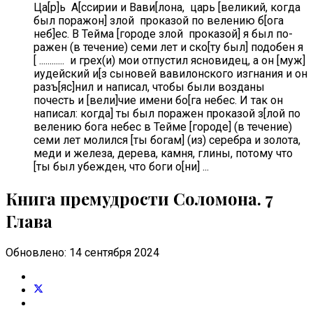
Ца[р]ь А[ссирии и Вави[лона, царь [великий, когда
был поражон] злой проказой по велению б[ога
неб]ес. В Тейма [городе злой проказой] я был по-
ражен (в течение) семи лет и ско[ту был] подобен я
[ ............ и грех(и) мои отпустил ясновидец, а он [муж]
иудейский и[з сыновей вавилонского изгнания и он
разъ[яс]нил и написал, чтобы были возданы
почесть и [вели]чие имени бо[га небес. И так он
написал: когда] ты был поражен проказой з[лой по
велению бога небес в Тейме [городе] (в течение)
семи лет молился [ты богам] (из) серебра и золота,
меди и железа, дерева, камня, глины, потому что
[ты был убежден, что боги о[ни] ...
Книга премудрости Соломона. 7
Глава
Обновлено: 14 сентября 2024