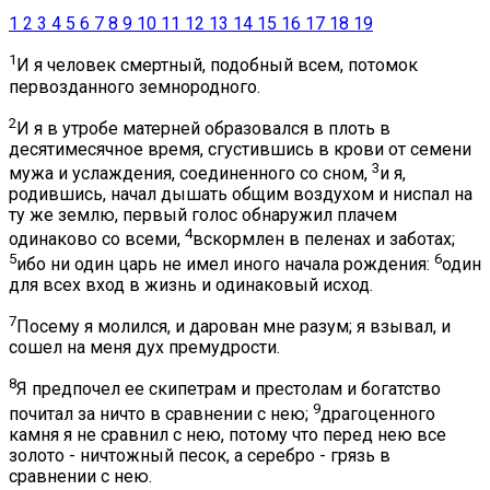
1
2
3
4
5
6
7
8
9
10
11
12
13
14
15
16
17
18
19
1
И я человек смертный, подобный всем, потомок
первозданного земнородного.
2
И я в утробе матерней образовался в плоть в
десятимесячное время, сгустившись в крови от семени
3
мужа и услаждения, соединенного со сном,
и я,
родившись, начал дышать общим воздухом и ниспал на
ту же землю, первый голос обнаружил плачем
4
одинаково со всеми,
вскормлен в пеленах и заботах;
5
6
ибо ни один царь не имел иного начала рождения:
один
для всех вход в жизнь и одинаковый исход.
7
Посему я молился, и дарован мне разум; я взывал, и
сошел на меня дух премудрости.
8
Я предпочел ее скипетрам и престолам и богатство
9
почитал за ничто в сравнении с нею;
драгоценного
камня я не сравнил с нею, потому что перед нею все
золото - ничтожный песок, а серебро - грязь в
сравнении с нею.