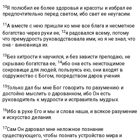
10
Я полюбил ее более здоровья и красоты и избрал ее
предпочтительно перед светом, ибо свет ее неугасим.
11
А вместе с нею пришли ко мне все блага и несметное
12
богатство через руки ее;
я радовался всему, потому
что премудрость руководствовала ими, но я не знал, что
она - виновница их.
13
Без хитрости я научился, и без зависти преподаю, не
14
скрываю богатства ее,
ибо она есть неистощимое
сокровище для людей; пользуясь ею, они входят в
содружество с Богом, посредством даров учения.
15
Только дал бы мне Бог говорить по разумению и
достойно мыслить о дарованном, ибо Он есть
руководитель к мудрости и исправитель мудрых.
16
Ибо в руке Его и мы и слова наши, и всякое разумение
и искусство делания.
17
Сам Он даровал мне неложное познание
существующего, чтобы познать устройство мира и