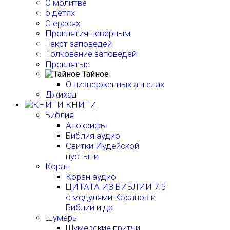
О молитве
о детях
О ересях
Проклятия неверным
Текст заповедей
Толкование заповедей
Проклятые
Тайное
О низверженных ангелах
Джихад
КНИГИ
Библия
Апокрифы
Библия аудио
Свитки Иудейской
пустыни
Коран
Коран аудио
ЦИТАТА ИЗ БИБЛИИ 7.5
с модулями Коранов и
Библий и др.
Шумеры
Шумерские притчи