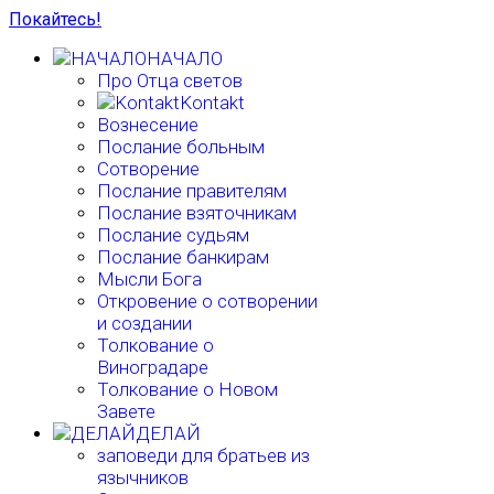
Покайтесь!
НАЧАЛО
Про Отца светов
Kontakt
Вознесение
Послание больным
Сотворение
Послание правителям
Послание взяточникам
Послание судьям
Послание банкирам
Мысли Бога
Откровение о сотворении
и создании
Толкование о
Виноградаре
Толкование о Новом
Завете
ДЕЛАЙ
заповеди для братьев из
язычников