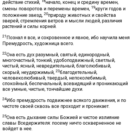
18
действие стихий,
начало, конец и средину времен,
19
смены поворотов и перемены времен,
круги годов и
20
положение звезд,
природу животных и свойства
зверей, стремления ветров и мысли людей, различия
растений и силы корней.
21
Познал я все, и сокровенное и явное, ибо научила меня
Премудрость, художница всего.
22
Она есть дух разумный, святый, единородный,
многочастный, тонкий, удобоподвижный, светлый,
чистый, ясный, невредительный, благолюбивый,
23
скорый, неудержимый,
благодетельный,
человеколюбивый, твердый, непоколебимый,
спокойный, беспечальный, всевидящий и проникающий
все умные, чистые, тончайшие духи.
24
Ибо премудрость подвижнее всякого движения, и по
чистоте своей сквозь все проходит и проникает.
25
Она есть дыхание силы Божией и чистое излияние
славы Вседержителя: посему ничто оскверненное не
войдет в нее.