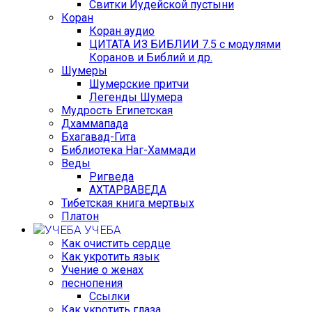
Свитки Иудейской пустыни
Коран
Коран аудио
ЦИТАТА ИЗ БИБЛИИ 7.5 с модулями
Коранов и Библий и др.
Шумеры
Шумерские притчи
Легенды Шумера
Мудрость Египетская
Дхаммапада
Бхагавад-Гита
Библиотека Наг-Хаммади
Веды
Ригведа
АХТАРВАВЕДА
Тибетская книга мертвых
Платон
УЧЕБА
Как очистить сердце
Как укротить язык
Учение о женах
песнопения
Ссылки
Как укротить глаза