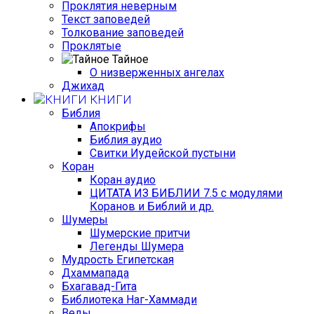
Проклятия неверным
Текст заповедей
Толкование заповедей
Проклятые
Тайное
О низверженных ангелах
Джихад
КНИГИ
Библия
Апокрифы
Библия аудио
Свитки Иудейской пустыни
Коран
Коран аудио
ЦИТАТА ИЗ БИБЛИИ 7.5 с модулями
Коранов и Библий и др.
Шумеры
Шумерские притчи
Легенды Шумера
Мудрость Египетская
Дхаммапада
Бхагавад-Гита
Библиотека Наг-Хаммади
Веды