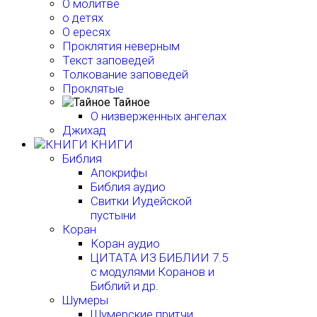
О молитве
о детях
О ересях
Проклятия неверным
Текст заповедей
Толкование заповедей
Проклятые
Тайное
О низверженных ангелах
Джихад
КНИГИ
Библия
Апокрифы
Библия аудио
Свитки Иудейской
пустыни
Коран
Коран аудио
ЦИТАТА ИЗ БИБЛИИ 7.5
с модулями Коранов и
Библий и др.
Шумеры
Шумерские притчи