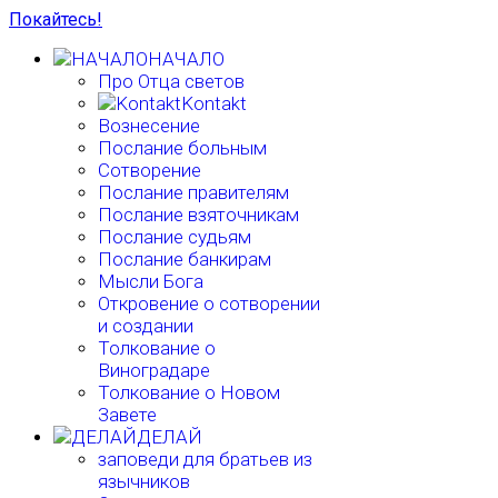
Покайтесь!
НАЧАЛО
Про Отца светов
Kontakt
Вознесение
Послание больным
Сотворение
Послание правителям
Послание взяточникам
Послание судьям
Послание банкирам
Мысли Бога
Откровение о сотворении
и создании
Толкование о
Виноградаре
Толкование о Новом
Завете
ДЕЛАЙ
заповеди для братьев из
язычников