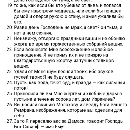
то же, как если бы кто убежал от льва, и попался
бы ему навстречу медведь, или если бы пришел
домой и оперся рукою о стену, и змея ужалила бы
его.
Разве день Господень не мрак, а свет? он тьма, и
нет в нем сияния.
Ненавижу, отвергаю праздники ваши и не обоняю
жертв во время торжественных собраний ваших.
Если вознесете Мне всесожжение и хлебное
приношение, Я не приму их и не призрю на
благодарственную жертву из тучных тельцов
ваших.
Удали от Меня шум песней твоих, ибо звуков
гуслей твоих Я не буду слушать.
Пусть, как вода, течет суд, и правда — как сильный
поток!
Приносили ли вы Мне жертвы и хлебные дары в
пустыне в течение сорока лет, дом Израилев?
Вы носили скинию Молохову и звезду бога вашего
Ремфана, изображения, которые вы сделали для
себя.
За то Я переселю вас за Дамаск, говорит Господь;
Бог Саваоф — имя Ему!