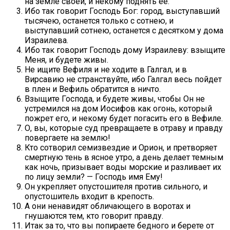
на земле своей, и некому поднять ее.
Ибо так говорит Господь Бог: город, выступавший
тысячею, останется только с сотнею, и
выступавший сотнею, останется с десятком у дома
Израилева.
Ибо так говорит Господь дому Израилеву: взыщите
Меня, и будете живы.
Не ищите Вефиля и не ходите в Галгал, и в
Вирсавию не странствуйте, ибо Галгал весь пойдет
в плен и Вефиль обратится в ничто.
Взыщите Господа, и будете живы, чтобы Он не
устремился на дом Иосифов как огонь, который
пожрет его, и некому будет погасить его в Вефиле.
О, вы, которые суд превращаете в отраву и правду
повергаете на землю!
Кто сотворил семизвездие и Орион, и претворяет
смертную тень в ясное утро, а день делает темным
как ночь, призывает воды морские и разливает их
по лицу земли? — Господь имя Ему!
Он укрепляет опустошителя против сильного, и
опустошитель входит в крепость.
А они ненавидят обличающего в воротах и
гнушаются тем, кто говорит правду.
Итак за то, что вы попираете бедного и берете от