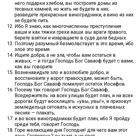
него подарки хлебом, вы построите домы из
тесаных камней, но жить не будете в них;
разведете прекрасные виноградники, а вино из них
не будете пить.
Ибо Я знаю, как многочисленны преступления
ваши и как тяжки грехи ваши: вы враги правого,
берете взятки и извращаете в суде дела бедных.
Поэтому разумный безмолвствует в это время, ибо
злое это время.
Ищите добра, а не зла, чтобы вам остаться в
живых, — и тогда Господь Бог Саваоф будет с вами,
как вы говорите.
Возненавидьте зло и возлюбите добро, и
восстановите у ворот правосудие; может быть,
Господь Бог Саваоф помилует остаток Иосифов.
Посему так говорит Господь Бог Саваоф,
Вседержитель: на всех улицах будет плач, и на всех
дорогах будут восклицать: «увы, увы!», и призовут
земледельца сетовать и искусных в плачевных
песнях — плакать,
и во всех виноградниках будет плач, ибо Я пройду
среди тебя, говорит Господь.
Горе желающим дня Господня! для чего вам этот
день Господень? он тьма, а не свет,