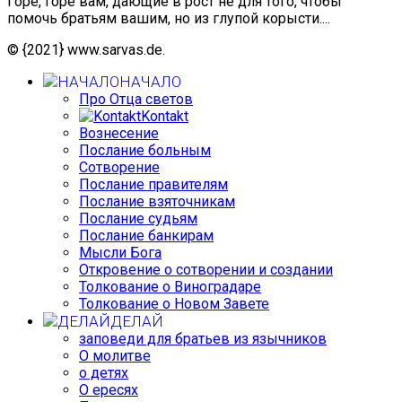
Горе, горе вам, дающие в рост не для того, чтобы
помочь братьям вашим, но из глупой корысти....
© {2021} www.sarvas.de.
НАЧАЛО
Про Отца светов
Kontakt
Вознесение
Послание больным
Сотворение
Послание правителям
Послание взяточникам
Послание судьям
Послание банкирам
Мысли Бога
Откровение о сотворении и создании
Толкование о Виноградаре
Толкование о Новом Завете
ДЕЛАЙ
заповеди для братьев из язычников
О молитве
о детях
О ересях