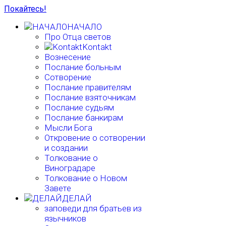
Покайтесь!
НАЧАЛО
Про Отца светов
Kontakt
Вознесение
Послание больным
Сотворение
Послание правителям
Послание взяточникам
Послание судьям
Послание банкирам
Мысли Бога
Откровение о сотворении
и создании
Толкование о
Виноградаре
Толкование о Новом
Завете
ДЕЛАЙ
заповеди для братьев из
язычников