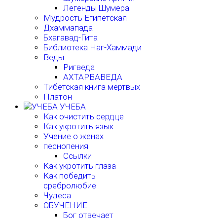
Легенды Шумера
Мудрость Египетская
Дхаммапада
Бхагавад-Гита
Библиотека Наг-Хаммади
Веды
Ригведа
АХТАРВАВЕДА
Тибетская книга мертвых
Платон
УЧЕБА
Как очистить сердце
Как укротить язык
Учение о женах
песнопения
Ссылки
Как укротить глаза
Как победить
сребролюбие
Чудеса
ОБУЧЕНИЕ
Бог отвечает