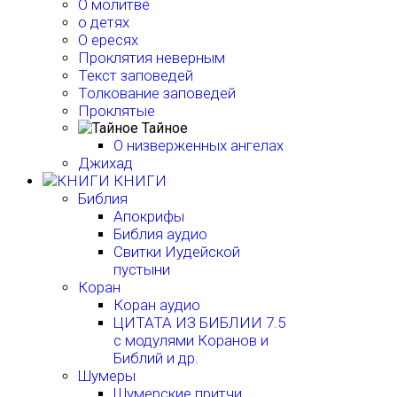
О молитве
о детях
О ересях
Проклятия неверным
Текст заповедей
Толкование заповедей
Проклятые
Тайное
О низверженных ангелах
Джихад
КНИГИ
Библия
Апокрифы
Библия аудио
Свитки Иудейской
пустыни
Коран
Коран аудио
ЦИТАТА ИЗ БИБЛИИ 7.5
с модулями Коранов и
Библий и др.
Шумеры
Шумерские притчи