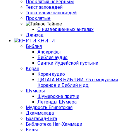
Проклятия неверным
Текст заповедей
Толкование заповедей
Проклятые
Тайное
О низверженных ангелах
Джихад
КНИГИ
Библия
Апокрифы
Библия аудио
Свитки Иудейской пустыни
Коран
Коран аудио
ЦИТАТА ИЗ БИБЛИИ 7.5 с модулями
Коранов и Библий и др.
Шумеры
Шумерские притчи
Легенды Шумера
Мудрость Египетская
Дхаммапада
Бхагавад-Гита
Библиотека Наг-Хаммади
Веды