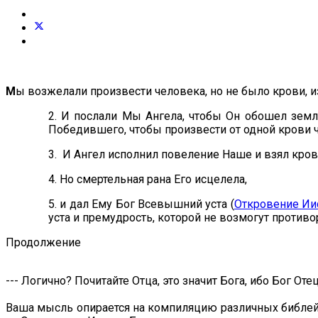
М
ы возжелали произвести человека, но не было крови, 
2. И послали Мы Ангела, чтобы Он обошел землю
Победившего, чтобы произвести от одной крови 
3. И Ангел исполнил повеление Наше и взял крови
4. Но смертельная рана Его исцелела,
5. и дал Ему Бог Всевышний уста (
Откровение Иис
уста и премудрость, которой не возмогут противо
Продолжение
--- Логично? Почитайте Отца, это значит Бога, ибо Бог Оте
Ваша мысль опирается на компиляцию различных библейс