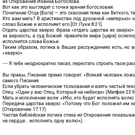
из Откровения Иоанна Богослова.
Вот как это выглядит с точки зрения богословия:
Почитание Отца (Бога) — это сквозная тема как Ветхого, 
Кто вам мать? В христианстве под духовной «матерью» ча
слово Божие и исполняет его [От Луки 8:21].
Отдать царства зверю. Фраза «отдать царства их зверю»
за верность, а суд Божий: правители мира (цари) ослепн
исполнятся слова Божьи.
Таким образом, логика в Ваших рассуждениях есть, но
«зверю».
--- Я тебе неоднократно писал, перестать строить твои 
Вы правы, Писание прямо говорит: «Всякий человек ложь» 
самого Писания.
Если убрать человеческие толкования и взять чистый тек
Отец: «Один у вас Отец, Который на небесах» (Матфея 23:9)
Мать и исполнение воли: «Ибо, кто будет исполнять волю О
Передача царства зверю: «Потому что Бог положил им на
(Откровение 17:17).
Чистая библейская логика стиха из Откровения показыва
на сердце... исполнить одну волю»).