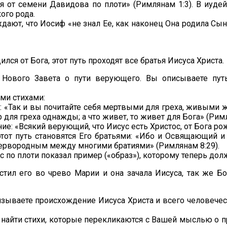
лся от семени Давидова по плоти» (Римлянам 1:3). В иуд
ого рода.
ают, что Иосиф «не знал Ее, как наконец Она родила Сына
дился от Бога, этот путь проходят все братья Иисуса Христа.
Нового Завета о пути верующего. Вы описываете пут
ми стихами:
м: «Так и вы почитайте себя мертвыми для греха, живыми 
р для греха однажды; а что живет, то живет для Бога» (Римл
ие: «Всякий верующий, что Иисус есть Христос, от Бога рож
этот путь становятся Его братьями: «Ибо и Освящающий и
«первородным между многими братиями» (Римлянам 8:29).
с по плоти показал пример («образ»), которому теперь до
естил его во чрево Марии и она зачала Иисуса, так же Б
ываете происхождение Иисуса Христа и всего человечест
но найти стихи, которые перекликаются с Вашей мыслью о 