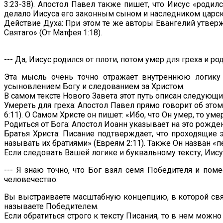
3:23-38). Апостол Павел также пишет, что Иисус «роди
делало Иисуса его законным сыном и наследником царск
Действие Духа: При этом те же авторы Евангелий утвержд
Святаго» (От Матфея 1:18).
--- Да, Иисус родился от плоти, потом умер для греха и ро
Эта мысль очень точно отражает внутреннюю логику 
усыновлением Богу и следованием за Христом.
В самом тексте Нового Завета этот путь описан следующи
Умереть для греха: Апостол Павел прямо говорит об это
6:11). О Самом Христе он пишет: «Ибо, что Он умер, то уме
Родиться от Бога: Апостол Иоанн указывает на это рожден
Братья Христа: Писание подтверждает, что проходящие 
называть их братиями» (Евреям 2:11). Также Он назван 
Если следовать Вашей логике и буквальному тексту, Иису
--- Я знаю точно, что Бог взял семя Победителя и пом
человечество.
Вы выстраиваете масштабную концепцию, в которой связ
называете Победителем.
Если обратиться строго к тексту Писания, то в нем мож