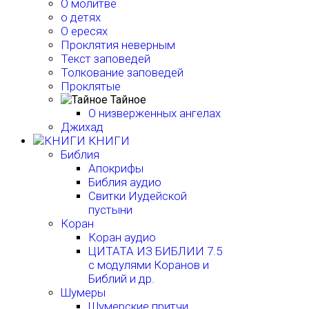
О молитве
о детях
О ересях
Проклятия неверным
Текст заповедей
Толкование заповедей
Проклятые
Тайное
О низверженных ангелах
Джихад
КНИГИ
Библия
Апокрифы
Библия аудио
Свитки Иудейской
пустыни
Коран
Коран аудио
ЦИТАТА ИЗ БИБЛИИ 7.5
с модулями Коранов и
Библий и др.
Шумеры
Шумерские притчи