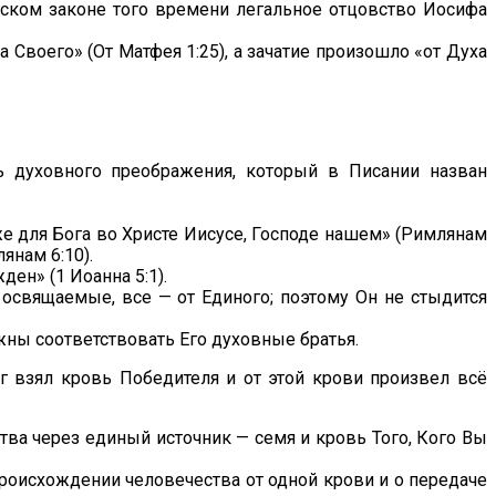
ейском законе того времени легальное отцовство Иосифа
 Своего» (От Матфея 1:25), а зачатие произошло «от Духа
ь духовного преображения, который в Писании назван
же для Бога во Христе Иисусе, Господе нашем» (Римлянам
янам 6:10).
ден» (1 Иоанна 5:1).
 освящаемые, все — от Единого; поэтому Он не стыдится
лжны соответствовать Его духовные братья.
ог взял кровь Победителя и от этой крови произвел всё
ва через единый источник — семя и кровь Того, Кого Вы
происхождении человечества от одной крови и о передаче