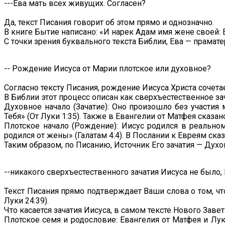
---Ева мать всех живущих. Согласен?
Да, текст Писания говорит об этом прямо и однозначно.
В книге Бытие написано: «И нарек Адам имя жене своей: Е
С точки зрения буквального текста Библии, Ева — прамате
-- Рождение Иисуса от Марии плотское или духовное?
Согласно тексту Писания, рождение Иисуса Христа сочетает
В Библии этот процесс описан как сверхъестественное з
Духовное начало (Зачатие): Оно произошло без участия
Тебя» (От Луки 1:35). Также в Евангелии от Матфея сказан
Плотское начало (Рождение): Иисус родился в реальном
родился от жены» (Галатам 4:4). В Послании к Евреям сказ
Таким образом, по Писанию, Источник Его зачатия — Духов
--никакого сверхъестественного зачатия Иисуса не было, 
Текст Писания прямо подтверждает Ваши слова о том, что 
Луки 24:39).
Что касается зачатия Иисуса, в самом тексте Нового Зав
Плотское семя и родословие: Евангелия от Матфея и Лу