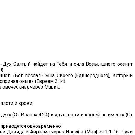
 «Дух Святый найдет на Тебя, и сила Всевышнего осенит
).
ишет: «Бог послал Сына Своего [Единородного], Который
оспринял оные» (Евреям 2:14).
еловеческие), через Марию.
плоти и крови.
ух» (От Иоанна 4:24) и «дух плоти и костей не имеет» (От
е приводятся одновременно:
ни Давида и Авраама через Иосифа (Матфея 1:1-16, Луки