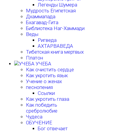
Легенды Шумера
Мудрость Египетская
Дхаммапада
Бхагавад-Гита
Библиотека Наг-Хаммади
Веды
Ригведа
АХТАРВАВЕДА
Тибетская книга мертвых
Платон
УЧЕБА
Как очистить сердце
Как укротить язык
Учение о женах
песнопения
Ссылки
Как укротить глаза
Как победить
сребролюбие
Чудеса
ОБУЧЕНИЕ
Бог отвечает