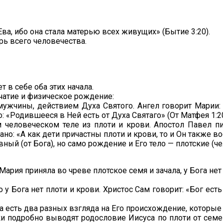
ва, ибо она стала матерью всех живущих» (Бытие 3:20).
рь всего человечества.
 в себе оба этих начала.
ачатие и физическое рождение:
 мужчины, действием Духа Святого. Ангел говорит Марии:
о: «Родившееся в Ней есть от Духа Святаго» (От Матфея 1:20
 человеческом теле из плоти и крови. Апостол Павел п
ано: «А как дети причастны плоти и крови, то и Он также в
ный (от Бога), но само рождение и Его тело — плотские (ч
Мария приняла во чреве плотское семя и зачала, у Бога нет 
у Бога нет плоти и крови. Христос Сам говорит: «Бог есть д
ета есть два разных взгляда на Его происхождение, которы
ки подробно выводят родословие Иисуса по плоти от семе