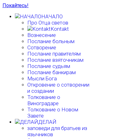
Покайтесь!
НАЧАЛО
Про Отца светов
Kontakt
Вознесение
Послание больным
Сотворение
Послание правителям
Послание взяточникам
Послание судьям
Послание банкирам
Мысли Бога
Откровение о сотворении
и создании
Толкование о
Виноградаре
Толкование о Новом
Завете
ДЕЛАЙ
заповеди для братьев из
язычников