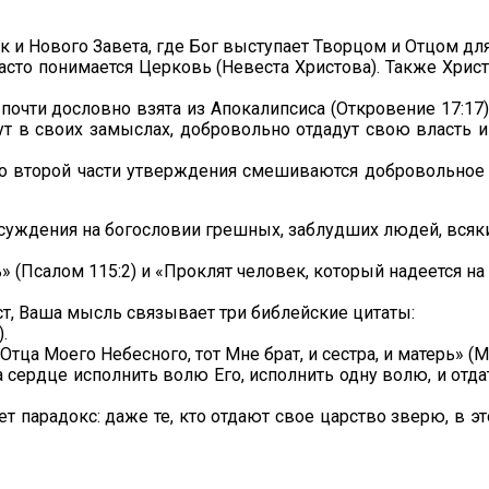
так и Нового Завета, где Бог выступает Творцом и Отцом д
сто понимается Церковь (Невеста Христова). Также Христос
 почти дословно взята из Апокалипсиса (Откровение 17:17
ут в своих замыслах, добровольно отдадут свою власть и
 во второй части утверждения смешиваются добровольное
рассуждения на богословии грешных, заблудших людей, всяк
(Псалом 115:2) и «Проклят человек, который надеется на ч
ст, Ваша мысль связывает три библейские цитаты:
.
тца Моего Небесного, тот Мне брат, и сестра, и матерь» (М
 сердце исполнить волю Его, исполнить одну волю, и отда
ет парадокс: даже те, кто отдают свое царство зверю, в 