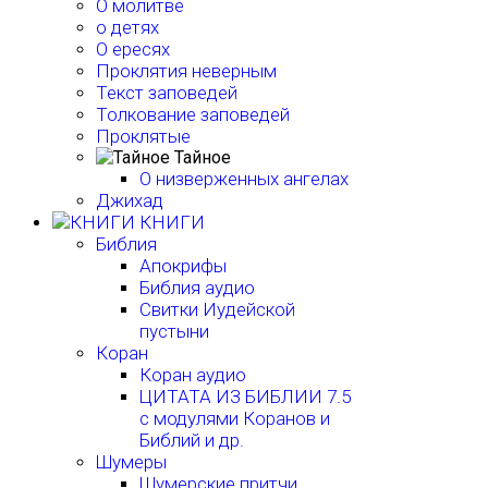
О молитве
о детях
О ересях
Проклятия неверным
Текст заповедей
Толкование заповедей
Проклятые
Тайное
О низверженных ангелах
Джихад
КНИГИ
Библия
Апокрифы
Библия аудио
Свитки Иудейской
пустыни
Коран
Коран аудио
ЦИТАТА ИЗ БИБЛИИ 7.5
с модулями Коранов и
Библий и др.
Шумеры
Шумерские притчи