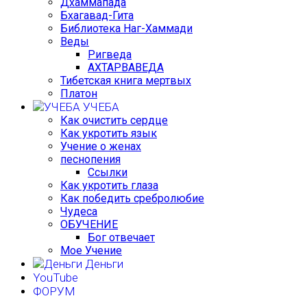
Дхаммапада
Бхагавад-Гита
Библиотека Наг-Хаммади
Веды
Ригведа
АХТАРВАВЕДА
Тибетская книга мертвых
Платон
УЧЕБА
Как очистить сердце
Как укротить язык
Учение о женах
песнопения
Ссылки
Как укротить глаза
Как победить сребролюбие
Чудеса
ОБУЧЕНИЕ
Бог отвечает
Мое Учение
Деньги
YouTube
ФОРУМ