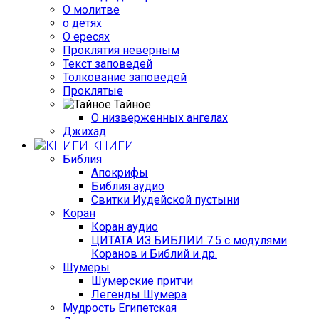
О молитве
о детях
О ересях
Проклятия неверным
Текст заповедей
Толкование заповедей
Проклятые
Тайное
О низверженных ангелах
Джихад
КНИГИ
Библия
Апокрифы
Библия аудио
Свитки Иудейской пустыни
Коран
Коран аудио
ЦИТАТА ИЗ БИБЛИИ 7.5 с модулями
Коранов и Библий и др.
Шумеры
Шумерские притчи
Легенды Шумера
Мудрость Египетская