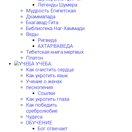
Легенды Шумера
Мудрость Египетская
Дхаммапада
Бхагавад-Гита
Библиотека Наг-Хаммади
Веды
Ригведа
АХТАРВАВЕДА
Тибетская книга мертвых
Платон
УЧЕБА
Как очистить сердце
Как укротить язык
Учение о женах
песнопения
Ссылки
Как укротить глаза
Как победить
сребролюбие
Чудеса
ОБУЧЕНИЕ
Бог отвечает