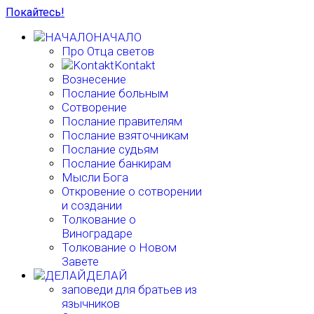
Покайтесь!
НАЧАЛО
Про Отца светов
Kontakt
Вознесение
Послание больным
Сотворение
Послание правителям
Послание взяточникам
Послание судьям
Послание банкирам
Мысли Бога
Откровение о сотворении
и создании
Толкование о
Виноградаре
Толкование о Новом
Завете
ДЕЛАЙ
заповеди для братьев из
язычников