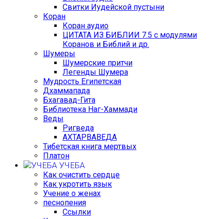
Свитки Иудейской пустыни
Коран
Коран аудио
ЦИТАТА ИЗ БИБЛИИ 7.5 с модулями
Коранов и Библий и др.
Шумеры
Шумерские притчи
Легенды Шумера
Мудрость Египетская
Дхаммапада
Бхагавад-Гита
Библиотека Наг-Хаммади
Веды
Ригведа
АХТАРВАВЕДА
Тибетская книга мертвых
Платон
УЧЕБА
Как очистить сердце
Как укротить язык
Учение о женах
песнопения
Ссылки