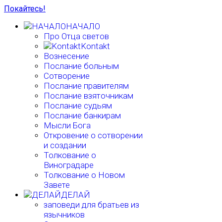
Покайтесь!
НАЧАЛО
Про Отца светов
Kontakt
Вознесение
Послание больным
Сотворение
Послание правителям
Послание взяточникам
Послание судьям
Послание банкирам
Мысли Бога
Откровение о сотворении
и создании
Толкование о
Виноградаре
Толкование о Новом
Завете
ДЕЛАЙ
заповеди для братьев из
язычников