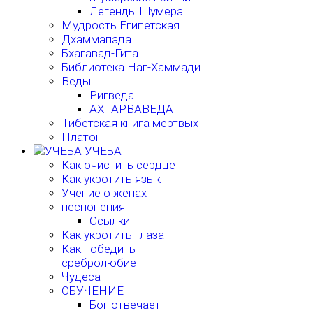
Легенды Шумера
Мудрость Египетская
Дхаммапада
Бхагавад-Гита
Библиотека Наг-Хаммади
Веды
Ригведа
АХТАРВАВЕДА
Тибетская книга мертвых
Платон
УЧЕБА
Как очистить сердце
Как укротить язык
Учение о женах
песнопения
Ссылки
Как укротить глаза
Как победить
сребролюбие
Чудеса
ОБУЧЕНИЕ
Бог отвечает