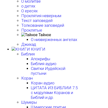
О молитве
о детях
О ересях
Проклятия неверным
Текст заповедей
Толкование заповедей
Проклятые
Тайное
О низверженных ангелах
Джихад
КНИГИ
Библия
Апокрифы
Библия аудио
Свитки Иудейской
пустыни
Коран
Коран аудио
ЦИТАТА ИЗ БИБЛИИ 7.5
с модулями Коранов и
Библий и др.
Шумеры
Шумерские притчи