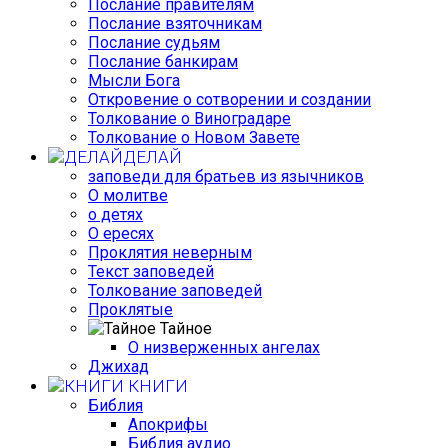
Послание правителям
Послание взяточникам
Послание судьям
Послание банкирам
Мысли Бога
Откровение о сотворении и создании
Толкование о Виноградаре
Толкование о Новом Завете
ДЕЛАЙ
заповеди для братьев из язычников
О молитве
о детях
О ересях
Проклятия неверным
Текст заповедей
Толкование заповедей
Проклятые
Тайное
О низверженных ангелах
Джихад
КНИГИ
Библия
Апокрифы
Библия аудио