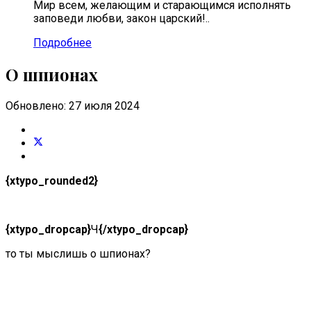
Мир всем, желающим и старающимся исполнять
заповеди любви, закон царский!..
Подробнее
О шпионах
Обновлено: 27 июля 2024
{xtypo_rounded2}
{xtypo_dropcap}
Ч
{/xtypo_dropcap}
то ты мыслишь о шпионах?