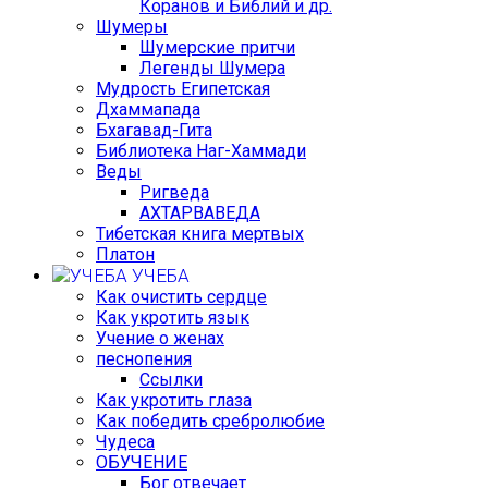
Коранов и Библий и др.
Шумеры
Шумерские притчи
Легенды Шумера
Мудрость Египетская
Дхаммапада
Бхагавад-Гита
Библиотека Наг-Хаммади
Веды
Ригведа
АХТАРВАВЕДА
Тибетская книга мертвых
Платон
УЧЕБА
Как очистить сердце
Как укротить язык
Учение о женах
песнопения
Ссылки
Как укротить глаза
Как победить сребролюбие
Чудеса
ОБУЧЕНИЕ
Бог отвечает