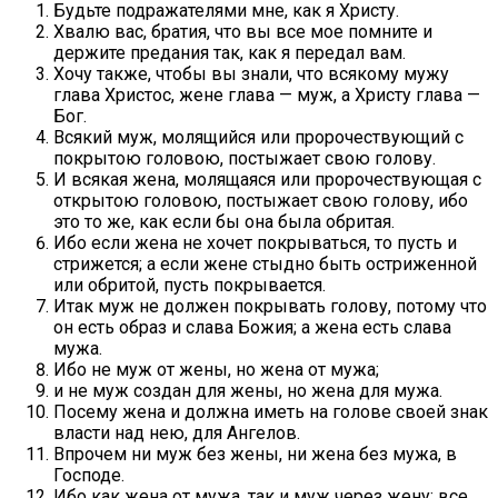
Будьте подражателями мне, как я Христу.
Хвалю вас, братия, что вы все мое помните и
держите предания так, как я передал вам.
Хочу также, чтобы вы знали, что всякому мужу
глава Христос, жене глава — муж, а Христу глава —
Бог.
Всякий муж, молящийся или пророчествующий с
покрытою головою, постыжает свою голову.
И всякая жена, молящаяся или пророчествующая с
открытою головою, постыжает свою голову, ибо
это то же, как если бы она была обритая.
Ибо если жена не хочет покрываться, то пусть и
стрижется; а если жене стыдно быть остриженной
или обритой, пусть покрывается.
Итак муж не должен покрывать голову, потому что
он есть образ и слава Божия; а жена есть слава
мужа.
Ибо не муж от жены, но жена от мужа;
и не муж создан для жены, но жена для мужа.
Посему жена и должна иметь на голове своей знак
власти над нею, для Ангелов.
Впрочем ни муж без жены, ни жена без мужа, в
Господе.
Ибо как жена от мужа, так и муж через жену; все