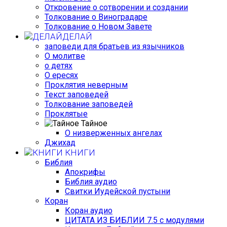
Откровение о сотворении и создании
Толкование о Виноградаре
Толкование о Новом Завете
ДЕЛАЙ
заповеди для братьев из язычников
О молитве
о детях
О ересях
Проклятия неверным
Текст заповедей
Толкование заповедей
Проклятые
Тайное
О низверженных ангелах
Джихад
КНИГИ
Библия
Апокрифы
Библия аудио
Свитки Иудейской пустыни
Коран
Коран аудио
ЦИТАТА ИЗ БИБЛИИ 7.5 с модулями