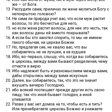
же — от Бога.
Рассудите сами, прилично ли жене молиться Богу с
непокрытою головою?
Не сама ли природа учит вас, что если муж растит
волосы, то это бесчестье для него,
но если жена растит волосы, для нее это честь, так
как волосы даны ей вместо покрывала?
А если бы кто захотел спорить, то мы не имеем
такого обычая, ни церкви Божии.
Но, предлагая сие, не хвалю вас, что вы
собираетесь не на лучшее, а на худшее.
Ибо, во-первых, слышу, что, когда вы собираетесь
в церковь, между вами бывают разделения, чему
отчасти и верю.
Ибо надлежит быть и разномыслиям между вами,
дабы открылись между вами искусные.
Далее, вы собираетесь, так, что это не значит
вкушать вечерю Господню;
ибо всякий поспешает прежде других есть свою
пищу, так что иной бывает голоден, а иной
упивается.
Разве у вас нет домов на то, чтобы есть и пить?
Или пренебрегаете церковь Божию и унижаете