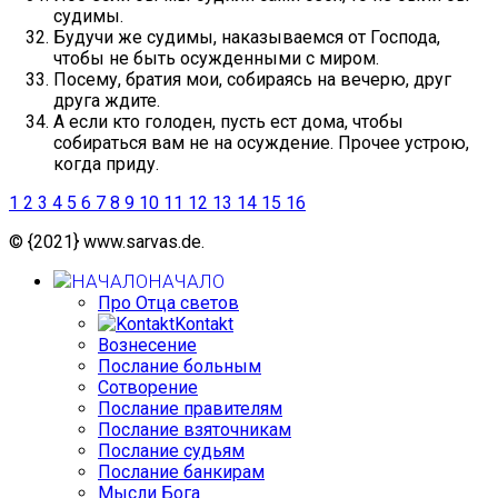
судимы.
Будучи же судимы, наказываемся от Господа,
чтобы не быть осужденными с миром.
Посему, братия мои, собираясь на вечерю, друг
друга ждите.
А если кто голоден, пусть ест дома, чтобы
собираться вам не на осуждение. Прочее устрою,
когда приду.
1
2
3
4
5
6
7
8
9
10
11
12
13
14
15
16
© {2021} www.sarvas.de.
НАЧАЛО
Про Отца светов
Kontakt
Вознесение
Послание больным
Сотворение
Послание правителям
Послание взяточникам
Послание судьям
Послание банкирам
Мысли Бога