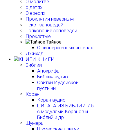
О молитве
о детях
О ересях
Проклятия неверным
Текст заповедей
Толкование заповедей
Проклятые
Тайное
О низверженных ангелах
Джихад
КНИГИ
Библия
Апокрифы
Библия аудио
Свитки Иудейской
пустыни
Коран
Коран аудио
ЦИТАТА ИЗ БИБЛИИ 7.5
с модулями Коранов и
Библий и др.
Шумеры
Шумерские притчи