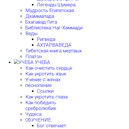
Легенды Шумера
Мудрость Египетская
Дхаммапада
Бхагавад-Гита
Библиотека Наг-Хаммади
Веды
Ригведа
АХТАРВАВЕДА
Тибетская книга мертвых
Платон
УЧЕБА
Как очистить сердце
Как укротить язык
Учение о женах
песнопения
Ссылки
Как укротить глаза
Как победить
сребролюбие
Чудеса
ОБУЧЕНИЕ
Бог отвечает