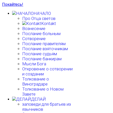
Покайтесь!
НАЧАЛО
Про Отца светов
Kontakt
Вознесение
Послание больным
Сотворение
Послание правителям
Послание взяточникам
Послание судьям
Послание банкирам
Мысли Бога
Откровение о сотворении
и создании
Толкование о
Виноградаре
Толкование о Новом
Завете
ДЕЛАЙ
заповеди для братьев из
язычников