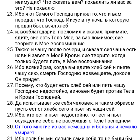
неимущих? Что сказать вам? похвалить ли вас за
это? Не похвалю.
Ибо я от Самого Господа принял то, что и вам
передал, что Господь Иисус в ту ночь, в которую
предан был, взял хлеб
и, возблагодарив, преломил и сказал: приимите,
ядите, сие есть Тело Мое, за вас ломимое; сие
творите в Мое воспоминание.
Также и чашу после вечери, и сказал: сия чаша есть
новый завет в Моей Крови; сие творите, когда
только будете пить, в Мое воспоминание.
Ибо всякий раз, когда вы едите хлеб сей и пьете
чашу сию, смерть Господню возвещаете, доколе
Он придет.
Посему, кто будет есть хлеб сей или пить чашу
Господню недостойно, виновен будет против Тела
и Крови Господней.
Да испытывает же себя человек, и таким образом
пусть ест от хлеба сего и пьет из чаши сей.
Ибо, кто ест и пьет недостойно, тот ест и пьет
осуждение себе, не рассуждая о Теле Господнем.
От того многие из вас немощны и больны и немало
умирает.
Ибо если бы мы судили сами себя, то не были бы