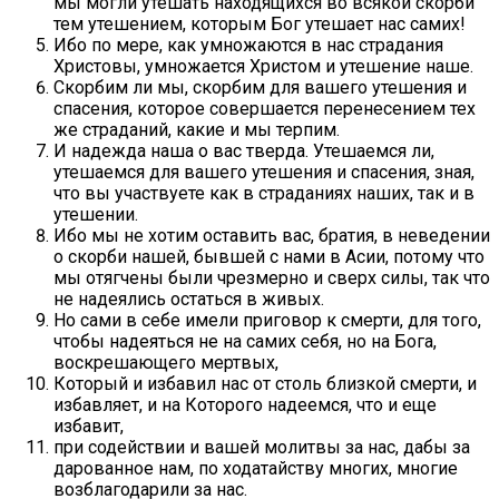
мы могли утешать находящихся во всякой скорби
тем утешением, которым Бог утешает нас самих!
Ибо по мере, как умножаются в нас страдания
Христовы, умножается Христом и утешение наше.
Скорбим ли мы, скорбим для вашего утешения и
спасения, которое совершается перенесением тех
же страданий, какие и мы терпим.
И надежда наша о вас тверда. Утешаемся ли,
утешаемся для вашего утешения и спасения, зная,
что вы участвуете как в страданиях наших, так и в
утешении.
Ибо мы не хотим оставить вас, братия, в неведении
о скорби нашей, бывшей с нами в Асии, потому что
мы отягчены были чрезмерно и сверх силы, так что
не надеялись остаться в живых.
Но сами в себе имели приговор к смерти, для того,
чтобы надеяться не на самих себя, но на Бога,
воскрешающего мертвых,
Который и избавил нас от столь близкой смерти, и
избавляет, и на Которого надеемся, что и еще
избавит,
при содействии и вашей молитвы за нас, дабы за
дарованное нам, по ходатайству многих, многие
возблагодарили за нас.