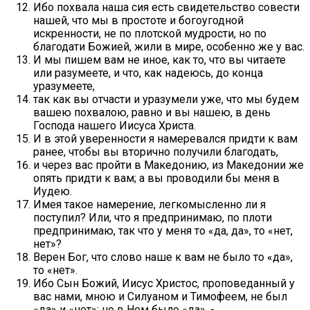
Ибо похвала наша сия есть свидетельство совести
нашей, что мы в простоте и богоугодной
искренности, не по плотской мудрости, но по
благодати Божией, жили в мире, особенно же у вас.
И мы пишем вам не иное, как то, что вы читаете
или разумеете, и что, как надеюсь, до конца
уразумеете,
так как вы отчасти и уразумели уже, что мы будем
вашею похвалою, равно и вы нашею, в день
Господа нашего Иисуса Христа.
И в этой уверенности я намеревался придти к вам
ранее, чтобы вы вторично получили благодать,
и через вас пройти в Македонию, из Македонии же
опять придти к вам; а вы проводили бы меня в
Иудею.
Имея такое намерение, легкомысленно ли я
поступил? Или, что я предпринимаю, по плоти
предпринимаю, так что у меня то «да, да», то «нет,
нет»?
Верен Бог, что слово наше к вам не было то «да»,
то «нет».
Ибо Сын Божий, Иисус Христос, проповеданный у
вас нами, мною и Силуаном и Тимофеем, не был
«да» и «нет»; но в Нем было «да», -