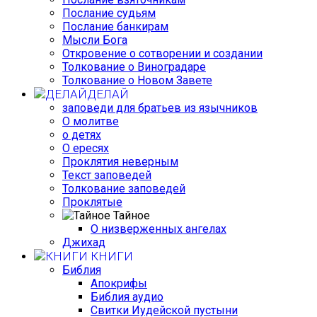
Послание судьям
Послание банкирам
Мысли Бога
Откровение о сотворении и создании
Толкование о Виноградаре
Толкование о Новом Завете
ДЕЛАЙ
заповеди для братьев из язычников
О молитве
о детях
О ересях
Проклятия неверным
Текст заповедей
Толкование заповедей
Проклятые
Тайное
О низверженных ангелах
Джихад
КНИГИ
Библия
Апокрифы
Библия аудио
Свитки Иудейской пустыни