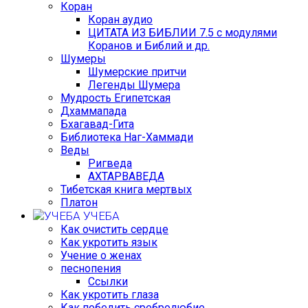
Коран
Коран аудио
ЦИТАТА ИЗ БИБЛИИ 7.5 с модулями
Коранов и Библий и др.
Шумеры
Шумерские притчи
Легенды Шумера
Мудрость Египетская
Дхаммапада
Бхагавад-Гита
Библиотека Наг-Хаммади
Веды
Ригведа
АХТАРВАВЕДА
Тибетская книга мертвых
Платон
УЧЕБА
Как очистить сердце
Как укротить язык
Учение о женах
песнопения
Ссылки
Как укротить глаза
Как победить сребролюбие