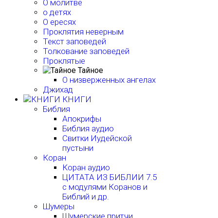
О молитве
о детях
О ересях
Проклятия неверным
Текст заповедей
Толкование заповедей
Проклятые
Тайное
О низверженных ангелах
Джихад
КНИГИ
Библия
Апокрифы
Библия аудио
Свитки Иудейской
пустыни
Коран
Коран аудио
ЦИТАТА ИЗ БИБЛИИ 7.5
с модулями Коранов и
Библий и др.
Шумеры
Шумерские притчи