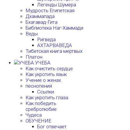
Легенды Шумера
Мудрость Египетская
Дхаммапада
Бхагавад-Гита
Библиотека Наг-Хаммади
Веды
Ригведа
АХТАРВАВЕДА
Тибетская книга мертвых
Платон
УЧЕБА
Как очистить сердце
Как укротить язык
Учение о женах
песнопения
Ссылки
Как укротить глаза
Как победить
сребролюбие
Чудеса
ОБУЧЕНИЕ
Бог отвечает