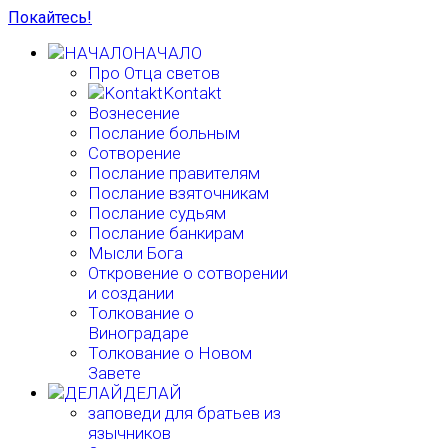
Покайтесь!
НАЧАЛО
Про Отца светов
Kontakt
Вознесение
Послание больным
Сотворение
Послание правителям
Послание взяточникам
Послание судьям
Послание банкирам
Мысли Бога
Откровение о сотворении
и создании
Толкование о
Виноградаре
Толкование о Новом
Завете
ДЕЛАЙ
заповеди для братьев из
язычников