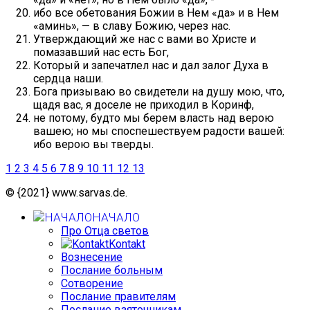
ибо все обетования Божии в Нем «да» и в Нем
«аминь», — в славу Божию, через нас.
Утверждающий же нас с вами во Христе и
помазавший нас есть Бог,
Который и запечатлел нас и дал залог Духа в
сердца наши.
Бога призываю во свидетели на душу мою, что,
щадя вас, я доселе не приходил в Коринф,
не потому, будто мы берем власть над верою
вашею; но мы споспешествуем радости вашей:
ибо верою вы тверды.
1
2
3
4
5
6
7
8
9
10
11
12
13
© {2021} www.sarvas.de.
НАЧАЛО
Про Отца светов
Kontakt
Вознесение
Послание больным
Сотворение
Послание правителям
Послание взяточникам