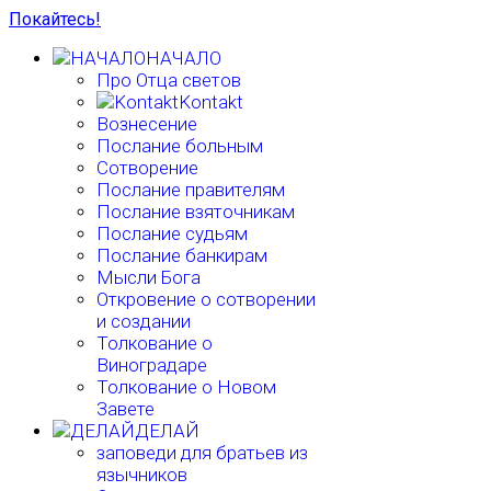
Покайтесь!
НАЧАЛО
Про Отца светов
Kontakt
Вознесение
Послание больным
Сотворение
Послание правителям
Послание взяточникам
Послание судьям
Послание банкирам
Мысли Бога
Откровение о сотворении
и создании
Толкование о
Виноградаре
Толкование о Новом
Завете
ДЕЛАЙ
заповеди для братьев из
язычников