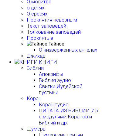
О молитве
о детях
О ересях
Проклятия неверным
Текст заповедей
Толкование заповедей
Проклятые
Тайное
О низверженных ангелах
Джихад
КНИГИ
Библия
Апокрифы
Библия аудио
Свитки Иудейской
пустыни
Коран
Коран аудио
ЦИТАТА ИЗ БИБЛИИ 7.5
с модулями Коранов и
Библий и др.
Шумеры
Шумерские притчи