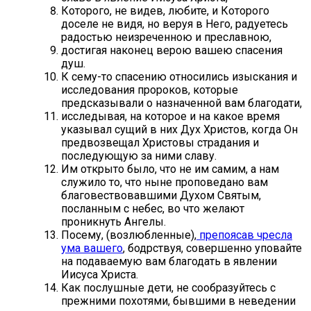
Которого, не видев, любите, и Которого
доселе не видя, но веруя в Него, радуетесь
радостью неизреченною и преславною,
достигая наконец верою вашею спасения
душ.
К сему-то спасению относились изыскания и
исследования пророков, которые
предсказывали о назначенной вам благодати,
исследывая, на которое и на какое время
указывал сущий в них Дух Христов, когда Он
предвозвещал Христовы страдания и
последующую за ними славу.
Им открыто было, что не им самим, а нам
служило то, что ныне проповедано вам
благовествовавшими Духом Святым,
посланным с небес, во что желают
проникнуть Ангелы.
Посему, (возлюбленные),
препоясав чресла
ума вашего
, бодрствуя, совершенно уповайте
на подаваемую вам благодать в явлении
Иисуса Христа.
Как послушные дети, не сообразуйтесь с
прежними похотями, бывшими в неведении