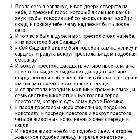
После сего я взглянул, и вот, дверь отверста на
небе, и прежний голос, который я слышал как бы
звук трубы, говоривший со мною, сказал: взойди
сюда, и покажу тебе, чему надлежит быть после
сего.
И тотчас я был в духе; и вот, престол стоял на небе,
и на престоле был Сидящий;
и Сей Сидящий видом был подобен камню яспису и
сардису; и радуга вокруг престола, видом подобная
смарагду.
И вокруг престола двадцать четыре престола; а на
престолах видел я сидевших двадцать четыре
старца, которые облечены были в белые одежды и
имели на головах своих золотые венцы.
И от престола исходили молнии и громы и гласы, и
семь светильников огненных горели перед
престолом, которые суть семь духов Божиих;
и перед престолом море стеклянное, подобное
кристаллу; и посреди престола и вокруг престола
четыре животных, исполненных очей спереди и
сзади.
И первое животное было подобно льву, и второе
животное подобно тельцу, и третье животное