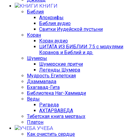
КНИГИ
Библия
Апокрифы
Библия аудио
Свитки Иудейской пустыни
Коран
Коран аудио
ЦИТАТА ИЗ БИБЛИИ 7.5 с модулями
Коранов и Библий и др.
Шумеры
Шумерские притчи
Легенды Шумера
Мудрость Египетская
Дхаммапада
Бхагавад-Гита
Библиотека Наг-Хаммади
Веды
Ригведа
АХТАРВАВЕДА
Тибетская книга мертвых
Платон
УЧЕБА
Как очистить сердце