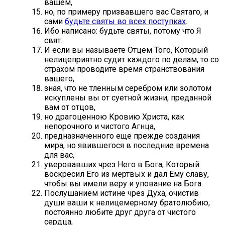
вашем,
но, по примеру призвавшего вас Святаго, и
сами
будьте святы во всех поступках
.
Ибо написано: будьте святы, потому что Я
свят.
И если вы называете Отцем Того, Который
нелицеприятно судит каждого по делам, то со
страхом проводите время странствования
вашего,
зная, что не тленным серебром или золотом
искуплены вы от суетной жизни, преданной
вам от отцов,
но драгоценною Кровию Христа, как
непорочного и чистого Агнца,
предназначенного еще прежде создания
мира, но явившегося в последние времена
для вас,
уверовавших чрез Него в Бога, Который
воскресил Его из мертвых и дал Ему славу,
чтобы вы имели веру и упование на Бога.
Послушанием истине чрез Духа, очистив
души ваши к нелицемерному братолюбию,
постоянно любите друг друга от чистого
сердца,