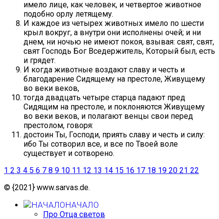
имело лице, как человек, и четвертое животное
подобно орлу летящему.
И каждое из четырех животных имело по шести
крыл вокруг, а внутри они исполнены очей; и ни
днем, ни ночью не имеют покоя, взывая: свят, свят,
свят Господь Бог Вседержитель, Который был, есть
и грядет.
И когда животные воздают славу и честь и
благодарение Сидящему на престоле, Живущему
во веки веков,
тогда двадцать четыре старца падают пред
Сидящим на престоле, и поклоняются Живущему
во веки веков, и полагают венцы свои перед
престолом, говоря:
достоин Ты, Господи, приять славу и честь и силу:
ибо Ты сотворил все, и все по Твоей воле
существует и сотворено.
1
2
3
4
5
6
7
8
9
10
11
12
13
14
15
16
17
18
19
20
21
22
© {2021} www.sarvas.de.
НАЧАЛО
Про Отца светов