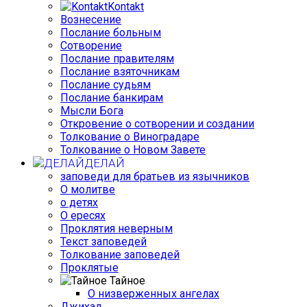
Kontakt
Вознесение
Послание больным
Сотворение
Послание правителям
Послание взяточникам
Послание судьям
Послание банкирам
Мысли Бога
Откровение о сотворении и создании
Толкование о Виноградаре
Толкование о Новом Завете
ДЕЛАЙ
заповеди для братьев из язычников
О молитве
о детях
О ересях
Проклятия неверным
Текст заповедей
Толкование заповедей
Проклятые
Тайное
О низверженных ангелах
Джихад