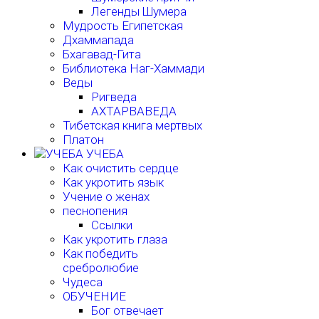
Легенды Шумера
Мудрость Египетская
Дхаммапада
Бхагавад-Гита
Библиотека Наг-Хаммади
Веды
Ригведа
АХТАРВАВЕДА
Тибетская книга мертвых
Платон
УЧЕБА
Как очистить сердце
Как укротить язык
Учение о женах
песнопения
Ссылки
Как укротить глаза
Как победить
сребролюбие
Чудеса
ОБУЧЕНИЕ
Бог отвечает