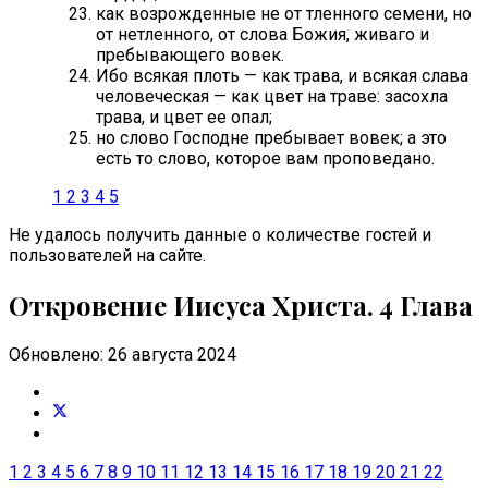
как возрожденные не от тленного семени, но
от нетленного, от слова Божия, живаго и
пребывающего вовек.
Ибо всякая плоть — как трава, и всякая слава
человеческая — как цвет на траве: засохла
трава, и цвет ее опал;
но слово Господне пребывает вовек; а это
есть то слово, которое вам проповедано.
1
2
3
4
5
Не удалось получить данные о количестве гостей и
пользователей на сайте.
Откровение Иисуса Христа. 4 Глава
Обновлено: 26 августа 2024
1
2
3
4
5
6
7
8
9
10
11
12
13
14
15
16
17
18
19
20
21
22