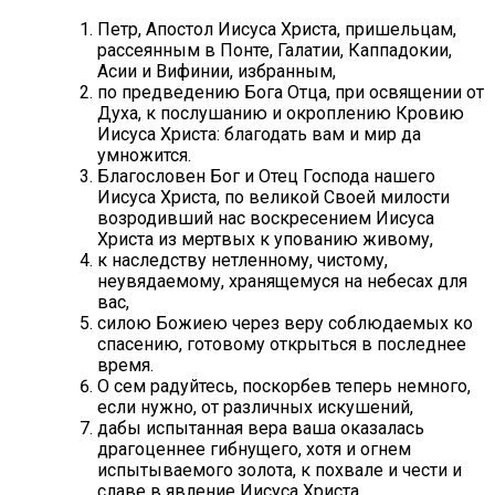
Петр, Апостол Иисуса Христа, пришельцам,
рассеянным в Понте, Галатии, Каппадокии,
Асии и Вифинии, избранным,
по предведению Бога Отца, при освящении от
Духа, к послушанию и окроплению Кровию
Иисуса Христа: благодать вам и мир да
умножится.
Благословен Бог и Отец Господа нашего
Иисуса Христа, по великой Своей милости
возродивший нас воскресением Иисуса
Христа из мертвых к упованию живому,
к наследству нетленному, чистому,
неувядаемому, хранящемуся на небесах для
вас,
силою Божиею через веру соблюдаемых ко
спасению, готовому открыться в последнее
время.
О сем радуйтесь, поскорбев теперь немного,
если нужно, от различных искушений,
дабы испытанная вера ваша оказалась
драгоценнее гибнущего, хотя и огнем
испытываемого золота, к похвале и чести и
славе в явление Иисуса Христа,