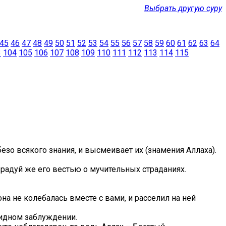
Выбрать другую суру
45
46
47
48
49
50
51
52
53
54
55
56
57
58
59
60
61
62
63
64
3
104
105
106
107
108
109
110
111
112
113
114
115
езо всякого знания, и высмеивает их (знамения Аллаха).
брадуй же его вестью о мучительных страданиях.
а не колебалась вместе с вами, и расселил на ней
видном заблуждении.