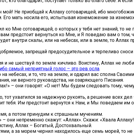
, кто благодарит, поступает только во благо себе. А если 
ын мой! Не приобщай к Аллаху сотоварищей, ибо многобож
 Его мать носила его, испытывая изнеможение за изнеможе
ил ко Мне сотоварищей, о которых у тебя нет знаний, то не
 вам предстоит вернуться ко Мне, и Я поведаю вам о том, 
дет внутри скалы, или на небесах, или в земле, то Аллах п
бряемое, запрещай предосудительное и терпеливо сноси все
 и не шествуй по земле кичливо. Воистину, Аллах не люби
ибо самый неприятный голос – это рев осла
.
о на небесах, и то, что на земле, и одарил вас сполна Св
нания, ни верного руководства, ни озаряющего Писания.
лах!» – они говорят: «О нет! Мы будем следовать тому, чем
, тот ухватился за надежную рукоять, а решение всех дел 
лит тебя. Им предстоит вернутся к Нам, и Мы поведаем им о 
мя, а потом принудим к страшным мучениям.
 – они непременно скажут: «Аллах». Скажи: «Хвала Аллаху!
оистину, Аллах – Богатый, Достохвальный.
ми, а за морем чернил находилось еще семь морей, то не 