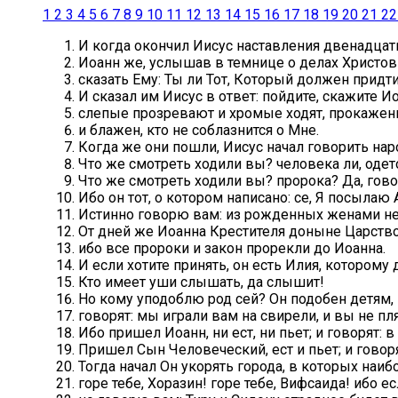
1
2
3
4
5
6
7
8
9
10
11
12
13
14
15
16
17
18
19
20
21
22
И когда окончил Иисус наставления двенадцати
Иоанн же, услышав в темнице о делах Христов
сказать Ему: Ты ли Тот, Который должен придт
И сказал им Иисус в ответ: пойдите, скажите И
слепые прозревают и хромые ходят, прокажен
и блажен, кто не соблазнится о Мне.
Когда же они пошли, Иисус начал говорить нар
Что же смотреть ходили вы? человека ли, оде
Что же смотреть ходили вы? пророка? Да, гов
Ибо он тот, о котором написано: се, Я посыла
Истинно говорю вам: из рожденных женами не
От дней же Иоанна Крестителя доныне Царство
ибо все пророки и закон прорекли до Иоанна.
И если хотите принять, он есть Илия, которому
Кто имеет уши слышать, да слышит!
Но кому уподоблю род сей? Он подобен детям, 
говорят: мы играли вам на свирели, и вы не пл
Ибо пришел Иоанн, ни ест, ни пьет; и говорят: в
Пришел Сын Человеческий, ест и пьет; и говор
Тогда начал Он укорять города, в которых наибо
горе тебе, Хоразин! горе тебе, Вифсаида! ибо 