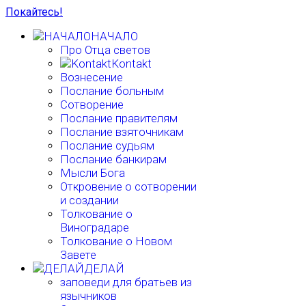
Покайтесь!
НАЧАЛО
Про Отца светов
Kontakt
Вознесение
Послание больным
Сотворение
Послание правителям
Послание взяточникам
Послание судьям
Послание банкирам
Мысли Бога
Откровение о сотворении
и создании
Толкование о
Виноградаре
Толкование о Новом
Завете
ДЕЛАЙ
заповеди для братьев из
язычников