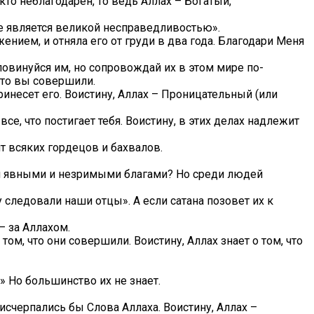
кто неблагодарен, то ведь Аллах – Богатый,
ие является великой несправедливостью».
нием, и отняла его от груди в два года. Благодари Меня
 повинуйся им, но сопровождай их в этом мире по-
что вы совершили.
ринесет его. Воистину, Аллах – Проницательный (или
, что постигает тебя. Воистину, в этих делах надлежит
т всяких гордецов и бахвалов.
оими явными и незримыми благами? Но среди людей
у следовали наши отцы». А если сатана позовет их к
– за Аллахом.
том, что они совершили. Воистину, Аллах знает о том, что
» Но большинство их не знает.
исчерпались бы Слова Аллаха. Воистину, Аллах –