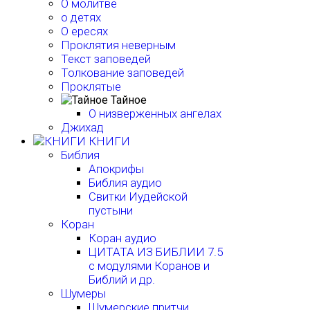
О молитве
о детях
О ересях
Проклятия неверным
Текст заповедей
Толкование заповедей
Проклятые
Тайное
О низверженных ангелах
Джихад
КНИГИ
Библия
Апокрифы
Библия аудио
Свитки Иудейской
пустыни
Коран
Коран аудио
ЦИТАТА ИЗ БИБЛИИ 7.5
с модулями Коранов и
Библий и др.
Шумеры
Шумерские притчи