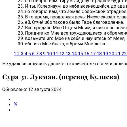
но говорю вам: Тиру и Сидону отраднее будет в
И ты, Капернаум, до неба вознесшийся, до ада 
но говорю вам, что земле Содомской отраднее 
В то время, продолжая речь, Иисус сказал: сла
ей, Отче! ибо таково было Твое благоволение.
Все предано Мне Отцем Моим, и никто не знает 
Придите ко Мне все труждающиеся и обремене
возьмите иго Мое на себя и научитесь от Меня
ибо иго Мое благо, и бремя Мое легко.
1
2
3
4
5
6
7
8
9
10
11
12
13
14
15
16
17
18
19
20
21
22
Не удалось получить данные о количестве гостей и пользо
Сура 31. Лукмaн. (перевод Кулиева)
Обновлено: 12 августа 2024