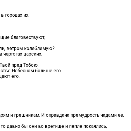
в городах их.
ищие благовествуют;
 ли, ветром колеблемую?
 чертогах царских.
 Твой пред Тобою.
рстве Небесном больше его.
щают его,
тарям и грешникам. И оправдана премудрость чадами ее.
, то давно бы они во вретище и пепле покаялись,