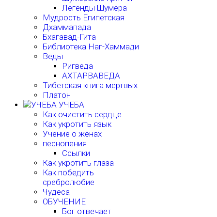
Легенды Шумера
Мудрость Египетская
Дхаммапада
Бхагавад-Гита
Библиотека Наг-Хаммади
Веды
Ригведа
АХТАРВАВЕДА
Тибетская книга мертвых
Платон
УЧЕБА
Как очистить сердце
Как укротить язык
Учение о женах
песнопения
Ссылки
Как укротить глаза
Как победить
сребролюбие
Чудеса
ОБУЧЕНИЕ
Бог отвечает