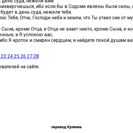
 день суда, нежели вам.
низвергнешься, ибо если бы в Содоме явлены были силы, яв
будет в день суда, нежели тебе.
влю Тебя, Отче, Господи неба и земли, что Ты утаил сие от
Сына, кроме Отца; и Отца не знает никто, кроме Сына, и к
нные, и Я успокою вас;
, ибо Я кроток и смирен сердцем, и найдете покой душам в
23
24
25
26
27
28
вателей на сайте.
перевод Кулиева