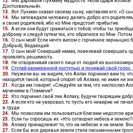
12.
Мы даровали Лукману мудрость: «Благодари Аллаха! Тот
Достохвальный».
13.
Вот Лукман сказал своему сыну, наставляя его: «О с
14.
Мы заповедали человеку делать добро его родителям.
и своих родителей, ибо ко Мне предстоит прибытие.
15.
А если они будут сражаться с тобой, чтобы ты приобщ
доброму и следуй путем тех, кто обратился ко Мне. Потом
16.
О сын мой! Если нечто весом с горчичное зернышко бу
Добрый), Ведающий.
17.
О сын мой! Совершай намаз, повелевай совершать одо
проявлять решимость.
18.
Не отворачивай своего лица от людей из высокомерия
19.
Ступай размеренной поступью и понижай свой голос, 
20.
Неужели вы не видите, что Аллах подчинил вам то, чт
находится такой, который спорит об Аллахе, не имея ни з
21.
Когда им говорят: «Следуйте за тем, что ниспослал Ал
мучениям в Пламени?
22.
Кто подчинил свой лик Аллаху, будучи творящим добро
23.
А если кто не уверовал, то пусть его неверие не печа
в груди.
24.
Мы позволим им пользоваться благами недолгое вре
25.
Если ты спросишь их: «Кто сотворил небеса и землю?»
26.
Аллаху принадлежит то, что на небесах и на земле. В
27.
Если бы все деревья земли стали письменными тростя