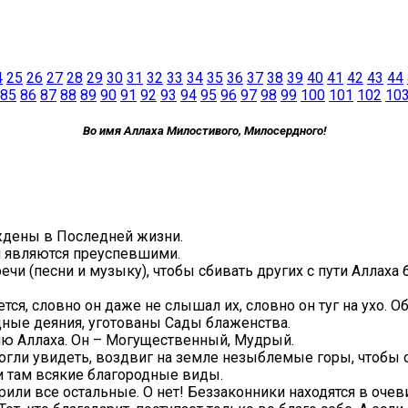
4
25
26
27
28
29
30
31
32
33
34
35
36
37
38
39
40
41
42
43
44
85
86
87
88
89
90
91
92
93
94
95
96
97
98
99
100
101
102
10
Во имя Аллаха Милостивого, Милосердного!
ждены в Последней жизни.
ни являются преуспевшими.
чи (песни и музыку), чтобы сбивать других с пути Аллаха б
ся, словно он даже не слышал их, словно он туг на ухо. О
дные деяния, уготованы Сады блаженства.
ию Аллаха. Он – Могущественный, Мудрый.
огли увидеть, воздвиг на земле незыблемые горы, чтобы он
и там всякие благородные виды.
орили все остальные. О нет! Беззаконники находятся в оче