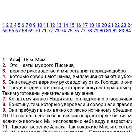
1
2
3
4
5
6
7
8
9
10
11
12
13
14
15
16
17
18
19
20
21
22
23
2
65
66
67
68
69
70
71
72
73
74
75
76
77
78
79
80
81
82
83
84
1.
Алиф. Лям. Мим.
2.
Это – аяты мудрого Писания,
3.
верное руководство и милость для творящих добро,
4.
которые совершают намаз, выплачивают закят и убе
5.
Они следуют верному руководству от их Господа, и о
6.
Среди людей есть такой, который покупает праздные ре
Таким уготованы унизительные мучения.
7.
Когда ему читают Наши аяты, он надменно отворачивает
8.
Воистину, тем, которые уверовали и совершали праве
9.
Они пребудут в них вечно согласно истинному обещан
10.
Он создал небеса безо всяких опор, которые бы вы м
всяких животных. Мы ниспослали с неба воду и взрастил
11.
Таково творение Аллаха! Так покажите Мне, что сотв