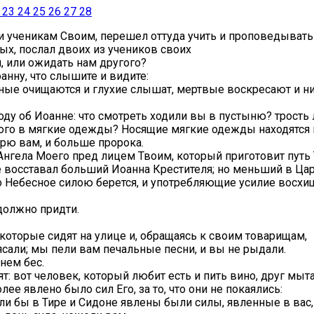
23
24
25
26
27
28
 ученикам Своим, перешел оттуда учить и проповедывать 
ых, послал двоих из учеников своих
и, или ожидать нам другого?
оанну, что слышите и видите:
ные очищаются и глухие слышат, мертвые воскресают и н
оду об Иоанне: что смотреть ходили вы в пустыню? трость
того в мягкие одежды? Носящие мягкие одежды находятся в
орю вам, и больше пророка.
ю Ангела Моего пред лицем Твоим, который приготовит путь
 восставал больший Иоанна Крестителя; но меньший в Ца
 Небесное силою берется, и употребляющие усилие восхи
 должно придти.
которые сидят на улице и, обращаясь к своим товарищам,
ясали; мы пели вам печальные песни, и вы не рыдали.
 нем бес.
ят: вот человек, который любит есть и пить вино, друг мы
лее явлено было сил Его, за то, что они не покаялись:
если бы в Тире и Сидоне явлены были силы, явленные в вас