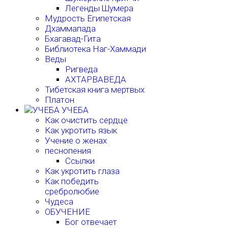
Легенды Шумера
Мудрость Египетская
Дхаммапада
Бхагавад-Гита
Библиотека Наг-Хаммади
Веды
Ригведа
АХТАРВАВЕДА
Тибетская книга мертвых
Платон
УЧЕБА
Как очистить сердце
Как укротить язык
Учение о женах
песнопения
Ссылки
Как укротить глаза
Как победить
сребролюбие
Чудеса
ОБУЧЕНИЕ
Бог отвечает