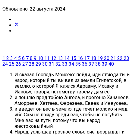
Обновлено: 22 августа 2024
1
2
3
4
5
6
7
8
9
10
11
12
13
14
15
16
17
18
19
20
21
22
23
24
25
26
27
28
29
30
31
32
33
34
35
36
37
38
39
40
И сказал Господь Моисею: пойди, иди отсюда ты и
народ, который ты вывел из земли Египетской, в
землю, о которой Я клялся Аврааму, Исааку и
Иакову, говоря: потомству твоему дам ее;
и пошлю пред тобою Ангела, и прогоню Хананеев,
Аморреев, Хеттеев, Ферезеев, Евеев и Иевусеев,
и введет он вас в землю, где течет молоко и мед;
ибо Сам не пойду среди вас, чтобы не погубить
Мне вас на пути, потому что вы народ
жестоковыйный.
Народ, услышав грозное слово сие, возрыдал, и