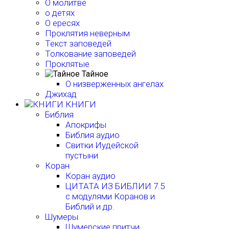
О молитве
о детях
О ересях
Проклятия неверным
Текст заповедей
Толкование заповедей
Проклятые
Тайное
О низверженных ангелах
Джихад
КНИГИ
Библия
Апокрифы
Библия аудио
Свитки Иудейской
пустыни
Коран
Коран аудио
ЦИТАТА ИЗ БИБЛИИ 7.5
с модулями Коранов и
Библий и др.
Шумеры
Шумерские притчи