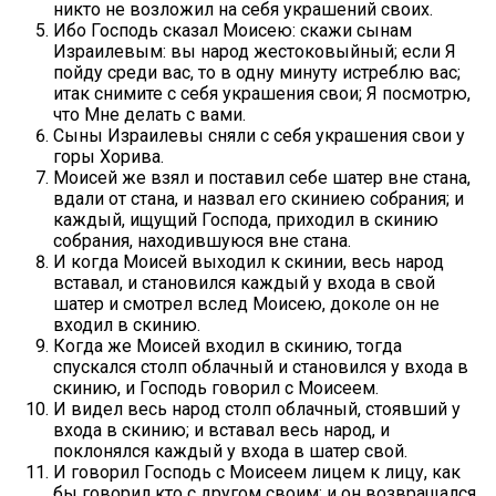
никто не возложил на себя украшений своих.
Ибо Господь сказал Моисею: скажи сынам
Израилевым: вы народ жестоковыйный; если Я
пойду среди вас, то в одну минуту истреблю вас;
итак снимите с себя украшения свои; Я посмотрю,
что Мне делать с вами.
Сыны Израилевы сняли с себя украшения свои у
горы Хорива.
Моисей же взял и поставил себе шатер вне стана,
вдали от стана, и назвал его скиниею собрания; и
каждый, ищущий Господа, приходил в скинию
собрания, находившуюся вне стана.
И когда Моисей выходил к скинии, весь народ
вставал, и становился каждый у входа в свой
шатер и смотрел вслед Моисею, доколе он не
входил в скинию.
Когда же Моисей входил в скинию, тогда
спускался столп облачный и становился у входа в
скинию, и Господь говорил с Моисеем.
И видел весь народ столп облачный, стоявший у
входа в скинию; и вставал весь народ, и
поклонялся каждый у входа в шатер свой.
И говорил Господь с Моисеем лицем к лицу, как
бы говорил кто с другом своим; и он возвращался