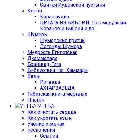
Свитки Иудейской пустыни
Коран
Коран аудио
ЦИТАТА ИЗ БИБЛИИ 7.5 с модулями
Коранов и Библий и др.
Шумеры
Шумерские притчи
Легенды Шумера
Мудрость Египетская
Дхаммапада
Бхагавад-Гита
Библиотека Наг-Хаммади
Веды
Ригведа
АХТАРВАВЕДА
Тибетская книга мертвых
Платон
УЧЕБА
Как очистить сердце
Как укротить язык
Учение о женах
песнопения
Ссылки