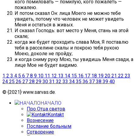
кого помиловать — помилую, кого пожалеть —
пожалею.
И потом сказал Он: лица Моего не можно тебе
увидеть, потому что человек не может увидеть
Меня и остаться в живых.
И сказал Господь: вот место у Меня, стань на этой
скале;
когда же будет проходить слава Моя, Я поставлю
тебя в расселине скалы и покрою тебя рукою
Моею, доколе не пройду;
и когда сниму руку Мою, ты увидишь Меня сзади, а
лице Мое не будет видимо.
1
2
3
4
5
6
7
8
9
10
11
12
13
14
15
16
17
18
19
20
21
22
23
24
25
26
27
28
29
30
31
32
33
34
35
36
37
38
39
40
© {2021} www.sarvas.de.
НАЧАЛО
Про Отца светов
Kontakt
Вознесение
Послание больным
Сотворение