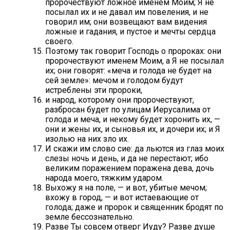
пророчествуют ложное именем Моим; Я не
посылал их и не давал им повеления, и не
говорил им; они возвещают вам видения
ложные и гадания, и пустое и мечты сердца
своего.
Поэтому так говорит Господь о пророках: они
пророчествуют именем Моим, а Я не посылал
их; они говорят: «меча и голода не будет на
сей земле»: мечом и голодом будут
истреблены эти пророки,
и народ, которому они пророчествуют,
разбросан будет по улицам Иерусалима от
голода и меча, и некому будет хоронить их, —
они и жены их, и сыновья их, и дочери их; и Я
изолью на них зло их.
И скажи им слово сие: да льются из глаз моих
слезы ночь и день, и да не перестают; ибо
великим поражением поражена дева, дочь
народа моего, тяжким ударом.
Выхожу я на поле, — и вот, убитые мечом;
вхожу в город, — и вот истаевающие от
голода; даже и пророк и священник бродят по
земле бессознательно.
Разве Ты совсем отверг Иуду? Разве душе