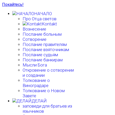
Покайтесь!
НАЧАЛО
Про Отца светов
Kontakt
Вознесение
Послание больным
Сотворение
Послание правителям
Послание взяточникам
Послание судьям
Послание банкирам
Мысли Бога
Откровение о сотворении
и создании
Толкование о
Виноградаре
Толкование о Новом
Завете
ДЕЛАЙ
заповеди для братьев из
язычников