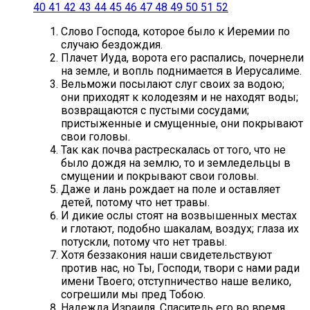
40
41
42
43
44
45
46
47
48
49
50
51
52
Слово Господа, которое было к Иеремии по
случаю бездождия.
Плачет Иуда, ворота его распались, почернели
на земле, и вопль поднимается в Иерусалиме.
Вельможи посылают слуг своих за водою;
они приходят к колодезям и не находят воды;
возвращаются с пустыми сосудами;
пристыженные и смущенные, они покрывают
свои головы.
Так как почва растрескалась от того, что не
было дождя на землю, то и земледельцы в
смущении и покрывают свои головы.
Даже и лань рождает на поле и оставляет
детей, потому что нет травы.
И дикие ослы стоят на возвышенных местах
и глотают, подобно шакалам, воздух; глаза их
потускли, потому что нет травы.
Хотя беззакония наши свидетельствуют
против нас, но Ты, Господи, твори с нами ради
имени Твоего; отступничество наше велико,
согрешили мы пред Тобою.
Надежда Израиля, Спаситель его во время