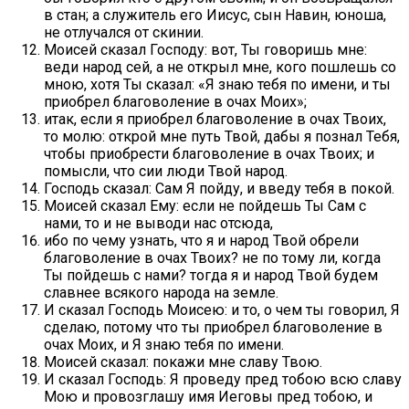
в стан; а служитель его Иисус, сын Навин, юноша,
не отлучался от скинии.
Моисей сказал Господу: вот, Ты говоришь мне:
веди народ сей, а не открыл мне, кого пошлешь со
мною, хотя Ты сказал: «Я знаю тебя по имени, и ты
приобрел благоволение в очах Моих»;
итак, если я приобрел благоволение в очах Твоих,
то молю: открой мне путь Твой, дабы я познал Тебя,
чтобы приобрести благоволение в очах Твоих; и
помысли, что сии люди Твой народ.
Господь сказал: Сам Я пойду, и введу тебя в покой.
Моисей сказал Ему: если не пойдешь Ты Сам с
нами, то и не выводи нас отсюда,
ибо по чему узнать, что я и народ Твой обрели
благоволение в очах Твоих? не по тому ли, когда
Ты пойдешь с нами? тогда я и народ Твой будем
славнее всякого народа на земле.
И сказал Господь Моисею: и то, о чем ты говорил, Я
сделаю, потому что ты приобрел благоволение в
очах Моих, и Я знаю тебя по имени.
Моисей сказал: покажи мне славу Твою.
И сказал Господь: Я проведу пред тобою всю славу
Мою и провозглашу имя Иеговы пред тобою, и