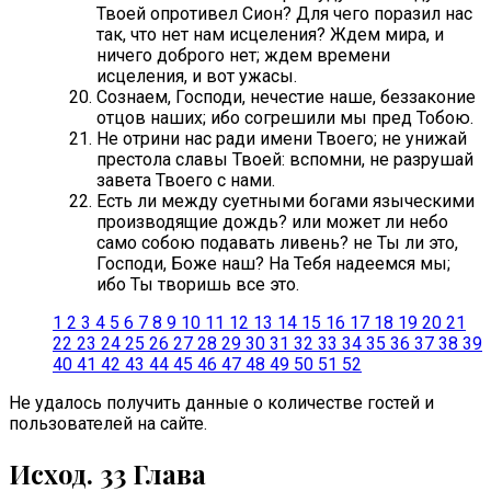
Твоей опротивел Сион? Для чего поразил нас
так, что нет нам исцеления? Ждем мира, и
ничего доброго нет; ждем времени
исцеления, и вот ужасы.
Сознаем, Господи, нечестие наше, беззаконие
отцов наших; ибо согрешили мы пред Тобою.
Не отрини нас ради имени Твоего; не унижай
престола славы Твоей: вспомни, не разрушай
завета Твоего с нами.
Есть ли между суетными богами языческими
производящие дождь? или может ли небо
само собою подавать ливень? не Ты ли это,
Господи, Боже наш? На Тебя надеемся мы;
ибо Ты творишь все это.
1
2
3
4
5
6
7
8
9
10
11
12
13
14
15
16
17
18
19
20
21
22
23
24
25
26
27
28
29
30
31
32
33
34
35
36
37
38
39
40
41
42
43
44
45
46
47
48
49
50
51
52
Не удалось получить данные о количестве гостей и
пользователей на сайте.
Исход. 33 Глава