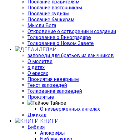
Послание правителям
Послание взяточникам
Послание судьям
Послание банкирам
Мысли Бога
Откровение о сотворении и создании
Толкование о Виноградаре
Толкование о Новом Завете
ДЕЛАЙ
заповеди для братьев из язычников
О молитве
о детях
О ересях
Проклятия неверным
Текст заповедей
Толкование заповедей
Проклятые
Тайное
О низверженных ангелах
Джихад
КНИГИ
Библия
Апокрифы
Библия аудио