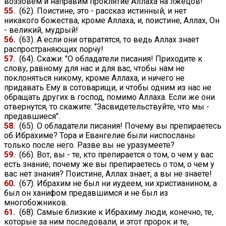
воззовем и направим проклятие Аллаха на лжецов!"
55.
(62). Поистине, это - рассказ истинный, и нет
никакого божества, кроме Аллаха, и, поистине, Аллах, Он
- великий, мудрый!
56.
(63). А если они отвратятся, то ведь Аллах знает
распространяющих порчу!
57.
(64). Скажи: "О обладатели писания! Приходите к
слову, равному для нас и для вас, чтобы нам не
поклоняться никому, кроме Аллаха, и ничего не
придавать Ему в сотоварищи, и чтобы одним из нас не
обращать других в господ, помимо Аллаха. Если же они
отвернутся, то скажите: "Засвидетельствуйте, что мы -
предавшиеся".
58.
(65). О обладатели писания! Почему вы препираетесь
об Ибрахиме? Тора и Евангелие были ниспосланы
только после него. Разве вы не уразумеете?
59.
(66). Вот, вы - те, кто препирается о том, о чем у вас
есть знание; почему же вы препираетесь о том, о чем у
вас нет знания? Поистине, Аллах знает, а вы не знаете!
60.
(67). Ибрахим не был ни иудеем, ни христианином, а
был он ханифом предавшимся и не был из
многобожников.
61.
(68). Самые близкие к Ибрахиму люди, конечно, те,
которые за ним последовали, и этот пророк и те,