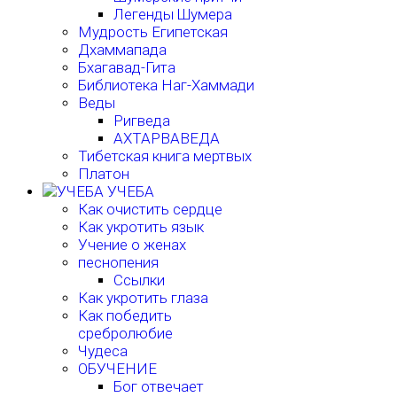
Легенды Шумера
Мудрость Египетская
Дхаммапада
Бхагавад-Гита
Библиотека Наг-Хаммади
Веды
Ригведа
АХТАРВАВЕДА
Тибетская книга мертвых
Платон
УЧЕБА
Как очистить сердце
Как укротить язык
Учение о женах
песнопения
Ссылки
Как укротить глаза
Как победить
сребролюбие
Чудеса
ОБУЧЕНИЕ
Бог отвечает