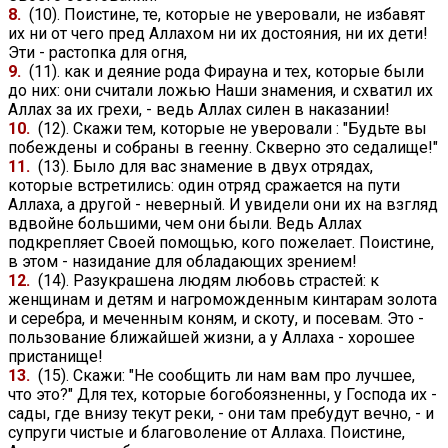
8.
(10). Поистине, те, которые не уверовали, не избавят
их ни от чего пред Аллахом ни их достояния, ни их дети!
Эти - растопка для огня,
9.
(11). как и деяние рода Фирауна и тех, которые были
до них: они считали ложью Наши знамения, и схватил их
Аллах за их грехи, - ведь Аллах силен в наказании!
10.
(12). Скажи тем, которые не уверовали : "Будьте вы
побеждены и собраны в геенну. Скверно это седалище!"
11.
(13). Было для вас знамение в двух отрядах,
которые встретились: один отряд сражается на пути
Аллаха, а другой - неверный. И увидели они их на взгляд
вдвойне большими, чем они были. Ведь Аллах
подкрепляет Своей помощью, кого пожелает. Поистине,
в этом - назидание для обладающих зрением!
12.
(14). Разукрашена людям любовь страстей: к
женщинам и детям и нагроможденным кинтарам золота
и серебра, и меченным коням, и скоту, и посевам. Это -
пользование ближайшей жизни, а у Аллаха - хорошее
пристанище!
13.
(15). Скажи: "Не сообщить ли нам вам про лучшее,
что это?" Для тех, которые богобоязненны, у Господа их -
сады, где внизу текут реки, - они там пребудут вечно, - и
супруги чистые и благоволение от Аллаха. Поистине,