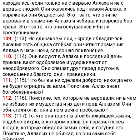
находились, если только не с вервью Аллаха и не с
вервью людей. Они оказались под гневом Аллаха, и
поражены они бедностью. Это - за то, что они не
веровали в знамения Аллаха и избивали пророков без
права. Это - за то, что они ослушались и были
преступниками.
109.
(113). Не одинаковы они, - среди обладателей
писания есть община стойкая: они читают знамения
Аллаха в часы ночи, совершая поклонение.
110.
(114). Они веруют в Аллаха и последний день
приказывают одобряемое и удерживают от
неодобряемого. Они спешат друг перед другом в
совершении благого; они - праведники.
111.
(115). Что бы вы ни сделали доброго, никогда его
не будет отрицать за вами. Поистине, Аллах знает
богобоязненных!
112.
(116). Поистине, тех, которые не веровали, ни в чем
не избавят их имущества и их дети пред Аллахом! Они -
обитатели огня, они в нем вечно пребывают!
113.
(117). То, что они тратят в этой ближайшей жизни,
подобно вихрю, в котором холод: он поразил посев
людей, которые обидели самих себя, и погубил его..
Поистине, Аллах их не обижал, но они сами себя
обижают.