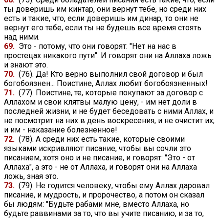
ты доверишь им кинтар, они вернут тебе, но среди них
есть и такие, что, если доверишь им динар, то они не
вернут его тебе, если ты не будешь все время стоять
над ними.
69.
Это - потому, что они говорят: "Нет на нас в
простецах никакого пути". И говорят они на Аллаха ложь
и знают это.
70.
(76). Да! Кто верно выполнил свой договор и был
богобоязнен... Поистине, Аллах любит богобоязненных!
71.
(77). Поистине, те, которые покупают за договор с
Аллахом и свои клятвы малую цену, - им нет доли в
последней жизни, и не будет беседовать с ними Аллах, и
не посмотрит на них в день воскресения, и не очистит их;
и им - наказание болезненное!
72.
(78). А среди них есть такие, которые своими
языками искривляют писание, чтобы вы сочли это
писанием, хотя оно и не писание, и говорят: "Это - от
Аллаха", а это - не от Аллаха, и говорят они на Аллаха
ложь, зная это.
73.
(79). Не годится человеку, чтобы ему Аллах даровал
писание, и мудрость, и пророчество, а потом он сказал
бы людям: "Будьте рабами мне, вместо Аллаха, но
будьте раввинами за то, что вы учите писанию, и за то,