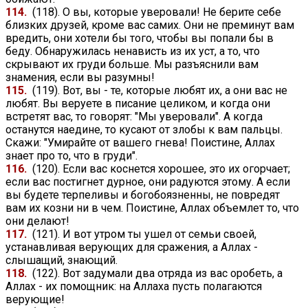
114.
(118). О вы, которые уверовали! Не берите себе
близких друзей, кроме вас самих. Они не преминут вам
вредить, они хотели бы того, чтобы вы попали бы в
беду. Обнаружилась ненависть из их уст, а то, что
скрывают их груди больше. Мы разъяснили вам
знамения, если вы разумны!
115.
(119). Вот, вы - те, которые любят их, а они вас не
любят. Вы веруете в писание целиком, и когда они
встретят вас, то говорят: "Мы уверовали". А когда
останутся наедине, то кусают от злобы к вам пальцы.
Скажи: "Умирайте от вашего гнева! Поистине, Аллах
знает про то, что в груди".
116.
(120). Если вас коснется хорошее, это их огорчает;
если вас постигнет дурное, они радуются этому. А если
вы будете терпеливы и богобоязненны, не повредят
вам их козни ни в чем. Поистине, Аллах объемлет то, что
они делают!
117.
(121). И вот утром ты ушел от семьи своей,
устанавливая верующих для сражения, а Аллах -
слышащий, знающий.
118.
(122). Вот задумали два отряда из вас оробеть, а
Аллах - их помощник: на Аллаха пусть полагаются
верующие!