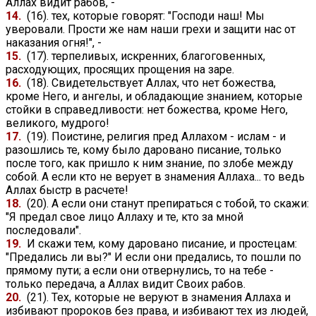
Аллах видит рабов, -
14.
(16). тех, которые говорят: "Господи наш! Мы
уверовали. Прости же нам наши грехи и защити нас от
наказания огня!", -
15.
(17). терпеливых, искренних, благоговенных,
расходующих, просящих прощения на заре.
16.
(18). Свидетельствует Аллах, что нет божества,
кроме Него, и ангелы, и обладающие знанием, которые
стойки в справедливости: нет божества, кроме Него,
великого, мудрого!
17.
(19). Поистине, религия пред Аллахом - ислам - и
разошлись те, кому было даровано писание, только
после того, как пришло к ним знание, по злобе между
собой. А если кто не верует в знамения Аллаха... то ведь
Аллах быстр в расчете!
18.
(20). А если они станут препираться с тобой, то скажи:
"Я предал свое лицо Аллаху и те, кто за мной
последовали".
19.
И скажи тем, кому даровано писание, и простецам:
"Предались ли вы?" И если они предались, то пошли по
прямому пути; а если они отвернулись, то на тебе -
только передача, а Аллах видит Своих рабов.
20.
(21). Тех, которые не веруют в знамения Аллаха и
избивают пророков без права, и избивают тех из людей,