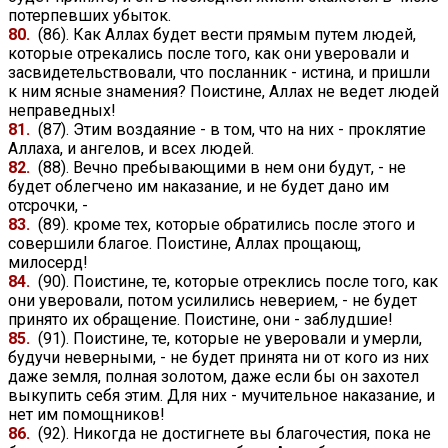
потерпевших убыток.
80.
(86). Как Аллах будет вести прямым путем людей,
которые отрекались после того, как они уверовали и
засвидетельствовали, что посланник - истина, и пришли
к ним ясные знамения? Поистине, Аллах не ведет людей
неправедных!
81.
(87). Этим воздаяние - в том, что на них - проклятие
Аллаха, и ангелов, и всех людей.
82.
(88). Вечно пребывающими в нем они будут, - не
будет облегчено им наказание, и не будет дано им
отсрочки, -
83.
(89). кроме тех, которые обратились после этого и
совершили благое. Поистине, Аллах прощающ,
милосерд!
84.
(90). Поистине, те, которые отреклись после того, как
они уверовали, потом усилились неверием, - не будет
принято их обращение. Поистине, они - заблудшие!
85.
(91). Поистине, те, которые не уверовали и умерли,
будучи неверными, - не будет принята ни от кого из них
даже земля, полная золотом, даже если бы он захотел
выкупить себя этим. Для них - мучительное наказание, и
нет им помощников!
86.
(92). Никогда не достигнете вы благочестия, пока не