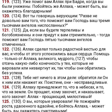
119.
(123). Уже помог вам Аллах при Бадре, когда вы
были унижены. Побойтесь же Аллаха, - может быть, вы
окажетесь благодарными!
120.
(124). Вот ты говоришь верующим: "Разве не
довольно вам того, что поможет вам Господь ваш тремя
тысячами ангелов ниспосланных?"
121.
(125). Да, если вы будете терпеливы и
богобоязненны и они придут к вам стремительно, - тогда
поможет вам Господь пятью тысячами ангелов
отмеченных.
122.
(126). Аллах сделал только радостной вестью для
вас, и чтобы от этого успокоились ваши сердца. Помощь
- только от Аллаха, великого, мудрого, (127). чтобы
отсечь какую-либо конечность у тех, которые не
веровали или низвергнут их, так чтобы они обратились
без успеха.
123.
(128). Тебе нет ничего в этом деле: обратится ли Он
к ним или накажет их. Поистине, они - несправедливые.
124.
(129). Аллаху принадлежит то, что в небесах, и то,
что на земле. Он прощает, кому захочет, и наказывает,
кого захочет. Аллах - прощающий, милостивый!
125.
(130). О вы, которые уверовали! Не пожирайте
роста, удвоенного вдвойне, и бойтесь Аллаха, - может
быть, вы окажетесь счастливыми!