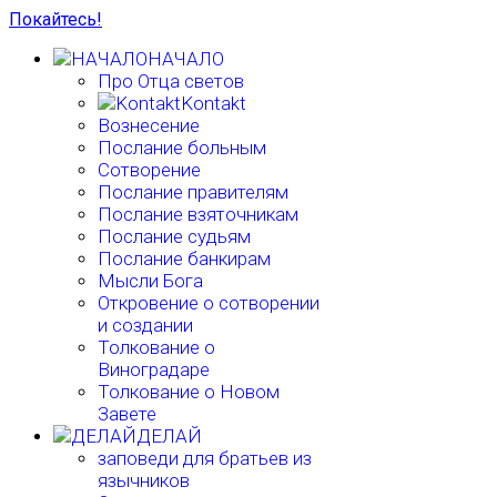
Покайтесь!
НАЧАЛО
Про Отца светов
Kontakt
Вознесение
Послание больным
Сотворение
Послание правителям
Послание взяточникам
Послание судьям
Послание банкирам
Мысли Бога
Откровение о сотворении
и создании
Толкование о
Виноградаре
Толкование о Новом
Завете
ДЕЛАЙ
заповеди для братьев из
язычников