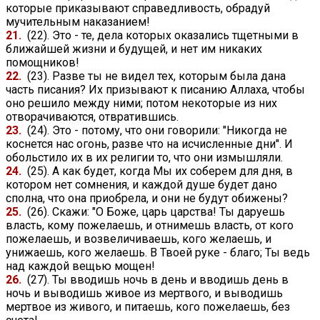
которые приказывают справедливость, обрадуй
мучительным наказанием!
21.
(22). Это - те, дела которых оказались тщетными в
ближайшей жизни и будущей, и нет им никаких
помощников!
22.
(23). Разве ты не видел тех, которым была дана
часть писания? Их призывают к писанию Аллаха, чтобы
оно решило между ними; потом некоторые из них
отворачиваются, отвратившись.
23.
(24). Это - потому, что они говорили: "Никогда не
коснется нас огонь, разве что на исчисленные дни". И
обольстило их в их религии то, что они измышляли.
24.
(25). А как будет, когда Мы их соберем для дня, в
котором нет сомнения, и каждой душе будет дано
сполна, что она приобрела, и они не будут обижены?
25.
(26). Скажи: "О Боже, царь царства! Ты даруешь
власть, кому пожелаешь, и отнимешь власть, от кого
пожелаешь, и возвеличиваешь, кого желаешь, и
унижаешь, кого желаешь. В Твоей руке - благо; Ты ведь
над каждой вещью мощен!
26.
(27). Ты вводишь ночь в день и вводишь день в
ночь и выводишь живое из мертвого, и выводишь
мертвое из живого, и питаешь, кого пожелаешь, без