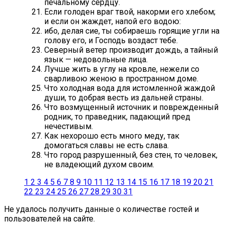
печальному сердцу.
Если голоден враг твой, накорми его хлебом;
и если он жаждет, напой его водою:
ибо, делая сие, ты собираешь горящие угли на
голову его, и Господь воздаст тебе.
Северный ветер производит дождь, а тайный
язык — недовольные лица.
Лучше жить в углу на кровле, нежели со
сварливою женою в пространном доме.
Что холодная вода для истомленной жаждой
души, то добрая весть из дальней страны.
Что возмущенный источник и поврежденный
родник, то праведник, падающий пред
нечестивым.
Как нехорошо есть много меду, так
домогаться славы не есть слава.
Что город разрушенный, без стен, то человек,
не владеющий духом своим.
1
2
3
4
5
6
7
8
9
10
11
12
13
14
15
16
17
18
19
20
21
22
23
24
25
26
27
28
29
30
31
Не удалось получить данные о количестве гостей и
пользователей на сайте.