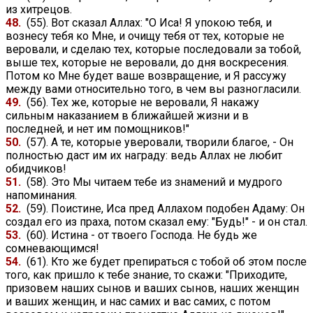
из хитрецов.
48.
(55). Вот сказал Аллах: "О Иса! Я упокою тебя, и
вознесу тебя ко Мне, и очищу тебя от тех, которые не
веровали, и сделаю тех, которые последовали за тобой,
выше тех, которые не веровали, до дня воскресения.
Потом ко Мне будет ваше возвращение, и Я рассужу
между вами относительно того, в чем вы разногласили.
49.
(56). Тех же, которые не веровали, Я накажу
сильным наказанием в ближайшей жизни и в
последней, и нет им помощников!"
50.
(57). А те, которые уверовали, творили благое, - Он
полностью даст им их награду: ведь Аллах не любит
обидчиков!
51.
(58). Это Мы читаем тебе из знамений и мудрого
напоминания.
52.
(59). Поистине, Иса пред Аллахом подобен Адаму: Он
создал его из праха, потом сказал ему: "Будь!" - и он стал.
53.
(60). Истина - от твоего Господа. Не будь же
сомневающимся!
54.
(61). Кто же будет препираться с тобой об этом после
того, как пришло к тебе знание, то скажи: "Приходите,
призовем наших сынов и ваших сынов, наших женщин
и ваших женщин, и нас самих и вас самих, с потом