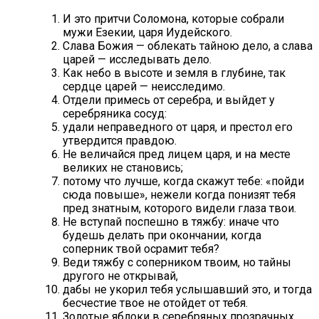
И это притчи Соломона, которые собрали
мужи Езекии, царя Иудейского.
Слава Божия — облекать тайною дело, а слава
царей — исследывать дело.
Как небо в высоте и земля в глубине, так
сердце царей — неисследимо.
Отдели примесь от серебра, и выйдет у
серебряника сосуд:
удали неправедного от царя, и престол его
утвердится правдою.
Не величайся пред лицем царя, и на месте
великих не становись;
потому что лучше, когда скажут тебе: «пойди
сюда повыше», нежели когда понизят тебя
пред знатным, которого видели глаза твои.
Не вступай поспешно в тяжбу: иначе что
будешь делать при окончании, когда
соперник твой осрамит тебя?
Веди тяжбу с соперником твоим, но тайны
другого не открывай,
дабы не укорил тебя услышавший это, и тогда
бесчестие твое не отойдет от тебя.
Золотые яблоки в серебряных прозрачных