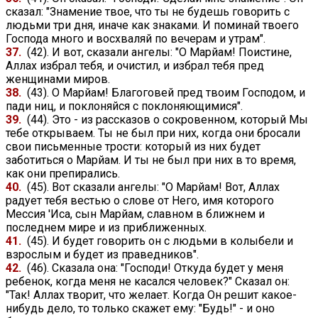
сказал: "Знамение твое, что ты не будешь говорить с
людьми три дня, иначе как знаками. И поминай твоего
Господа много и восхваляй по вечерам и утрам".
37.
(42). И вот, сказали ангелы: "О Марйам! Поистине,
Аллах избрал тебя, и очистил, и избрал тебя пред
женщинами миров.
38.
(43). О Марйам! Благоговей пред твоим Господом, и
пади ниц, и поклоняйся с поклоняющимися".
39.
(44). Это - из рассказов о сокровенном, который Мы
тебе открываем. Ты не был при них, когда они бросали
свои письменные трости: который из них будет
заботиться о Марйам. И ты не был при них в то время,
как они препирались.
40.
(45). Вот сказали ангелы: "О Марйам! Вот, Аллах
радует тебя вестью о слове от Него, имя которого
Мессия 'Иса, сын Марйам, славном в ближнем и
последнем мире и из приближенных.
41.
(45). И будет говорить он с людьми в колыбели и
взрослым и будет из праведников".
42.
(46). Сказала она: "Господи! Откуда будет у меня
ребенок, когда меня не касался человек?" Сказал он:
"Так! Аллах творит, что желает. Когда Он решит какое-
нибудь дело, то только скажет ему: "Будь!" - и оно