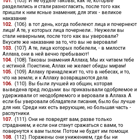
101.
(105). И не будьте таковы, как те, которые
разделились и стали разногласить, после того как
пришли к ним ясные знамения; для этих - великое
наказание
102.
(106). в тот день, когда побелеют лица и почернеют
лица! А те, у которых лица почернели... Неужели вы
стали неверными, после того как вы уверовали?
Вкусите же наказание за то, что вы не веровали!
103.
(107). А те, лица которых побелели, - в милости
Аллаха, они в ней вечно пребывают!
104.
(108). Таковы знамения Аллаха; Мы их читаем тебе
с истиной. Поистине, Аллах не желает обиды мирам!
105.
(109). Аллаху принадлежит то, что в небесах, и то,
что на земле; и к Аллаху возвращаются дела.
106.
(110). Вы были лучшей из общин, которая
выведена пред людьми: вы приказывали одобряемое и
удерживали от неодобряемого и веровали в Аллаха. А
если бы уверовали обладатели писания, было бы лучше
для них. Среди них есть верующие, но большая часть -
распутники.
107.
(111). Они не повредят вам, разве только
страданием; и если они станут сражаться с вами, то
повернутся к вам тылом. Потом не будет им помощи.
108.
(112). Поражены они унижением, где бы ни