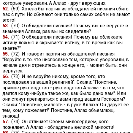
которые уверовали. А Аллах - друг верующих.
62.
(69). Хотела бы партия из обладателей писания сбить
вас с пути. Но сбивают они только самих себя и не знают
этого!
63.
(70). О обладатели писания! Почему вы не веруете в
знамения Аллаха, раз вы их свидетели?
64.
(71). О обладатели писания! Почему вы облекаете
истину ложью и скрываете истину, в то время как вы
знаете?"
65.
(72). И говорит партия из обладателей писания:
"Веруйте в то, что ниспослано тем, которые уверовали, в
начале дня и отрекитесь в конце его, - может быть, они
вернутся.
66.
(73). И не веруйте никому, кроме того, кто
последовал за вашей религией". Скажи: "Поистине,
прямое руководство - руководство Аллаха - в том, что
дается кому-нибудь такое же, как было дано вам". Или
они станут препираться с вами пред вашим Господом?
Скажи: "Поистине, милость - в руке Аллаха: Он дарует ее
тем, кому пожелает!" Поистине, Аллах объемлющ,
знающ!
67.
(74). Он отличает Своим милосердием, кого
пожелает. А Аллах - обладатель великой милости!
68.
(75). Среди обладателей писания есть такие, что, если