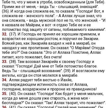
Тебе то, что у меня в утробе, освобожденным (для Тебя).
Прими же от меня, - ведь Ты - слышащий, знающий".
(36). И когда она сложила ее, то сказала: "Господи! Вот, я
сложила ее - женского пола". - А Аллах лучше знал, что
она сложила, - ведь мужской пол не то, что женский. - "И
я назвала ее Майрам, и вот -я отдаю Тебе ее и ее
потомство под защиту от сатаны, побиваемого камнями".
32.
(37). И Господь ее принял ее хорошим приемом, и
возрастил ее хорошим ростом, и поручил ее Закарии.
Всякий раз, как Закарийа входил к ней в михраб, он
находил у нее пропитание. Он сказал: "О Марйам! Откуда
тебе это?" Она сказала: "Это от Аллаха Поистине, Аллах
питает, кого пожелает, без счета!
33.
(38). Там воззвал Закарийа к своему Господу и
сказал: "Господи! Дай мне от Тебя потомство благое.
Ведь Ты - слышащий воззвание". (39). И возгласили ему
ангелы, когда он стоя молился в михрабе.
34.
Аллах радует тебя вестью о Йахйе,
подтверждающем истинность слова от Аллаха,
господине, воздержном и пророке из праведников!
35.
(40). Он сказал: "Господи! Как будет у меня мальчик,
когда до меня дошла уже старость, а жена моя -
бесплодна?" Он сказал: "Так! Аллах творит, что пожелает".
36.
(41). Он сказал: "Господи! Сделай мне знамение". Он