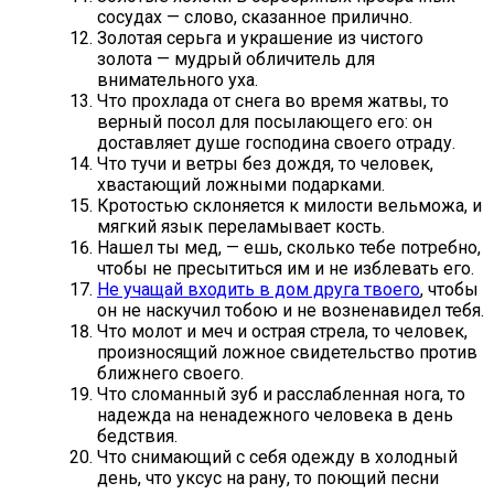
сосудах — слово, сказанное прилично.
Золотая серьга и украшение из чистого
золота — мудрый обличитель для
внимательного уха.
Что прохлада от снега во время жатвы, то
верный посол для посылающего его: он
доставляет душе господина своего отраду.
Что тучи и ветры без дождя, то человек,
хвастающий ложными подарками.
Кротостью склоняется к милости вельможа, и
мягкий язык переламывает кость.
Нашел ты мед, — ешь, сколько тебе потребно,
чтобы не пресытиться им и не изблевать его.
Не учащай входить в дом друга твоего
, чтобы
он не наскучил тобою и не возненавидел тебя.
Что молот и меч и острая стрела, то человек,
произносящий ложное свидетельство против
ближнего своего.
Что сломанный зуб и расслабленная нога, то
надежда на ненадежного человека в день
бедствия.
Что снимающий с себя одежду в холодный
день, что уксус на рану, то поющий песни