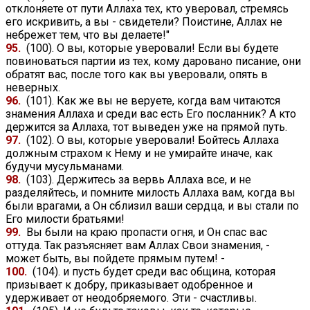
отклоняете от пути Аллаха тех, кто уверовал, стремясь
его искривить, а вы - свидетели? Поистине, Аллах не
небрежет тем, что вы делаете!"
95.
(100). О вы, которые уверовали! Если вы будете
повиноваться партии из тех, кому даровано писание, они
обратят вас, после того как вы уверовали, опять в
неверных.
96.
(101). Как же вы не веруете, когда вам читаются
знамения Аллаха и среди вас есть Его посланник? А кто
держится за Аллаха, тот выведен уже на прямой путь.
97.
(102). О вы, которые уверовали! Бойтесь Аллаха
должным страхом к Нему и не умирайте иначе, как
будучи мусульманами.
98.
(103). Держитесь за вервь Аллаха все, и не
разделяйтесь, и помните милость Аллаха вам, когда вы
были врагами, а Он сблизил ваши сердца, и вы стали по
Его милости братьями!
99.
Вы были на краю пропасти огня, и Он спас вас
оттуда. Так разъясняет вам Аллах Свои знамения, -
может быть, вы пойдете прямым путем! -
100.
(104). и пусть будет среди вас община, которая
призывает к добру, приказывает одобренное и
удерживает от неодобряемого. Эти - счастливы.