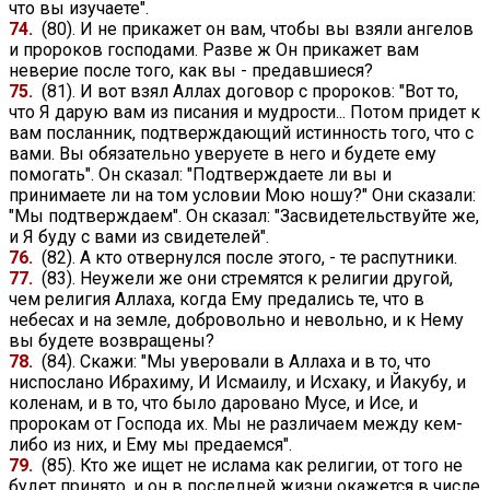
что вы изучаете".
74.
(80). И не прикажет он вам, чтобы вы взяли ангелов
и пророков господами. Разве ж Он прикажет вам
неверие после того, как вы - предавшиеся?
75.
(81). И вот взял Аллах договор с пророков: "Вот то,
что Я дарую вам из писания и мудрости... Потом придет к
вам посланник, подтверждающий истинность того, что с
вами. Вы обязательно уверуете в него и будете ему
помогать". Он сказал: "Подтверждаете ли вы и
принимаете ли на том условии Мою ношу?" Они сказали:
"Мы подтверждаем". Он сказал: "Засвидетельствуйте же,
и Я буду с вами из свидетелей".
76.
(82). А кто отвернулся после этого, - те распутники.
77.
(83). Неужели же они стремятся к религии другой,
чем религия Аллаха, когда Ему предались те, что в
небесах и на земле, добровольно и невольно, и к Нему
вы будете возвращены?
78.
(84). Скажи: "Мы уверовали в Аллаха и в то, что
ниспослано Ибрахиму, И Исмаилу, и Исхаку, и Йакубу, и
коленам, и в то, что было даровано Мусе, и Исе, и
пророкам от Господа их. Мы не различаем между кем-
либо из них, и Ему мы предаемся".
79.
(85). Кто же ищет не ислама как религии, от того не
будет принято, и он в последней жизни окажется в числе