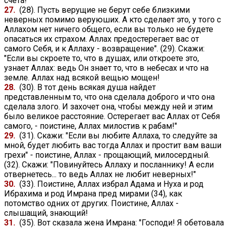
счета!
27.
(28). Пусть верущие не берут себе близкими
неверных помимо веруюших. А кто сделает это, у того с
Аллахом нет ничего общего, если вы только не будете
опасаться их страхом. Аллах предостерегает вас от
самого Себя, и к Аллаху - возвращение". (29). Скажи:
"Если вы скроете то, что в душах, или откроете это,
узнает Аллах: ведь Он знает то, что в небесах и что на
земле. Аллах над всякой вещью мощен!
28.
(30). В тот день всякая душа найдет
представленным то, что она сделала доброго и что она
сделала злого. И захочет она, чтобы между ней и этим
было великое расстояние. Остерегает вас Аллах от Себя
самого, - поистине, Аллах милостив к рабам!"
29.
(31). Скажи: "Если вы любите Аллаха, то следуйте за
мной, будет любить вас тогда Аллах и простит вам ваши
грехи" - поистине, Аллах - прощающий, милосердный.
(32). Скажи: "Повинуйтесь Аллаху и посланнику! А если
отвернетесь... то ведь Аллах не любит неверных!"
30.
(33). Поистине, Аллах избрал Адама и Нуха и род
Ибрахима и род Имрана пред мирами (34), как
потомство одних от других. Поистине, Аллах -
слышащий, знающий!
31.
(35). Вот сказала жена Имрана: "Господи! Я обетовала