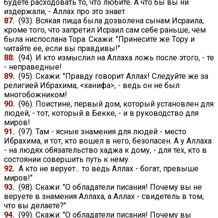
будете расходовать то, что любите. А что бы вы ни
издержали, - Аллах про это знает.
87.
(93). Всякая пища была дозволена сынам Исраила,
кроме того, что запретил Исраил сам себе раньше, чем
была ниспослана Тора. Скажи: "Принесите же Тору и
читайте ее, если вы правдивы!"
88.
(94). И кто измыслил на Аллаха ложь после этого, - те
- неправедные!
89.
(95). Скажи: "Правду говорит Аллах! Следуйте же за
религией Ибрахима, <ханифа>, - ведь он не был
многобожником!
90.
(96). Поистине, первый дом, который установлен для
людей, - тот, который в Бекке, - и в руководство для
миров!
91.
(97). Там - ясные знамения для людей - место
Ибрахима, и тот, кто вошел в него, безопасен. А у Аллаха
- на людях обязательство хаджа к дому, - для тех, кто в
состоянии совершить путь к нему.
92.
А кто не верует... то ведь Аллах - богат, превыше
миров!"
93.
(98). Скажи: "О обладатели писания! Почему вы не
веруете в знамения Аллаха, а Аллах - свидетель в том,
что вы делаете?"
94.
(99). Скажи: "О обладатели писания! Почему вы