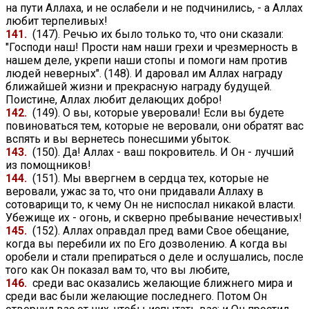
на пути Аллаха, и не ослабели и не подчинились, - а Аллах
любит терпеливых!
141.
(147). Речью их было только то, что они сказали:
"Господи наш! Прости нам наши грехи и чрезмерность в
нашем деле, укрепи наши стопы и помоги нам против
людей неверных". (148). И даровал им Аллах награду
ближайшей жизни и прекрасную награду будущей.
Поистине, Аллах любит делающих добро!
142.
(149). О вы, которые уверовали! Если вы будете
повиноваться тем, которые не веровали, они обратят вас
вспять и вы вернетесь понесшими убыток.
143.
(150). Да! Аллах - ваш покровитель. И Он - лучший
из помощников!
144.
(151). Мы ввергнем в сердца тех, которые не
веровали, ужас за то, что они придавали Аллаху в
сотоварищи то, к чему Он не ниспослал никакой власти.
Убежище их - огонь, и скверно пребывание нечестивых!
145.
(152). Аллах оправдал пред вами Свое обещание,
когда вы перебили их по Его дозволению. А когда вы
оробели и стали препираться о деле и ослушались, после
того как Он показал вам то, что вы любите,
146.
среди вас оказались желающие ближнего мира и
среди вас были желающие последнего. Потом Он