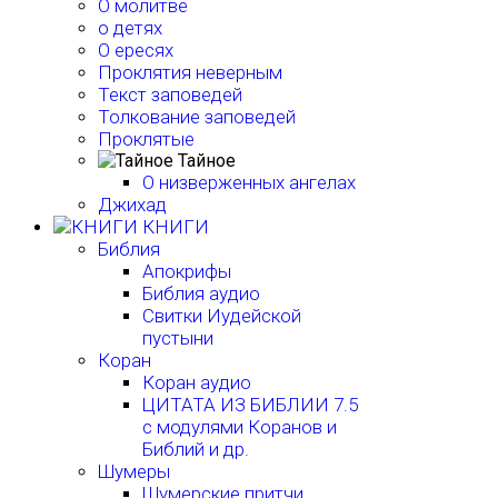
О молитве
о детях
О ересях
Проклятия неверным
Текст заповедей
Толкование заповедей
Проклятые
Тайное
О низверженных ангелах
Джихад
КНИГИ
Библия
Апокрифы
Библия аудио
Свитки Иудейской
пустыни
Коран
Коран аудио
ЦИТАТА ИЗ БИБЛИИ 7.5
с модулями Коранов и
Библий и др.
Шумеры
Шумерские притчи