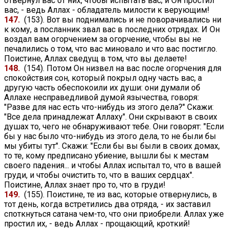
отвернул вас от них, чтобы испытать вас; и Он простил
вас, - ведь Аллах - обладатель милости к верующим!
147.
(153). Вот вы поднимались и не поворачивались ни
к кому, а посланник звал вас в последних отрядах. И Он
воздал вам огорчением за огорчение, чтобы вы не
печалились о том, что вас миновало и что вас постигло.
Поистине, Аллах сведущ в том, что вы делаете!
148.
(154). Потом Он низвел на вас после огорчения для
спокойствия сон, который покрыл одну часть вас, а
другую часть обеспокоили их души: они думали об
Аллахе несправедливой думой язычества, говоря:
"Разве для нас есть что-нибудь из этого дела?" Скажи:
"Все дела принадлежат Аллаху". Они скрывают в своих
душах то, чего не обнаруживают тебе. Они говорят: "Если
бы у нас было что-нибудь из этого дела, то не были бы
мы убиты тут". Скажи: "Если бы вы были в своих домах,
то те, кому предписано убиение, вышли бы к местам
своего падения... и чтобы Аллах испытал то, что в вашей
груди, и чтобы очистить то, что в ваших сердцах".
Поистине, Аллах знает про то, что в груди!
149.
(155). Поистине, те из вас, которые отвернулись, в
тот день, когда встретились два отряда, - их заставил
споткнуться сатана чем-то, что они приобрели. Аллах уже
простил их, - ведь Аллах - прощающий, кроткий!