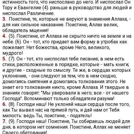
истинность того, что ниспослано до него. И ниспослал Он
Тору и Евангелие (4). раньше в руководство для людей и
ниспослал Различение.
3.
Поистине, те, которые не веруют в знамения Аллаха, -
для них сильное наказание. Поистине, Аллах велик,
обладатель мщения!
4.
(5). Поистине, от Аллаха не скрыто ничто на земле и на
небе. (6). Он - тот, кто придает вам форму в утробах как
пожелает. Нет божества, кроме Него, великого,
мудрого!
5.
(7). Он - тот, кто ниспослал тебе писание; в нем есть
стихи, расположенные в порядке, которые - мать книги;
и другие - сходные по смыслу. Те же, в сердцах которых
уклонение, - они следуют за тем, что в нем сходно,
домогаясь смятения и домогаясь толкования этого. Не
знает его толкования никто, кроме Аллаха. И твердые в
знаниях говорят: "Мы уверовали в него; все - от нашего
Господа". Вспоминают только обладатели разума!
6.
(8). Господи наш! Не уклоняй наши сердца после того,
как Ты вывел нас на прямой путь, и дай нам от Тебя
милость: ведь Ты, поистине, - податель!
7.
(9). Господи наш! Поистине, Ты собираешь людей для
дня, в котором нет сомнения. Поистине, Аллах не меняет
Своего обетования!