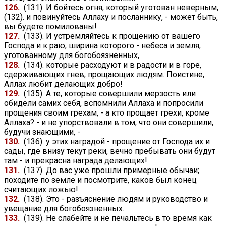
126.
(131). И бойтесь огня, который уготован неверным,
(132). и повинуйтесь Аллаху и посланнику, - может быть,
вы будете помилованы!
127.
(133). И устремляйтесь к прощению от вашего
Господа и к раю, ширина которого - небеса и земля,
уготованному для богобоязненных,
128.
(134). которые расходуют и в радости и в горе,
сдерживающих гнев, прощающих людям. Поистине,
Аллах любит делающих добро!
129.
(135). А те, которые совершили мерзость или
обидели самих себя, вспомнили Аллаха и попросили
прощения своим грехам, - а кто прощает грехи, кроме
Аллаха? - и не упорствовали в том, что они совершили,
будучи знающими, -
130.
(136). у этих наградой - прощение от Господа их и
сады, где внизу текут реки, вечно пребывать они будут
там - и прекрасна награда делающих!
131.
(137). До вас уже прошли примерные обычаи;
походите по земле и посмотрите, каков был конец
считающих ложью!
132.
(138). Это - разъяснение людям и руководство и
увещание для богобоязненных.
133.
(139). Не слабейте и не печальтесь в то время как