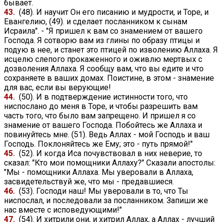
бывает.
43.
(48). И научит Он его писанию и мудрости, и Торе, и
Евангелию, (49). и сделает посланником к сынам
Исраила". - "Я пришел к вам со знамением от вашего
Господа. Я сотворю вам из глины по образу птицы и
подую в нее, и станет это птицей по изволению Аллаха. Я
исцелю слепого прокаженного и оживлю мертвых с
дозволения Аллаха. Я сообщу вам, что вы едите и что
сохраняете в ваших домах. Поистине, в этом - знамение
для вас, если вы верующие!
44.
(50). И в подтверждение истинности того, что
ниспослано до меня в Торе, и чтобы разрешить вам
часть того, что было вам запрещено. И пришел я со
знамение от вашего Господа. Побойтесь же Аллаха и
повинуйтесь мне. (51). Ведь Аллах - мой Господь и ваш
Господь. Поклоняйтесь же Ему; это - путь прямой!"
45.
(52). И когда Иса почувствовал в них неверие, то
сказал: "Кто мои помощники Аллаху?" Сказали апостолы:
"Мы - помощники Аллаха. Мы уверовали в Аллаха,
засвидетельствуй же, что мы - предавшиеся.
46.
(53). Господи наш! Мы уверовали в то, что Ты
ниспослал, и последовали за посланником. Запиши же
нас вместе с исповедующими!"
47.
(54). И хитрили они, и хитрил Аллах, а Аллах - лучший