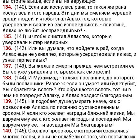
вы стоите выше, если вы из верующих!
134.
(140). Если вас коснулась рана, то такая же рана
коснулась и того народа. Эти дни мы сменяем чередой
среди людей, и чтобы знал Аллах тех, которые
уверовали и взяли из вас исповедников, - поистине,
Аллах не любит несправедливых! -
135.
(141). и чтобы очистил Аллах тех, которые
уверовали и стер неверных.
136.
(142). Или вы думали, что войдете в рай, когда
Аллах еще не узнал тех, которые усердствовали из вас, и
узнал терпеливых?
137.
(143). Вы желали смерти прежде, чем встретили ее.
Вы ее уже увидели в то время, как смотрели!
138.
(144). И Мухаммад - только посланник, до которого
были посланники. Разве ж если он умрет или будет убит,
вы обратитесь вспять? Кто обращается вспять, тот ни в
чем не повредит Аллаху, и Аллах воздаст благодарным.
139.
(145). Не подобает душе умирать иначе, как с
дозволения Аллаха, по писанию с установленным
сроком. И если кто желает награды ближней жизни, Мы
даруем ему ее; а кто желает награды в последней, Мы
даруем ему ее, - и воздадим Мы благодарным!
140.
(146). Сколько пророков, с которыми сражались
многие толпы, и они не ослабели от того, что постигло их