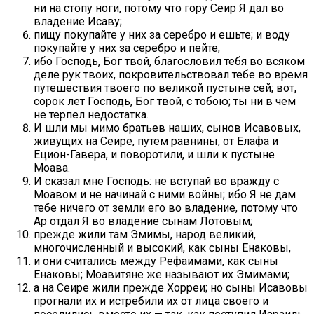
ни на стопу ноги, потому что гору Сеир Я дал во
владение Исаву;
пищу покупайте у них за серебро и ешьте; и воду
покупайте у них за серебро и пейте;
ибо Господь, Бог твой, благословил тебя во всяком
деле рук твоих, покровительствовал тебе во время
путешествия твоего по великой пустыне сей; вот,
сорок лет Господь, Бог твой, с тобою; ты ни в чем
не терпел недостатка.
И шли мы мимо братьев наших, сынов Исавовых,
живущих на Сеире, путем равнины, от Елафа и
Ецион-Гавера, и поворотили, и шли к пустыне
Моава.
И сказал мне Господь: не вступай во вражду с
Моавом и не начинай с ними войны; ибо Я не дам
тебе ничего от земли его во владение, потому что
Ар отдал Я во владение сынам Лотовым;
прежде жили там Эмимы, народ великий,
многочисленный и высокий, как сыны Енаковы,
и они считались между Рефаимами, как сыны
Енаковы; Моавитяне же называют их Эмимами;
а на Сеире жили прежде Хорреи; но сыны Исавовы
прогнали их и истребили их от лица своего и