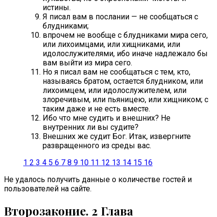
истины.
Я писал вам в послании — не сообщаться с
блудниками;
впрочем не вообще с блудниками мира сего,
или лихоимцами, или хищниками, или
идолослужителями, ибо иначе надлежало бы
вам выйти из мира сего.
Но я писал вам не сообщаться с тем, кто,
называясь братом, остается блудником, или
лихоимцем, или идолослужителем, или
злоречивым, или пьяницею, или хищником; с
таким даже и не есть вместе.
Ибо что мне судить и внешних? Не
внутренних ли вы судите?
Внешних же судит Бог. Итак, извергните
развращенного из среды вас.
1
2
3
4
5
6
7
8
9
10
11
12
13
14
15
16
Не удалось получить данные о количестве гостей и
пользователей на сайте.
Второзаконие. 2 Глава