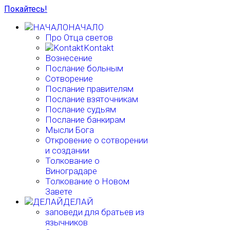
Покайтесь!
НАЧАЛО
Про Отца светов
Kontakt
Вознесение
Послание больным
Сотворение
Послание правителям
Послание взяточникам
Послание судьям
Послание банкирам
Мысли Бога
Откровение о сотворении
и создании
Толкование о
Виноградаре
Толкование о Новом
Завете
ДЕЛАЙ
заповеди для братьев из
язычников