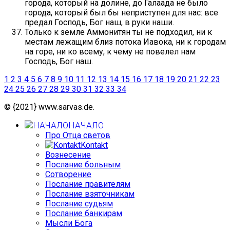
города, который на долине, до Галаада не было
города, который был бы неприступен для нас: все
предал Господь, Бог наш, в руки наши.
Только к земле Аммонитян ты не подходил, ни к
местам лежащим близ потока Иавока, ни к городам
на горе, ни ко всему, к чему не повелел нам
Господь, Бог наш.
1
2
3
4
5
6
7
8
9
10
11
12
13
14
15
16
17
18
19
20
21
22
23
24
25
26
27
28
29
30
31
32
33
34
© {2021} www.sarvas.de.
НАЧАЛО
Про Отца светов
Kontakt
Вознесение
Послание больным
Сотворение
Послание правителям
Послание взяточникам
Послание судьям
Послание банкирам
Мысли Бога