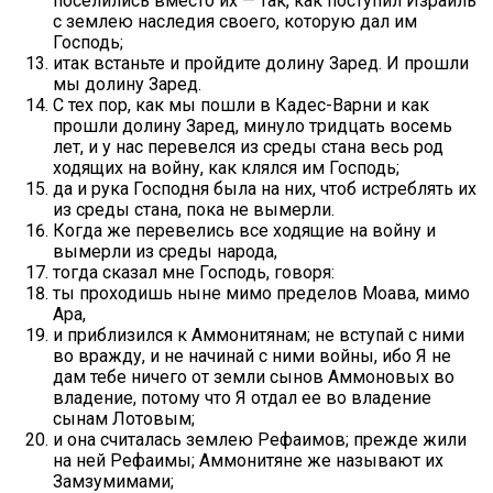
поселились вместо их — так, как поступил Израиль
с землею наследия своего, которую дал им
Господь;
итак встаньте и пройдите долину Заред. И прошли
мы долину Заред.
С тех пор, как мы пошли в Кадес-Варни и как
прошли долину Заред, минуло тридцать восемь
лет, и у нас перевелся из среды стана весь род
ходящих на войну, как клялся им Господь;
да и рука Господня была на них, чтоб истреблять их
из среды стана, пока не вымерли.
Когда же перевелись все ходящие на войну и
вымерли из среды народа,
тогда сказал мне Господь, говоря:
ты проходишь ныне мимо пределов Моава, мимо
Ара,
и приблизился к Аммонитянам; не вступай с ними
во вражду, и не начинай с ними войны, ибо Я не
дам тебе ничего от земли сынов Аммоновых во
владение, потому что Я отдал ее во владение
сынам Лотовым;
и она считалась землею Рефаимов; прежде жили
на ней Рефаимы; Аммонитяне же называют их
Замзумимами;