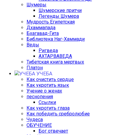
Шумеры
Шумерские притчи
Легенды Шумера
Мудрость Египетская
Дхаммапада
Бхагавад-Гита
Библиотека Наг-Хаммади
Веды
Ригведа
АХТАРВАВЕДА
Тибетская книга мертвых
Платон
УЧЕБА
Как очистить сердце
Как укротить язык
Учение о женах
песнопения
Ссылки
Как укротить глаза
Как победить сребролюбие
Чудеса
ОБУЧЕНИЕ
Бог отвечает