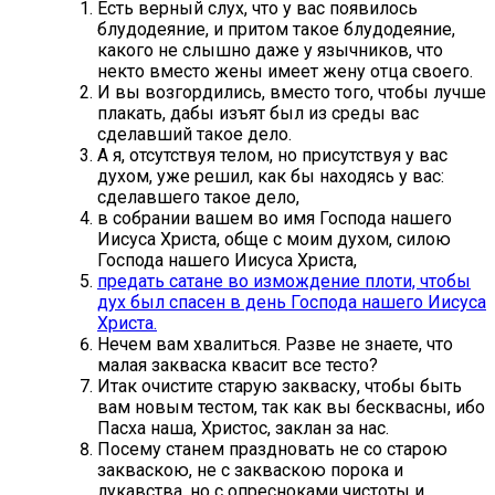
Есть верный слух, что у вас появилось
блудодеяние, и притом такое блудодеяние,
какого не слышно даже у язычников, что
некто вместо жены имеет жену отца своего.
И вы возгордились, вместо того, чтобы лучше
плакать, дабы изъят был из среды вас
сделавший такое дело.
А я, отсутствуя телом, но присутствуя у вас
духом, уже решил, как бы находясь у вас:
сделавшего такое дело,
в собрании вашем во имя Господа нашего
Иисуса Христа, обще с моим духом, силою
Господа нашего Иисуса Христа,
предать сатане во измождение плоти, чтобы
дух был спасен в день Господа нашего Иисуса
Христа.
Нечем вам хвалиться. Разве не знаете, что
малая закваска квасит все тесто?
Итак очистите старую закваску, чтобы быть
вам новым тестом, так как вы бесквасны, ибо
Пасха наша, Христос, заклан за нас.
Посему станем праздновать не со старою
закваскою, не с закваскою порока и
лукавства, но с опресноками чистоты и