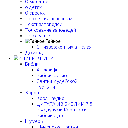
О молитве
о детях
О ересях
Проклятия неверным
Текст заповедей
Толкование заповедей
Проклятые
Тайное
О низверженных ангелах
Джихад
КНИГИ
Библия
Апокрифы
Библия аудио
Свитки Иудейской
пустыни
Коран
Коран аудио
ЦИТАТА ИЗ БИБЛИИ 7.5
с модулями Коранов и
Библий и др.
Шумеры
Шумерские притчи