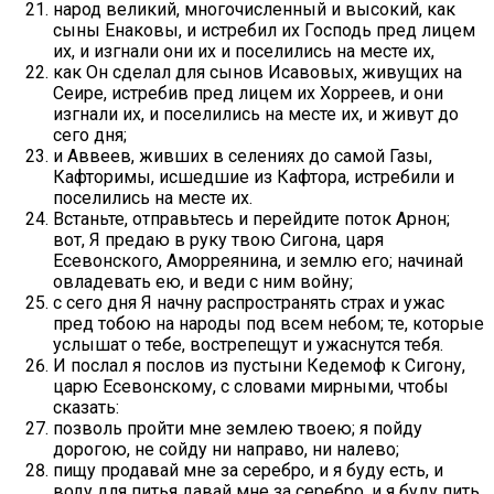
народ великий, многочисленный и высокий, как
сыны Енаковы, и истребил их Господь пред лицем
их, и изгнали они их и поселились на месте их,
как Он сделал для сынов Исавовых, живущих на
Сеире, истребив пред лицем их Хорреев, и они
изгнали их, и поселились на месте их, и живут до
сего дня;
и Аввеев, живших в селениях до самой Газы,
Кафторимы, исшедшие из Кафтора, истребили и
поселились на месте их.
Встаньте, отправьтесь и перейдите поток Арнон;
вот, Я предаю в руку твою Сигона, царя
Есевонского, Аморреянина, и землю его; начинай
овладевать ею, и веди с ним войну;
с сего дня Я начну распространять страх и ужас
пред тобою на народы под всем небом; те, которые
услышат о тебе, вострепещут и ужаснутся тебя.
И послал я послов из пустыни Кедемоф к Сигону,
царю Есевонскому, с словами мирными, чтобы
сказать:
позволь пройти мне землею твоею; я пойду
дорогою, не сойду ни направо, ни налево;
пищу продавай мне за серебро, и я буду есть, и
воду для питья давай мне за серебро, и я буду пить,