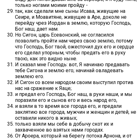
только ногами моими пройду -
так, как сделали мне сыны Исава, живущие на
Сеире, и Моавитяне, живущие в Аре, доколе не
перейду чрез Иордан в землю, которую Господь,
Бог наш, дает нам.
Но Сигон, царь Есевонский, не согласился
позволить пройти нам через свою землю, потому
что Господь, Бог твой, ожесточил дух его и сердце
его сделал упорным, чтобы предать его в руку
твою, как это видно ныне.
И сказал мне Господь: вот, Я начинаю предавать
тебе Сигона и землю его; начинай овладевать
землею его.
И Сигон со всем народом своим выступил против
нас на сражение к Яаце;
и предал его Господь, Бог наш, в руки наши, и мы
поразили его и сынов его и весь народ его,
и взяли в то время все города его, и предали
заклятию все города, мужчин и женщин и детей, не
оставили никого в живых;
только взяли мы себе в добычу скот их и
захваченное во взятых нами городах.
От Ароера, который на берегу потока Арнона, и от