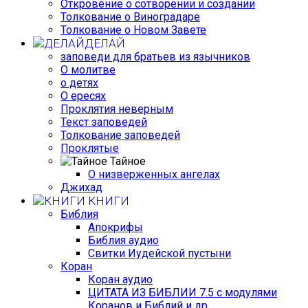
Откровение о сотворении и создании
Толкование о Виноградаре
Толкование о Новом Завете
ДЕЛАЙ
заповеди для братьев из язычников
О молитве
о детях
О ересях
Проклятия неверным
Текст заповедей
Толкование заповедей
Проклятые
Тайное
О низверженных ангелах
Джихад
КНИГИ
Библия
Апокрифы
Библия аудио
Свитки Иудейской пустыни
Коран
Коран аудио
ЦИТАТА ИЗ БИБЛИИ 7.5 с модулями
Коранов и Библий и др.