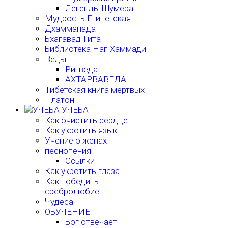
Легенды Шумера
Мудрость Египетская
Дхаммапада
Бхагавад-Гита
Библиотека Наг-Хаммади
Веды
Ригведа
АХТАРВАВЕДА
Тибетская книга мертвых
Платон
УЧЕБА
Как очистить сердце
Как укротить язык
Учение о женах
песнопения
Ссылки
Как укротить глаза
Как победить
сребролюбие
Чудеса
ОБУЧЕНИЕ
Бог отвечает