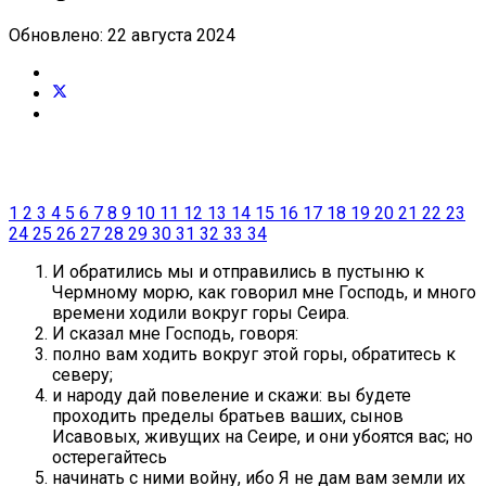
Обновлено: 22 августа 2024
1
2
3
4
5
6
7
8
9
10
11
12
13
14
15
16
17
18
19
20
21
22
23
24
25
26
27
28
29
30
31
32
33
34
И обратились мы и отправились в пустыню к
Чермному морю, как говорил мне Господь, и много
времени ходили вокруг горы Сеира.
И сказал мне Господь, говоря:
полно вам ходить вокруг этой горы, обратитесь к
северу;
и народу дай повеление и скажи: вы будете
проходить пределы братьев ваших, сынов
Исавовых, живущих на Сеире, и они убоятся вас; но
остерегайтесь
начинать с ними войну, ибо Я не дам вам земли их