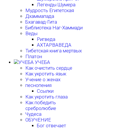
Легенды Шумера
Мудрость Египетская
Дхаммапада
Бхагавад-Гита
Библиотека Наг-Хаммади
Веды
Ригведа
АХТАРВАВЕДА
Тибетская книга мертвых
Платон
УЧЕБА
Как очистить сердце
Как укротить язык
Учение о женах
песнопения
Ссылки
Как укротить глаза
Как победить
сребролюбие
Чудеса
ОБУЧЕНИЕ
Бог отвечает