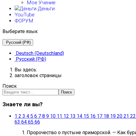
Мое Учение
Деньги
YouTube
ФОРУМ
Выберите язык
Русский (РФ)
Deutsch (Deutschland)
Русский (РФ)
Вы здесь:
заголовок страницы
Поиск
Поиск
Знаете ли вы?
1
2
3
4
5
6
7
8
9
10
11
12
13
14
15
16
17
18
19
20
21
22
63
64
65
66
Пророчество о пустыне приморской. — Как бури 