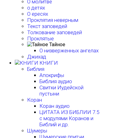
О молитве
о детях
О ересях
Проклятия неверным
Текст заповедей
Толкование заповедей
Проклятые
Тайное
О низверженных ангелах
Джихад
КНИГИ
Библия
Апокрифы
Библия аудио
Свитки Иудейской
пустыни
Коран
Коран аудио
ЦИТАТА ИЗ БИБЛИИ 7.5
с модулями Коранов и
Библий и др.
Шумеры
Шумерские притчи