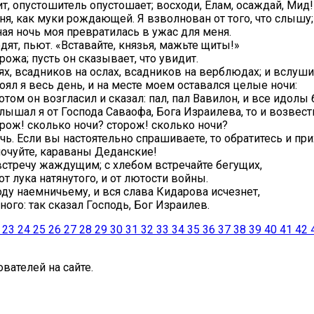
ит, опустошитель опустошает; восходи, Елам, осаждай, Мид
ня, как муки рождающей. Я взволнован от того, что слышу; 
ая ночь моя превратилась в ужас для меня.
ят, пьют. «Вставайте, князья, мажьте щиты!»
рожа; пусть он сказывает, что увидит.
ях, всадников на ослах, всадников на верблюдах; и вслуш
тоял я весь день, и на месте моем оставался целые ночи:
отом он возгласил и сказал: пал, пал Вавилон, и все идолы
лышал я от Господа Саваофа, Бога Израилева, то и возвест
орож! сколько ночи? сторож! сколько ночи?
чь. Если вы настоятельно спрашиваете, то обратитесь и при
ночуйте, караваны Деданские!
стречу жаждущим; с хлебом встречайте бегущих,
от лука натянутого, и от лютости войны.
оду наемничьему, и вся слава Кидарова исчезнет,
ого: так сказал Господь, Бог Израилев.
23
24
25
26
27
28
29
30
31
32
33
34
35
36
37
38
39
40
41
42
вателей на сайте.