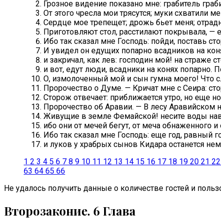
Грозное видение показано мне: грабитель граб
От этого чресла мои трясутся; муки схватили ме
Сердце мое трепещет; дрожь бьет меня; отрадн
Приготовляют стол, расстилают покрывала, — ед
Ибо так сказал мне Господь: пойди, поставь сто
И увидел он едущих попарно всадников на кон
и закричал, как лев: господин мой! на страже с
и вот, едут люди, всадники на конях попарно. П
О, измолоченный мой и сын гумна моего! Что с
Пророчество о Думе. — Кричат мне с Сеира: ст
Сторож отвечает: приближается утро, но еще но
Пророчество об Аравии. — В лесу Аравийском 
Живущие в земле Фемайской! несите воды нав
ибо они от мечей бегут, от меча обнаженного и 
Ибо так сказал мне Господь: еще год, равный г
и луков у храбрых сынов Кидара останется немн
1
2
3
4
5
6
7
8
9
10
11
12
13
14
15
16
17
18
19
20
21
22
63
64
65
66
Не удалось получить данные о количестве гостей и пользо
Второзаконие. 6 Глава