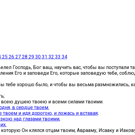
4
25
26
27
28
29
30
31
32
33
34
лел Господь, Бог ваш, научить вас, чтобы вы поступали та
овления Его и заповеди Его, которые заповедую тебе, собл
обы тебе хорошо было, и чтобы вы весьма размножились, как
ь;
 и всею душею твоею и всеми силами твоими.
одня, в сердце твоем.
е твоем и идя дорогою, и ложась и вставая;
вязкою над глазами твоими,
их.
ю, которую Он клялся отцам твоим, Аврааму, Исааку и Иако