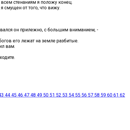
! всем стенаниям я положу конец.
я смущен от того, что вижу.
ивался он прилежно, с большим вниманием, -
 богов его лежат на земле разбитые.
ил вам.
ходите.
43
44
45
46
47
48
49
50
51
52
53
54
55
56
57
58
59
60
61
62