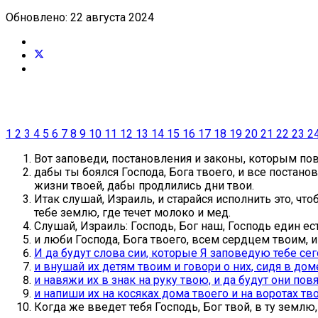
Обновлено: 22 августа 2024
1
2
3
4
5
6
7
8
9
10
11
12
13
14
15
16
17
18
19
20
21
22
23
2
Вот заповеди, постановления и законы, которым пове
дабы ты боялся Господа, Бога твоего, и все постан
жизни твоей, дабы продлились дни твои.
Итак слушай, Израиль, и старайся исполнить это, чт
тебе землю, где течет молоко и мед.
Слушай, Израиль: Господь, Бог наш, Господь един ест
и люби Господа, Бога твоего, всем сердцем твоим,
И да будут слова сии, которые Я заповедую тебе сег
и внушай их детям твоим и говори о них, сидя в дом
и навяжи их в знак на руку твою, и да будут они по
и напиши их на косяках дома твоего и на воротах тво
Когда же введет тебя Господь, Бог твой, в ту земл