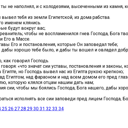
ты не наполнял, и с колодезями, высеченными из камня, к
 вывел тебя из земли Египетской, из дома рабства.
Его именем клянись.
ые будут вокруг вас;
 ревнитель; чтобы не воспламенился гнев Господа, Бога твое
и Его в Массе.
тавы Его и постановления, которые Он заповедал тебе;
а, дабы хорошо тебе было, и дабы ты вошел и овладел до
, как говорил Господь.
говоря: «что значат сии уставы, постановления и законы, 
 Египте, но Господь вывел нас из Египта рукою крепкою;
над Египтом, над фараоном и над всем домом его пред гла
млю, которую клялся отцам нашим дать нам;
ия сии, чтобы мы боялись Господа, Бога нашего, дабы хор
раться исполнять все сии заповеди пред лицем Господа, Бо
4
25
26
27
28
29
30
31
32
33
34