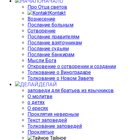
НАЧАЛО
Про Отца светов
Kontakt
Вознесение
Послание больным
Сотворение
Послание правителям
Послание взяточникам
Послание судьям
Послание банкирам
Мысли Бога
Откровение о сотворении и создании
Толкование о Виноградаре
Толкование о Новом Завете
ДЕЛАЙ
заповеди для братьев из язычников
О молитве
о детях
О ересях
Проклятия неверным
Текст заповедей
Толкование заповедей
Проклятые
Тайное