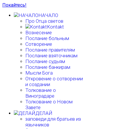
Покайтесь!
НАЧАЛО
Про Отца светов
Kontakt
Вознесение
Послание больным
Сотворение
Послание правителям
Послание взяточникам
Послание судьям
Послание банкирам
Мысли Бога
Откровение о сотворении
и создании
Толкование о
Виноградаре
Толкование о Новом
Завете
ДЕЛАЙ
заповеди для братьев из
язычников