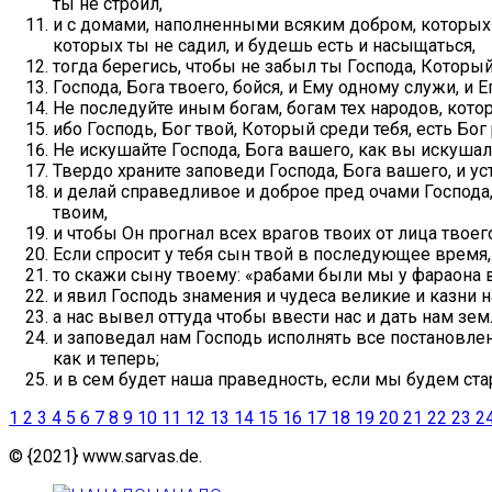
ты не строил,
и с домами, наполненными всяким добром, которых 
которых ты не садил, и будешь есть и насыщаться,
тогда берегись, чтобы не забыл ты Господа, Который
Господа, Бога твоего, бойся, и Ему одному служи, и 
Не последуйте иным богам, богам тех народов, котор
ибо Господь, Бог твой, Который среди тебя, есть Бог
Не искушайте Господа, Бога вашего, как вы искушал
Твердо храните заповеди Господа, Бога вашего, и ус
и делай справедливое и доброе пред очами Господ
твоим,
и чтобы Он прогнал всех врагов твоих от лица твоего
Если спросит у тебя сын твой в последующее время, 
то скажи сыну твоему: «рабами были мы у фараона в
и явил Господь знамения и чудеса великие и казни 
а нас вывел оттуда чтобы ввести нас и дать нам зе
и заповедал нам Господь исполнять все постановлен
как и теперь;
и в сем будет наша праведность, если мы будем ста
1
2
3
4
5
6
7
8
9
10
11
12
13
14
15
16
17
18
19
20
21
22
23
2
© {2021} www.sarvas.de.