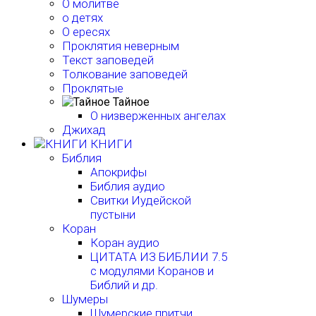
О молитве
о детях
О ересях
Проклятия неверным
Текст заповедей
Толкование заповедей
Проклятые
Тайное
О низверженных ангелах
Джихад
КНИГИ
Библия
Апокрифы
Библия аудио
Свитки Иудейской
пустыни
Коран
Коран аудио
ЦИТАТА ИЗ БИБЛИИ 7.5
с модулями Коранов и
Библий и др.
Шумеры
Шумерские притчи