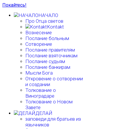
Покайтесь!
НАЧАЛО
Про Отца светов
Kontakt
Вознесение
Послание больным
Сотворение
Послание правителям
Послание взяточникам
Послание судьям
Послание банкирам
Мысли Бога
Откровение о сотворении
и создании
Толкование о
Виноградаре
Толкование о Новом
Завете
ДЕЛАЙ
заповеди для братьев из
язычников