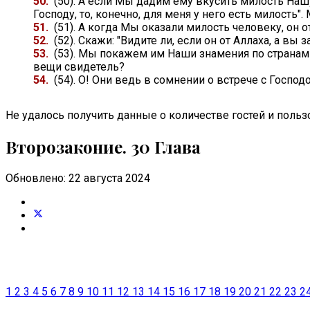
50.
(50). А если Мы дадим ему вкусить милость Нашу 
Господу, то, конечно, для меня у него есть милость
51.
(51). А когда Мы оказали милость человеку, он о
52.
(52). Скажи: "Видите ли, если он от Аллаха, а вы
53.
(53). Мы покажем им Наши знамения по странам и 
вещи свидетель?
54.
(54). О! Они ведь в сомнении о встрече с Госпо
Не удалось получить данные о количестве гостей и пользо
Второзаконие. 30 Глава
Обновлено: 22 августа 2024
1
2
3
4
5
6
7
8
9
10
11
12
13
14
15
16
17
18
19
20
21
22
23
2