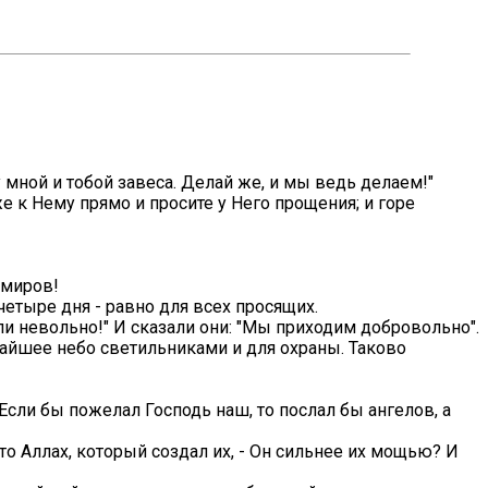
у мной и тобой завеса. Делай же, и мы ведь делаем!"
же к Нему прямо и просите у Него прощения; и горе
 миров!
 четыре дня - равно для всех просящих.
ли невольно!" И сказали они: "Мы приходим добровольно".
ижайшее небо светильниками и для охраны. Таково
"Если бы пожелал Господь наш, то послал бы ангелов, а
что Аллах, который создал их, - Он сильнее их мощью? И