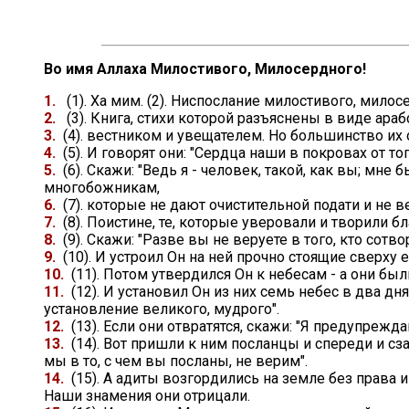
Во имя Аллаха Милостивого, Милосердного!
1.
(1). Ха мим. (2). Ниспослание милостивого, милос
2.
(3). Книга, стихи которой разъяснены в виде ара
3.
(4). вестником и увещателем. Но большинство их 
4.
(5). И говорят они: "Сердца наши в покровах от т
5.
(6). Скажи: "Ведь я - человек, такой, как вы; мн
многобожникам,
6.
(7). которые не дают очистительной подати и не 
7.
(8). Поистине, те, которые уверовали и творили б
8.
(9). Скажи: "Разве вы не веруете в того, кто сот
9.
(10). И устроил Он на ней прочно стоящие сверху 
10.
(11). Потом утвердился Он к небесам - а они бы
11.
(12). И установил Он из них семь небес в два 
установление великого, мудрого".
12.
(13). Если они отвратятся, скажи: "Я предупрежд
13.
(14). Вот пришли к ним посланцы и спереди и сза
мы в то, с чем вы посланы, не верим".
14.
(15). А адиты возгордились на земле без права 
Наши знамения они отрицали.