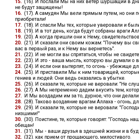
15.
(16). И послали Мы на них ветер шуршащий в дн
не будут защищены!
16.
(17). А самудян Мы вели прямым путем, но они п
приобретали!
17.
(18). И спасли Мы тех, которые уверовали и бы
18.
(19). И в тот день, когда будут собраны враги А
19.
(20). А когда пришли они к Нему, свидетельствов
20.
(21). И сказали они своим кожам: "Почему вы св
вас в первый раз, и к Нему вы вернетесь".
21.
(22). И не могли вы спрятаться, чтобы не свидет
22.
(23). И это - ваша мысль, которую вы думали о 
23.
(24). И если они вытерпят, то огонь - убежище д
24.
(25). И приставили Мы к ним товарищей, которые
гениев и людей. Они ведь оказались в убытке.
25.
(26). И сказали те, которые не веровали: "Не сл
26.
(27). А Мы непременно дадим вкусить тем, кото
27.
И Мы воздадим им за то, дурное, что они делали
28.
(28). Таково воздаяние врагам Аллаха - огонь, д
29.
(29). И сказали те, которые не веровали: "Госп
низшими!"
30.
(30). Поистине, те, которые говорят: "Господь на
обещан!
31.
(31). Мы - ваши друзья в здешней жизни и в буду
32.
(32). как прием от прощающего, милостивого.