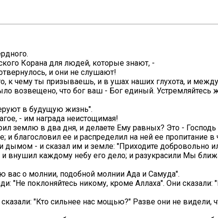
ердного.
бского Корана для людей, которые знают, -
отвернулось, и они не слушают!
ого, к чему ты призываешь, и в ушах наших глухота, и межд
е было возвещено, что бог ваш - Бог единый. Устремляйтесь 
веруют в будущую жизнь".
лагое, - им награда неистощимая!
ворил землю в два дня, и делаете Ему равных? Это - Господь
ее; и благословил ее и распределил на ней ее пропитание в
ли дымом - и сказал им и земле: "Приходите добровольно и
дня и внушил каждому небу его дело; и разукрасили Мы бл
аю вас о молнии, подобной молнии Ада и Самуда".
ди: "Не поклоняйтесь никому, кроме Аллаха". Они сказали: 
и сказали: "Кто сильнее нас мощью?" Разве они не видели, 