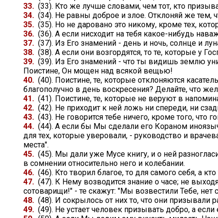
33.
(33). Кто же лучше словами, чем тот, кто призыва
34.
(34). Не равны доброе и злое. Отклоняй же тем, ч
35.
(35). Но не даровано это никому, кроме тех, кот
36.
(36). А если нисходит на тебя какое-нибудь нав
37.
(37). Из Его знамений - день и ночь, солнце и лу
38.
(38). А если они возгордятся, то те, которые у Г
39.
(39). Из Его знамений - что ты видишь землю ун
Поистине, Он мощен над всякой вещью!
40.
(40). Поистине, те, которые отклоняются касате
благополучно в день воскресения? Делайте, что жела
41.
(41). Поистине, те, которые не веруют в напомина
42.
(42). Не приходит к ней ложь ни спереди, ни сза
43.
(43). Не говорится тебе ничего, кроме того, чт
44.
(44). А если бы Мы сделали его Кораном иноязыч
для тех, которые уверовали, - руководство и врачеван
места".
45.
(45). Мы дали уже Мусе книгу, и о ней разногла
в сомнении относительно него и колебании.
46.
(46). Кто творил благое, то для самого себя, а к
47.
(47). К Нему возводится знание о часе; не выходя
сотоварищи!" - те скажут: "Мы возвестили Тебе, нет 
48.
(48). И сокрылось от них то, что они призывали 
49.
(49). Не устает человек призывать добро, а если 