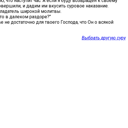
ю, что наступит час. А если я буду возвращен к своему
 совершили, и дадим им вкусить суровое наказание.
 обладатель широкой молитвы.
 кто в далеком раздоре?"
ве не достаточно для твоего Господа, что Он о всякой
Выбрать другую суру