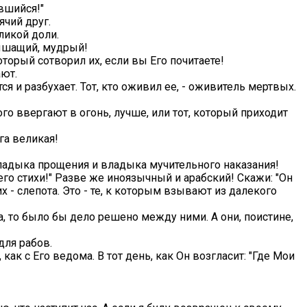
авшийся!"
ячий друг.
ликой доли.
слышащий, мудрый!
который сотворил их, если вы Его почитаете!
ают.
я и разбухает. Тот, кто оживил ее, - оживитель мертвых.
ого ввергают в огонь, лучше, или тот, который приходит
ига великая!
- владыка прощения и владыка мучительного наказания!
его стихи!" Разве же иноязычный и арабский! Скажи: "Он
их - слепота. Это - те, к которым взывают из далекого
да, то было бы дело решено между ними. А они, поистине,
 для рабов.
 как с Его ведома. В тот день, как Он возгласит: "Где Мои