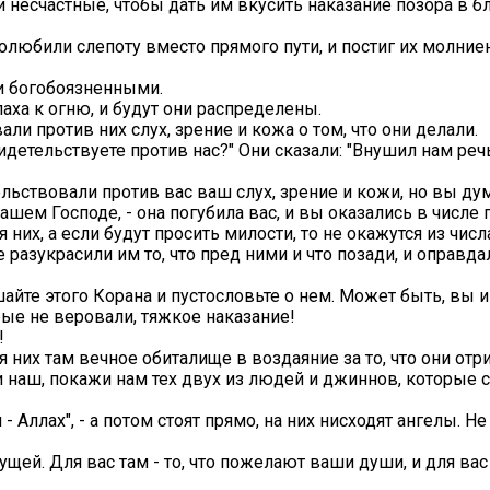
и несчастные, чтобы дать им вкусить наказание позора в б
олюбили слепоту вместо прямого пути, и постиг их молниен
ли богобоязненными.
ллаха к огню, и будут они распределены.
али против них слух, зрение и кожа о том, что они делали.
идетельствуете против нас?" Они сказали: "Внушил нам реч
ельствовали против вас ваш слух, зрение и кожи, но вы дума
вашем Господе, - она погубила вас, и вы оказались в числе
ля них, а если будут просить милости, то не окажутся из чи
 разукрасили им то, что пред ними и что позади, и оправд
ушайте этого Корана и пустословьте о нем. Может быть, вы 
рые не веровали, тяжкое наказание!
!
ля них там вечное обиталище в воздаяние за то, что они от
оди наш, покажи нам тех двух из людей и джиннов, которые
ш - Аллах", - а потом стоят прямо, на них нисходят ангелы. Н
щей. Для вас там - то, что пожелают ваши души, и для вас т