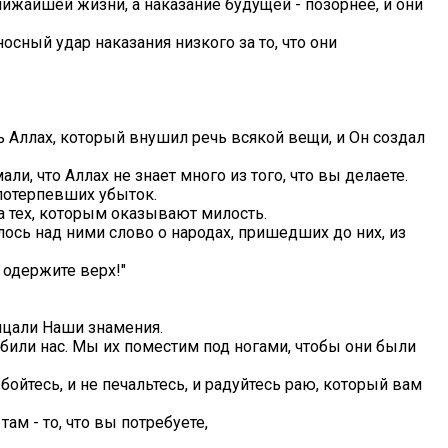
лижайшей жизни, а наказание будущей - позорнее, и они
осный удар наказания низкого за то, что они
ь Аллах, который внушил речь всякой вещи, и Он создал
ли, что Аллах не знает много из того, что вы делаете.
 потерпевших убыток.
сла тех, которым оказывают милость.
алось над ними слово о народах, пришедших до них, из
и одержите верх!"
рицали Наши знамения.
 сбили нас. Мы их поместим под ногами, чтобы они были
е бойтесь, и не печальтесь, и радуйтесь раю, который вам
ам - то, что вы потребуете,