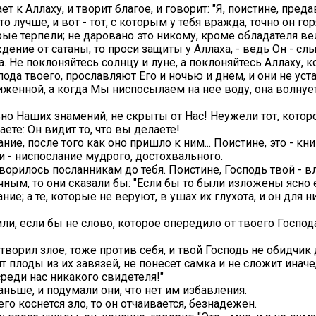
ет к Аллаху, и творит благое, и говорит: "Я, поистине, пред
то лучше, и вот - тот, с которым у тебя вражда, точно он гор
орые терпели; не даровано это никому, кроме обладателя ве
аждение от сатаны, то проси защиты у Аллаха, - ведь Он - 
на. Не поклоняйтесь солнцу и луне, а поклоняйтесь Аллаху, 
оспода твоего, прославляют Его и ночью и днем, и они не уст
иженной, а когда Мы ниспосылаем на нее воду, она волнуетс
льно Наших знамений, не скрыты от Нас! Неужели тот, котор
ете: Он видит то, что вы делаете!
ние, после того как оно пришло к ним... Поистине, это - кн
ди - ниспослание мудрого, достохвального.
о говорилось посланникам до тебя. Поистине, Господь твой 
ным, то они сказали бы: "Если бы то были изложены ясно 
ие; а те, которые не веруют, в ушах их глухота, и он для н
сили, если бы не слово, которое опередило от твоего Госпо
то творил злое, тоже против себя, и твой Господь не обидчик
т плоды из их завязей, не понесет самка и не сложит иначе,
среди нас никакого свидетеля!"
раньше, и подумали они, что нет им избавления.
его коснется зло, то он отчаивается, безнадежен.