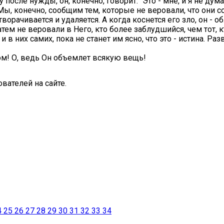
после нужды, он, конечно, говорит: "Это - мне, и я не дума
". Мы, конечно, сообщим тем, которые не веровали, что они
творачивается и удаляется. А когда коснется его зло, он -
 затем не веровали в Него, кто более заблудшийся, чем тот,
в них самих, пока не станет им ясно, что это - истина. Раз
дом! О, ведь Он объемлет всякую вещь!
вателей на сайте.
4
25
26
27
28
29
30
31
32
33
34