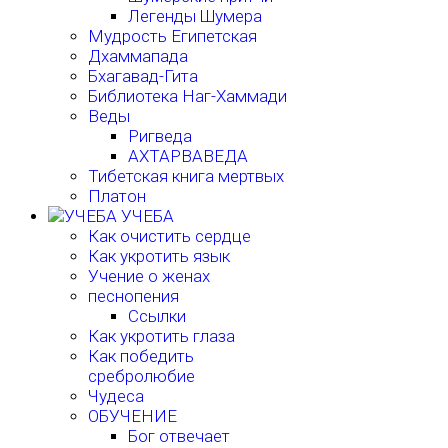
Легенды Шумера
Мудрость Египетская
Дхаммапада
Бхагавад-Гита
Библиотека Наг-Хаммади
Веды
Ригведа
АХТАРВАВЕДА
Тибетская книга мертвых
Платон
УЧЕБА
Как очистить сердце
Как укротить язык
Учение о женах
песнопения
Ссылки
Как укротить глаза
Как победить
сребролюбие
Чудеса
ОБУЧЕНИЕ
Бог отвечает