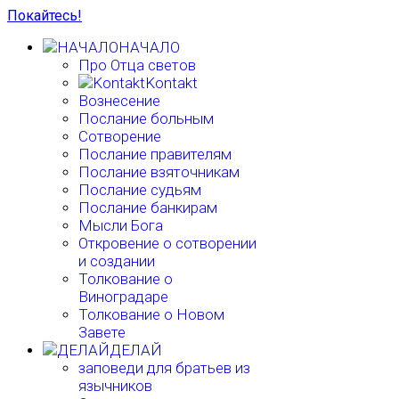
Покайтесь!
НАЧАЛО
Про Отца светов
Kontakt
Вознесение
Послание больным
Сотворение
Послание правителям
Послание взяточникам
Послание судьям
Послание банкирам
Мысли Бога
Откровение о сотворении
и создании
Толкование о
Виноградаре
Толкование о Новом
Завете
ДЕЛАЙ
заповеди для братьев из
язычников