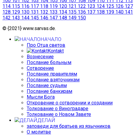
100
101
102
103
104
105
106
107
108
109
110
111
112
113
114
115
116
117
118
119
120
121
122
123
124
125
126
127
128
129
130
131
132
133
134
135
136
137
138
139
140
141
142
143
144
145
146
147
148
149
150
© {2021} www.sarvas.de.
НАЧАЛО
Про Отца светов
Kontakt
Вознесение
Послание больным
Сотворение
Послание правителям
Послание взяточникам
Послание судьям
Послание банкирам
Мысли Бога
Откровение о сотворении и создании
Толкование о Виноградаре
Толкование о Новом Завете
ДЕЛАЙ
заповеди для братьев из язычников
О молитве