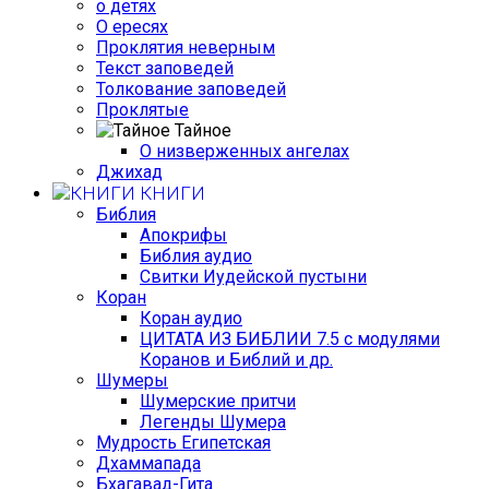
о детях
О ересях
Проклятия неверным
Текст заповедей
Толкование заповедей
Проклятые
Тайное
О низверженных ангелах
Джихад
КНИГИ
Библия
Апокрифы
Библия аудио
Свитки Иудейской пустыни
Коран
Коран аудио
ЦИТАТА ИЗ БИБЛИИ 7.5 с модулями
Коранов и Библий и др.
Шумеры
Шумерские притчи
Легенды Шумера
Мудрость Египетская
Дхаммапада
Бхагавад-Гита