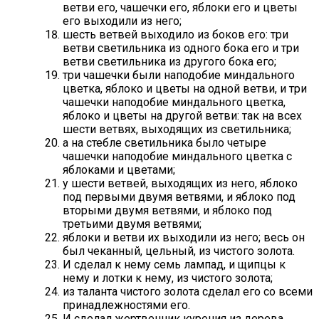
ветви его, чашечки его, яблоки его и цветы
его выходили из него;
шесть ветвей выходило из боков его: три
ветви светильника из одного бока его и три
ветви светильника из другого бока его;
три чашечки были наподобие миндального
цветка, яблоко и цветы на одной ветви, и три
чашечки наподобие миндального цветка,
яблоко и цветы на другой ветви: так на всех
шести ветвях, выходящих из светильника;
а на стебле светильника было четыре
чашечки наподобие миндального цветка с
яблоками и цветами;
у шести ветвей, выходящих из него, яблоко
под первыми двумя ветвями, и яблоко под
вторыми двумя ветвями, и яблоко под
третьими двумя ветвями;
яблоки и ветви их выходили из него; весь он
был чеканный, цельный, из чистого золота.
И сделал к нему семь лампад, и щипцы к
нему и лотки к нему, из чистого золота;
из таланта чистого золота сделал его со всеми
принадлежностями его.
И сделал жертвенник курения из дерева