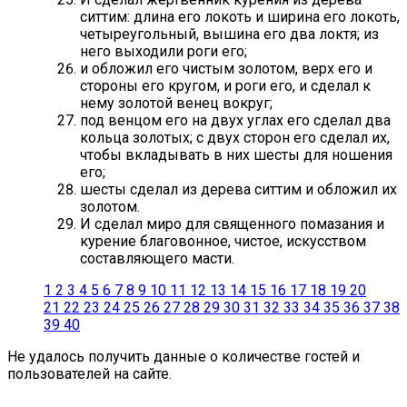
ситтим: длина его локоть и ширина его локоть,
четыреугольный, вышина его два локтя; из
него выходили роги его;
и обложил его чистым золотом, верх его и
стороны его кругом, и роги его, и сделал к
нему золотой венец вокруг;
под венцом его на двух углах его сделал два
кольца золотых; с двух сторон его сделал их,
чтобы вкладывать в них шесты для ношения
его;
шесты сделал из дерева ситтим и обложил их
золотом.
И сделал миро для священного помазания и
курение благовонное, чистое, искусством
составляющего масти.
1
2
3
4
5
6
7
8
9
10
11
12
13
14
15
16
17
18
19
20
21
22
23
24
25
26
27
28
29
30
31
32
33
34
35
36
37
38
39
40
Не удалось получить данные о количестве гостей и
пользователей на сайте.