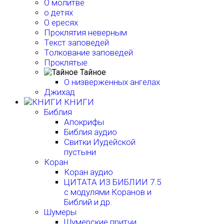
О молитве
о детях
О ересях
Проклятия неверным
Текст заповедей
Толкование заповедей
Проклятые
Тайное
О низверженных ангелах
Джихад
КНИГИ
Библия
Апокрифы
Библия аудио
Свитки Иудейской
пустыни
Коран
Коран аудио
ЦИТАТА ИЗ БИБЛИИ 7.5
с модулями Коранов и
Библий и др.
Шумеры
Шумерские притчи