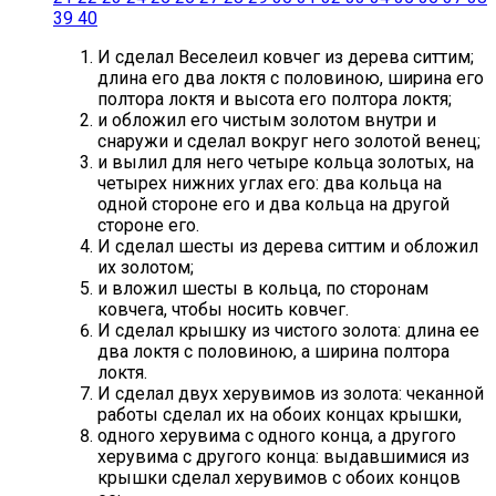
39
40
И сделал Веселеил ковчег из дерева ситтим;
длина его два локтя с половиною, ширина его
полтора локтя и высота его полтора локтя;
и обложил его чистым золотом внутри и
снаружи и сделал вокруг него золотой венец;
и вылил для него четыре кольца золотых, на
четырех нижних углах его: два кольца на
одной стороне его и два кольца на другой
стороне его.
И сделал шесты из дерева ситтим и обложил
их золотом;
и вложил шесты в кольца, по сторонам
ковчега, чтобы носить ковчег.
И сделал крышку из чистого золота: длина ее
два локтя с половиною, а ширина полтора
локтя.
И сделал двух херувимов из золота: чеканной
работы сделал их на обоих концах крышки,
одного херувима с одного конца, а другого
херувима с другого конца: выдавшимися из
крышки сделал херувимов с обоих концов