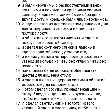
ее;
и были херувимы с распростертыми вверх
крыльями и покрывали крыльями своими
крышку, а лицами своими были обращены
друг к другу; к крышке были лица херувимов.
И сделал стол из дерева ситтим длиною в два
локтя, шириною в локоть и вышиною в
полтора локтя,
и обложил его золотом чистым, и сделал
вокруг него золотой венец;
и сделал вокруг него стенки в ладонь и
сделал золотой венец у стенок его;
и вылил для него четыре кольца золотых и
утвердил кольца на четырех углах, у четырех
ножек его;
при стенках были кольца, чтобы влагать
шесты для ношения стола;
и сделал шесты из дерева ситтим и обложил
их золотом для ношения стола.
Потом сделал сосуды, принадлежавшие к
столу: блюда, кадильницы, кружки и чаши,
чтобы возливать ими, из чистого золота.
И сделал светильник из золота чистого,
чеканный сделал светильник; стебель его,