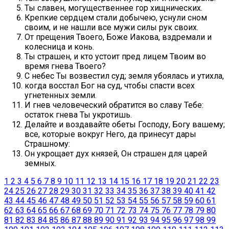
Ты славен, могущественнее гор хищнических.
Крепкие сердцем стали добычею, уснули сном
своим, и не нашли все мужи силы рук своих.
От прещения Твоего, Боже Иакова, вздремали и
колесница и конь.
Ты страшен, и кто устоит пред лицем Твоим во
время гнева Твоего?
С небес Ты возвестил суд; земля убоялась и утихла,
когда восстал Бог на суд, чтобы спасти всех
угнетенных земли.
И гнев человеческий обратится во славу Тебе:
остаток гнева Ты укротишь.
Делайте и воздавайте обеты Господу, Богу вашему;
все, которые вокруг Него, да принесут дары
Страшному:
Он укрощает дух князей, Он страшен для царей
земных.
1
2
3
4
5
6
7
8
9
10
11
12
13
14
15
16
17
18
19
20
21
22
23
24
25
26
27
28
29
30
31
32
33
34
35
36
37
38
39
40
41
42
43
44
45
46
47
48
49
50
51
52
53
54
55
56
57
58
59
60
61
62
63
64
65
66
67
68
69
70
71
72
73
74
75
76
77
78
79
80
81
82
83
84
85
86
87
88
89
90
91
92
93
94
95
96
97
98
99