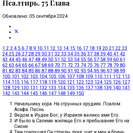
Псалтирь. 75 Глава
Обновлено: 05 сентября 2024
1
2
3
4
5
6
7
8
9
10
11
12
13
14
15
16
17
18
19
20
21
22
23
24
25
26
27
28
29
30
31
32
33
34
35
36
37
38
39
40
41
42
43
44
45
46
47
48
49
50
51
52
53
54
55
56
57
58
59
60
61
62
63
64
65
66
67
68
69
70
71
72
73
74
75
76
77
78
79
80
81
82
83
84
85
86
87
88
89
90
91
92
93
94
95
96
97
98
99
100
101
102
103
104
105
106
107
108
109
110
111
112
113
114
115
116
117
118
119
120
121
122
123
124
125
126
127
128
129
130
131
132
133
134
135
136
137
138
139
140
141
142
143
144
145
146
147
148
149
150
Начальнику хора. На струнных орудиях. Псалом
Асафа. Песнь.
Ведом в Иудее Бог; у Израиля велико имя Его.
И было в Салиме жилище Его и пребывание Его на
Сионе.
Там сокрушил Он стрелы лука, щит и меч и брань.