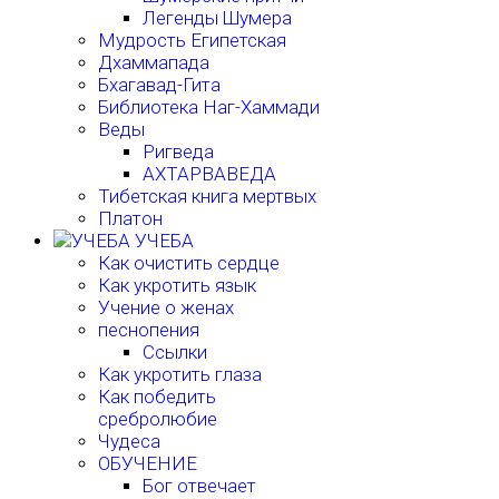
Легенды Шумера
Мудрость Египетская
Дхаммапада
Бхагавад-Гита
Библиотека Наг-Хаммади
Веды
Ригведа
АХТАРВАВЕДА
Тибетская книга мертвых
Платон
УЧЕБА
Как очистить сердце
Как укротить язык
Учение о женах
песнопения
Ссылки
Как укротить глаза
Как победить
сребролюбие
Чудеса
ОБУЧЕНИЕ
Бог отвечает