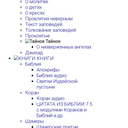
О молитве
о детях
О ересях
Проклятия неверным
Текст заповедей
Толкование заповедей
Проклятые
Тайное
О низверженных ангелах
Джихад
КНИГИ
Библия
Апокрифы
Библия аудио
Свитки Иудейской
пустыни
Коран
Коран аудио
ЦИТАТА ИЗ БИБЛИИ 7.5
с модулями Коранов и
Библий и др.
Шумеры
Шумерские притчи