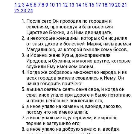
1
2
3
4
5
6
7
8
9
10
11
12
13
14
15
16
17
18
19
20
21
22
23
24
После сего Он проходил по городам и
селениям, проповедуя и благовествуя
Царствие Божие, и с Ним двенадцать,
и некоторые женщины, которых Он исцелил
от злых духов и болезней: Мария, называемая
Магдалиною, из которой вышли семь бесов,
и Иоанна, жена Хузы, домоправителя
Иродова, и Сусанна, и многие другие, которые
служили Ему имением своим.
Когда же собралось множество народа, и из
всех городов жители сходились к Нему, Он
начал говорить притчею:
вышел сеятель сеять семя свое, и когда он
сеял, иное упало при дороге и было потоптано,
и птицы небесные поклевали его;
а иное упало на камень и, взойдя, засохло,
потому что не имело влаги;
а иное упало между тернием, и выросло
терние и заглушило его;
а иное упало на добрую землю и, взойдя,