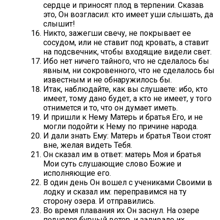
сердце и приносят плод в терпении. Сказав
это, Он возгласил: кто имеет уши слышать, да
слышит!
Никто, зажегши свечу, не покрывает ее
сосудом, или не ставит под кровать, а ставит
на подсвечник, чтобы входящие видели свет.
Ибо нет ничего тайного, что не сделалось бы
явным, ни сокровенного, что не сделалось бы
известным и не обнаружилось бы.
Итак, наблюдайте, как вы слушаете: ибо, кто
имеет, тому дано будет, а кто не имеет, у того
отнимется и то, что он думает иметь.
И пришли к Нему Матерь и братья Его, и не
могли подойти к Нему по причине народа.
И дали знать Ему: Матерь и братья Твои стоят
вне, желая видеть Тебя.
Он сказал им в ответ: матерь Моя и братья
Мои суть слушающие слово Божие и
исполняющие его.
В один день Он вошел с учениками Своими в
лодку и сказал им: переправимся на ту
сторону озера. И отправились.
Во время плавания их Он заснул. На озере
поднялся бурный ветер, и заливало их