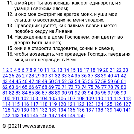
а мой рог Ты возносишь, как рог единорога, и я
умащен свежим елеем;
и око мое смотрит на врагов моих, и уши мои
слышат о восстающих на меня злодеях.
Праведник цветет, как пальма, возвышается
подобно кедру на Ливане.
Насажденные в доме Господнем, они цветут во
дворах Бога нашего;
они и в старости плодовиты, сочны и свежи,
чтобы возвещать, что праведен Господь, твердыня
моя, и нет неправды в Нем.
1
2
3
4
5
6
7
8
9
10
11
12
13
14
15
16
17
18
19
20
21
22
23
24
25
26
27
28
29
30
31
32
33
34
35
36
37
38
39
40
41
42
43
44
45
46
47
48
49
50
51
52
53
54
55
56
57
58
59
60
61
62
63
64
65
66
67
68
69
70
71
72
73
74
75
76
77
78
79
80
81
82
83
84
85
86
87
88
89
90
91
92
93
94
95
96
97
98
99
100
101
102
103
104
105
106
107
108
109
110
111
112
113
114
115
116
117
118
119
120
121
122
123
124
125
126
127
128
129
130
131
132
133
134
135
136
137
138
139
140
141
142
143
144
145
146
147
148
149
150
© {2021} www.sarvas.de.