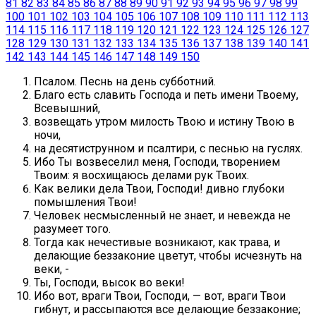
81
82
83
84
85
86
87
88
89
90
91
92
93
94
95
96
97
98
99
100
101
102
103
104
105
106
107
108
109
110
111
112
113
114
115
116
117
118
119
120
121
122
123
124
125
126
127
128
129
130
131
132
133
134
135
136
137
138
139
140
141
142
143
144
145
146
147
148
149
150
Псалом. Песнь на день субботний.
Благо есть славить Господа и петь имени Твоему,
Всевышний,
возвещать утром милость Твою и истину Твою в
ночи,
на десятиструнном и псалтири, с песнью на гуслях.
Ибо Ты возвеселил меня, Господи, творением
Твоим: я восхищаюсь делами рук Твоих.
Как велики дела Твои, Господи! дивно глубоки
помышления Твои!
Человек несмысленный не знает, и невежда не
разумеет того.
Тогда как нечестивые возникают, как трава, и
делающие беззаконие цветут, чтобы исчезнуть на
веки, -
Ты, Господи, высок во веки!
Ибо вот, враги Твои, Господи, — вот, враги Твои
гибнут, и рассыпаются все делающие беззаконие;