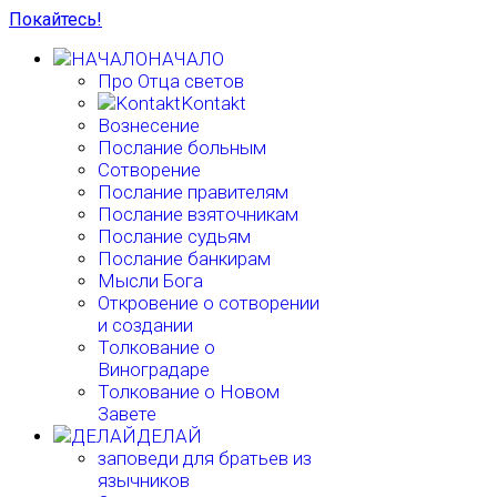
Покайтесь!
НАЧАЛО
Про Отца светов
Kontakt
Вознесение
Послание больным
Сотворение
Послание правителям
Послание взяточникам
Послание судьям
Послание банкирам
Мысли Бога
Откровение о сотворении
и создании
Толкование о
Виноградаре
Толкование о Новом
Завете
ДЕЛАЙ
заповеди для братьев из
язычников