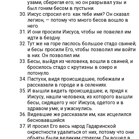
узами, сберегая его; но он разрывал узы и
был гоним бесом в пустыни.
Иисус спросил его: как тебе имя? Он сказал:
легион, — потому что много бесов вошло в
него.
И они просили Иисуса, чтобы не повелел им
идти в бездну.
Тут же на горе паслось большое стадо свиней;
и бесы просили Его, чтобы позволил им войти
в них. Он позволил им.
Бесы, выйдя из человека, вошли в свиней, и
бросилось стадо с крутизны в озеро и
потонуло.
Пастухи, видя происшедшее, побежали и
рассказали в городе и в селениях.
И вышли видеть происшедшее; и, придя к
Иисусу, нашли человека, из которого вышли
бесы, сидящего у ног Иисуса, одетого и в
здравом уме; и ужаснулись.
Видевшие же рассказали им, как исцелился
бесновавшийся.
И просил Его весь народ Гадаринской
окрестности удалиться от них, потому что они
объяты были великим страхом. Он вошел в