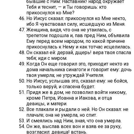
бывшие с Ним: Наставник! народ окружает
Тебя и теснит, — и Ты говоришь: кто
прикоснулся ко Мне?
Но Иисус сказал: прикоснулся ко Мне некто,
ибо Я чувствовал силу, исшедшую из Меня.
Женщина, видя, что она не утаилась, с
трепетом подошла и, пав пред Ним, объявила
Ему перед всем народом, по какой причине
прикоснулась к Нему и как тотчас исцелилась.
Он сказал ей: дерзай, дщерь! вера твоя спасла
тебя; иди с миром.
Когда Он еще говорил это, приходит некто из
дома начальника синагоги и говорит ему: дочь
твоя умерла; не утруждай Учителя.
Но Иисус, услышав это, сказал ему: не бойся,
только веруй, и спасена будет.
Придя же в дом, не позволил войти никому,
кроме Петра, Иоанна и Иакова, и отца
девицы, и матери.
Все плакали и рыдали о ней. Но Он сказал: не
плачьте; она не умерла, но спит.
И смеялись над Ним, зная, что она умерла.
Он же, выслав всех вон и взяв ее за руку,
возгласил: девица! встань.