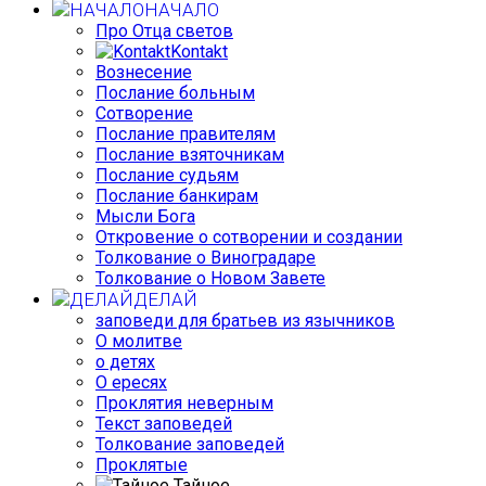
НАЧАЛО
Про Отца светов
Kontakt
Вознесение
Послание больным
Сотворение
Послание правителям
Послание взяточникам
Послание судьям
Послание банкирам
Мысли Бога
Откровение о сотворении и создании
Толкование о Виноградаре
Толкование о Новом Завете
ДЕЛАЙ
заповеди для братьев из язычников
О молитве
о детях
О ересях
Проклятия неверным
Текст заповедей
Толкование заповедей
Проклятые
Тайное