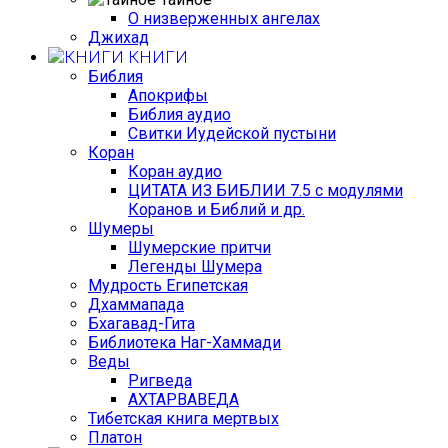
О низверженных ангелах
Джихад
КНИГИ
Библия
Апокрифы
Библия аудио
Свитки Иудейской пустыни
Коран
Коран аудио
ЦИТАТА ИЗ БИБЛИИ 7.5 с модулями
Коранов и Библий и др.
Шумеры
Шумерские притчи
Легенды Шумера
Мудрость Египетская
Дхаммапада
Бхагавад-Гита
Библиотека Наг-Хаммади
Веды
Ригведа
АХТАРВАВЕДА
Тибетская книга мертвых
Платон