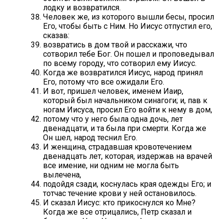
лодку и возвратился.
Человек же, из которого вышли бесы, просил
Его, чтобы быть с Ним. Но Иисус отпустил его,
сказав:
возвратись в дом твой и расскажи, что
сотворил тебе Бог. Он пошел и проповедывал
по всему городу, что сотворил ему Иисус.
Когда же возвратился Иисус, народ принял
Его, потому что все ожидали Его.
И вот, пришел человек, именем Иаир,
который был начальником синагоги; и, пав к
ногам Иисуса, просил Его войти к нему в дом,
потому что у него была одна дочь, лет
двенадцати, и та была при смерти. Когда же
Он шел, народ теснил Его.
И женщина, страдавшая кровотечением
двенадцать лет, которая, издержав на врачей
все имение, ни одним не могла быть
вылечена,
подойдя сзади, коснулась края одежды Его; и
тотчас течение крови у ней остановилось.
И сказал Иисус: кто прикоснулся ко Мне?
Когда же все отрицались, Петр сказал и