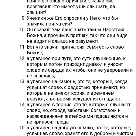
принесло плод сторичный. Сказав сие,
возгласил: кто имеет уши слышать, да
слышит!
Ученики же Его спросили у Него: что бы
значила притча сия?
Он сказал: вам дано знать тайны Царствия
Божия, а прочим в притчах, так что они видя
не видят и слыша не разумеют.
Вот что значит притча сия: семя есть слово
Божие;
а упавшее при пути, это суть слушающие, к
которым потом приходит диавол и уносит
слово из сердца их, чтобы они не уверовали и
не спаслись;
а упавшее на камень, это те, которые, когда
услышат слово, с радостью принимают, но
которые не имеют корня, и временем
веруют, а во время искушения отпадают;
а упавшее в терние, это те, которые слушают
слово, но, отходя, заботами, богатством и
наслаждениями житейскими подавляются и
не приносят плода;
а упавшее на добрую землю, это те, которые,
услышав слово, хранят его в добром и чистом