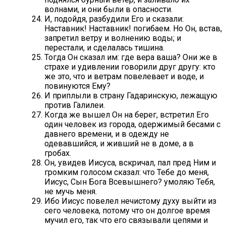
волнами, и они были в опасности.
И, подойдя, разбудили Его и сказали:
Наставник! Наставник! погибаем. Но Он, встав,
запретил ветру и волнению воды; и
перестали, и сделалась тишина.
Тогда Он сказал им: где вера ваша? Они же в
страхе и удивлении говорили друг другу: кто
же это, что и ветрам повелевает и воде, и
повинуются Ему?
И приплыли в страну Гадаринскую, лежащую
против Галилеи.
Когда же вышел Он на берег, встретил Его
один человек из города, одержимый бесами с
давнего времени, и в одежду не
одевавшийся, и живший не в доме, а в
гробах.
Он, увидев Иисуса, вскричал, пал пред Ним и
громким голосом сказал: что Тебе до меня,
Иисус, Сын Бога Всевышнего? умоляю Тебя,
не мучь меня.
Ибо Иисус повелел нечистому духу выйти из
сего человека, потому что он долгое время
мучил его, так что его связывали цепями и