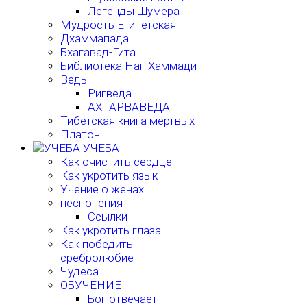
Легенды Шумера
Мудрость Египетская
Дхаммапада
Бхагавад-Гита
Библиотека Наг-Хаммади
Веды
Ригведа
АХТАРВАВЕДА
Тибетская книга мертвых
Платон
УЧЕБА
Как очистить сердце
Как укротить язык
Учение о женах
песнопения
Ссылки
Как укротить глаза
Как победить
сребролюбие
Чудеса
ОБУЧЕНИЕ
Бог отвечает