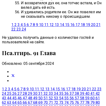
И возвратился дух ее; она тотчас встала, и Он
велел дать ей есть.
И удивились родители ее. Он же повелел им
не сказывать никому о происшедшем.
1
2
3
4
5
6
7
8
9
10
11
12
13
14
15
16
17
18
19
20
21
22
23
24
Не удалось получить данные о количестве гостей и
пользователей на сайте.
Псалтирь. 91 Глава
Обновлено: 05 сентября 2024
1
2
3
4
5
6
7
8
9
10
11
12
13
14
15
16
17
18
19
20
21
22
23
24
25
26
27
28
29
30
31
32
33
34
35
36
37
38
39
40
41
42
43
44
45
46
47
48
49
50
51
52
53
54
55
56
57
58
59
60
61
62
63
64
65
66
67
68
69
70
71
72
73
74
75
76
77
78
79
80