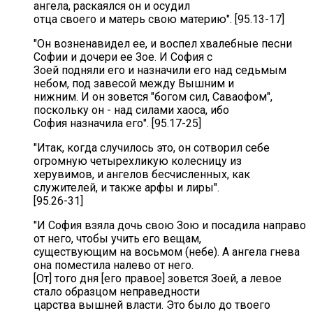
ангела, раскаялся он и осудил
отца своего и матерь свою материю". [95.13-17]
"Он возненавидел ее, и воспел хвалебные песни
Софии и дочери ее Зое. И София с
Зоей подняли его и назначили его над седьмым
небом, под завесой между Вышним и
нижним. И он зовется "богом сил, Саваофом",
поскольку он - над силами хаоса, ибо
София назначила его". [95.17-25]
"Итак, когда случилось это, он сотворил себе
огромную четырехликую колесницу из
херувимов, и ангелов бесчисленных, как
служителей, и также арфы и лиры".
[95.26-31]
"И София взяла дочь свою Зою и посадила направо
от него, чтобы учить его вещам,
существующим на восьмом (небе). А ангела гнева
она поместила налево от него.
[От] того дня [его правое] зовется Зоей, а левое
стало образцом неправедности
царства вышней власти. Это было до твоего