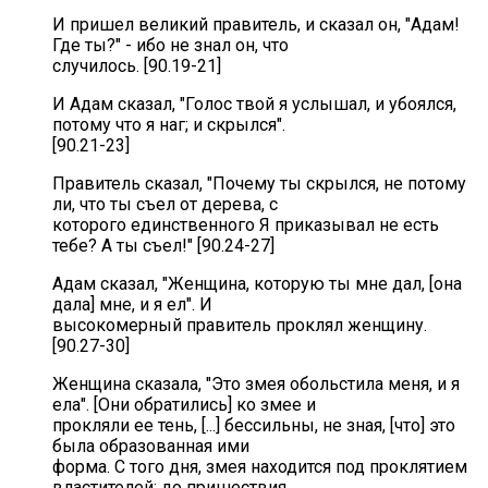
И пришел великий правитель, и сказал он, "Адам!
Где ты?" - ибо не знал он, что
случилось. [90.19-21]
И Адам сказал, "Голос твой я услышал, и убоялся,
потому что я наг; и скрылся".
[90.21-23]
Правитель сказал, "Почему ты скрылся, не потому
ли, что ты съел от дерева, с
которого единственного Я приказывал не есть
тебе? А ты съел!" [90.24-27]
Адам сказал, "Женщина, которую ты мне дал, [она
дала] мне, и я ел". И
высокомерный правитель проклял женщину.
[90.27-30]
Женщина сказала, "Это змея обольстила меня, и я
ела". [Они обратились] ко змее и
прокляли ее тень, [...] бессильны, не зная, [что] это
была образованная ими
форма. С того дня, змея находится под проклятием
властителей; до пришествия