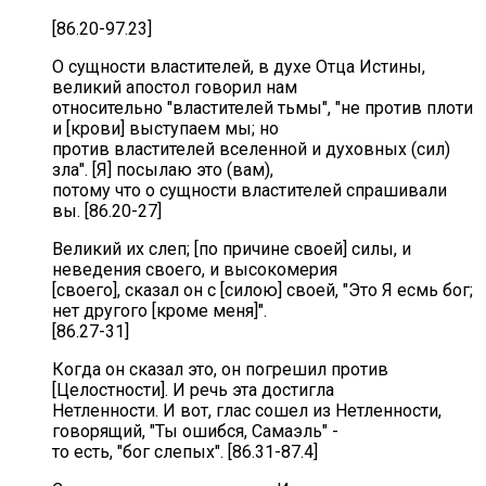
[86.20-97.23]
О сущности властителей, в духе Отца Истины,
великий апостол говорил нам
относительно "властителей тьмы", "не против плоти
и [крови] выступаем мы; но
против властителей вселенной и духовных (сил)
зла". [Я] посылаю это (вам),
потому что о сущности властителей спрашивали
вы. [86.20-27]
Великий их слеп; [по причине своей] силы, и
неведения своего, и высокомерия
[своего], сказал он с [силою] своей, "Это Я есмь бог;
нет другого [кроме меня]".
[86.27-31]
Когда он сказал это, он погрешил против
[Целостности]. И речь эта достигла
Нетленности. И вот, глас сошел из Нетленности,
говорящий, "Ты ошибся, Самаэль" -
то есть, "бог слепых". [86.31-87.4]