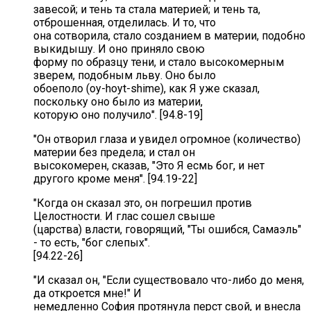
завесой; и тень та стала материей; и тень та,
отброшенная, отделилась. И то, что
она сотворила, стало созданием в материи, подобно
выкидышу. И оно приняло свою
форму по образцу тени, и стало высокомерным
зверем, подобным льву. Оно было
обоеполо (oy-hoyt-shime), как Я уже сказал,
поскольку оно было из материи,
которую оно получило". [94.8-19]
"Он отворил глаза и увидел огромное (количество)
материи без предела; и стал он
высокомерен, сказав, "Это Я есмь бог, и нет
другого кроме меня". [94.19-22]
"Когда он сказал это, он погрешил против
Целостности. И глас сошел свыше
(царства) власти, говорящий, "Ты ошибся, Самаэль"
- то есть, "бог слепых".
[94.22-26]
"И сказал он, "Если существовало что-либо до меня,
да откроется мне!" И
немедленно София протянула перст свой, и внесла