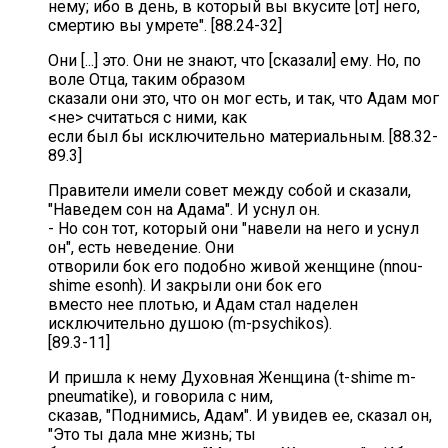
нему; ибо в день, в который вы вкусите [от] него,
смертию вы умрете". [88.24-32]
Они [...] это. Они не знают, что [сказали] ему. Но, по
воле Отца, таким образом
сказали они это, что он мог есть, и так, что Адам мог
<не> считаться с ними, как
если был бы исключительно материальным. [88.32-
89.3]
Правители имели совет между собой и сказали,
"Наведем сон на Адама". И уснул он.
- Но сон тот, который они "навели на него и уснул
он", есть неведение. Они
отворили бок его подобно живой женщине (nnou-
shime esonh). И закрыли они бок его
вместо нее плотью, и Адам стал наделен
исключительно душою (m-psychikos).
[89.3-11]
И пришла к нему Духовная Женщина (t-shime m-
pneumatike), и говорила с ним,
сказав, "Поднимись, Адам". И увидев ее, сказал он,
"Это ты дала мне жизнь; ты