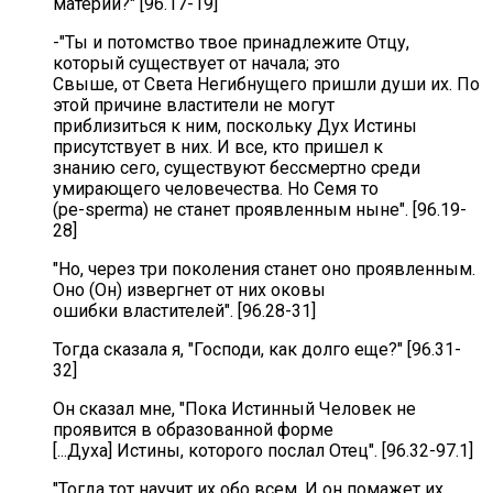
материи?" [96.17-19]
-"Ты и потомство твое принадлежите Отцу,
который существует от начала; это
Свыше, от Света Негибнущего пришли души их. По
этой причине властители не могут
приблизиться к ним, поскольку Дух Истины
присутствует в них. И все, кто пришел к
знанию сего, существуют бессмертно среди
умирающего человечества. Но Семя то
(pe-sperma) не станет проявленным ныне". [96.19-
28]
"Но, через три поколения станет оно проявленным.
Оно (Он) извергнет от них оковы
ошибки властителей". [96.28-31]
Тогда сказала я, "Господи, как долго еще?" [96.31-
32]
Он сказал мне, "Пока Истинный Человек не
проявится в образованной форме
[...Духа] Истины, которого послал Отец". [96.32-97.1]
"Тогда тот научит их обо всем. И он помажет их