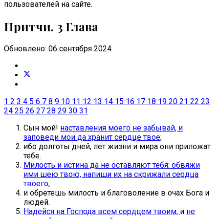
пользователей на сайте.
Притчи. 3 Глава
Обновлено: 06 сентября 2024
1
2
3
4
5
6
7
8
9
10
11
12
13
14
15
16
17
18
19
20
21
22
23
24
25
26
27
28
29
30
31
Сын мой!
наставления моего не забывай, и
заповеди мои да хранит сердце твое
;
ибо долготы дней, лет жизни и мира они приложат
тебе.
Милость и истина да не оставляют тебя: обвяжи
ими шею твою, напиши их на скрижали сердца
твоего
,
и обретешь милость и благоволение в очах Бога и
людей.
Надейся на Господа всем сердцем твоим,
и
не