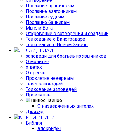
Сотворение
Послание правителям
Послание взяточникам
Послание судьям
Послание банкирам
Мысли Бога
Откровение о сотворении и создании
Толкование о Виноградаре
Толкование о Новом Завете
ДЕЛАЙ
заповеди для братьев из язычников
О молитве
о детях
О ересях
Проклятия неверным
Текст заповедей
Толкование заповедей
Проклятые
Тайное
О низверженных ангелах
Джихад
КНИГИ
Библия
Апокрифы