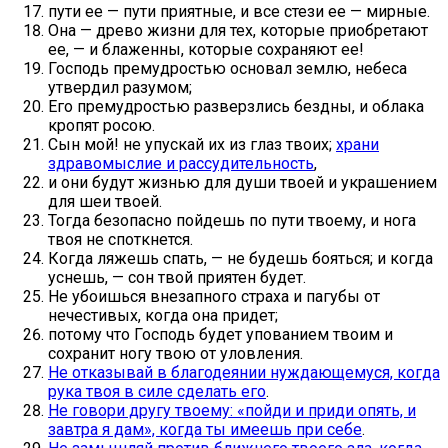
пути ее — пути приятные, и все стези ее — мирные.
Она — древо жизни для тех, которые приобретают
ее, — и блаженны, которые сохраняют ее!
Господь премудростью основал землю, небеса
утвердил разумом;
Его премудростью разверзлись бездны, и облака
кропят росою.
Сын мой! не упускай их из глаз твоих;
храни
здравомыслие и рассудительность
,
и они будут жизнью для души твоей и украшением
для шеи твоей.
Тогда безопасно пойдешь по пути твоему, и нога
твоя не споткнется.
Когда ляжешь спать, — не будешь бояться; и когда
уснешь, — сон твой приятен будет.
Не убоишься внезапного страха и пагубы от
нечестивых, когда она придет;
потому что Господь будет упованием твоим и
сохранит ногу твою от уловления.
Не отказывай в благодеянии нуждающемуся, когда
рука твоя в силе сделать его
.
Не говори другу твоему: «пойди и приди опять, и
завтра я дам», когда ты имеешь при себе
.