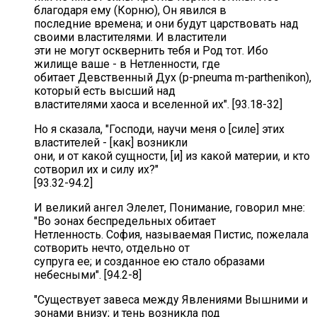
благодаря ему (Корню), Он явился в
последние времена; и они будут царствовать над
своими властителями. И властители
эти не могут осквернить тебя и Род тот. Ибо
жилище ваше - в Нетленности, где
обитает Девственный Дух (p-pneuma m-parthenikon),
который есть высший над
властителями хаоса и вселенной их". [93.18-32]
Но я сказала, "Господи, научи меня о [силе] этих
властителей - [как] возникли
они, и от какой сущности, [и] из какой материи, и кто
сотворил их и силу их?"
[93.32-94.2]
И великий ангел Элелет, Понимание, говорил мне:
"Во эонах беспредельных обитает
Нетленность. София, называемая Пистис, пожелала
сотворить нечто, отдельно от
супруга ее; и созданное ею стало образами
небесными". [94.2-8]
"Существует завеса между Явлениями Вышними и
эонами внизу; и тень возникла под