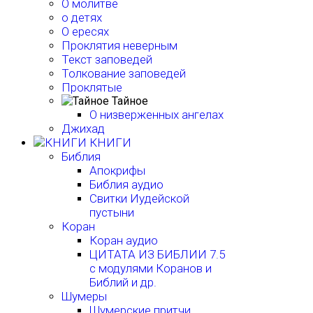
О молитве
о детях
О ересях
Проклятия неверным
Текст заповедей
Толкование заповедей
Проклятые
Тайное
О низверженных ангелах
Джихад
КНИГИ
Библия
Апокрифы
Библия аудио
Свитки Иудейской
пустыни
Коран
Коран аудио
ЦИТАТА ИЗ БИБЛИИ 7.5
с модулями Коранов и
Библий и др.
Шумеры
Шумерские притчи