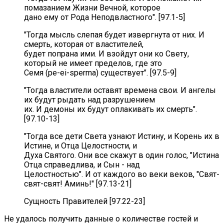
помазанием Жизни Вечной, которое
дано ему от Рода Неподвластного". [97.1-5]
"Тогда мысль слепая будет извергнута от них. И
смерть, которая от властителей,
будет попрана ими. И взойдут они ко Свету,
который не имеет пределов, где это
Семя (pe-ei-sperma) существует". [97.5-9]
"Тогда властители оставят времена свои. И ангелы
их будут рыдать над разрушением
их. И демоны их будут оплакивать их смерть".
[97.10-13]
"Тогда все дети Света узнают Истину, и Корень их в
Истине, и Отца Целостности, и
Духа Святого. Они все скажут в один голос, "Истина
Отца справедлива, и Сын - над
Целостностью". И от каждого во веки веков, "Свят-
свят-свят! Аминь!" [97.13-21]
Сущность Правителей [97.22-23]
Не удалось получить данные о количестве гостей и