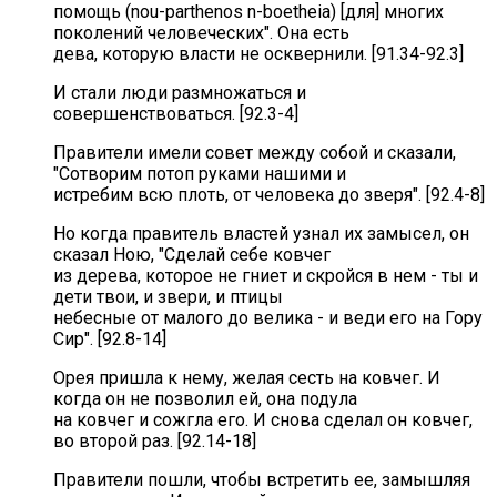
помощь (nou-parthenos n-boetheia) [для] многих
поколений человеческих". Она есть
дева, которую власти не осквернили. [91.34-92.3]
И стали люди размножаться и
совершенствоваться. [92.3-4]
Правители имели совет между собой и сказали,
"Cотворим потоп руками нашими и
истребим всю плоть, от человека до зверя". [92.4-8]
Но когда правитель властей узнал их замысел, он
сказал Ною, "Сделай себе ковчег
из дерева, которое не гниет и скройся в нем - ты и
дети твои, и звери, и птицы
небесные от малого до велика - и веди его на Гору
Сир". [92.8-14]
Орея пришла к нему, желая сесть на ковчег. И
когда он не позволил ей, она подула
на ковчег и сожгла его. И снова сделал он ковчег,
во второй раз. [92.14-18]
Правители пошли, чтобы встретить ее, замышляя