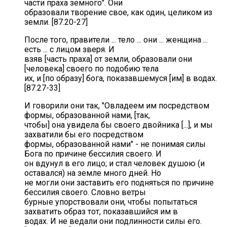
части праха земного". Они
образовали творение свое, как один, целиком из
земли. [87.20-27]
После того, правители ... тело ... они ... женщина ...
есть ... с лицом зверя. И
взяв [часть праха] от земли, образовали они
[человека] своего по подобию тела
их, и [по образу] бога, показавшемуся [им] в водах.
[87.27-33]
И говорили они так, "Овладеем им посредством
формы, образованной нами, [так,
чтобы] она увидела бы своего двойника [...], и мы
захватили бы его посредством
формы, образованной нами" - не понимая силы
Бога по причине бессилия своего. И
он вдунул в его лицо; и стал человек душою (и
оставался) на земле много дней. Но
не могли они заставить его подняться по причине
бессилия своего. Словно ветры
бурные упорствовали они, чтобы попытаться
захватить образ тот, показавшийся им в
водах. И не ведали они подлинности силы его.