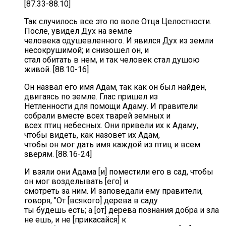
[87.33-88.10]
Так случилось все это по воле Отца Целостности.
После, увидел Дух на земле
человека одушевленного. И явился Дух из земли
несокрушимой; и снизошел он, и
стал обитать в нем, и так человек стал душою
живой. [88.10-16]
Он назвал его имя Адам, так как он был найден,
двигаясь по земле. Глас пришел из
Нетленности для помощи Адаму. И правители
собрали вместе всех тварей земных и
всех птиц небесных. Они привели их к Адаму,
чтобы видеть, как назовет их Адам,
чтобы он мог дать имя каждой из птиц и всем
зверям. [88.16-24]
И взяли они Адама [и] поместили его в сад, чтобы
он мог возделывать [его] и
смотреть за ним. И заповедали ему правители,
говоря, "От [всякого] дерева в саду
ты будешь есть; а [от] дерева познания добра и зла
не ешь, и не [прикасайся] к