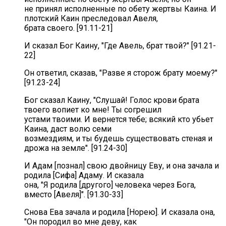
не принял исполненные по обету жертвы Каина. И
плотский Каин преследовал Авеля,
брата своего. [91.11-21]
И сказал Бог Каину, "Где Авель, брат твой?" [91.21-
22]
Он ответил, сказав, "Разве я сторож брату моему?"
[91.23-24]
Бог сказал Каину, "Слушай! Голос крови брата
твоего вопиет ко мне! Ты согрешил
устами твоими. И вернется тебе; всякий кто убьет
Каина, даст волю семи
возмездиям, и ты будешь существовать стеная и
дрожа на земле". [91.24-30]
И Адам [познал] свою двойницу Еву, и она зачала и
родила [Сифа] Адаму. И сказала
она, "Я родила [другого] человека через Бога,
вместо [Авеля]". [91.30-33]
Снова Ева зачала и родила [Норею]. И сказала она,
"Он породил во мне деву, как