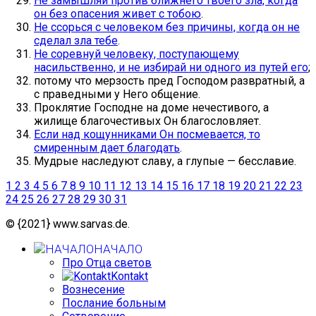
Не замышляй против ближнего твоего зла, когда
он без опасения живет с тобою
.
Не ссорься с человеком без причины, когда он не
сделал зла тебе
.
Не соревнуй человеку, поступающему
насильственно, и не избирай ни одного из путей его
;
потому что мерзость пред Господом развратный, а
с праведными у Него общение.
Проклятие Господне на доме нечестивого, а
жилище благочестивых Он благословляет.
Если над кощунниками Он посмевается, то
смиренным дает благодать
.
Мудрые наследуют славу, а глупые — бесславие.
1
2
3
4
5
6
7
8
9
10
11
12
13
14
15
16
17
18
19
20
21
22
23
24
25
26
27
28
29
30
31
© {2021} www.sarvas.de.
НАЧАЛО
Про Отца светов
Kontakt
Вознесение
Послание больным