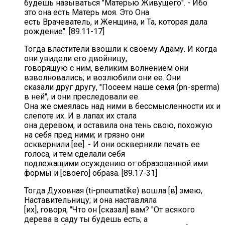
будешь называться "Матерью Живущего". - Ибо
это она есть Матерь моя. Это Она
есть Врачеватель, и Женщина, и Та, которая дала
рождение". [89.11-17]
Тогда властители взошли к своему Адаму. И когда
они увидели его двойницу,
говорящую с ним, великим волнением они
взволновались; и возлюбили они ее. Они
сказали друг другу, "Посеем наше семя (pn-sperma)
в ней", и они преследовали ее.
Она же смеялась над ними в бессмысленности их и
слепоте их. И в лапах их стала
она деревом, и оставила она тень свою, похожую
на себя пред ними; и грязно они
осквернили [ее]. - И они осквернили печать ее
голоса, и тем сделали себя
подлежащими осуждению от образованной ими
формы и [своего] образа. [89.17-31]
Тогда Духовная (ti-pneumatike) вошла [в] змею,
Наставительницу; и она наставляла
[их], говоря, "Что он [сказал] вам? "От всякого
дерева в саду ты будешь есть; а