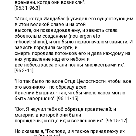
времени, когда они возникли".
[95.31-96.3]
"Итак, когда Иалдабаоф увидел его существующим
в этой великой славе и на этой
высоте, он позавидовал ему, и зависть стала
обоеполым созданием (nou-ergon efo
n-hooyt-shime), и это было первоначалом зависти. И
зависть породила смерть; и
смерть породила потомков его и дала каждому из
них управление над его небом; и
все небеса хаоса стали полны множествами их".
[96.3-11]
"Но так было по воле Отца Целостности, чтобы все
это возникло - по образцу всех
Явлений Вышних - так, чтобы число хаоса могло
быть завершено". [96.11-15]
"Вот, Я научил тебя об образце правителей; и
материи, в которой они были
порождены; и отце их; и вселенной их". [96.15-17]
Но сказала я, "Господи, и я также принадлежу их