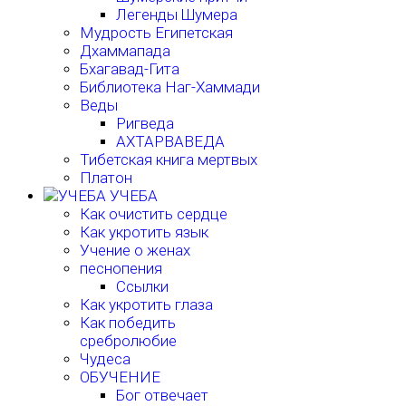
Легенды Шумера
Мудрость Египетская
Дхаммапада
Бхагавад-Гита
Библиотека Наг-Хаммади
Веды
Ригведа
АХТАРВАВЕДА
Тибетская книга мертвых
Платон
УЧЕБА
Как очистить сердце
Как укротить язык
Учение о женах
песнопения
Ссылки
Как укротить глаза
Как победить
сребролюбие
Чудеса
ОБУЧЕНИЕ
Бог отвечает