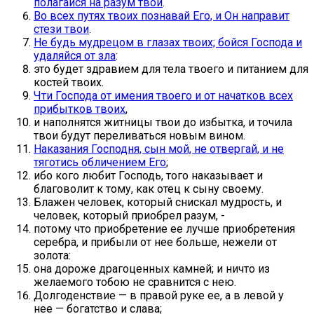
полагайся на разум твой
.
Во всех путях твоих познавай Его, и Он направит
стези твои
.
Не будь мудрецом в глазах твоих; бойся Господа и
удаляйся от зла
:
это будет здравием для тела твоего и питанием для
костей твоих.
Чти Господа от имения твоего и от начатков всех
прибытков твоих
,
и наполнятся житницы твои до избытка, и точила
твои будут переливаться новым вином.
Наказания Господня, сын мой, не отвергай, и не
тяготись обличением Его
;
ибо кого любит Господь, того наказывает и
благоволит к тому, как отец к сыну своему.
Блажен человек, который снискал мудрость, и
человек, который приобрел разум, -
потому что приобретение ее лучше приобретения
серебра, и прибыли от нее больше, нежели от
золота:
она дороже драгоценных камней; и ничто из
желаемого тобою не сравнится с нею.
Долгоденствие — в правой руке ее, а в левой у
нее — богатство и слава;