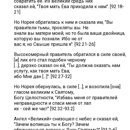
совратить ее. Их великий средь них
сказал ей, "Твоя мать Ева приходила к нам". [92.18-
21]
Но Норея обратилась к ним и сказала им, "Вы
правители тьмы, прокляты вы. Не
знали вы матери моей; но то была ваша двойница,
которую вы познали. Ибо не от
вас я; но Свыше пришла я". [92.21-26]
Высокомерный правитель обратился в силе своей,
[и] лик его стал подобен черному
[...]; дерзко сказал он ей, "Ты должна оказать нам
услугу, как твоя мать Ева;
ибо Мне дан [...]". [92.27-32]
Но Норея обернулась, в силе [...]; и возопила [она]
гласом великим к Святому,
Богу Целостности, "Избавь меня от правителей
неправедности и спаси меня от лап
их - сей же час!" [92.32-93.2]
Ангел <Великий> снизошел с небес и сказал ей,
"Зачем вопиешь ты к Богу? Зачем
обращаешься дерзко к Духу Святому?" [93.2-6]