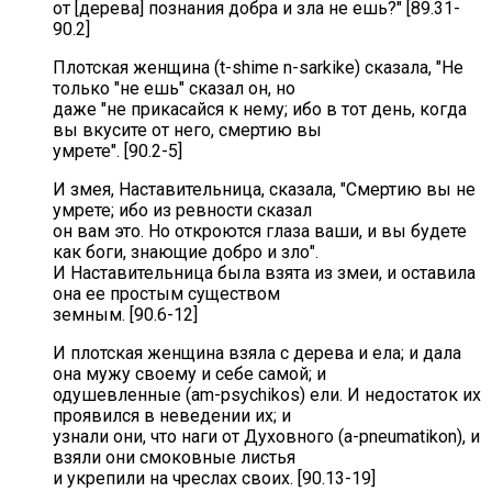
от [дерева] познания добра и зла не ешь?" [89.31-
90.2]
Плотская женщина (t-shime n-sarkike) сказала, "Не
только "не ешь" сказал он, но
даже "не прикасайся к нему; ибо в тот день, когда
вы вкусите от него, смертию вы
умрете". [90.2-5]
И змея, Наставительница, сказала, "Смертию вы не
умрете; ибо из ревности сказал
он вам это. Но откроются глаза ваши, и вы будете
как боги, знающие добро и зло".
И Наставительница была взята из змеи, и оставила
она ее простым существом
земным. [90.6-12]
И плотская женщина взяла с дерева и ела; и дала
она мужу своему и себе самой; и
одушевленные (am-psychikos) ели. И недостаток их
проявился в неведении их; и
узнали они, что наги от Духовного (a-pneumatikon), и
взяли они смоковные листья
и укрепили на чреслах своих. [90.13-19]