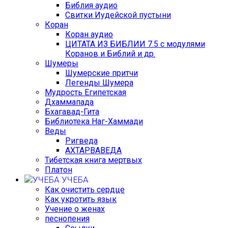
Библия аудио
Свитки Иудейской пустыни
Коран
Коран аудио
ЦИТАТА ИЗ БИБЛИИ 7.5 с модулями
Коранов и Библий и др.
Шумеры
Шумерские притчи
Легенды Шумера
Мудрость Египетская
Дхаммапада
Бхагавад-Гита
Библиотека Наг-Хаммади
Веды
Ригведа
АХТАРВАВЕДА
Тибетская книга мертвых
Платон
УЧЕБА
Как очистить сердце
Как укротить язык
Учение о женах
песнопения