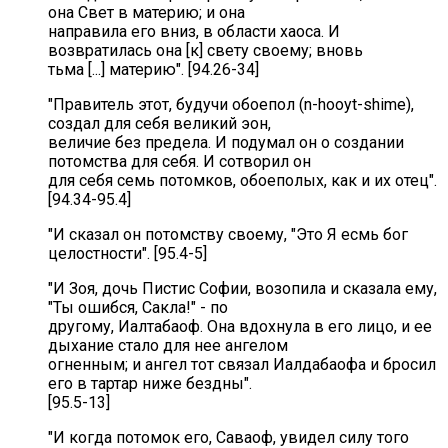
она Свет в материю; и она
направила его вниз, в области хаоса. И
возвратилась она [к] свету своему; вновь
тьма [...] материю". [94.26-34]
"Правитель этот, будучи обоепол (n-hooyt-shime),
создал для себя великий эон,
величие без предела. И подумал он о создании
потомства для себя. И сотворил он
для себя семь потомков, обоеполых, как и их отец".
[94.34-95.4]
"И сказал он потомству своему, "Это Я есмь бог
целостности". [95.4-5]
"И Зоя, дочь Пистис Софии, возопила и сказала ему,
"Ты ошибся, Сакла!" - по
другому, Иалтабаоф. Она вдохнула в его лицо, и ее
дыхание стало для нее ангелом
огненным; и ангел тот связал Иалдабаофа и бросил
его в тартар ниже бездны".
[95.5-13]
"И когда потомок его, Саваоф, увидел силу того