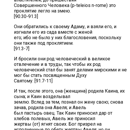
Совершенного Человека (p-teleios n-rome) это
проклятие легло на змею.
[90.30-91.3]
Они обратились к своему Адаму, и взяли его, и
изгнали его из сада вместе с женой
его; ибо не было у них благословения, поскольку
они также под проклятием.
[91.3-7]
И бросили они род человеческий в великое
отвлечение и в труды, так чтобы их род
человеческий стал бы занят делами мирскими и не
мог бы стать посвященным Духу
Святому. [91.7-11]
И так, после этого, она (женщина) родила Каина, их
сына; и Каин возделывал
землю. Вслед за тем, познал он жену свою; снова
зачав, родила она Авеля; и Авель
был пастырь овец. Так Каин приносил дар от
хлебов полевых, Авель же приносил
жертвы (от) ягнят своих. Бог призрел на
исполненные по обету жертвы Авеля; но он