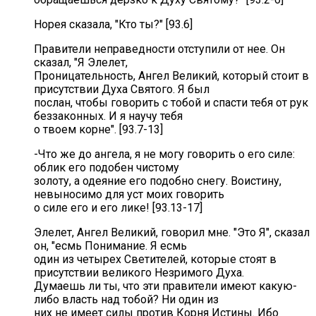
Норея сказала, "Кто ты?" [93.6]
Правители неправедности отступили от нее. Он
сказал, "Я Элелет,
Проницательность, Ангел Великий, который стоит в
присутствии Духа Святого. Я был
послан, чтобы говорить с тобой и спасти тебя от рук
беззаконных. И я научу тебя
о твоем корне". [93.7-13]
-Что же до ангела, я не могу говорить о его силе:
облик его подобен чистому
золоту, а одеяние его подобно снегу. Воистину,
невыносимо для уст моих говорить
о силе его и его лике! [93.13-17]
Элелет, Ангел Великий, говорил мне. "Это Я", сказал
он, "есмь Понимание. Я есмь
один из четырех Светителей, которые стоят в
присутствии великого Незримого Духа.
Думаешь ли ты, что эти правители имеют какую-
либо власть над тобой? Ни один из
них не имеет силы против Корня Истины. Ибо