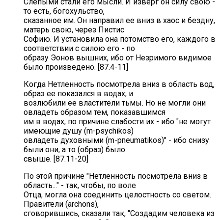
Слепыми стали его мысли. И изверг он силу свою -
то есть, богохульство,
сказанное им. Он направил ее вниз в хаос и бездну,
матерь свою, через Пистис
Софию. И установила она потомство его, каждого в
соответствии с силою его - по
образу Эонов вышних, ибо от Незримого видимое
было произведено. [87.4-11]
Когда Нетленность посмотрела вниз в область вод,
образ ее показался в водах; и
возлюбили ее властители тьмы. Но не могли они
овладеть образом тем, показавшимся
им в водах, по причине слабости их - ибо "не могут
имеющие душу (m-psychikos)
овладеть духовными (m-pneumatikos)" - ибо снизу
были они, а то (образ) было
свыше. [87.11-20]
По этой причине "Нетленность посмотрела вниз в
область..." - так, чтобы, по воле
Отца, могла она соединить целостность со светом.
Правители (archons),
сговорившись, сказали так, "Создадим человека из