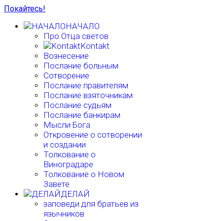
Покайтесь!
НАЧАЛО
Про Отца светов
Kontakt
Вознесение
Послание больным
Сотворение
Послание правителям
Послание взяточникам
Послание судьям
Послание банкирам
Мысли Бога
Откровение о сотворении
и создании
Толкование о
Виноградаре
Толкование о Новом
Завете
ДЕЛАЙ
заповеди для братьев из
язычников