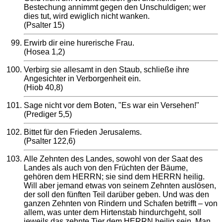
Bestechung annimmt gegen den Unschuldigen; wer
dies tut, wird ewiglich nicht wanken.
(Psalter 15)
Erwirb dir eine hurerische Frau.
(Hosea 1,2)
Verbirg sie allesamt in den Staub, schließe ihre
Angesichter in Verborgenheit ein.
(Hiob 40,8)
Sage nicht vor dem Boten, "Es war ein Versehen!"
(Prediger 5,5)
Bittet für den Frieden Jerusalems.
(Psalter 122,6)
Alle Zehnten des Landes, sowohl von der Saat des
Landes als auch von den Früchten der Bäume,
gehören dem HERRN; sie sind dem HERRN heilig.
Will aber jemand etwas von seinem Zehnten auslösen,
der soll den fünften Teil darüber geben. Und was den
ganzen Zehnten von Rindern und Schafen betrifft – von
allem, was unter dem Hirtenstab hindurchgeht, soll
jeweils das zehnte Tier dem HERRN heilig sein. Man