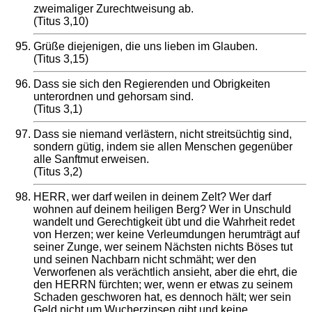
zweimaliger Zurechtweisung ab.
(Titus 3,10)
Grüße diejenigen, die uns lieben im Glauben.
(Titus 3,15)
Dass sie sich den Regierenden und Obrigkeiten
unterordnen und gehorsam sind.
(Titus 3,1)
Dass sie niemand verlästern, nicht streitsüchtig sind,
sondern gütig, indem sie allen Menschen gegenüber
alle Sanftmut erweisen.
(Titus 3,2)
HERR, wer darf weilen in deinem Zelt? Wer darf
wohnen auf deinem heiligen Berg? Wer in Unschuld
wandelt und Gerechtigkeit übt und die Wahrheit redet
von Herzen; wer keine Verleumdungen herumträgt auf
seiner Zunge, wer seinem Nächsten nichts Böses tut
und seinen Nachbarn nicht schmäht; wer den
Verworfenen als verächtlich ansieht, aber die ehrt, die
den HERRN fürchten; wer, wenn er etwas zu seinem
Schaden geschworen hat, es dennoch hält; wer sein
Geld nicht um Wucherzinsen gibt und keine