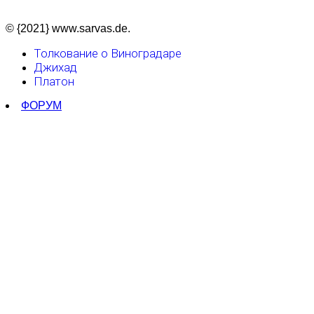
© {2021} www.sarvas.de.
Толкование о Виноградаре
Джихад
Платон
ФОРУМ