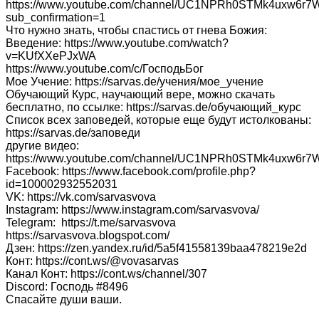
https://www.youtube.com/channel/UC1NPRh0STMk4uxw6r7
sub_confirmation=1
Что нужно знать, чтобы спастись от гнева Божия:
Введение: https://www.youtube.com/watch?
v=KUfXXePJxWA
https://www.youtube.com/c/ГосподьБог
Мое Учение: https://sarvas.de/учения/мое_учение
Обучающий Курс, научающий вере, можно скачать
бесплатно, по ссылке: https://sarvas.de/обучающий_курс
Список всех заповедей, которые еще будут истолкованы:
https://sarvas.de/заповеди
другие видео:
https://www.youtube.com/channel/UC1NPRh0STMk4uxw6r7W
Facebook: https://www.facebook.com/profile.php?
id=100002932552031
VK: https://vk.com/sarvasvova
Instagram: https://www.instagram.com/sarvasvova/
Telegram: https://t.me/sarvasvova
https://sarvasvova.blogspot.com/
Дзен: https://zen.yandex.ru/id/5a5f41558139baa478219e2d
Конт: https://cont.ws/@vovasarvas
Канал Конт: https://cont.ws/channel/307
Discord: Господь #8496
Спасайте души ваши.