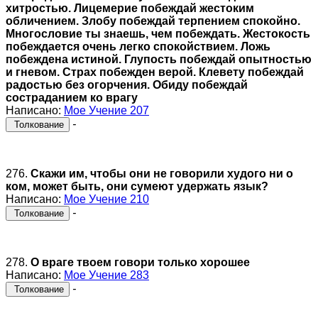
хитростью. Лицемерие побеждай жестоким
обличением. Злобу побеждай терпением спокойно.
Многословие ты знаешь, чем побеждать. Жестокость
побеждается очень легко спокойствием. Ложь
побеждена истиной. Глупость побеждай опытностью
и гневом. Страх побежден верой. Клевету побеждай
радостью без огорчения. Обиду побеждай
состраданием ко врагу
Написано:
Мое Учение 207
-
Толкование
276.
Скажи им, чтобы они не говорили худого ни о
ком, может быть, они сумеют удержать язык?
Написано:
Мое Учение 210
-
Толкование
278.
О враге твоем говори только хорошее
Написано:
Мое Учение 283
-
Толкование