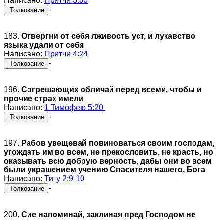
Написано:
Притчи 3:30
-
Толкование
183.
Отвергни от себя лживость уст, и лукавство
языка удали от себя
Написано:
Притчи 4:24
-
Толкование
196.
Согрешающих обличай перед всеми, чтобы и
прочие страх имели
Написано:
1 Тимофею 5:20
-
Толкование
197.
Рабов увещевай повиноваться своим господам,
угождать им во всем, не прекословить, не красть, но
оказывать всю добрую верность, дабы они во всем
были украшением учению Спасителя нашего, Бога
Написано:
Титу 2:9-10
-
Толкование
200.
Сие напоминай, заклиная пред Господом не