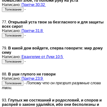
помыслил злое, то положи руку на уста
Написано:
Притчи 30:32
-
Толкование
77.
Открывай уста твои за безгласного и для защиты
всех сирот
Написано:
Притчи 31:8
-
Толкование
79.
В какой дом войдете, сперва говорите: мир дому
сему
Написано:
Евангелие от Луки 10:5
-
Толкование
88.
В уши глупого не говори
Написано:
Притчи 23:9
- Потому что он презрит разумные слова
Толкование
твои.
93.
Глупых же состязаний и родословий, и споров и
распрей о законе удаляйся, ибо они бесполезны и