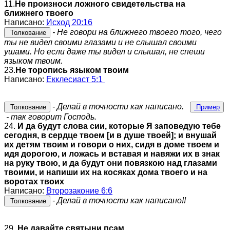
11.
Не произноси ложного свидетельства на
ближнего твоего
Написано:
Исход 20:16
- Не говори на ближнего твоего того, чего
Толкование
ты не видел своими глазами и не слышал своими
ушами. Но если даже ты видел и слышал, не спеши
языком твоим.
23.
Не торопись языком твоим
Написано:
Екклесиаст 5:1
- Делай в точности как написано.
Толкование
Пример
- так говорит Господь.
24.
И да будут слова сии, которые Я заповедую тебе
сегодня, в сердце твоем [и в душе твоей]; и внушай
их детям твоим и говори о них, сидя в доме твоем и
идя дорогою, и ложась и вставая и навяжи их в знак
на руку твою, и да будут они повязкою над глазами
твоими, и напиши их на косяках дома твоего и на
воротах твоих
Написано:
Второзаконие 6:6
- Делай в точности как написано!!
Толкование
29.
Не давайте святыни псам