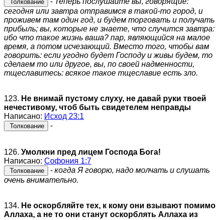
- Теперь послушайте вы, говорящие:
Толкование
сегодня или завтра отправимся в такой-то город, и
проживем там один год, и будем торговать и получать
прибыль; вы, которые не знаете, что случится завтра:
ибо что такое жизнь ваша? пар, являющийся на малое
время, а потом исчезающий. Вместо того, чтобы вам
говорить: если угодно будет Господу и живы будем, то
сделаем то или другое, вы, по своей надменности,
тщеславитесь: всякое такое тщеславие есть зло.
123.
Не внимай пустому слуху, не давай руки твоей
нечестивому, чтоб быть свидетелем неправды
Написано:
Исход 23:1
-
Толкование
126.
Умолкни пред лицем Господа Бога!
Написано:
Софония 1:7
- когда Я говорю, надо молчать и слушать
Толкование
очень внимательно.
134.
Не оскорбляйте тех, к кому они взывают помимо
Аллаха, а не то они станут оскорблять Аллаха из