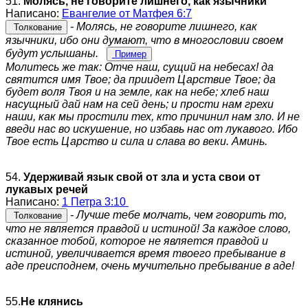
51.
Молясь, не говорите лишнего, как язычники
Написано:
Евангелие от Матфея 6:7
- Молясь, не говорите лишнего, как
Толкование
язычники, ибо они думают, что в многословии своем
будут услышаны.
Пример
Молитесь же так: Отче наш, сущий на небесах! да
святится имя Твое; да приидет Царствие Твое; да
будет воля Твоя и на земле, как на небе; хлеб наш
насущный дай нам на сей день; и прости нам грехи
наши, как мы простили тех, кто причинил нам зло. И не
введи нас во искушение, но избавь нас от лукавого. Ибо
Твое есть Царство и сила и слава во веки. Аминь.
54.
Удерживай язык свой от зла и уста свои от
лукавых речей
Написано:
1 Петра 3:10
- Лучше тебе молчать, чем говорить то,
Толкование
что не является правдой и истиной! За каждое слово,
сказанное тобой, которое не является правдой и
истиной, увеличивается время твоего пребывание в
аде преисподнем, очень мучительно пребывание в аде!
55.
Не клянись