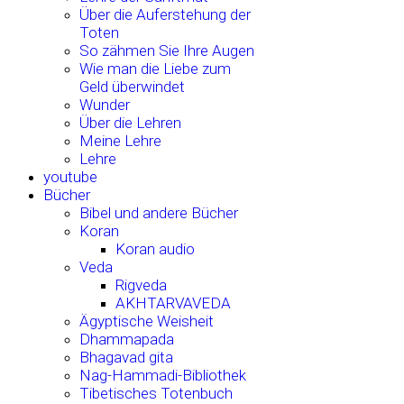
Über die Auferstehung der
Toten
So zähmen Sie Ihre Augen
Wie man die Liebe zum
Geld überwindet
Wunder
Über die Lehren
Meine Lehre
Lehre
youtube
Bücher
Bibel und andere Bücher
Koran
Koran audio
Veda
Rigveda
AKHTARVAVEDA
Ägyptische Weisheit
Dhammapada
Bhagavad gita
Nag-Hammadi-Bibliothek
Tibetisches Totenbuch