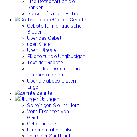
Eine Botschaft an die
Banker
Botschaft an die Richter
Gottes Gebote
Gebote für nichtjüdische
Brüder
Über das Gebet
über Kinder
Über Häresie
Flüche für die Ungläubigen
Text der Gebote
Die Heilsgebote und ihre
Interpretationen
Über die abgestürzten
Engel
Zehntel
Übungen
So reinigen Sie Ihr Herz
Vom Erkennen von
Geistern
Geheimnisse
Unterricht über Füße
Lehre der Sanftmut