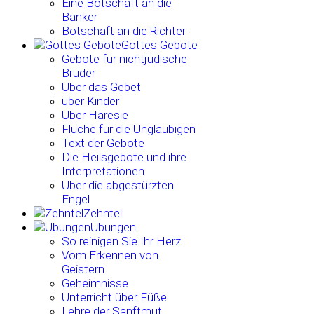
Eine Botschaft an die
Banker
Botschaft an die Richter
Gottes Gebote
Gebote für nichtjüdische
Brüder
Über das Gebet
über Kinder
Über Häresie
Flüche für die Ungläubigen
Text der Gebote
Die Heilsgebote und ihre
Interpretationen
Über die abgestürzten
Engel
Zehntel
Übungen
So reinigen Sie Ihr Herz
Vom Erkennen von
Geistern
Geheimnisse
Unterricht über Füße
Lehre der Sanftmut