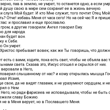
рно, пав в землю, не умрет, то останется одно; а если умр
й душу свою в мире сем сохранит ее в жизнь вечную.
 и слуга Мой будет. И кто Мне служит, того почтит Отец Мой
ь? Отче! избавь Меня от часа сего! Но на сей час Я и прише
глас: и прославил и еще прославлю.
гром; а другие говорили: Ангел говорил Ему.
но для народа.
ан будет вон.
ку к Себе.
ю Он умрет.
о Христос пребывает вовек; как же Ты говоришь, что долж
 есть с вами; ходите, пока есть свет, чтобы не объяла вас т
сынами света. Сказав это, Иисус отошел и скрылся от них.
 веровали в Него,
то поверил слышанному от нас? и кому открылась мышца Го
азал Исаия,
е свое, да не видят глазами, и не уразумеют сердцем, и не 
орил о Нем.
Него; но ради фарисеев не исповедывали, чтобы не быть 
нежели славу Божию.
 не в Меня верует, но в Пославшего Меня.