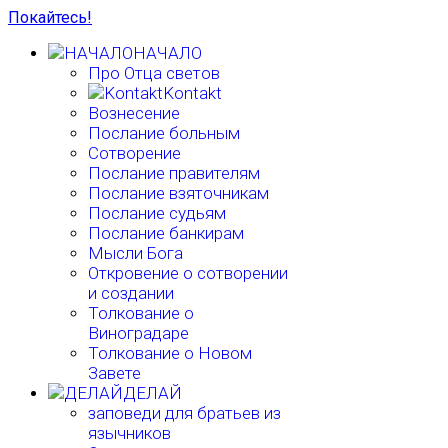
Покайтесь!
НАЧАЛО
Про Отца светов
Kontakt
Вознесение
Послание больным
Сотворение
Послание правителям
Послание взяточникам
Послание судьям
Послание банкирам
Мысли Бога
Откровение о сотворении
и создании
Толкование о
Виноградаре
Толкование о Новом
Завете
ДЕЛАЙ
заповеди для братьев из
язычников