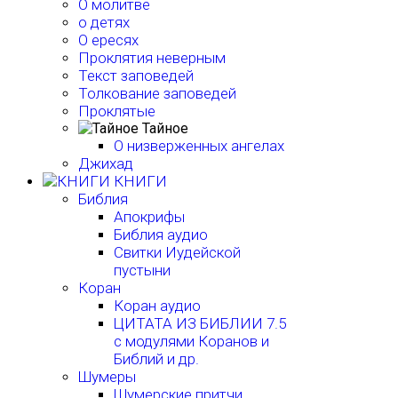
О молитве
о детях
О ересях
Проклятия неверным
Текст заповедей
Толкование заповедей
Проклятые
Тайное
О низверженных ангелах
Джихад
КНИГИ
Библия
Апокрифы
Библия аудио
Свитки Иудейской
пустыни
Коран
Коран аудио
ЦИТАТА ИЗ БИБЛИИ 7.5
с модулями Коранов и
Библий и др.
Шумеры
Шумерские притчи