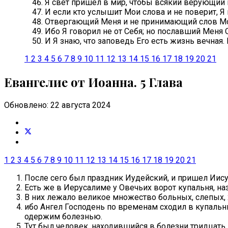
Я свет пришел в мир, чтобы всякий верующий в
И если кто услышит Мои слова и не поверит, Я 
Отвергающий Меня и не принимающий слов Моих
Ибо Я говорил не от Себя; но пославший Меня О
И Я знаю, что заповедь Его есть жизнь вечная. 
1
2
3
4
5
6
7
8
9
10
11
12
13
14
15
16
17
18
19
20
21
Евангелие от Иоанна. 5 Глава
Обновлено: 22 августа 2024
1
2
3
4
5
6
7
8
9
10
11
12
13
14
15
16
17
18
19
20
21
После сего был праздник Иудейский, и пришел Иису
Есть же в Иерусалиме у Овечьих ворот купальня, н
В них лежало великое множество больных, слепых
ибо Ангел Господень по временам сходил в купальн
одержим болезнью.
Тут был человек, находившийся в болезни тридцать 