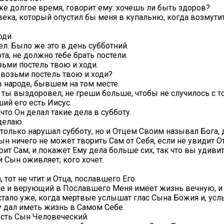
уже долгое время, говорит ему: хочешь ли быть здоров?
овека, который опустил бы меня в купальню, когда возмути
оди.
ел. Было же это в день субботний.
а; не должно тебе брать постели.
зьми постель твою и ходи.
: возьми постель твою и ходи?
в народе, бывшем на том месте.
, ты выздоровел; не греши больше, чтобы не случилось с т
ий его есть Иисус.
 что Он делал такие дела в субботу.
делаю.
е только нарушал субботу, но и Отцем Своим называл Бога,
ын ничего не может творить Сам от Себя, если не увидит От
ит Сам; и покажет Ему дела больше сих, так что вы удивит
 Сын оживляет, кого хочет.
, тот не чтит и Отца, пославшего Его.
 и верующий в Пославшего Меня имеет жизнь вечную, и на
астало уже, когда мертвые услышат глас Сына Божия и, ус
у дал иметь жизнь в Самом Себе.
 есть Сын Человеческий.