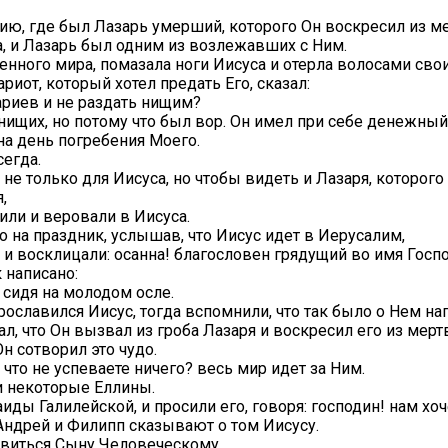
ию, где был Лазарь умерший, которого Он воскресил из м
, и Лазарь был одним из возлежавших с Ним.
енного мира, помазала ноги Иисуса и отерла волосами свои
риот, который хотел предать Его, сказал:
нариев и не раздать нищим?
 нищих, но потому что был вор. Он имел при себе денежный 
 на день погребения Моего.
сегда.
 не только для Иисуса, но чтобы видеть и Лазаря, которог
,
или и веровали в Иисуса.
 на праздник, услышав, что Иисус идет в Иерусалим,
и восклицали: осанна! благословен грядущий во имя Госп
к написано:
, сидя на молодом осле.
рославился Иисус, тогда вспомнили, что так было о Нем нап
, что Он вызвал из гроба Лазаря и воскресил его из мерт
Он сотворил это чудо.
что не успеваете ничего? весь мир идет за Ним.
и некоторые Еллины.
ды Галилейской, и просили его, говоря: господин! нам хоч
Андрей и Филипп сказывают о том Иисусу.
лавиться Сыну Человеческому.