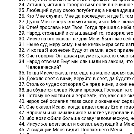
Истинно, истинно говорю вам: если пшеничное зе
Любящий душу свою погубит ее; а ненавидящи
Кто Мне служит, Мне да последует; и где Я, там
Душа Моя теперь возмутилась; и что Мне сказат
Отче! прославь имя Твое. Тогда пришел с неба 
Народ, стоявший и слышавший то, говорил: это 
Иисус на это сказал: не для Меня был глас сей, 
Ныне суд миру сему; ныне князь мира сего изгн
И когда Я вознесен буду от земли, всех привле
Сие говорил Он, давая разуметь, какою смерть
Народ отвечал Ему: мы слышали из закона, чт
Человеческий?
Тогда Иисус сказал им: еще на малое время свет
Доколе свет с вами, веруйте в свет, да будете 
Столько чудес сотворил Он пред ними, и они не
да сбудется слово Исаии пророка: Господи! к
Потому не могли они веровать, что, как еще ск
народ сей ослепил глаза свои и окаменил сердц
Сие сказал Исаия, когда видел славу Его и гов
Впрочем и из начальников многие уверовали в 
ибо возлюбили больше славу человеческую, 
Иисус же возгласил и сказал: верующий в Меня
И видящий Меня видит Пославшего Меня.