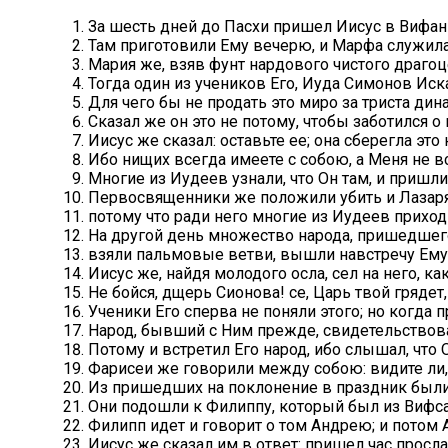
За шесть дней до Пасхи пришел Иисус в Вифан
Там приготовили Ему вечерю, и Марфа служила
Мария же, взяв фунт нардового чистого драгоц
Тогда один из учеников Его, Иуда Симонов Иска
Для чего бы не продать это миро за триста ди
Сказал же он это не потому, чтобы заботился о
Иисус же сказал: оставьте ее; она сберегла это
Ибо нищих всегда имеете с собою, а Меня не в
Многие из Иудеев узнали, что Он там, и пришли
Первосвященники же положили убить и Лазаря
потому что ради него многие из Иудеев приход
На другой день множество народа, пришедшего
взяли пальмовые ветви, вышли навстречу Ему 
Иисус же, найдя молодого осла, сел на него, ка
Не бойся, дщерь Сионова! се, Царь твой грядет
Ученики Его сперва не поняли этого; но когда п
Народ, бывший с Ним прежде, свидетельствовал
Потому и встретил Его народ, ибо слышал, что 
Фарисеи же говорили между собою: видите ли, 
Из пришедших на поклонение в праздник был
Они подошли к Филиппу, который был из Вифсаи
Филипп идет и говорит о том Андрею; и потом 
Иисус же сказал им в ответ: пришел час прос