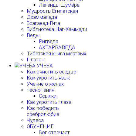
Легенды Шумера
Мудрость Египетская
Дхаммапада
Бхагавад-Гита
Библиотека Наг-Хаммади
Веды
Ригведа
АХТАРВАВЕДА
Тибетская книга мертвых
Платон
УЧЕБА
Как очистить сердце
Как укротить язык
Учение о женах
песнопения
Ссылки
Как укротить глаза
Как победить
сребролюбие
Чудеса
ОБУЧЕНИЕ
Бог отвечает