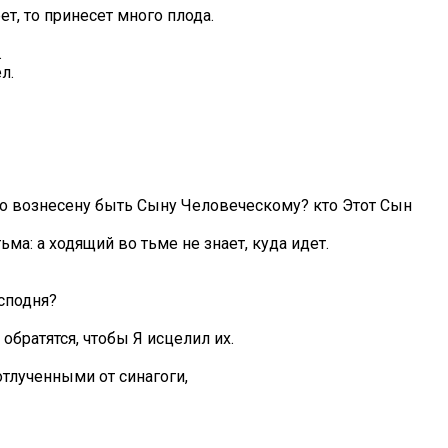
ет, то принесет много плода.
.
л.
но вознесену быть Сыну Человеческому? кто Этот Сын
ьма: а ходящий во тьме не знает, куда идет.
сподня?
обратятся, чтобы Я исцелил их.
отлученными от синагоги,