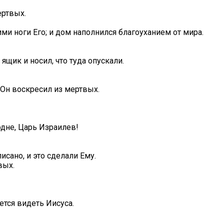
ертвых.
ми ноги Его; и дом наполнился благоуханием от мира.
ящик и носил, что туда опускали.
о Он воскресил из мертвых.
одне, Царь Израилев!
исано, и это сделали Ему.
вых.
ется видеть Иисуса.