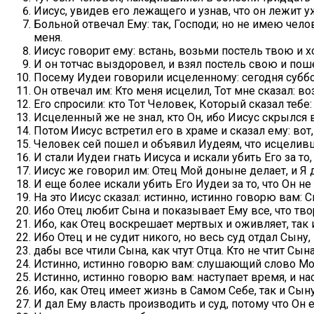
Иисус, увидев его лежащего и узнав, что он лежит 
Больной отвечал Ему: так, Господи; но не имею чел
меня.
Иисус говорит ему: встань, возьми постель твою и х
И он тотчас выздоровел, и взял постель свою и пош
Посему Иудеи говорили исцеленному: сегодня суббот
Он отвечал им: Кто меня исцелил, Тот мне сказал: во
Его спросили: кто Тот Человек, Который сказал тебе
Исцеленный же не знал, кто Он, ибо Иисус скрылся 
Потом Иисус встретил его в храме и сказал ему: вот
Человек сей пошел и объявил Иудеям, что исцеливш
И стали Иудеи гнать Иисуса и искали убить Его за то,
Иисус же говорил им: Отец Мой доныне делает, и Я 
И еще более искали убить Его Иудеи за то, что Он н
На это Иисус сказал: истинно, истинно говорю вам: С
Ибо Отец любит Сына и показывает Ему все, что твор
Ибо, как Отец воскрешает мертвых и оживляет, так и
Ибо Отец и не судит никого, но весь суд отдал Сыну,
дабы все чтили Сына, как чтут Отца. Кто не чтит Сына
Истинно, истинно говорю вам: слушающий слово Мое
Истинно, истинно говорю вам: наступает время, и н
Ибо, как Отец имеет жизнь в Самом Себе, так и Сын
И дал Ему власть производить и суд, потому что Он