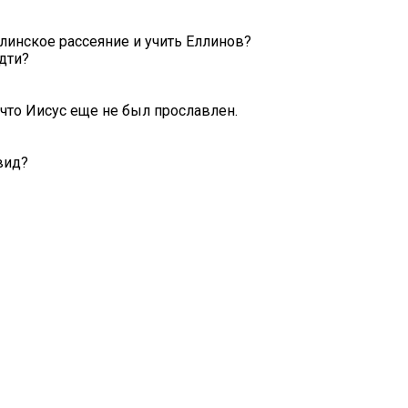
ллинское рассеяние и учить Еллинов?
идти?
 что Иисус еще не был прославлен.
вид?