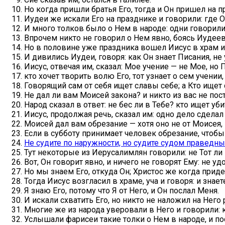
Но когда пришли братья Его, тогда и Он пришел на пр
Иудеи же искали Его на празднике и говорили: где 
И много толков было о Нем в народе: одни говорили, 
Впрочем никто не говорил о Нем явно, боясь Иудеев
Но в половине уже праздника вошел Иисус в храм и
И дивились Иудеи, говоря: как Он знает Писания, н
Иисус, отвечая им, сказал: Мое учение — не Мое, но
кто хочет творить волю Его, тот узнает о сем учении,
Говорящий сам от себя ищет славы себе; а Кто ищет
Не дал ли вам Моисей закона? и никто из вас не пост
Народ сказал в ответ: не бес ли в Тебе? кто ищет уби
Иисус, продолжая речь, сказал им: одно дело сделал 
Моисей дал вам обрезание — хотя оно не от Моисея, 
Если в субботу принимает человек обрезание, чтобы 
Не судите по наружности, но судите судом праведн
Тут некоторые из Иерусалимлян говорили: не Тот ли 
Вот, Он говорит явно, и ничего не говорят Ему: не у
Но мы знаем Его, откуда Он; Христос же когда придет
Тогда Иисус возгласил в храме, уча и говоря: и знае
Я знаю Его, потому что Я от Него, и Он послал Меня.
И искали схватить Его, но никто не наложил на Него 
Многие же из народа уверовали в Него и говорили:
Услышали фарисеи такие толки о Нем в народе, и п