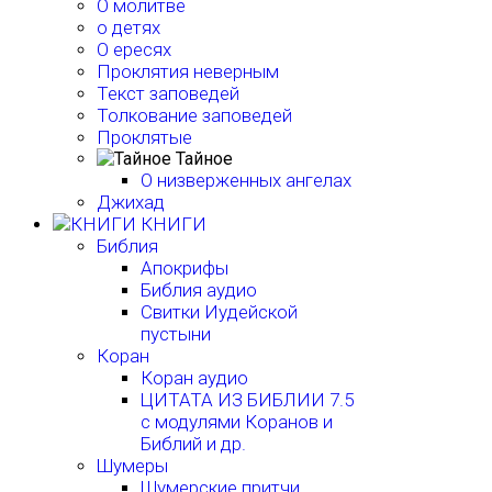
О молитве
о детях
О ересях
Проклятия неверным
Текст заповедей
Толкование заповедей
Проклятые
Тайное
О низверженных ангелах
Джихад
КНИГИ
Библия
Апокрифы
Библия аудио
Свитки Иудейской
пустыни
Коран
Коран аудио
ЦИТАТА ИЗ БИБЛИИ 7.5
с модулями Коранов и
Библий и др.
Шумеры
Шумерские притчи