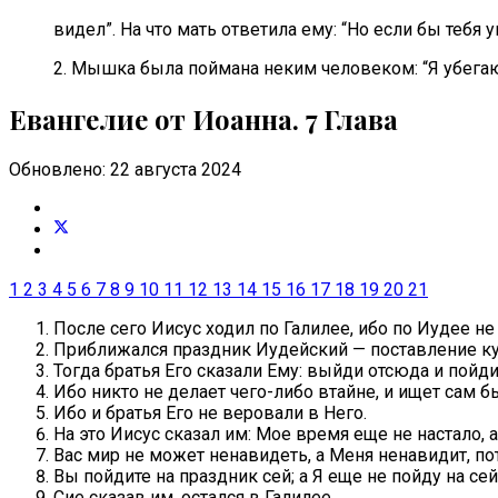
видел”. На что мать ответила ему: “Но если бы тебя у
2. Мышка была поймана неким человеком: “Я убегаю о
Евангелие от Иоанна. 7 Глава
Обновлено: 22 августа 2024
1
2
3
4
5
6
7
8
9
10
11
12
13
14
15
16
17
18
19
20
21
После сего Иисус ходил по Галилее, ибо по Иудее не 
Приближался праздник Иудейский — поставление к
Тогда братья Его сказали Ему: выйди отсюда и пойд
Ибо никто не делает чего-либо втайне, и ищет сам б
Ибо и братья Его не веровали в Него.
На это Иисус сказал им: Мое время еще не настало, а
Вас мир не может ненавидеть, а Меня ненавидит, пот
Вы пойдите на праздник сей; а Я еще не пойду на се
Сие сказав им, остался в Галилее.