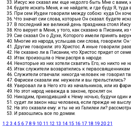
Иисус же сказал им: еще недолго быть Мне с вами,
будете искать Меня, и не найдете; и где буду Я, туда
При сем Иудеи говорили между собою: куда Он хочет
Что значат сии слова, которые Он сказал: будете иск
В последний же великий день праздника стоял Иисус 
Кто верует в Меня, у того, как сказано в Писании, и
Сие сказал Он о Духе, Которого имели принять веру
Многие из народа, услышав сии слова, говорили: Он 
Другие говорили: это Христос. А иные говорили: раз
Не сказано ли в Писании, что Христос придет от сем
Итак произошла о Нем распря в народе.
Некоторые из них хотели схватить Его; но никто не н
Итак служители возвратились к первосвященникам и 
Служители отвечали: никогда человек не говорил так
Фарисеи сказали им: неужели и вы прельстились?
Уверовал ли в Него кто из начальников, или из фар
Но этот народ невежда в законе, проклят он.
Никодим, приходивший к Нему ночью, будучи один из
судит ли закон наш человека, если прежде не выслу
На это сказали ему: и ты не из Галилеи ли? рассмотр
И разошлись все по домам.
1
2
3
4
5
6
7
8
9
10
11
12
13
14
15
16
17
18
19
20
21