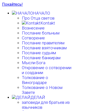
Покайтесь!
НАЧАЛО
Про Отца светов
Kontakt
Вознесение
Послание больным
Сотворение
Послание правителям
Послание взяточникам
Послание судьям
Послание банкирам
Мысли Бога
Откровение о сотворении
и создании
Толкование о
Виноградаре
Толкование о Новом
Завете
ДЕЛАЙ
заповеди для братьев из
язычников