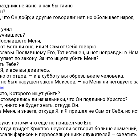
аздник не явно, а как бы тайно.
Он?
что Он добр; а другие говорили: нет, но обольщает народ.
.
 учил.
е учившись?
 Пославшего Меня;
 от Бога ли оно, или Я Сам от Себя говорю.
 славы Пославшему Его, Тот истинен, и нет неправды в Нем
упает по закону. За что ищете убить Меня?
ть Тебя?
Я, и все вы дивитесь.
но от отцов, — и в субботу вы обрезываете человека.
не был нарушен закон Моисеев, — на Меня ли негодуете за 
ым
.
это, Которого ищут убить?
достоверились ли начальники, что Он подлинно Христос?
, никто не будет знать, откуда Он.
те Меня, и знаете, откуда Я; и Я пришел не Сам от Себя, но
руки, потому что еще не пришел час Его.
 когда придет Христос, неужели сотворит больше знамений
ослали фарисеи и первосвященники служителей — схватить 