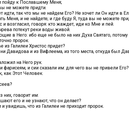
 и пойду к Пославшему Меня;
 вы не можете придти.
 идти, так что мы не найдем Его? Не хочет ли Он идти в Е
ать Меня, и не найдете; и где буду Я, туда вы не можете пр
и возгласил, говоря: кто жаждет, иди ко Мне и пей.
з чрева потекут реки воды живой.
ющие в Него: ибо еще не было на них Духа Святаго, потому
точно пророк.
ве из Галилеи Христос придет?
ени Давидова и из Вифлеема, из того места, откуда был Да
аложил на Него рук.
фарисеям, и сии сказали им: для чего вы не привели Его?
, как Этот Человек.
исеев?
 них, говорит им:
шают его и не узнают, что он делает?
и и увидишь, что из Галилеи не приходит пророк.