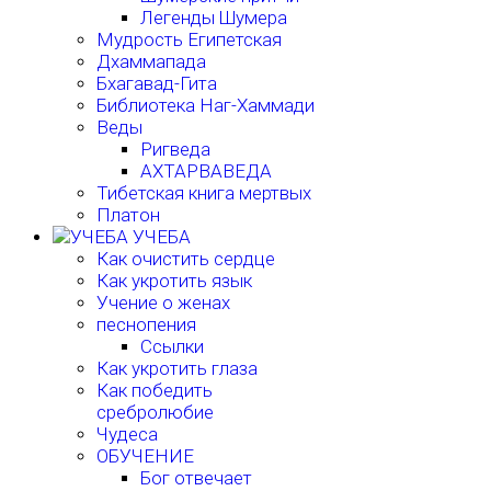
Легенды Шумера
Мудрость Египетская
Дхаммапада
Бхагавад-Гита
Библиотека Наг-Хаммади
Веды
Ригведа
АХТАРВАВЕДА
Тибетская книга мертвых
Платон
УЧЕБА
Как очистить сердце
Как укротить язык
Учение о женах
песнопения
Ссылки
Как укротить глаза
Как победить
сребролюбие
Чудеса
ОБУЧЕНИЕ
Бог отвечает