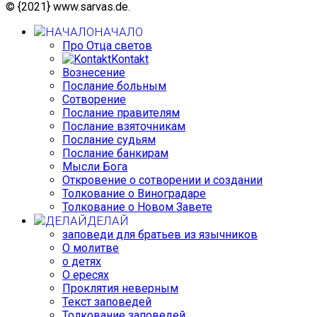
© {2021} www.sarvas.de.
НАЧАЛО
Про Отца светов
Kontakt
Вознесение
Послание больным
Сотворение
Послание правителям
Послание взяточникам
Послание судьям
Послание банкирам
Мысли Бога
Откровение о сотворении и создании
Толкование о Виноградаре
Толкование о Новом Завете
ДЕЛАЙ
заповеди для братьев из язычников
О молитве
о детях
О ересях
Проклятия неверным
Текст заповедей
Толкование заповедей