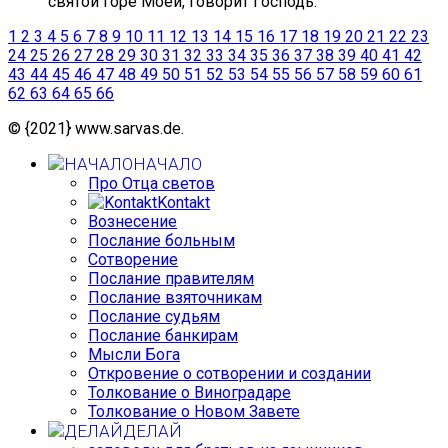
святой горе Моей, говорит Господь.
1
2
3
4
5
6
7
8
9
10
11
12
13
14
15
16
17
18
19
20
21
22
23
24
25
26
27
28
29
30
31
32
33
34
35
36
37
38
39
40
41
42
43
44
45
46
47
48
49
50
51
52
53
54
55
56
57
58
59
60
61
62
63
64
65
66
© {2021} www.sarvas.de.
НАЧАЛО
Про Отца светов
Kontakt
Вознесение
Послание больным
Сотворение
Послание правителям
Послание взяточникам
Послание судьям
Послание банкирам
Мысли Бога
Откровение о сотворении и создании
Толкование о Виноградаре
Толкование о Новом Завете
ДЕЛАЙ