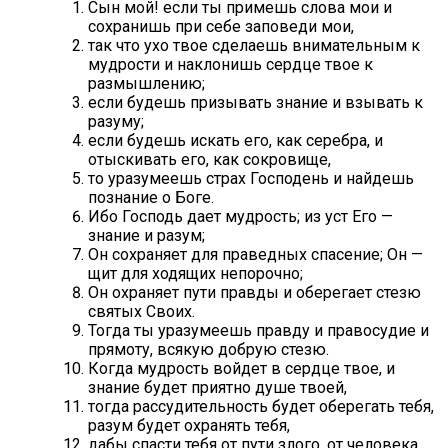
Сын мой! если ты примешь слова мои и
сохранишь при себе заповеди мои,
так что ухо твое сделаешь внимательным к
мудрости и наклонишь сердце твое к
размышлению;
если будешь призывать знание и взывать к
разуму;
если будешь искать его, как серебра, и
отыскивать его, как сокровище,
то уразумеешь страх Господень и найдешь
познание о Боге.
Ибо Господь дает мудрость; из уст Его —
знание и разум;
Он сохраняет для праведных спасение; Он —
щит для ходящих непорочно;
Он охраняет пути правды и оберегает стезю
святых Своих.
Тогда ты уразумеешь правду и правосудие и
прямоту, всякую добрую стезю.
Когда мудрость войдет в сердце твое, и
знание будет приятно душе твоей,
тогда рассудительность будет оберегать тебя,
разум будет охранять тебя,
дабы спасти тебя от пути злого, от человека,