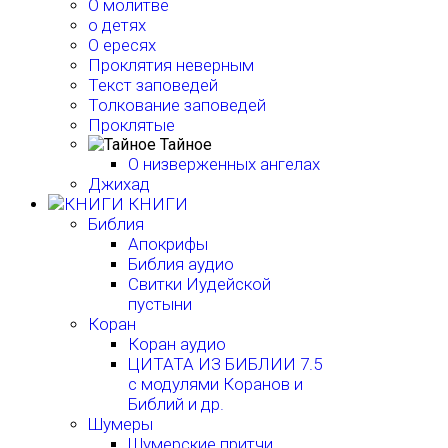
О молитве
о детях
О ересях
Проклятия неверным
Текст заповедей
Толкование заповедей
Проклятые
Тайное
О низверженных ангелах
Джихад
КНИГИ
Библия
Апокрифы
Библия аудио
Свитки Иудейской
пустыни
Коран
Коран аудио
ЦИТАТА ИЗ БИБЛИИ 7.5
с модулями Коранов и
Библий и др.
Шумеры
Шумерские притчи