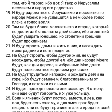
том, что Я творю: ибо вот, Я творю Иерусалим
веселием и народ его радостью.
И буду радоваться о Иерусалиме и веселиться о
народе Моем; и не услышится в нем более голос
плача и голос вопля.
Там не будет более малолетнего и старца, который
не достигал бы полноты дней своих; ибо столетний
будет умирать юношею, но столетний грешник
будет проклинаем.
И буду строить домы и жить в них, и насаждать
виноградники и есть плоды их.
Не будут строить, чтобы другой жил, не будут
насаждать, чтобы другой ел; ибо дни народа Моего
будут, как дни дерева, и избранные Мои долго
будут пользоваться изделием рук своих.
Не будут трудиться напрасно и рождать детей на
горе; ибо будут семенем, благословенным от
Господа, и потомки их с ними.
И будет, прежде нежели они воззовут, Я отвечу;
они еще будут говорить, и Я уже услышу.
Волк и ягненок будут пастись вместе, и лев, как
вол, будет есть солому, а для змея прах будет
пищею: они не будут причинять зла и вреда на всей