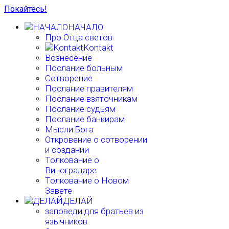
Покайтесь!
НАЧАЛО
Про Отца светов
Kontakt
Вознесение
Послание больным
Сотворение
Послание правителям
Послание взяточникам
Послание судьям
Послание банкирам
Мысли Бога
Откровение о сотворении
и создании
Толкование о
Виноградаре
Толкование о Новом
Завете
ДЕЛАЙ
заповеди для братьев из
язычников