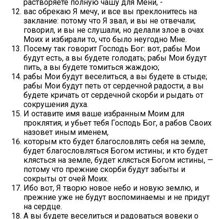
растворяете полную чашу для Мени, -
вас обрекаю Я мечу, и все вы преклонитесь на
заклание: потому что Я звал, и вы не отвечали;
говорил, и вы не слушали, но делали злое в очах
Моих и избирали то, что было неугодно Мне.
Посему так говорит Господь Бог: вот, рабы Мои
будут есть, а вы будете голодать; рабы Мои будут
пить, а вы будете томиться жаждою;
рабы Мои будут веселиться, а вы будете в стыде;
рабы Мои будут петь от сердечной радости, а вы
будете кричать от сердечной скорби и рыдать от
сокрушения духа.
И оставите имя ваше избранным Моим для
проклятия; и убьет тебя Господь Бог, а рабов Своих
назовет иным именем,
которым кто будет благословлять себя на земле,
будет благословляться Богом истины; и кто будет
клясться на земле, будет клясться Богом истины, —
потому что прежние скорби будут забыты и
сокрыты от очей Моих.
Ибо вот, Я творю новое небо и новую землю, и
прежние уже не будут воспоминаемы и не придут
на сердце.
А вы будете веселиться и радоваться вовеки о