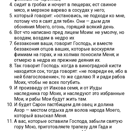
сидит в гробах и ночует в пещерах; ест свиное
мясо, и мерзкое варево в сосудах у него;
который говорит: «остановись, не подходи ко мне,
потому что я свят для тебя». Они — дым для
обоняния Моего, огонь, горящий всякий день.
Вот что написано пред лицем Моим: не умолчу, но
воздам, воздам в недро их
беззакония ваши, говорит Господь, и вместе
беззакония отцов ваших, которые воскуряли
фимиам на горах, и на холмах поносили Меня; и
отмерю в недра их прежние деяния их.
Так говорит Господь: когда в виноградной кисти
находится сок, тогда говорят: «не повреди ее, ибо в
ней благословение»; то же сделаю Я и ради рабов
Моих, чтобы не всех погубить.
И произведу от Иакова семя, и от Иуды
наследника гор Моих, и наследуют это избранные
Мои, и рабы Мои будут жить там.
И будет Сарон пастбищем для овец и долина
Ахор — местом отдыха для волов народа Моего,
который взыскал Меня.
А вас, которые оставили Господа, забыли святую
гору Мою, приготовляете трапезу для Гада и