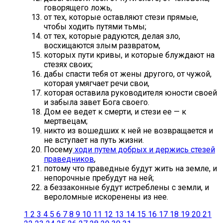
говорящего ложь,
от тех, которые оставляют стези прямые,
чтобы ходить путями тьмы;
от тех, которые радуются, делая зло,
восхищаются злым развратом,
которых пути кривы, и которые блуждают на
стезях своих;
дабы спасти тебя от жены другого, от чужой,
которая умягчает речи свои,
которая оставила руководителя юности своей
и забыла завет Бога своего.
Дом ее ведет к смерти, и стези ее — к
мертвецам;
никто из вошедших к ней не возвращается и
не вступает на путь жизни.
Посему
ходи путем добрых и держись стезей
праведников
,
потому что праведные будут жить на земле, и
непорочные пребудут на ней;
а беззаконные будут истреблены с земли, и
вероломные искоренены из нее.
1
2
3
4
5
6
7
8
9
10
11
12
13
14
15
16
17
18
19
20
21