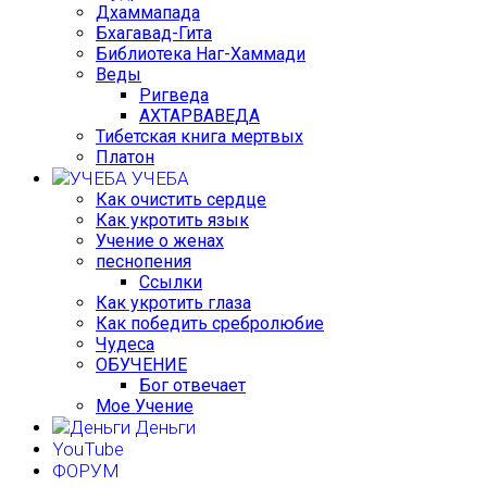
Дхаммапада
Бхагавад-Гита
Библиотека Наг-Хаммади
Веды
Ригведа
АХТАРВАВЕДА
Тибетская книга мертвых
Платон
УЧЕБА
Как очистить сердце
Как укротить язык
Учение о женах
песнопения
Ссылки
Как укротить глаза
Как победить сребролюбие
Чудеса
ОБУЧЕНИЕ
Бог отвечает
Мое Учение
Деньги
YouTube
ФОРУМ