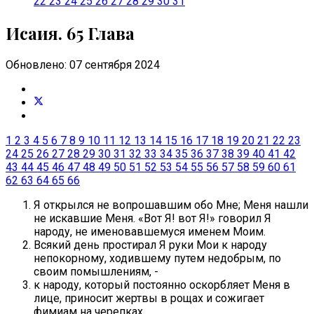
22
23
24
25
26
27
28
29
30
31
Исаия. 65 Глава
Обновлено: 07 сентября 2024
1
2
3
4
5
6
7
8
9
10
11
12
13
14
15
16
17
18
19
20
21
22
23
24
25
26
27
28
29
30
31
32
33
34
35
36
37
38
39
40
41
42
43
44
45
46
47
48
49
50
51
52
53
54
55
56
57
58
59
60
61
62
63
64
65
66
Я открылся не вопрошавшим обо Мне; Меня нашли
не искавшие Меня. «Вот Я! вот Я!» говорил Я
народу, не именовавшемуся именем Моим.
Всякий день простирал Я руки Мои к народу
непокорному, ходившему путем недобрым, по
своим помышлениям, -
к народу, который постоянно оскорбляет Меня в
лице, приносит жертвы в рощах и сожигает
фимиам на черепках,