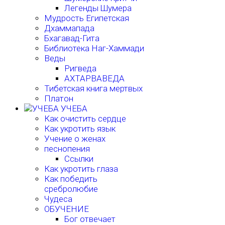
Легенды Шумера
Мудрость Египетская
Дхаммапада
Бхагавад-Гита
Библиотека Наг-Хаммади
Веды
Ригведа
АХТАРВАВЕДА
Тибетская книга мертвых
Платон
УЧЕБА
Как очистить сердце
Как укротить язык
Учение о женах
песнопения
Ссылки
Как укротить глаза
Как победить
сребролюбие
Чудеса
ОБУЧЕНИЕ
Бог отвечает