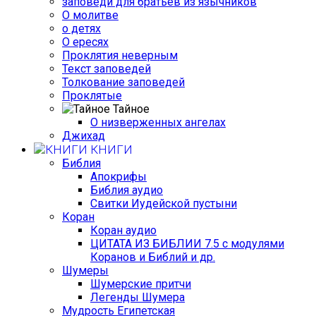
заповеди для братьев из язычников
О молитве
о детях
О ересях
Проклятия неверным
Текст заповедей
Толкование заповедей
Проклятые
Тайное
О низверженных ангелах
Джихад
КНИГИ
Библия
Апокрифы
Библия аудио
Свитки Иудейской пустыни
Коран
Коран аудио
ЦИТАТА ИЗ БИБЛИИ 7.5 с модулями
Коранов и Библий и др.
Шумеры
Шумерские притчи
Легенды Шумера
Мудрость Египетская