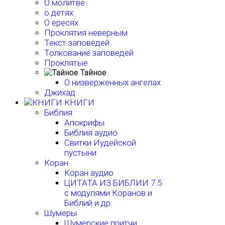
О молитве
о детях
О ересях
Проклятия неверным
Текст заповедей
Толкование заповедей
Проклятые
Тайное
О низверженных ангелах
Джихад
КНИГИ
Библия
Апокрифы
Библия аудио
Свитки Иудейской
пустыни
Коран
Коран аудио
ЦИТАТА ИЗ БИБЛИИ 7.5
с модулями Коранов и
Библий и др.
Шумеры
Шумерские притчи