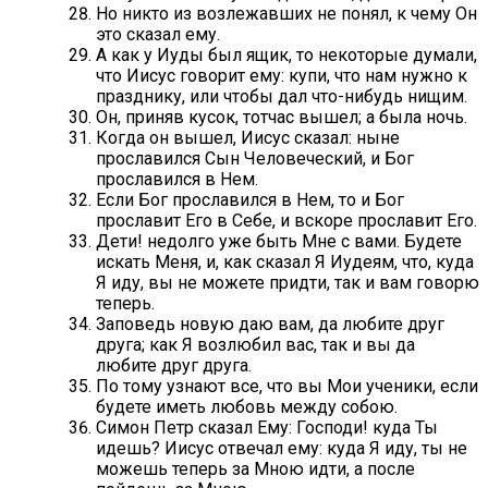
Но никто из возлежавших не понял, к чему Он
это сказал ему.
А как у Иуды был ящик, то некоторые думали,
что Иисус говорит ему: купи, что нам нужно к
празднику, или чтобы дал что-нибудь нищим.
Он, приняв кусок, тотчас вышел; а была ночь.
Когда он вышел, Иисус сказал: ныне
прославился Сын Человеческий, и Бог
прославился в Нем.
Если Бог прославился в Нем, то и Бог
прославит Его в Себе, и вскоре прославит Его.
Дети! недолго уже быть Мне с вами. Будете
искать Меня, и, как сказал Я Иудеям, что, куда
Я иду, вы не можете придти, так и вам говорю
теперь.
Заповедь новую даю вам, да любите друг
друга; как Я возлюбил вас, так и вы да
любите друг друга.
По тому узнают все, что вы Мои ученики, если
будете иметь любовь между собою.
Симон Петр сказал Ему: Господи! куда Ты
идешь? Иисус отвечал ему: куда Я иду, ты не
можешь теперь за Мною идти, а после