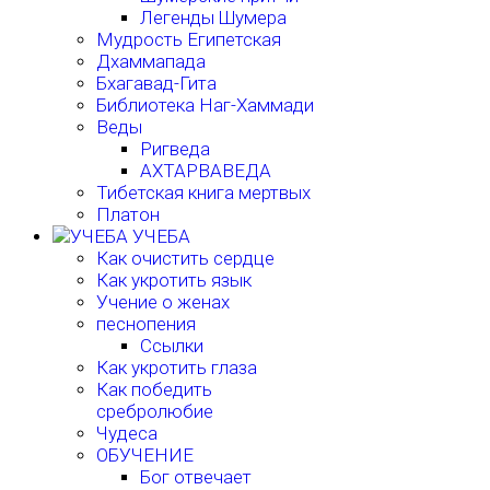
Легенды Шумера
Мудрость Египетская
Дхаммапада
Бхагавад-Гита
Библиотека Наг-Хаммади
Веды
Ригведа
АХТАРВАВЕДА
Тибетская книга мертвых
Платон
УЧЕБА
Как очистить сердце
Как укротить язык
Учение о женах
песнопения
Ссылки
Как укротить глаза
Как победить
сребролюбие
Чудеса
ОБУЧЕНИЕ
Бог отвечает