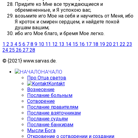
Придите ко Мне все труждающиеся и
обремененные, и Я успокою вас;
возьмите иго Мое на себя и научитесь от Меня, ибо
Я кроток и смирен сердцем, и найдете покой
душам вашим;
ибо иго Мое благо, и бремя Мое легко.
1
2
3
4
5
6
7
8
9
10
11
12
13
14
15
16
17
18
19
20
21
22
23
24
25
26
27
28
© {2021} www.sarvas.de.
НАЧАЛО
Про Отца светов
Kontakt
Вознесение
Послание больным
Сотворение
Послание правителям
Послание взяточникам
Послание судьям
Послание банкирам
Мысли Бога
Откровение о сотворении и создании