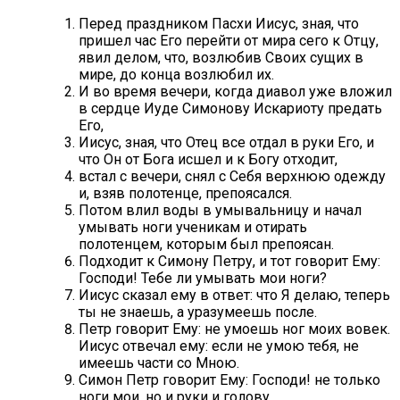
Перед праздником Пасхи Иисус, зная, что
пришел час Его перейти от мира сего к Отцу,
явил делом, что, возлюбив Своих сущих в
мире, до конца возлюбил их.
И во время вечери, когда диавол уже вложил
в сердце Иуде Симонову Искариоту предать
Его,
Иисус, зная, что Отец все отдал в руки Его, и
что Он от Бога исшел и к Богу отходит,
встал с вечери, снял с Себя верхнюю одежду
и, взяв полотенце, препоясался.
Потом влил воды в умывальницу и начал
умывать ноги ученикам и отирать
полотенцем, которым был препоясан.
Подходит к Симону Петру, и тот говорит Ему:
Господи! Тебе ли умывать мои ноги?
Иисус сказал ему в ответ: что Я делаю, теперь
ты не знаешь, а уразумеешь после.
Петр говорит Ему: не умоешь ног моих вовек.
Иисус отвечал ему: если не умою тебя, не
имеешь части со Мною.
Симон Петр говорит Ему: Господи! не только
ноги мои, но и руки и голову.