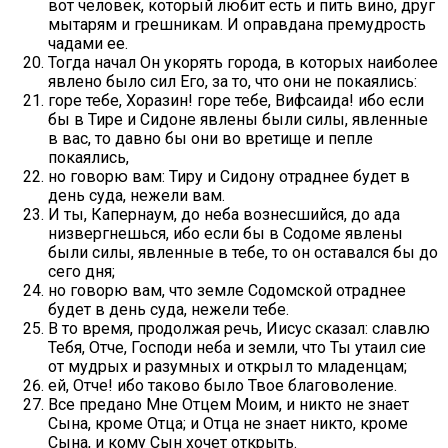
вот человек, который любит есть и пить вино, друг
мытарям и грешникам. И оправдана премудрость
чадами ее.
Тогда начал Он укорять города, в которых наиболее
явлено было сил Его, за то, что они не покаялись:
горе тебе, Хоразин! горе тебе, Вифсаида! ибо если
бы в Тире и Сидоне явлены были силы, явленные
в вас, то давно бы они во вретище и пепле
покаялись,
но говорю вам: Тиру и Сидону отраднее будет в
день суда, нежели вам.
И ты, Капернаум, до неба вознесшийся, до ада
низвергнешься, ибо если бы в Содоме явлены
были силы, явленные в тебе, то он оставался бы до
сего дня;
но говорю вам, что земле Содомской отраднее
будет в день суда, нежели тебе.
В то время, продолжая речь, Иисус сказал: славлю
Тебя, Отче, Господи неба и земли, что Ты утаил сие
от мудрых и разумных и открыл то младенцам;
ей, Отче! ибо таково было Твое благоволение.
Все предано Мне Отцем Моим, и никто не знает
Сына, кроме Отца; и Отца не знает никто, кроме
Сына, и кому Сын хочет открыть.