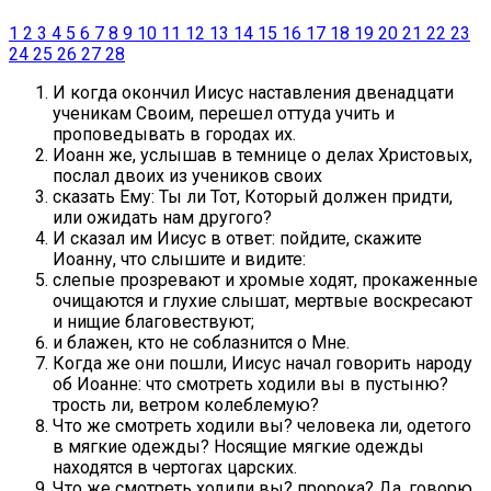
1
2
3
4
5
6
7
8
9
10
11
12
13
14
15
16
17
18
19
20
21
22
23
24
25
26
27
28
И когда окончил Иисус наставления двенадцати
ученикам Своим, перешел оттуда учить и
проповедывать в городах их.
Иоанн же, услышав в темнице о делах Христовых,
послал двоих из учеников своих
сказать Ему: Ты ли Тот, Который должен придти,
или ожидать нам другого?
И сказал им Иисус в ответ: пойдите, скажите
Иоанну, что слышите и видите:
слепые прозревают и хромые ходят, прокаженные
очищаются и глухие слышат, мертвые воскресают
и нищие благовествуют;
и блажен, кто не соблазнится о Мне.
Когда же они пошли, Иисус начал говорить народу
об Иоанне: что смотреть ходили вы в пустыню?
трость ли, ветром колеблемую?
Что же смотреть ходили вы? человека ли, одетого
в мягкие одежды? Носящие мягкие одежды
находятся в чертогах царских.
Что же смотреть ходили вы? пророка? Да, говорю