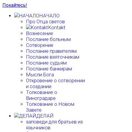
Покайтесь!
НАЧАЛО
Про Отца светов
Kontakt
Вознесение
Послание больным
Сотворение
Послание правителям
Послание взяточникам
Послание судьям
Послание банкирам
Мысли Бога
Откровение о сотворении
и создании
Толкование о
Виноградаре
Толкование о Новом
Завете
ДЕЛАЙ
заповеди для братьев из
язычников