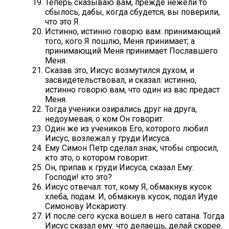
Теперь сказываю вам, прежде нежели то
сбылось, дабы, когда сбудется, вы поверили,
что это Я.
Истинно, истинно говорю вам: принимающий
того, кого Я пошлю, Меня принимает; а
принимающий Меня принимает Пославшего
Меня.
Сказав это, Иисус возмутился духом, и
засвидетельствовал, и сказал: истинно,
истинно говорю вам, что один из вас предаст
Меня.
Тогда ученики озирались друг на друга,
недоумевая, о ком Он говорит.
Один же из учеников Его, которого любил
Иисус, возлежал у груди Иисуса.
Ему Симон Петр сделал знак, чтобы спросил,
кто это, о котором говорит.
Он, припав к груди Иисуса, сказал Ему:
Господи! кто это?
Иисус отвечал: тот, кому Я, обмакнув кусок
хлеба, подам. И, обмакнув кусок, подал Иуде
Симонову Искариоту.
И после сего куска вошел в него сатана. Тогда
Иисус сказал ему: что делаешь, делай скорее.