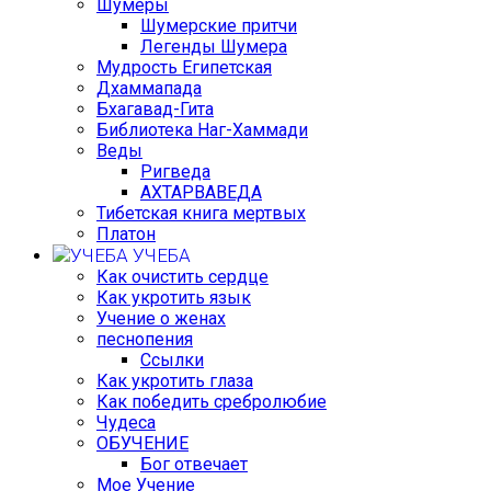
Шумеры
Шумерские притчи
Легенды Шумера
Мудрость Египетская
Дхаммапада
Бхагавад-Гита
Библиотека Наг-Хаммади
Веды
Ригведа
АХТАРВАВЕДА
Тибетская книга мертвых
Платон
УЧЕБА
Как очистить сердце
Как укротить язык
Учение о женах
песнопения
Ссылки
Как укротить глаза
Как победить сребролюбие
Чудеса
ОБУЧЕНИЕ
Бог отвечает
Мое Учение