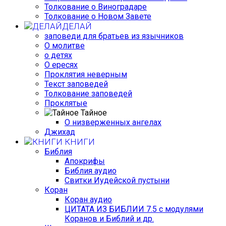
Толкование о Виноградаре
Толкование о Новом Завете
ДЕЛАЙ
заповеди для братьев из язычников
О молитве
о детях
О ересях
Проклятия неверным
Текст заповедей
Толкование заповедей
Проклятые
Тайное
О низверженных ангелах
Джихад
КНИГИ
Библия
Апокрифы
Библия аудио
Свитки Иудейской пустыни
Коран
Коран аудио
ЦИТАТА ИЗ БИБЛИИ 7.5 с модулями
Коранов и Библий и др.