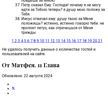
пойдешь за Мною.
Петр сказал Ему: Господи! почему я не могу
идти за Тобою теперь? я душу мою положу за
Тебя.
Иисус отвечал ему: душу твою за Меня
положишь? истинно, истинно говорю тебе: не
пропоет петух, как отречешься от Меня
трижды.
1
2
3
4
5
6
7
8
9
10
11
12
13
14
15
16
17
18
19
20
21
Не удалось получить данные о количестве гостей и
пользователей на сайте.
От Матфея. 11 Глава
Обновлено: 22 августа 2024