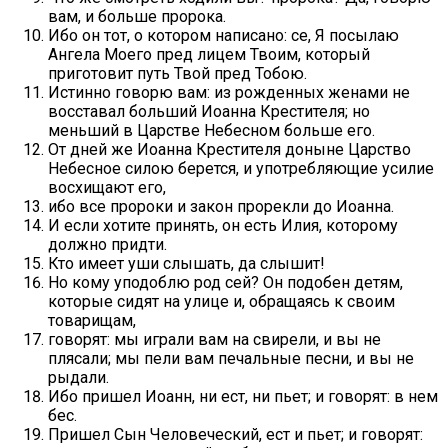
вам, и больше пророка.
Ибо он тот, о котором написано: се, Я посылаю
Ангела Моего пред лицем Твоим, который
приготовит путь Твой пред Тобою.
Истинно говорю вам: из рожденных женами не
восставал больший Иоанна Крестителя; но
меньший в Царстве Небесном больше его.
От дней же Иоанна Крестителя доныне Царство
Небесное силою берется, и употребляющие усилие
восхищают его,
ибо все пророки и закон прорекли до Иоанна.
И если хотите принять, он есть Илия, которому
должно придти.
Кто имеет уши слышать, да слышит!
Но кому уподоблю род сей? Он подобен детям,
которые сидят на улице и, обращаясь к своим
товарищам,
говорят: мы играли вам на свирели, и вы не
плясали; мы пели вам печальные песни, и вы не
рыдали.
Ибо пришел Иоанн, ни ест, ни пьет; и говорят: в нем
бес.
Пришел Сын Человеческий, ест и пьет; и говорят: