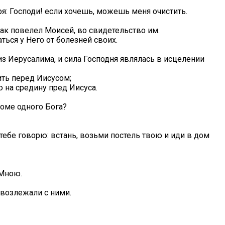
ря: Господи! если хочешь, можешь меня очистить.
как повелел Моисей, во свидетельство им.
ься у Него от болезней своих.
 из Иерусалима, и сила Господня являлась в исцелении
ить перед Иисусом;
ю на средину пред Иисуса.
роме одного Бога?
тебе говорю: встань, возьми постель твою и иди в дом
 Мною.
 возлежали с ними.