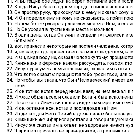
И, вытащив обе лодки на берег, оставили все и посл
Когда Иисус был в одном городе, пришел человек вес
Он простер руку, прикоснулся к нему и сказал: хочу, 
И Он повелел ему никому не сказывать, а пойти пок
Но тем более распространялась молва о Нем, и вели
Но Он уходил в пустынные места и молился.
В один день, когда Он учил, и сидели тут фарисеи и
больных, -
вот, принесли некоторые на постели человека, кото
и, не найдя, где пронести его за многолюдством, вл
И Он, видя веру их, сказал человеку тому: прощаются
Книжники и фарисеи начали рассуждать, говоря: кто
Иисус, уразумев помышления их, сказал им в ответ
Что легче сказать: прощаются тебе грехи твои, или ск
Но чтобы вы знали, что Сын Человеческий имеет вла
твой.
И он тотчас встал перед ними, взял, на чем лежал, и
И ужас объял всех, и славили Бога и, быв исполнен
После сего Иисус вышел и увидел мытаря, именем Л
И он, оставив все, встал и последовал за Ним.
И сделал для Него Левий в доме своем большое уго
Книжники же и фарисеи роптали и говорили ученика
Иисус же сказал им в ответ: не здоровые имеют нуж
Я пришел призвать не праведников, а грешников к 