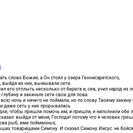
4
ть слово Божие, а Он стоял у озера Геннисаретского,
, выйдя из них, вымывали сети.
л его отплыть несколько от берега и, сев, учил народ из л
глубину и закиньте сети свои для лова.
всю ночь и ничего не поймали, но по слову Твоему закину 
и даже сеть у них прорывалась.
е, чтобы пришли помочь им; и пришли, и наполнили обе лод
сказал: выйди от меня, Господи! потому что я человек гре
лова рыб, ими пойманных;
ших товарищами Симону. И сказал Симону Иисус: не бойся