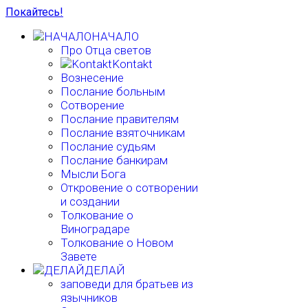
Покайтесь!
НАЧАЛО
Про Отца светов
Kontakt
Вознесение
Послание больным
Сотворение
Послание правителям
Послание взяточникам
Послание судьям
Послание банкирам
Мысли Бога
Откровение о сотворении
и создании
Толкование о
Виноградаре
Толкование о Новом
Завете
ДЕЛАЙ
заповеди для братьев из
язычников