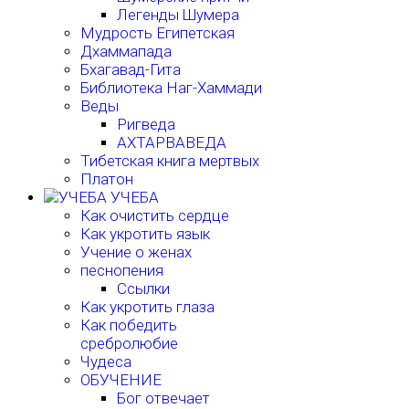
Легенды Шумера
Мудрость Египетская
Дхаммапада
Бхагавад-Гита
Библиотека Наг-Хаммади
Веды
Ригведа
АХТАРВАВЕДА
Тибетская книга мертвых
Платон
УЧЕБА
Как очистить сердце
Как укротить язык
Учение о женах
песнопения
Ссылки
Как укротить глаза
Как победить
сребролюбие
Чудеса
ОБУЧЕНИЕ
Бог отвечает