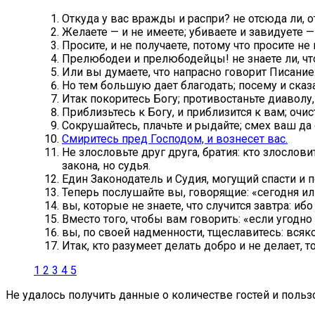
Откуда у вас вражды и распри? не отсюда ли,
Желаете — и не имеете; убиваете и завидуете —
Просите, и не получаете, потому что просите н
Прелюбодеи и прелюбодейцы! не знаете ли, что
Или вы думаете, что напрасно говорит Писание
Но тем большую дает благодать; посему и сказ
Итак покоритесь Богу; противостаньте диаволу, 
Приблизьтесь к Богу, и приблизится к вам; очи
Сокрушайтесь, плачьте и рыдайте; смех ваш да о
Смиритесь пред Господом, и вознесет вас.
Не злословьте друг друга, братия: кто злослови
закона, но судья.
Един Законодатель и Судия, могущий спасти и п
Теперь послушайте вы, говорящие: «сегодня или
вы, которые не знаете, что случится завтра: и
Вместо того, чтобы вам говорить: «если угодно
вы, по своей надменности, тщеславитесь: всяко
Итак, кто разумеет делать добро и не делает, т
1
2
3
4
5
Не удалось получить данные о количестве гостей и пользо