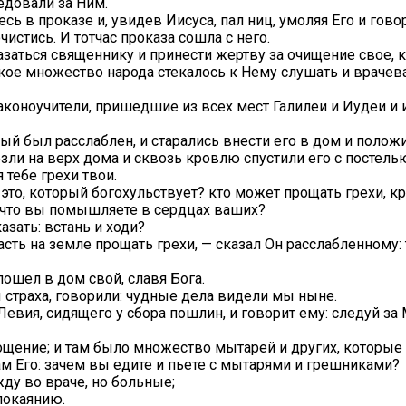
едовали за Ним.
ь в проказе и, увидев Иисуса, пал ниц, умоляя Его и гово
очистись. И тотчас проказа сошла с него.
азаться священнику и принести жертву за очищение свое, 
кое множество народа стекалось к Нему слушать и врачеват
 законоучители, пришедшие из всех мест Галилеи и Иудеи и
рый был расслаблен, и старались внести его в дом и полож
езли на верх дома и сквозь кровлю спустили его с постель
 тебе грехи твои.
 это, который богохульствует? кто может прощать грехи, к
: что вы помышляете в сердцах ваших?
азать: встань и ходи?
сть на земле прощать грехи, — сказал Он расслабленному: 
 пошел в дом свой, славя Бога.
ы страха, говорили: чудные дела видели мы ныне.
евия, сидящего у сбора пошлин, и говорит ему: следуй за
щение; и там было множество мытарей и других, которые
м Его: зачем вы едите и пьете с мытарями и грешниками?
ду во враче, но больные;
покаянию.