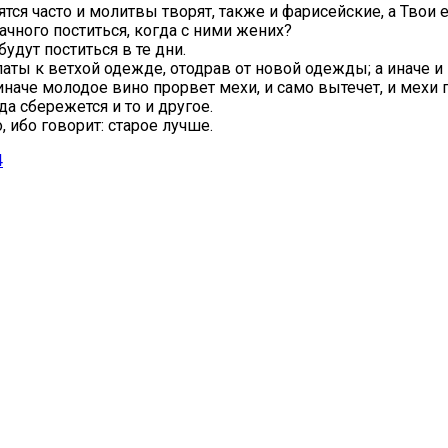
тся часто и молитвы творят, также и фарисейские, а Твои 
ачного поститься, когда с ними жених?
будут поститься в те дни.
латы к ветхой одежде, отодрав от новой одежды; а иначе и 
иначе молодое вино прорвет мехи, и само вытечет, и мехи 
а сбережется и то и другое.
, ибо говорит: старое лучше.
4