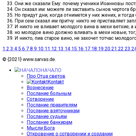
Они же сказали Ему: почему ученики Иоанновы постя
Он сказал им: можете ли заставить сынов чертога бр
Но придут дни, когда отнимется у них жених, и тогда 
При сем сказал им притчу: никто не приставляет зап
И никто не вливает молодого вина в мехи ветхие; а 
но молодое вино должно вливать в мехи новые; тогд
И никто, пив старое вино, не захочет тотчас молодого
1
2
3
4
5
6
7
8
9
10
11
12
13
14
15
16
17
18
19
20
21
22
23
2
© {2021} www.sarvas.de.
НАЧАЛО
Про Отца светов
Kontakt
Вознесение
Послание больным
Сотворение
Послание правителям
Послание взяточникам
Послание судьям
Послание банкирам
Мысли Бога
Откровение о сотворении и создании