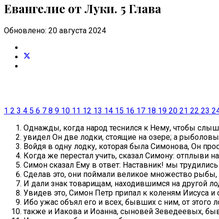
Евангелие от Луки. 5 Глава
Обновлено: 20 августа 2024
1
2
3
4
5
6
7
8
9
10
11
12
13
14
15
16
17
18
19
20
21
22
23
2
Однажды, когда народ теснился к Нему, чтобы слыша
увидел Он две лодки, стоящие на озере; а рыболовы
Войдя в одну лодку, которая была Симонова, Он проси
Когда же перестал учить, сказал Симону: отплыви на 
Симон сказал Ему в ответ: Наставник! мы трудились 
Сделав это, они поймали великое множество рыбы, 
И дали знак товарищам, находившимся на другой лодк
Увидев это, Симон Петр припал к коленям Иисуса и 
Ибо ужас объял его и всех, бывших с ним, от этого 
также и Иакова и Иоанна, сыновей Зеведеевых, быв