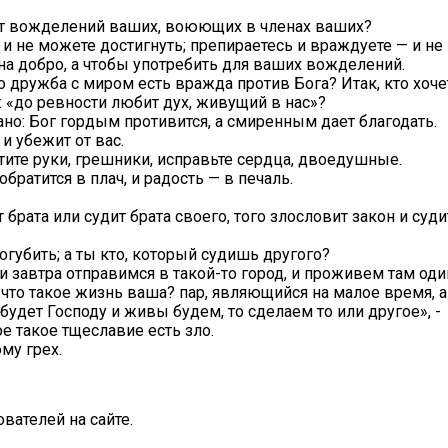
 от вожделений ваших, воюющих в членах ваших?
 и не можете достигнуть; препираетесь и враждуете — и не 
е на добро, а чтобы употребить для ваших вожделений.
 дружба с миром есть вражда против Бога? Итак, кто хочет
: «до ревности любит дух, живущий в нас»?
ано: Бог гордым противится, а смиренным дает благодать.
и убежит от вас.
стите руки, грешники, исправьте сердца, двоедушные.
братится в плач, и радость — в печаль.
т брата или судит брата своего, того злословит закон и суд
огубить; а ты кто, который судишь другого?
 завтра отправимся в такой-то город, и проживем там один
бо что такое жизнь ваша? пар, являющийся на малое время,
 будет Господу и живы будем, то сделаем то или другое», -
е такое тщеславие есть зло.
ому грех.
вателей на сайте.