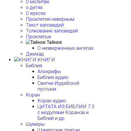
О молитве
о детях
О ересях
Проклятия неверным
Текст заповедей
Толкование заповедей
Проклятые
Тайное
О низверженных ангелах
Джихад
КНИГИ
Библия
Апокрифы
Библия аудио
Свитки Иудейской
пустыни
Коран
Коран аудио
ЦИТАТА ИЗ БИБЛИИ 7.5
с модулями Коранов и
Библий и др.
Шумеры
Шумерские притчи