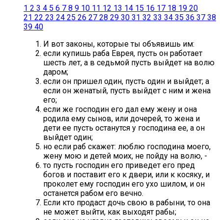
1
2
3
4
5
6
7
8
9
10
11
12
13
14
15
16
17
18
19
20
21
22
23
24
25
26
27
28
29
30
31
32
33
34
35
36
37
38
39
40
И вот законы, которые ты объявишь им:
если купишь раба Еврея, пусть он работает
шесть лет, а в седьмой пусть выйдет на волю
даром;
если он пришел один, пусть один и выйдет; а
если он женатый, пусть выйдет с ним и жена
его;
если же господин его дал ему жену и она
родила ему сынов, или дочерей, то жена и
дети ее пусть останутся у господина ее, а он
выйдет один;
но если раб скажет: люблю господина моего,
жену мою и детей моих, не пойду на волю, -
то пусть господин его приведет его пред
богов и поставит его к двери, или к косяку, и
проколет ему господин его ухо шилом, и он
останется рабом его вечно.
Если кто продаст дочь свою в рабыни, то она
не может выйти, как выходят рабы;