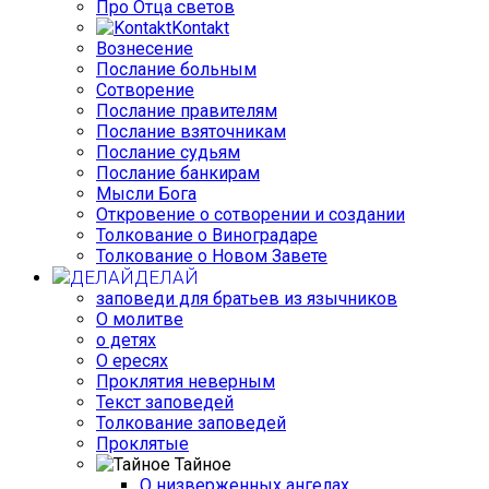
Про Отца светов
Kontakt
Вознесение
Послание больным
Сотворение
Послание правителям
Послание взяточникам
Послание судьям
Послание банкирам
Мысли Бога
Откровение о сотворении и создании
Толкование о Виноградаре
Толкование о Новом Завете
ДЕЛАЙ
заповеди для братьев из язычников
О молитве
о детях
О ересях
Проклятия неверным
Текст заповедей
Толкование заповедей
Проклятые
Тайное
О низверженных ангелах