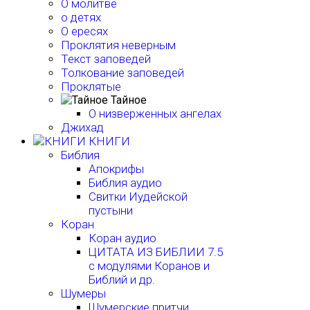
О молитве
о детях
О ересях
Проклятия неверным
Текст заповедей
Толкование заповедей
Проклятые
Тайное
О низверженных ангелах
Джихад
КНИГИ
Библия
Апокрифы
Библия аудио
Свитки Иудейской
пустыни
Коран
Коран аудио
ЦИТАТА ИЗ БИБЛИИ 7.5
с модулями Коранов и
Библий и др.
Шумеры
Шумерские притчи