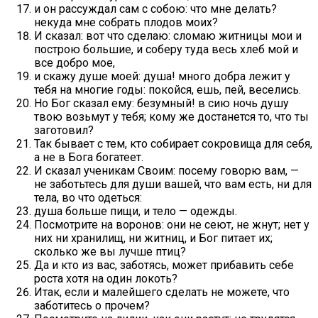
и он рассуждал сам с собою: что мне делать?
некуда мне собрать плодов моих?
И сказал: вот что сделаю: сломаю житницы мои и
построю большие, и соберу туда весь хлеб мой и
все добро мое,
и скажу душе моей: душа! много добра лежит у
тебя на многие годы: покойся, ешь, пей, веселись.
Но Бог сказал ему: безумный! в сию ночь душу
твою возьмут у тебя; кому же достанется то, что ты
заготовил?
Так бывает с тем, кто собирает сокровища для себя,
а не в Бога богатеет.
И сказал ученикам Своим: посему говорю вам, —
не заботьтесь для души вашей, что вам есть, ни для
тела, во что одеться:
душа больше пищи, и тело — одежды.
Посмотрите на воронов: они не сеют, не жнут; нет у
них ни хранилищ, ни житниц, и Бог питает их;
сколько же вы лучше птиц?
Да и кто из вас, заботясь, может прибавить себе
роста хотя на один локоть?
Итак, если и малейшего сделать не можете, что
заботитесь о прочем?