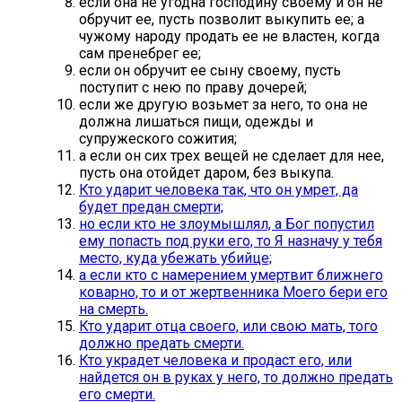
если она не угодна господину своему и он не
обручит ее, пусть позволит выкупить ее; а
чужому народу продать ее не властен, когда
сам пренебрег ее;
если он обручит ее сыну своему, пусть
поступит с нею по праву дочерей;
если же другую возьмет за него, то она не
должна лишаться пищи, одежды и
супружеского сожития;
а если он сих трех вещей не сделает для нее,
пусть она отойдет даром, без выкупа.
Кто ударит человека так, что он умрет, да
будет предан смерти;
но если кто не злоумышлял, а Бог попустил
ему попасть под руки его, то Я назначу у тебя
место, куда убежать убийце;
а если кто с намерением умертвит ближнего
коварно, то и от жертвенника Моего бери его
на смерть.
Кто ударит отца своего, или свою мать, того
должно предать смерти.
Кто украдет человека и продаст его, или
найдется он в руках у него, то должно предать
его смерти.