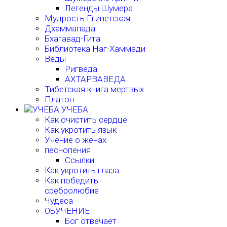
Легенды Шумера
Мудрость Египетская
Дхаммапада
Бхагавад-Гита
Библиотека Наг-Хаммади
Веды
Ригведа
АХТАРВАВЕДА
Тибетская книга мертвых
Платон
УЧЕБА
Как очистить сердце
Как укротить язык
Учение о женах
песнопения
Ссылки
Как укротить глаза
Как победить
сребролюбие
Чудеса
ОБУЧЕНИЕ
Бог отвечает