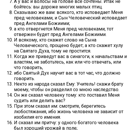
А у вас и волосы на голове все сочтены. Итак не
бойтесь: вы дороже многих малых птиц.
Сказываю же вам: всякого, кто исповедает Меня
пред человеками, и Сын Человеческий исповедает
пред Ангелами Божиими;
а кто отвергнется Меня пред человеками, тот
отвержен будет пред Ангелами Божиими.
И всякому, кто скажет слово на Сына
Человеческого, прощено будет; а кто скажет хулу
на Святаго Духа, тому не простится.
Когда же приведут вас в синагоги, к начальствам и
властям, не заботьтесь, как или что отвечать, или
что говорить,
ибо Святый Дух научит вас в тот час, что должно
говорить.
Некто из народа сказал Ему: Учитель! скажи брату
моему, чтобы он разделил со мною наследство.
Он же сказал человеку тому: кто поставил Меня
судить или делить вас?
При этом сказал им: смотрите, берегитесь
любостяжания, ибо жизнь человека не зависит от
изобилия его имения.
И сказал им притчу: у одного богатого человека
был хороший урожай в поле;