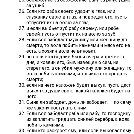
за ушиб.
Если кто раба своего ударит в глаз, или
служанку свою в глаз, и повредит его, пусть
отпустит их на волю за глаз;
и если выбьет зуб рабу своему, или рабе
своей, пусть отпустит их на волю за зуб.
Если вол забодает мужчину или женщину до
смерти, то вола побить камнями и мяса его не
есть; а хозяин вола не виноват;
но если вол бодлив был и вчера и третьего
дня, и хозяин его, быв извещен о сем, не
стерег его, а он убил мужчину или женщину, то
вола побить камнями, и хозяина его предать
смерти;
если на него наложен будет выкуп, пусть даст
выкуп за душу свою, какой наложен будет на
него.
Сына ли забодает, дочь ли забодает, — по сему
же закону поступать с ним.
Если вол забодает раба или рабу, то господину
их заплатить тридцать сиклей серебра, а вола
побить камнями.
Если кто раскроет яму, или если выкопает яму