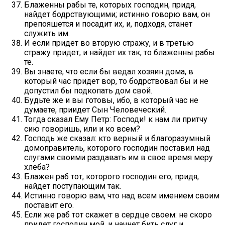
Блаженны рабы те, которых господин, придя,
найдет бодрствующими; истинно говорю вам, он
препояшется и посадит их, и, подходя, станет
служить им.
И если придет во вторую стражу, и в третью
стражу придет, и найдет их так, то блаженны рабы
те.
Вы знаете, что если бы ведал хозяин дома, в
который час придет вор, то бодрствовал бы и не
допустил бы подкопать дом свой.
Будьте же и вы готовы, ибо, в который час не
думаете, приидет Сын Человеческий.
Тогда сказал Ему Петр: Господи! к нам ли притчу
сию говоришь, или и ко всем?
Господь же сказал: кто верный и благоразумный
домоправитель, которого господин поставил над
слугами своими раздавать им в свое время меру
хлеба?
Блажен раб тот, которого господин его, придя,
найдет поступающим так.
Истинно говорю вам, что над всем имением своим
поставит его.
Если же раб тот скажет в сердце своем: не скоро
придет господин мой, и начнет бить слуг и