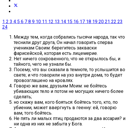
1
2
3
4
5
6
7
8
9
10
11
12
13
14
15
16
17
18
19
20
21
22
23
24
Между тем, когда собрались тысячи народа, так что
теснили друг друга, Он начал говорить сперва
ученикам Своим: берегитесь закваски
фарисейской, которая есть лицемерие.
Нет ничего сокровенного, что не открылось бы, и
тайного, чего не узнали бы.
Посему, что вы сказали в темноте, то услышится во
свете; и что говорили на ухо внутри дома, то будет
провозглашено на кровлях.
Говорю же вам, друзьям Моим: не бойтесь
убивающих тело и потом не могущих ничего более
сделать;
но скажу вам, кого бояться: бойтесь того, кто, по
убиении, может ввергнуть в геенну: ей, говорю
вам, того бойтесь.
Не пять ли малых птиц продаются за два ассария? и
ни одна из них не забыта у Бога.