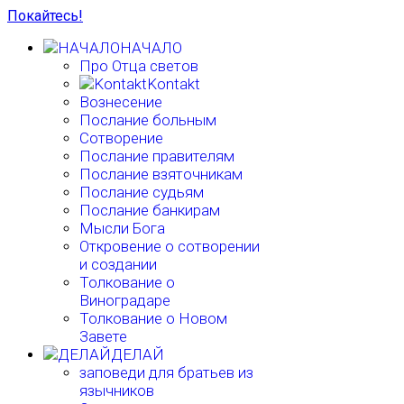
Покайтесь!
НАЧАЛО
Про Отца светов
Kontakt
Вознесение
Послание больным
Сотворение
Послание правителям
Послание взяточникам
Послание судьям
Послание банкирам
Мысли Бога
Откровение о сотворении
и создании
Толкование о
Виноградаре
Толкование о Новом
Завете
ДЕЛАЙ
заповеди для братьев из
язычников