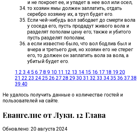
и не покроет ее, и упадет в нее вол или осел,
то хозяин ямы должен заплатить, отдать
серебро хозяину их, а труп будет его.
Если чей-нибудь вол забодает до смерти вола
у соседа его, пусть продадут живого вола и
разделят пополам цену его; также и убитого
пусть разделят пополам;
а если известно было, что вол бодлив был и
вчера и третьего дня, но хозяин его не стерег
его, то должен он заплатить вола за вола, а
убитый будет его.
1
2
3
4
5
6
7
8
9
10
11
12
13
14
15
16
17
18
19
20
21
22
23
24
25
26
27
28
29
30
31
32
33
34
35
36
37
38
39
40
Не удалось получить данные о количестве гостей и
пользователей на сайте.
Евангелие от Луки. 12 Глава
Обновлено: 20 августа 2024