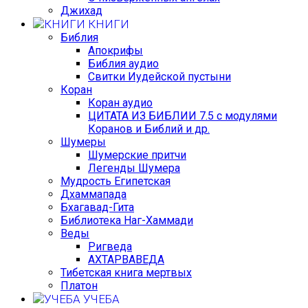
Джихад
КНИГИ
Библия
Апокрифы
Библия аудио
Свитки Иудейской пустыни
Коран
Коран аудио
ЦИТАТА ИЗ БИБЛИИ 7.5 с модулями
Коранов и Библий и др.
Шумеры
Шумерские притчи
Легенды Шумера
Мудрость Египетская
Дхаммапада
Бхагавад-Гита
Библиотека Наг-Хаммади
Веды
Ригведа
АХТАРВАВЕДА
Тибетская книга мертвых
Платон
УЧЕБА