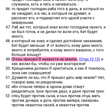
служанок, есть и пить и напиваться, -
то придет господин раба того в день, в который он
не ожидает, и в час, в который не думает, и
рассечет его, и подвергнет его одной участи с
неверными.
Раб же тот, который знал волю господина своего, и
не был готов, и не делал по воле его, бит будет
много;
а который не знал, и сделал достойное наказания,
бит будет меньше. И от всякого, кому дано много,
много и потребуется, и кому много вверено, с того
больше взыщут.
Огонь пришел Я низвести на землю
, (
Откр.13.13
) и
как желал бы, чтобы он уже возгорелся!
Крещением должен Я креститься; и как Я томлюсь,
пока сие совершится!
Думаете ли вы, что Я пришел дать мир земле? Нет,
говорю вам, но разделение;
ибо отныне пятеро в одном доме станут
разделяться, трое против двух, и двое против трех:
отец будет против сына, и сын против отца; мать
против дочери, и дочь против матери; свекровь
против невестки своей, и невестка против