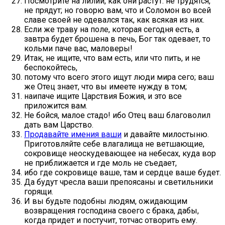
Посмотрите на лилии, как они растут: не трудятся,
не прядут; но говорю вам, что и Соломон во всей
славе своей не одевался так, как всякая из них.
Если же траву на поле, которая сегодня есть, а
завтра будет брошена в печь, Бог так одевает, то
кольми паче вас, маловеры!
Итак, не ищите, что вам есть, или что пить, и не
беспокойтесь,
потому что всего этого ищут люди мира сего; ваш
же Отец знает, что вы имеете нужду в том;
наипаче ищите Царствия Божия, и это все
приложится вам.
Не бойся, малое стадо! ибо Отец ваш благоволил
дать вам Царство.
Продавайте имения ваши
и давайте милостыню.
Приготовляйте себе влагалища не ветшающие,
сокровище неоскудевающее на небесах, куда вор
не приближается и где моль не съедает,
ибо где сокровище ваше, там и сердце ваше будет.
Да будут чресла ваши препоясаны и светильники
горящи.
И вы будьте подобны людям, ожидающим
возвращения господина своего с брака, дабы,
когда придет и постучит, тотчас отворить ему.