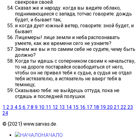
свекрови своей.
Сказал же и народу: когда вы видите облако,
поднимающееся с запада, тотчас говорите: дождь
будет, и бывает так;
и когда дует южный ветер, говорите: зной будет, и
бывает.
Лицемеры! лице земли и неба распознавать
умеете, как же времени сего не узнаете?
Зачем же вы и по самим себе не судите, чему быть
должно?
Когда ты идешь с соперником своим к начальству,
то на дороге постарайся освободиться от него,
чтобы он не привел тебя к судье, а судья не отдал
тебя истязателю, а истязатель не вверг тебя в
темницу;
Сказываю тебе: не выйдешь оттуда, пока не
отдашь и последней полушки.
1
2
3
4
5
6
7
8
9
10
11
12
13
14
15
16
17
18
19
20
21
22
23
24
© {2021} www.sarvas.de.
НАЧАЛО