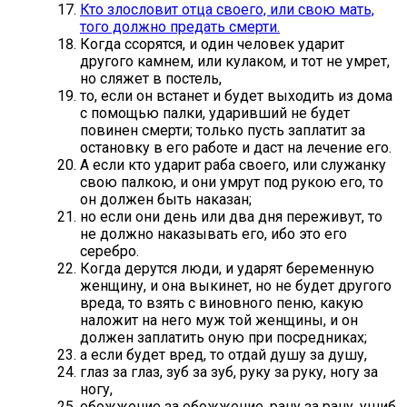
Кто злословит отца своего, или свою мать,
того должно предать смерти.
Когда ссорятся, и один человек ударит
другого камнем, или кулаком, и тот не умрет,
но сляжет в постель,
то, если он встанет и будет выходить из дома
с помощью палки, ударивший не будет
повинен смерти; только пусть заплатит за
остановку в его работе и даст на лечение его.
А если кто ударит раба своего, или служанку
свою палкою, и они умрут под рукою его, то
он должен быть наказан;
но если они день или два дня переживут, то
не должно наказывать его, ибо это его
серебро.
Когда дерутся люди, и ударят беременную
женщину, и она выкинет, но не будет другого
вреда, то взять с виновного пеню, какую
наложит на него муж той женщины, и он
должен заплатить оную при посредниках;
а если будет вред, то отдай душу за душу,
глаз за глаз, зуб за зуб, руку за руку, ногу за
ногу,
обожжение за обожжение, рану за рану, ушиб