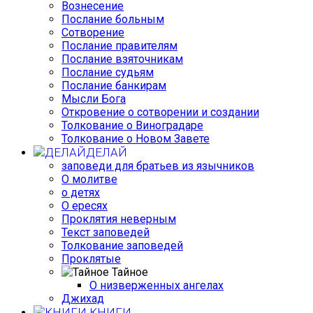
Вознесение
Послание больным
Сотворение
Послание правителям
Послание взяточникам
Послание судьям
Послание банкирам
Мысли Бога
Откровение о сотворении и создании
Толкование о Виноградаре
Толкование о Новом Завете
ДЕЛАЙ
заповеди для братьев из язычников
О молитве
о детях
О ересях
Проклятия неверным
Текст заповедей
Толкование заповедей
Проклятые
Тайное
О низверженных ангелах
Джихад
КНИГИ