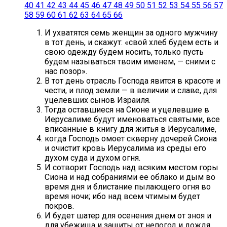
40
41
42
43
44
45
46
47
48
49
50
51
52
53
54
55
56
57
58
59
60
61
62
63
64
65
66
И ухватятся семь женщин за одного мужчину
в тот день, и скажут: «свой хлеб будем есть и
свою одежду будем носить, только пусть
будем называться твоим именем, — сними с
нас позор».
В тот день отрасль Господа явится в красоте и
чести, и плод земли — в величии и славе, для
уцелевших сынов Израиля.
Тогда оставшиеся на Сионе и уцелевшие в
Иерусалиме будут именоваться святыми, все
вписанные в книгу для житья в Иерусалиме,
когда Господь омоет скверну дочерей Сиона
и очистит кровь Иерусалима из среды его
духом суда и духом огня.
И сотворит Господь над всяким местом горы
Сиона и над собраниями ее облако и дым во
время дня и блистание пылающего огня во
время ночи; ибо над всем чтимым будет
покров.
И будет шатер для осенения днем от зноя и
для убежища и защиты от непогод и дождя.