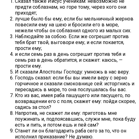
Сказал также Иисус ученикам: невозможно не
придти соблазнам, но горе тому, через кого они
приходят;
лучше было бы ему, если бы мельничный жернов
повесили ему на шею и бросили его в море,
нежели чтобы он соблазнил одного из малых сих.
Наблюдайте за собою. Если же согрешит против
тебя брат твой, выговори ему; и если покается,
прости ему;
и если семь раз в день согрешит против тебя и
семь раз в день обратится, и скажет: каюсь, —
прости ему.
И сказали Апостолы Господу: умножь в нас веру.
Господь сказал: если бы вы имели веру с зерно
горчичное и сказали смоковнице сей: исторгнись и
пересадись в море, то она послушалась бы вас.
Кто из вас, имея раба пашущего или пасущего, по
возвращении его с поля, скажет ему: пойди скорее,
садись за стол?
Напротив, не скажет ли ему: приготовь мне
поужинать и, подпоясавшись, служи мне, пока буду
есть и пить, и потом ешь и пей сам?
Станет ли он благодарить раба сего за то, что он
исполнил приказание? Не думаю.