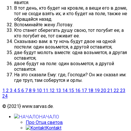
явится.
В тот день, кто будет на кровле, а вещи его в доме,
тот не сходи взять их; и кто будет на поле, также не
обращайся назад.
Вспоминайте жену Лотову.
Кто станет сберегать душу свою, тот погубит ее; а
кто погубит ее, тот оживит ее.
Сказываю вам: в ту ночь будут двое на одной
постели: один возьмется, а другой оставится;
две будут молоть вместе: одна возьмется, а другая
оставится;
двое будут на поле: один возьмется, а другой
оставится.
На это сказали Ему: где, Господи? Он же сказал им:
где труп, там соберутся и орлы.
1
2
3
4
5
6
7
8
9
10
11
12
13
14
15
16
17
18
19
20
21
22
23
24
© {2021} www.sarvas.de.
НАЧАЛО
Про Отца светов
Kontakt