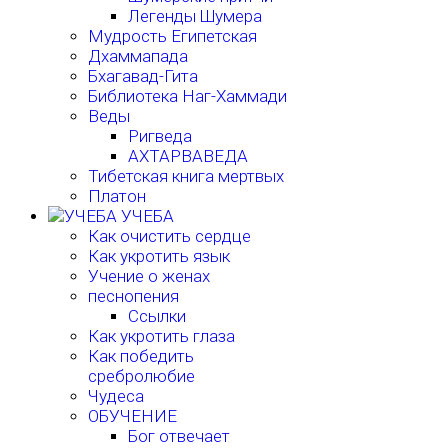
Легенды Шумера
Мудрость Египетская
Дхаммапада
Бхагавад-Гита
Библиотека Наг-Хаммади
Веды
Ригведа
АХТАРВАВЕДА
Тибетская книга мертвых
Платон
УЧЕБА
Как очистить сердце
Как укротить язык
Учение о женах
песнопения
Ссылки
Как укротить глаза
Как победить
сребролюбие
Чудеса
ОБУЧЕНИЕ
Бог отвечает