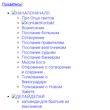
Покайтесь!
НАЧАЛО
Про Отца светов
Kontakt
Вознесение
Послание больным
Сотворение
Послание правителям
Послание взяточникам
Послание судьям
Послание банкирам
Мысли Бога
Откровение о сотворении
и создании
Толкование о
Виноградаре
Толкование о Новом
Завете
ДЕЛАЙ
заповеди для братьев из
язычников