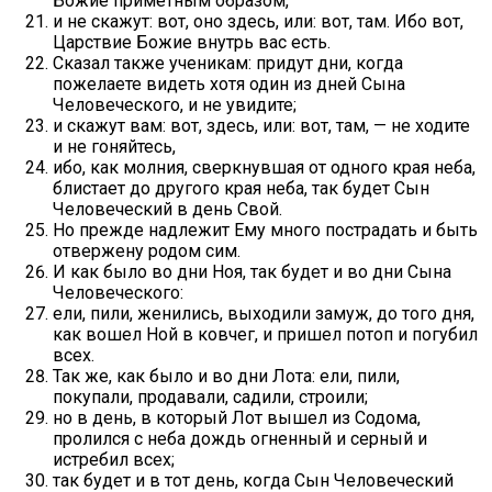
Божие приметным образом,
и не скажут: вот, оно здесь, или: вот, там. Ибо вот,
Царствие Божие внутрь вас есть.
Сказал также ученикам: придут дни, когда
пожелаете видеть хотя один из дней Сына
Человеческого, и не увидите;
и скажут вам: вот, здесь, или: вот, там, — не ходите
и не гоняйтесь,
ибо, как молния, сверкнувшая от одного края неба,
блистает до другого края неба, так будет Сын
Человеческий в день Свой.
Но прежде надлежит Ему много пострадать и быть
отвержену родом сим.
И как было во дни Ноя, так будет и во дни Сына
Человеческого:
ели, пили, женились, выходили замуж, до того дня,
как вошел Ной в ковчег, и пришел потоп и погубил
всех.
Так же, как было и во дни Лота: ели, пили,
покупали, продавали, садили, строили;
но в день, в который Лот вышел из Содома,
пролился с неба дождь огненный и серный и
истребил всех;
так будет и в тот день, когда Сын Человеческий