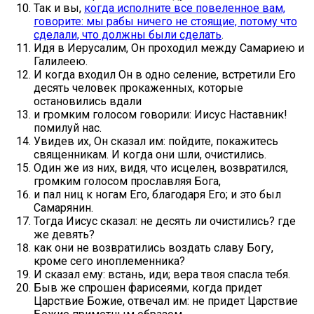
Так и вы,
когда исполните все повеленное вам,
говорите: мы рабы ничего не стоящие, потому что
сделали, что должны были сделать
.
Идя в Иерусалим, Он проходил между Самариею и
Галилеею.
И когда входил Он в одно селение, встретили Его
десять человек прокаженных, которые
остановились вдали
и громким голосом говорили: Иисус Наставник!
помилуй нас.
Увидев их, Он сказал им: пойдите, покажитесь
священникам. И когда они шли, очистились.
Один же из них, видя, что исцелен, возвратился,
громким голосом прославляя Бога,
и пал ниц к ногам Его, благодаря Его; и это был
Самарянин.
Тогда Иисус сказал: не десять ли очистились? где
же девять?
как они не возвратились воздать славу Богу,
кроме сего иноплеменника?
И сказал ему: встань, иди; вера твоя спасла тебя.
Быв же спрошен фарисеями, когда придет
Царствие Божие, отвечал им: не придет Царствие