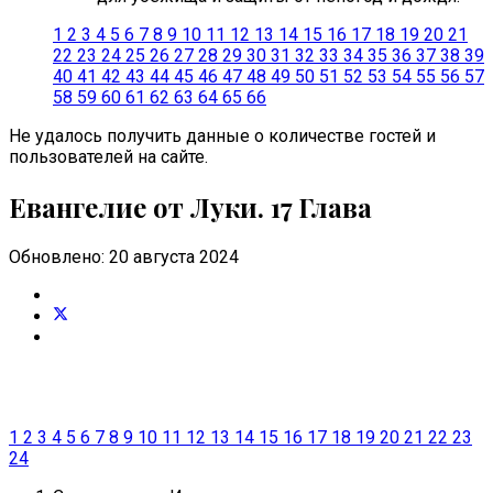
1
2
3
4
5
6
7
8
9
10
11
12
13
14
15
16
17
18
19
20
21
22
23
24
25
26
27
28
29
30
31
32
33
34
35
36
37
38
39
40
41
42
43
44
45
46
47
48
49
50
51
52
53
54
55
56
57
58
59
60
61
62
63
64
65
66
Не удалось получить данные о количестве гостей и
пользователей на сайте.
Евангелие от Луки. 17 Глава
Обновлено: 20 августа 2024
1
2
3
4
5
6
7
8
9
10
11
12
13
14
15
16
17
18
19
20
21
22
23
24