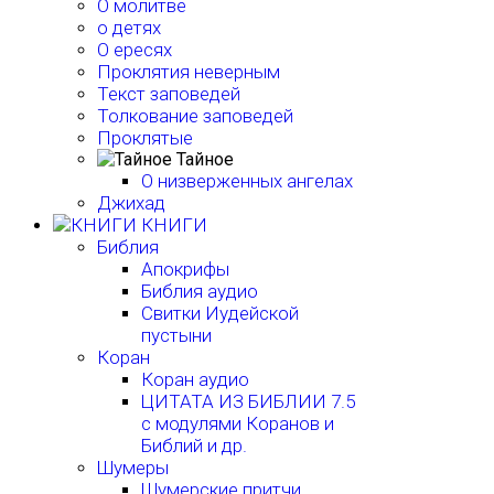
О молитве
о детях
О ересях
Проклятия неверным
Текст заповедей
Толкование заповедей
Проклятые
Тайное
О низверженных ангелах
Джихад
КНИГИ
Библия
Апокрифы
Библия аудио
Свитки Иудейской
пустыни
Коран
Коран аудио
ЦИТАТА ИЗ БИБЛИИ 7.5
с модулями Коранов и
Библий и др.
Шумеры
Шумерские притчи