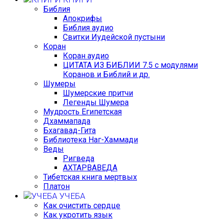
Библия
Апокрифы
Библия аудио
Свитки Иудейской пустыни
Коран
Коран аудио
ЦИТАТА ИЗ БИБЛИИ 7.5 с модулями
Коранов и Библий и др.
Шумеры
Шумерские притчи
Легенды Шумера
Мудрость Египетская
Дхаммапада
Бхагавад-Гита
Библиотека Наг-Хаммади
Веды
Ригведа
АХТАРВАВЕДА
Тибетская книга мертвых
Платон
УЧЕБА
Как очистить сердце
Как укротить язык