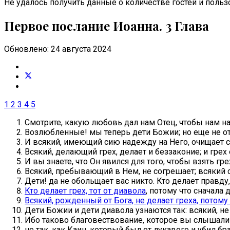
Не удалось получить данные о количестве гостей и пользо
Первое послание Иоанна. 3 Глава
Обновлено: 24 августа 2024
1
2
3
4
5
Смотрите, какую любовь дал нам Отец, чтобы нам на
Возлюбленные! мы теперь дети Божии; но еще не откр
И всякий, имеющий сию надежду на Него, очищает себ
Всякий, делающий грех, делает и беззаконие; и грех 
И вы знаете, что Он явился для того, чтобы взять гре
Всякий, пребывающий в Нем, не согрешает; всякий 
Дети! да не обольщает вас никто. Кто делает правду
Кто делает грех, тот от диавола
, потому что сначала
Всякий, рожденный от Бога, не делает греха, потому
Дети Божии и дети диавола узнаются так: всякий, не
Ибо таково благовествование, которое вы слышали 
не так, как Каин, который был от лукавого и убил бра