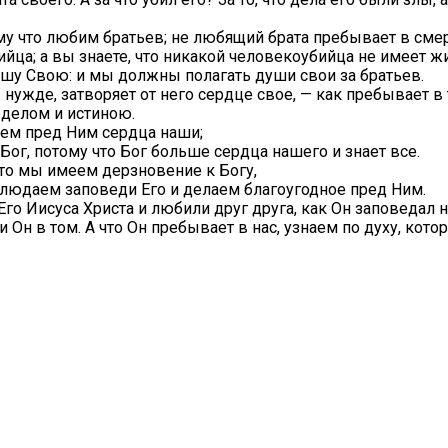
му что любим братьев; не любящий брата пребывает в смер
ийца; а вы знаете, что никакой человекоубийца не имеет 
ушу Свою: и мы должны полагать души свои за братьев.
 в нужде, затворяет от него сердце свое, — как пребывает
 делом и истиною.
ваем пред Ним сердца наши;
Бог, потому что Бог больше сердца нашего и знает все.
то мы имеем дерзновение к Богу,
соблюдаем заповеди Его и делаем благоугодное пред Ним.
го Иисуса Христа и любили друг друга, как Он заповедал н
и Он в том. А что Он пребывает в нас, узнаем по духу, кото