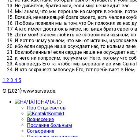
Не дивитесь, братия мои, если мир ненавидит вас.
Мы знаем, что мы перешли из смерти в жизнь, пото
Всякий, ненавидящий брата своего, есть человекоуб
Любовь познали мы в том, что Он положил за нас д
А кто имеет достаток в мире, но, видя брата своего
Дети мои! станем любить не словом или языком, но
И вот по чему узнаем, что мы от истины, и успокаи
ибо если сердце наше осуждает нас, то кольми паче 
Возлюбленные! если сердце наше не осуждает нас, 
и, чего ни попросим, получим от Него, потому что 
А заповедь Его та, чтобы мы веровали во имя Сына Е
И кто сохраняет заповеди Его, тот пребывает в Нем, 
1
2
3
4
5
© {2021} www.sarvas.de.
НАЧАЛО
Про Отца светов
Kontakt
Вознесение
Послание больным
Сотворение
Послание правителям