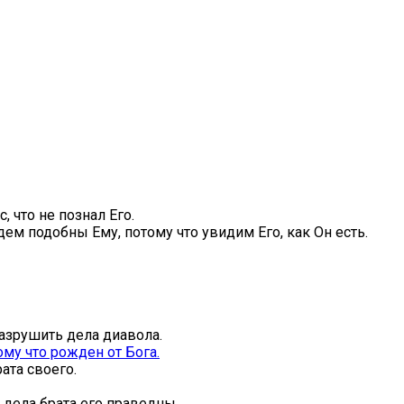
 что не познал Его.
дем подобны Ему, потому что увидим Его, как Он есть.
разрушить дела диавола.
ому что рожден от Бога.
ата своего.
 а дела брата его праведны.