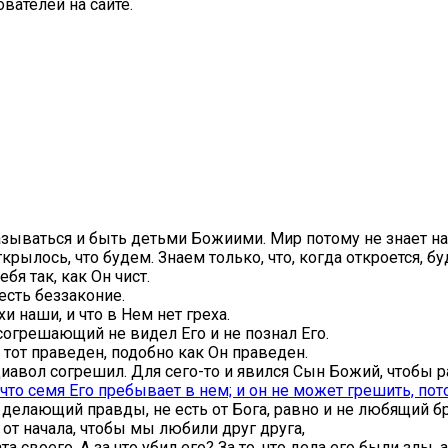
вателей на сайте.
зываться и быть детьми Божиими. Мир потому не знает нас,
ылось, что будем. Знаем только, что, когда откроется, бу
я так, как Он чист.
есть беззаконие.
хи наши, и что в Нем нет греха.
согрешающий не видел Его и не познал Его.
, тот праведен, подобно как Он праведен.
 диавол согрешил. Для сего-то и явился Сын Божий, чтобы 
 что семя Его пребывает в нем; и он не может грешить, пот
 делающий правды, не есть от Бога, равно и не любящий бр
от начала, чтобы мы любили друг друга,
та своего. А за что убил его? За то, что дела его были злы,