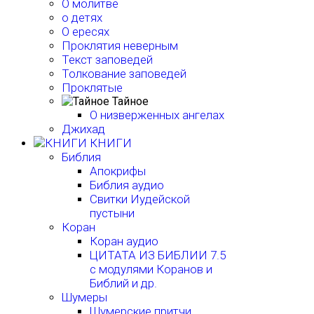
О молитве
о детях
О ересях
Проклятия неверным
Текст заповедей
Толкование заповедей
Проклятые
Тайное
О низверженных ангелах
Джихад
КНИГИ
Библия
Апокрифы
Библия аудио
Свитки Иудейской
пустыни
Коран
Коран аудио
ЦИТАТА ИЗ БИБЛИИ 7.5
с модулями Коранов и
Библий и др.
Шумеры
Шумерские притчи