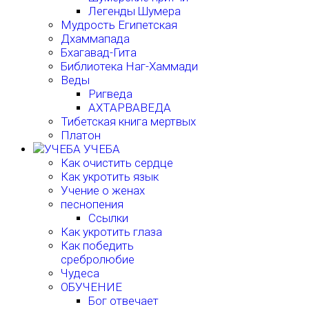
Легенды Шумера
Мудрость Египетская
Дхаммапада
Бхагавад-Гита
Библиотека Наг-Хаммади
Веды
Ригведа
АХТАРВАВЕДА
Тибетская книга мертвых
Платон
УЧЕБА
Как очистить сердце
Как укротить язык
Учение о женах
песнопения
Ссылки
Как укротить глаза
Как победить
сребролюбие
Чудеса
ОБУЧЕНИЕ
Бог отвечает