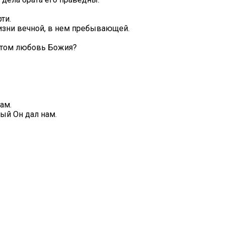
ти.
жизни вечной, в нем пребывающей.
 в том любовь Божия?
ам.
рый Он дал нам.