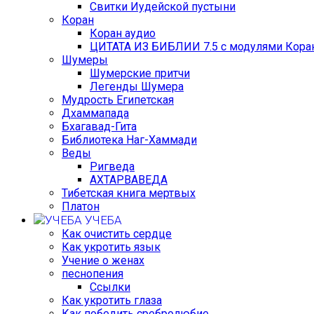
Свитки Иудейской пустыни
Коран
Коран аудио
ЦИТАТА ИЗ БИБЛИИ 7.5 с модулями Коран
Шумеры
Шумерские притчи
Легенды Шумера
Мудрость Египетская
Дхаммапада
Бхагавад-Гита
Библиотека Наг-Хаммади
Веды
Ригведа
АХТАРВАВЕДА
Тибетская книга мертвых
Платон
УЧЕБА
Как очистить сердце
Как укротить язык
Учение о женах
песнопения
Ссылки
Как укротить глаза
Как победить сребролюбие