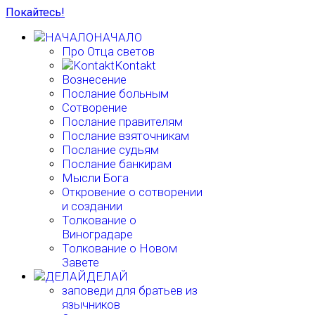
Покайтесь!
НАЧАЛО
Про Отца светов
Kontakt
Вознесение
Послание больным
Сотворение
Послание правителям
Послание взяточникам
Послание судьям
Послание банкирам
Мысли Бога
Откровение о сотворении
и создании
Толкование о
Виноградаре
Толкование о Новом
Завете
ДЕЛАЙ
заповеди для братьев из
язычников