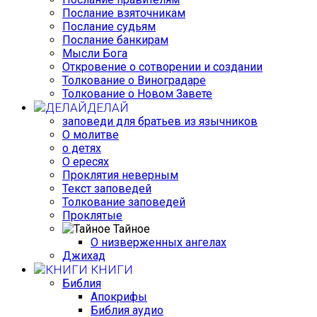
Послание взяточникам
Послание судьям
Послание банкирам
Мысли Бога
Откровение о сотворении и создании
Толкование о Виноградаре
Толкование о Новом Завете
ДЕЛАЙ
заповеди для братьев из язычников
О молитве
о детях
О ересях
Проклятия неверным
Текст заповедей
Толкование заповедей
Проклятые
Тайное
О низверженных ангелах
Джихад
КНИГИ
Библия
Апокрифы
Библия аудио