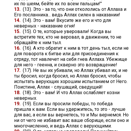
их по шеям, бейте их по всем пальцам!"
13.
(13). Это - за то, что они откололись от Аллаха и
Его посланника... ведь Аллах силен в наказании!
14.
(14). Это - вам! Вкусите же его и что для
неверных - наказание огня!
15.
(15). О те, которые уверовали! Когда вы
встретите тех, кто не веровал, в движении, то не
обращайте к ним тыл.
16.
(16). А кто обратит к ним в тот день тыл, если не
для поворота к битве или для присоединения к
отряду, тот навлечет на себя гнев Аллаха. Убежище
для него - геенна, и скверно это возвращение!
17.
(17). Не вы их убивали, но Аллах убивал их, и не
ты бросил, когда бросил, но Аллах бросил, чтобы
испытать верующих хорошим испытанием от Него.
Поистине, Аллах - слушащий, сведущий!
18.
(18). Это - вам! И что Аллах ослабляет козни
неверных.
19.
(19). Если вы просили победы, то победа
пришла к вам. Если вы удержитесь, то это - лучше
для вас, а если вы вернетесь, то и Мы вернемся. Но
ни от чего не избавит вас ваше сборище, если оно и
многочисленно, и ведь Аллах с верующими.