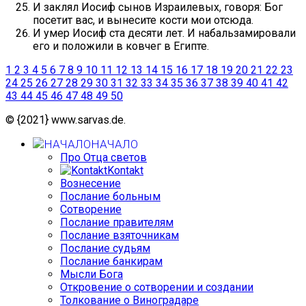
И заклял Иосиф сынов Израилевых, говоря: Бог
посетит вас, и вынесите кости мои отсюда.
И умер Иосиф ста десяти лет. И набальзамировали
его и положили в ковчег в Египте.
1
2
3
4
5
6
7
8
9
10
11
12
13
14
15
16
17
18
19
20
21
22
23
24
25
26
27
28
29
30
31
32
33
34
35
36
37
38
39
40
41
42
43
44
45
46
47
48
49
50
© {2021} www.sarvas.de.
НАЧАЛО
Про Отца светов
Kontakt
Вознесение
Послание больным
Сотворение
Послание правителям
Послание взяточникам
Послание судьям
Послание банкирам
Мысли Бога
Откровение о сотворении и создании
Толкование о Виноградаре