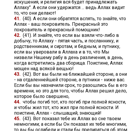
искушения, и религия вся будет принадлежать
Аллаху". А если они удержатся ... ведь Аллах видит
то, что они делают!
41.
(40). А если они обратятся вспять, то знайте, что
Аллах - ваш покровитель. Прекрасный это
покровитель и прекрасный помощник!
42.
(41). И знайте, что если вы взяли что-либо в
добычу, то Аллаху - пятая часть, и посланнику, и
родственникам, и сиротам, и бедным, и путнику,
если вы уверовали в Аллаха и в то, что Мы
низвели Нашему рабу в день различения, в день,
когда встретились два сборища. Поистине, Аллах
мощен над всякой вещью!
43.
(42). Вот вы были на ближайшей стороне, а они
- на отдаленнейшей стороне, а путники - ниже вас.
Если бы вы назначили срок, то разошлись бы в его
времени, но это для того, чтобы Аллах решил дело,
которое было свершено,
44.
чтобы погиб тот, кто погиб при полной ясности,
и чтобы жил тот, кто жил при полной ясности. И
поистине, Аллах - слышащий, знающий!
45.
(43). Вот показал тебе их Аллах во сне твоем
немногими; а если бы Он показал их тебе многими,
то вы бы ослабели и стали бы препираться об этом