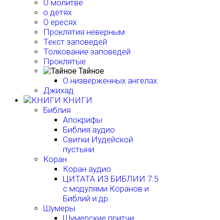
О молитве
о детях
О ересях
Проклятия неверным
Текст заповедей
Толкование заповедей
Проклятые
Тайное
О низверженных ангелах
Джихад
КНИГИ
Библия
Апокрифы
Библия аудио
Свитки Иудейской
пустыни
Коран
Коран аудио
ЦИТАТА ИЗ БИБЛИИ 7.5
с модулями Коранов и
Библий и др.
Шумеры
Шумерские притчи