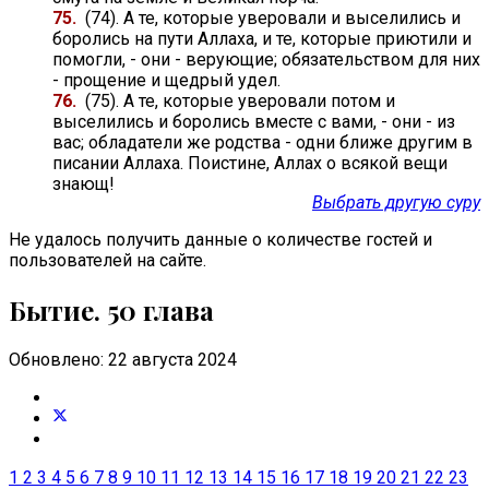
75.
(74). А те, которые уверовали и выселились и
боролись на пути Аллаха, и те, которые приютили и
помогли, - они - верующие; обязательством для них
- прощение и щедрый удел.
76.
(75). А те, которые уверовали потом и
выселились и боролись вместе с вами, - они - из
вас; обладатели же родства - одни ближе другим в
писании Аллаха. Поистине, Аллах о всякой вещи
знающ!
Выбрать другую суру
Не удалось получить данные о количестве гостей и
пользователей на сайте.
Бытие. 50 глава
Обновлено: 22 августа 2024
1
2
3
4
5
6
7
8
9
10
11
12
13
14
15
16
17
18
19
20
21
22
23