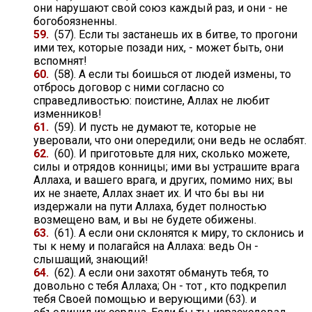
они нарушают свой союз каждый раз, и они - не
богобоязненны.
59.
(57). Если ты застанешь их в битве, то прогони
ими тех, которые позади них, - может быть, они
вспомнят!
60.
(58). А если ты боишься от людей измены, то
отбрось договор с ними согласно со
справедливостью: поистине, Аллах не любит
изменников!
61.
(59). И пусть не думают те, которые не
уверовали, что они опередили; они ведь не ослабят.
62.
(60). И приготовьте для них, сколько можете,
силы и отрядов конницы; ими вы устрашите врага
Аллаха, и вашего врага, и других, помимо них; вы
их не знаете, Аллах знает их. И что бы вы ни
издержали на пути Аллаха, будет полностью
возмещено вам, и вы не будете обижены.
63.
(61). А если они склонятся к миру, то склонись и
ты к нему и полагайся на Аллаха: ведь Он -
слышащий, знающий!
64.
(62). А если они захотят обмануть тебя, то
довольно с тебя Аллаха; Он - тот , кто подкрепил
тебя Своей помощью и верующими (63). и