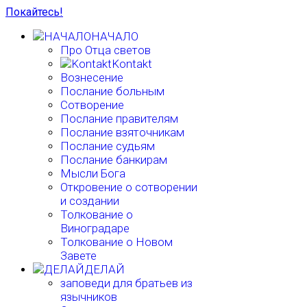
Покайтесь!
НАЧАЛО
Про Отца светов
Kontakt
Вознесение
Послание больным
Сотворение
Послание правителям
Послание взяточникам
Послание судьям
Послание банкирам
Мысли Бога
Откровение о сотворении
и создании
Толкование о
Виноградаре
Толкование о Новом
Завете
ДЕЛАЙ
заповеди для братьев из
язычников