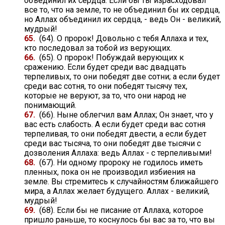
объединил их сердца. Если бы ты израсходовал
все то, что на земле, то не объединил бы их сердца,
но Аллах объединил их сердца, - ведь Он - великий,
мудрый!
65.
(64). О пророк! Довольно с тебя Аллаха и тех,
кто последовал за тобой из верующих.
66.
(65). О пророк! Побуждай верующих к
сражению. Если будет среди вас двадцать
терпеливых, то они победят две сотни; а если будет
среди вас сотня, то они победят тысячу тех,
которые не веруют, за то, что они народ не
понимающий.
67.
(66). Ныне облегчил вам Аллах; Он знает, что у
вас есть слабость. А если будет среди вас сотня
терпеливая, то они победят двести, а если будет
среди вас тысяча, то они победят две тысячи с
дозволения Аллаха: ведь Аллах - с терпеливыми!
68.
(67). Ни одному пророку не годилось иметь
пленных, пока он не производил избиения на
земле. Вы стремитесь к случайностям ближайшего
мира, а Аллах желает будущего. Аллах - великий,
мудрый!
69.
(68). Если бы не писание от Аллаха, которое
пришло раньше, то коснулось бы вас за то, что вы