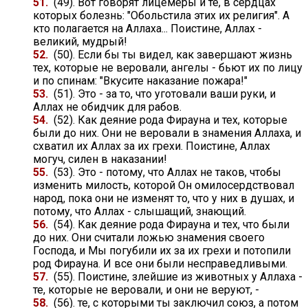
51.
(49). Вот говорят лицемеры и те, в сердцах
которых болезнь: "Обольстила этих их религия". А
кто полагается на Аллаха... Поистине, Аллах -
великий, мудрый!
52.
(50). Если бы ты видел, как завершают жизнь
тех, которые не веровали, ангелы - бьют их по лицу
и по спинам: "Вкусите наказание пожара!"
53.
(51). Это - за то, что уготовали ваши руки, и
Аллах не обидчик для рабов.
54.
(52). Как деяние рода Фирауна и тех, которые
были до них. Они не веровали в знамения Аллаха, и
схватил их Аллах за их грехи. Поистине, Аллах
могуч, силен в наказании!
55.
(53). Это - потому, что Аллах не таков, чтобы
изменить милость, которой Он омилосердствовал
народ, пока они не изменят то, что у них в душах, и
потому, что Аллах - слышащий, знающий.
56.
(54). Как деяние рода Фирауна и тех, что были
до них. Они считали ложью знамения своего
Господа, и Мы погубили их за их грехи и потопили
род Фирауна. И все они были несправедливыми.
57.
(55). Поистине, злейшие из животных у Аллаха -
те, которые не веровали, и они не веруют, -
58.
(56). те, с которыми ты заключил союз, а потом