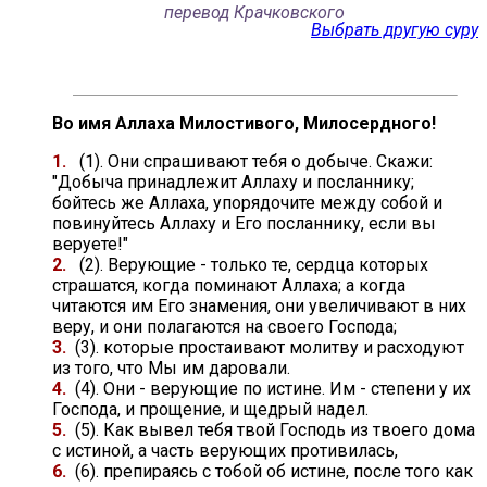
перевод Крачковского
Выбрать другую суру
Во имя Аллаха Милостивого, Милосердного!
1.
(1). Они спрашивают тебя о добыче. Скажи:
"Добыча принадлежит Аллаху и посланнику;
бойтесь же Аллаха, упорядочите между собой и
повинуйтесь Аллаху и Его посланнику, если вы
веруете!"
2.
(2). Верующие - только те, сердца которых
страшатся, когда поминают Аллаха; а когда
читаются им Его знамения, они увеличивают в них
веру, и они полагаются на своего Господа;
3.
(3). которые простаивают молитву и расходуют
из того, что Мы им даровали.
4.
(4). Они - верующие по истине. Им - степени у их
Господа, и прощение, и щедрый надел.
5.
(5). Как вывел тебя твой Господь из твоего дома
с истиной, а часть верующих противилась,
6.
(6). препираясь с тобой об истине, после того как