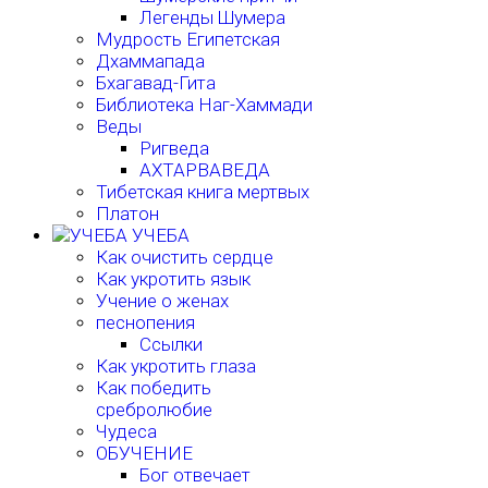
Легенды Шумера
Мудрость Египетская
Дхаммапада
Бхагавад-Гита
Библиотека Наг-Хаммади
Веды
Ригведа
АХТАРВАВЕДА
Тибетская книга мертвых
Платон
УЧЕБА
Как очистить сердце
Как укротить язык
Учение о женах
песнопения
Ссылки
Как укротить глаза
Как победить
сребролюбие
Чудеса
ОБУЧЕНИЕ
Бог отвечает