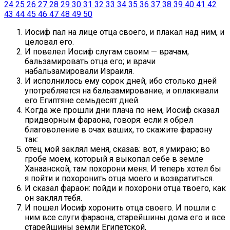
24
25
26
27
28
29
30
31
32
33
34
35
36
37
38
39
40
41
42
43
44
45
46
47
48
49
50
Иосиф пал на лице отца своего, и плакал над ним, и
целовал его.
И повелел Иосиф слугам своим — врачам,
бальзамировать отца его; и врачи
набальзамировали Израиля.
И исполнилось ему сорок дней, ибо столько дней
употребляется на бальзамирование, и оплакивали
его Египтяне семьдесят дней.
Когда же прошли дни плача по нем, Иосиф сказал
придворным фараона, говоря: если я обрел
благоволение в очах ваших, то скажите фараону
так:
отец мой заклял меня, сказав: вот, я умираю; во
гробе моем, который я выкопал себе в земле
Ханаанской, там похорони меня. И теперь хотел бы
я пойти и похоронить отца моего и возвратиться.
И сказал фараон: пойди и похорони отца твоего, как
он заклял тебя.
И пошел Иосиф хоронить отца своего. И пошли с
ним все слуги фараона, старейшины дома его и все
старейшины земли Египетской,