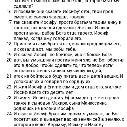
захочет отмстить нам за все зло, которое мы ему
сделали?
И послали они сказать Иосифу: отец твой пред
смертью своею завещал, говоря:
так скажите Иосифу: прости братьям твоим вину и
грех их, так как они сделали тебе зло. И ныне
прости вины рабов Бога отца твоего. Иосиф
плакал, когда ему говорили это.
Пришли и сами братья его, и пали пред лицем его,
и сказали: вот, мы рабы тебе.
И сказал Иосиф: не бойтесь, ибо я боюсь Бога;
вот, вы умышляли против меня зло; но Бог обратил
это в добро, чтобы сделать то, что теперь есть:
сохранить жизнь великому числу людей;
итак не бойтесь: я буду питать вас и детей ваших. И
успокоил их и говорил по сердцу их.
И жил Иосиф в Египте сам и дом отца его; жил же
Иосиф всего сто десять лет.
И видел Иосиф детей у Ефрема до третьего рода,
также и сыновья Махира, сына Манассиина,
родились на колени Иосифа.
И сказал Иосиф братьям своим: я умираю, но Бог
посетит вас и выведет вас из земли сей в землю, о
которой клялся Аврааму, Исааку и Иакову.