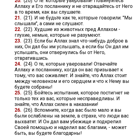
20.
(20). О те. которые уверовали! Повинуйтесь
Аллаху и Его посланнику и не отвращайтесь от Него
в то время, как вы слушаете.
21.
(21). И не будьте как те, которые говорили: "Мы
слышали", а сами не слушают.
22.
(22). Худшие из животных пред Аллахом -
глухие, немые, которые не разумеют.
23.
(23). Если бы Аллах знал что-нибудь доброе в
них, Он дал бы им услышать, а если бы Он дал им
услышать, они отвернулись бы от Него,
отвратившись.
24.
(24). О те, которые уверовали! Отвечайте
Аллаху и посланнику, когда он вас призывает к
тому, что вас оживляет. И знайте, что Аллах стоит
между человеком и его сердцем и что к Нему вы
будете собраны!
25.
(25). Бойтесь испытания, которое постигнет не
только тех из вас, которые несправедливы. И
знайте, что Аллах силен в наказании!
26.
(26). Вспомните, когда вас было мало и вы
были ослаблены на земле, в страхе, что люди вас
выхватят. И Он дал вам убежище и подкрепил
Своей помощью и наделил вас благами, - может
быть, вы будете благодарны!