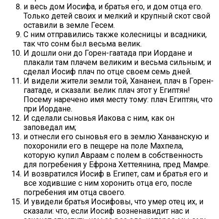
и весь дом Иосифа, и братья его, и дом отца его.
Только детей своих и мелкий и крупный скот свой
оставили в земле Гесем.
С ним отправились также колесницы и всадники,
так что сонм был весьма велик.
И дошли они до Горен-гаатада при Иордане и
плакали там плачем великим и весьма сильным; и
сделал Иосиф плач по отце своем семь дней.
И видели жители земли той, Хананеи, плач в Горен-
гаатаде, и сказали: велик плач этот у Египтян!
Посему наречено имя месту тому: плач Египтян, что
при Иордане.
И сделали сыновья Иакова с ним, как он
заповедал им;
и отнесли его сыновья его в землю Ханаанскую и
похоронили его в пещере на поле Махпела,
которую купил Авраам с полем в собственность
для погребения у Ефрона Хеттеянина, пред Мамре.
И возвратился Иосиф в Египет, сам и братья его и
все ходившие с ним хоронить отца его, после
погребения им отца своего.
И увидели братья Иосифовы, что умер отец их, и
сказали: что, если Иосиф возненавидит нас и