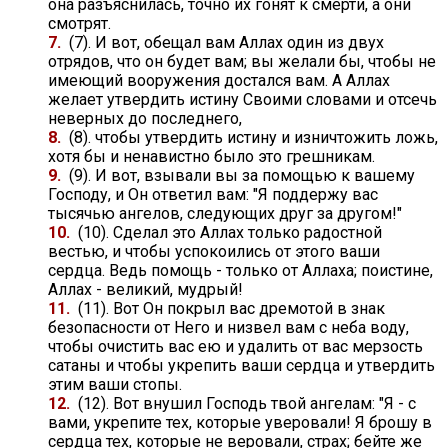
она разъяснилась, точно их гонят к смерти, а они
смотрят.
7.
(7). И вот, обещал вам Аллах один из двух
отрядов, что он будет вам; вы желали бы, чтобы не
имеющий вооружения достался вам. А Аллах
желает утвердить истину Своими словами и отсечь
неверных до последнего,
8.
(8). чтобы утвердить истину и изничтожить ложь,
хотя бы и ненавистно было это грешникам.
9.
(9). И вот, взывали вы за помощью к вашему
Господу, и Он ответил вам: "Я поддержу вас
тысячью ангелов, следующих друг за другом!"
10.
(10). Сделал это Аллах только радостной
вестью, и чтобы успокоились от этого ваши
сердца. Ведь помощь - только от Аллаха; поистине,
Аллах - великий, мудрый!
11.
(11). Вот Он покрыл вас дремотой в знак
безопасности от Него и низвел вам с неба воду,
чтобы очистить вас ею и удалить от вас мерзость
сатаны и чтобы укрепить ваши сердца и утвердить
этим ваши стопы.
12.
(12). Вот внушил Господь твой ангелам: "Я - с
вами, укрепите тех, которые уверовали! Я брошу в
сердца тех, которые не веровали, страх; бейте же