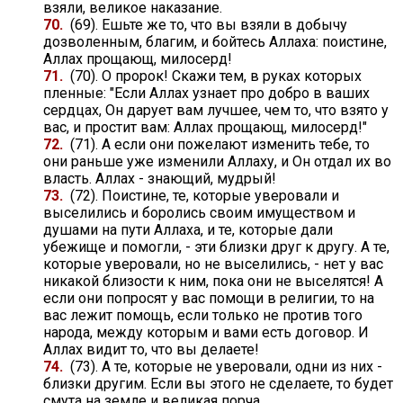
взяли, великое наказание.
70.
(69). Ешьте же то, что вы взяли в добычу
дозволенным, благим, и бойтесь Аллаха: поистине,
Аллах прощающ, милосерд!
71.
(70). О пророк! Скажи тем, в руках которых
пленные: "Если Аллах узнает про добро в ваших
сердцах, Он дарует вам лучшее, чем то, что взято у
вас, и простит вам: Аллах прощающ, милосерд!"
72.
(71). А если они пожелают изменить тебе, то
они раньше уже изменили Аллаху, и Он отдал их во
власть. Аллах - знающий, мудрый!
73.
(72). Поистине, те, которые уверовали и
выселились и боролись своим имуществом и
душами на пути Аллаха, и те, которые дали
убежище и помогли, - эти близки друг к другу. А те,
которые уверовали, но не выселились, - нет у вас
никакой близости к ним, пока они не выселятся! А
если они попросят у вас помощи в религии, то на
вас лежит помощь, если только не против того
народа, между которым и вами есть договор. И
Аллах видит то, что вы делаете!
74.
(73). А те, которые не уверовали, одни из них -
близки другим. Если вы этого не сделаете, то будет
смута на земле и великая порча.