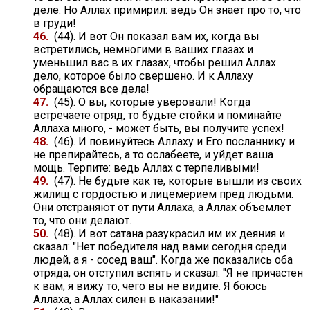
деле. Но Аллах примирил: ведь Он знает про то, что
в груди!
46.
(44). И вот Он показал вам их, когда вы
встретились, немногими в ваших глазах и
уменьшил вас в их глазах, чтобы решил Аллах
дело, которое было свершено. И к Аллаху
обращаются все дела!
47.
(45). О вы, которые уверовали! Когда
встречаете отряд, то будьте стойки и поминайте
Аллаха много, - может быть, вы получите успех!
48.
(46). И повинуйтесь Аллаху и Его посланнику и
не препирайтесь, а то ослабеете, и уйдет ваша
мощь. Терпите: ведь Аллах с терпеливыми!
49.
(47). Не будьте как те, которые вышли из своих
жилищ с гордостью и лицемерием пред людьми.
Они отстраняют от пути Аллаха, а Аллах объемлет
то, что они делают.
50.
(48). И вот сатана разукрасил им их деяния и
сказал: "Нет победителя над вами сегодня среди
людей, а я - сосед ваш". Когда же показались оба
отряда, он отступил вспять и сказал: "Я не причастен
к вам; я вижу то, чего вы не видите. Я боюсь
Аллаха, а Аллах силен в наказании!"