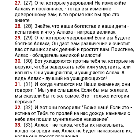
27.
(27). О те, которые уверовали! Не изменяйте
Аллаху и посланнику, - тогда вы измените
доверенному вам, в то время как вы про это
знаете.
28.
(28). Знайте, что ваши богатства и ваши дети -
испытание и что у Аллаха - награда великая.
29.
(29). О те, которые уверовали! Если вы будете
бояться Аллаха, Он даст вам различение и очистит
вас от ваших злых деяний и простит вам. Поистине,
Аллах - обладатель великой милости!
30.
(30). Вот ухищряются против тебя те, которые не
веруют, чтобы задержать тебя или умертвить, или
изгнать. Они ухищряются, и ухищряется Аллах. А
ведь Аллах - лучший из ухищряющихся!
31.
(31). И когда читаются им Наши знамения, они
говорят: " Мы уже слышали. Если бы мы желали,
мы сказали бы то же самое. Это - только истории
первых!"
32.
(32). И вот они говорили: "Боже наш! Если это -
истина от Тебя, то пролей на нас дождь камнями с
неба или пошли мучительное наказание".
33.
(33). Аллах - не таков, чтобы их наказывать,
когда ты среди них; Аллах не будет наказывать их,
когда они просят прощения.