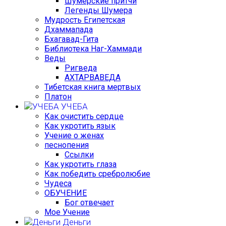
Шумерские притчи
Легенды Шумера
Мудрость Египетская
Дхаммапада
Бхагавад-Гита
Библиотека Наг-Хаммади
Веды
Ригведа
АХТАРВАВЕДА
Тибетская книга мертвых
Платон
УЧЕБА
Как очистить сердце
Как укротить язык
Учение о женах
песнопения
Ссылки
Как укротить глаза
Как победить сребролюбие
Чудеса
ОБУЧЕНИЕ
Бог отвечает
Мое Учение
Деньги