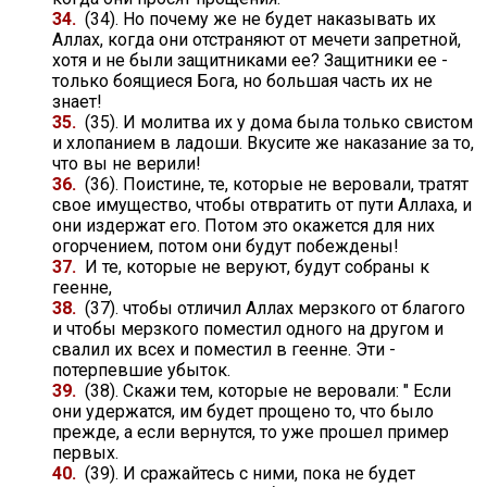
34.
(34). Но почему же не будет наказывать их
Аллах, когда они отстраняют от мечети запретной,
хотя и не были защитниками ее? Защитники ее -
только боящиеся Бога, но большая часть их не
знает!
35.
(35). И молитва их у дома была только свистом
и хлопанием в ладоши. Вкусите же наказание за то,
что вы не верили!
36.
(36). Поистине, те, которые не веровали, тратят
свое имущество, чтобы отвратить от пути Аллаха, и
они издержат его. Потом это окажется для них
огорчением, потом они будут побеждены!
37.
И те, которые не веруют, будут собраны к
геенне,
38.
(37). чтобы отличил Аллах мерзкого от благого
и чтобы мерзкого поместил одного на другом и
свалил их всех и поместил в геенне. Эти -
потерпевшие убыток.
39.
(38). Скажи тем, которые не веровали: " Если
они удержатся, им будет прощено то, что было
прежде, а если вернутся, то уже прошел пример
первых.
40.
(39). И сражайтесь с ними, пока не будет