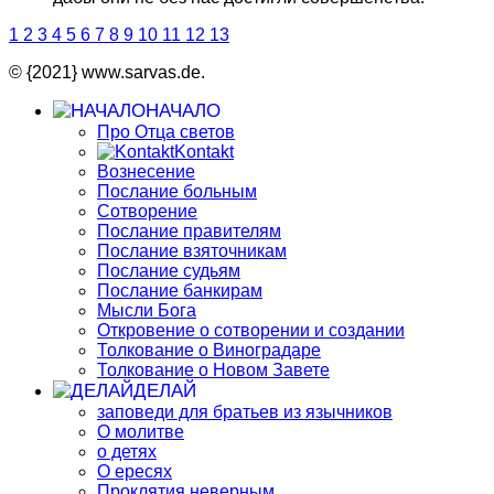
1
2
3
4
5
6
7
8
9
10
11
12
13
© {2021} www.sarvas.de.
НАЧАЛО
Про Отца светов
Kontakt
Вознесение
Послание больным
Сотворение
Послание правителям
Послание взяточникам
Послание судьям
Послание банкирам
Мысли Бога
Откровение о сотворении и создании
Толкование о Виноградаре
Толкование о Новом Завете
ДЕЛАЙ
заповеди для братьев из язычников
О молитве
о детях
О ересях
Проклятия неверным