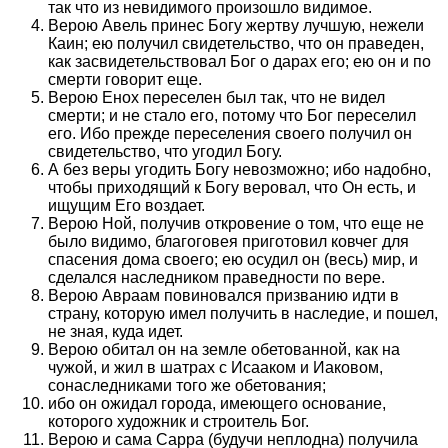
так что из невидимого произошло видимое.
Верою Авель принес Богу жертву лучшую, нежели
Каин; ею получил свидетельство, что он праведен,
как засвидетельствовал Бог о дарах его; ею он и по
смерти говорит еще.
Верою Енох переселен был так, что не видел
смерти; и не стало его, потому что Бог переселил
его. Ибо прежде переселения своего получил он
свидетельство, что угодил Богу.
А без веры угодить Богу невозможно; ибо надобно,
чтобы приходящий к Богу веровал, что Он есть, и
ищущим Его воздает.
Верою Ной, получив откровение о том, что еще не
было видимо, благоговея приготовил ковчег для
спасения дома своего; ею осудил он (весь) мир, и
сделался наследником праведности по вере.
Верою Авраам повиновался призванию идти в
страну, которую имел получить в наследие, и пошел,
не зная, куда идет.
Верою обитал он на земле обетованной, как на
чужой, и жил в шатрах с Исааком и Иаковом,
сонаследниками того же обетования;
ибо он ожидал города, имеющего основание,
которого художник и строитель Бог.
Верою и сама Сарра (будучи неплодна) получила