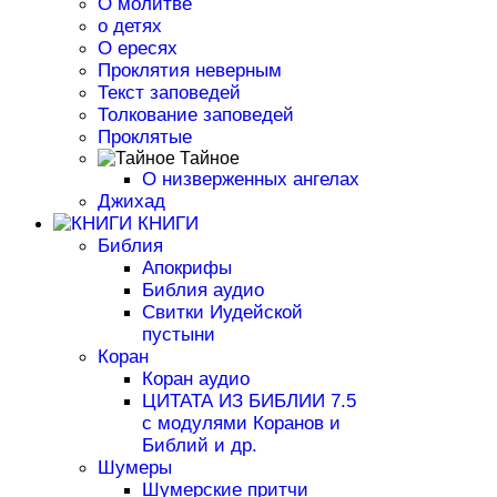
О молитве
о детях
О ересях
Проклятия неверным
Текст заповедей
Толкование заповедей
Проклятые
Тайное
О низверженных ангелах
Джихад
КНИГИ
Библия
Апокрифы
Библия аудио
Свитки Иудейской
пустыни
Коран
Коран аудио
ЦИТАТА ИЗ БИБЛИИ 7.5
с модулями Коранов и
Библий и др.
Шумеры
Шумерские притчи