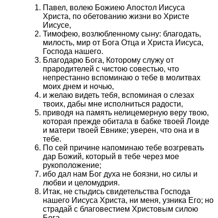
Павел, волею Божиею Апостол Иисуса
Христа, по обетованию жизни во Христе
Иисусе,
Тимофею, возлюбленному сыну: благодать,
милость, мир от Бога Отца и Христа Иисуса,
Господа нашего.
Благодарю Бога, Которому служу от
прародителей с чистою совестью, что
непрестанно вспоминаю о тебе в молитвах
моих днем и ночью,
и желаю видеть тебя, вспоминая о слезах
твоих, дабы мне исполниться радости,
приводя на память нелицемерную веру твою,
которая прежде обитала в бабке твоей Лоиде
и матери твоей Евнике; уверен, что она и в
тебе.
По сей причине напоминаю тебе возгревать
дар Божий, который в тебе через мое
рукоположение;
ибо дал нам Бог духа не боязни, но силы и
любви и целомудрия.
Итак, не стыдись свидетельства Господа
нашего Иисуса Христа, ни меня, узника Его; но
страдай с благовестием Христовым силою
Бога,