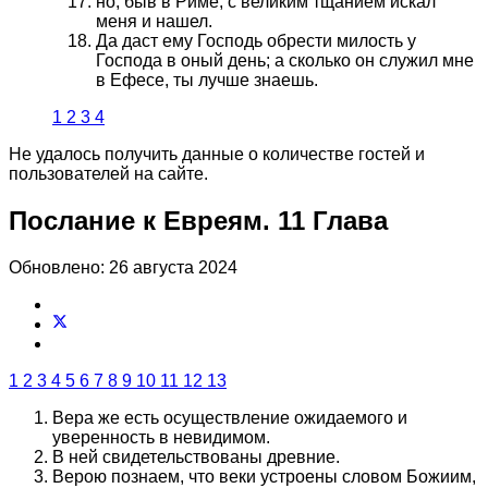
но, быв в Риме, с великим тщанием искал
меня и нашел.
Да даст ему Господь обрести милость у
Господа в оный день; а сколько он служил мне
в Ефесе, ты лучше знаешь.
1
2
3
4
Не удалось получить данные о количестве гостей и
пользователей на сайте.
Послание к Евреям. 11 Глава
Обновлено: 26 августа 2024
1
2
3
4
5
6
7
8
9
10
11
12
13
Вера же есть осуществление ожидаемого и
уверенность в невидимом.
В ней свидетельствованы древние.
Верою познаем, что веки устроены словом Божиим,