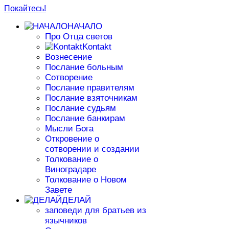
Покайтесь!
НАЧАЛО
Про Отца светов
Kontakt
Вознесение
Послание больным
Сотворение
Послание правителям
Послание взяточникам
Послание судьям
Послание банкирам
Мысли Бога
Откровение о
сотворении и создании
Толкование о
Виноградаре
Толкование о Новом
Завете
ДЕЛАЙ
заповеди для братьев из
язычников