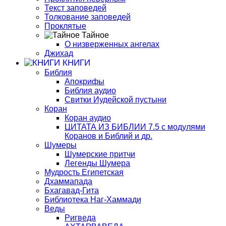
Текст заповедей
Толкование заповедей
Проклятые
Тайное
О низверженных ангелах
Джихад
КНИГИ
Библия
Апокрифы
Библия аудио
Свитки Иудейской пустыни
Коран
Коран аудио
ЦИТАТА ИЗ БИБЛИИ 7.5 с модулями
Коранов и Библий и др.
Шумеры
Шумерские притчи
Легенды Шумера
Мудрость Египетская
Дхаммапада
Бхагавад-Гита
Библиотека Наг-Хаммади
Веды
Ригведа