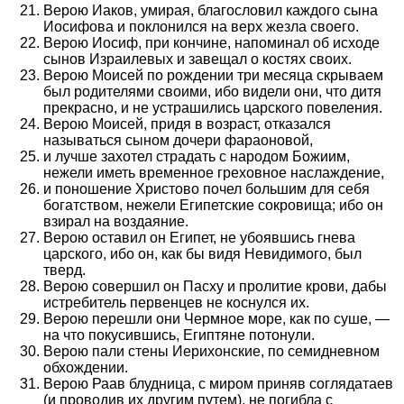
Верою Иаков, умирая, благословил каждого сына
Иосифова и поклонился на верх жезла своего.
Верою Иосиф, при кончине, напоминал об исходе
сынов Израилевых и завещал о костях своих.
Верою Моисей по рождении три месяца скрываем
был родителями своими, ибо видели они, что дитя
прекрасно, и не устрашились царского повеления.
Верою Моисей, придя в возраст, отказался
называться сыном дочери фараоновой,
и лучше захотел страдать с народом Божиим,
нежели иметь временное греховное наслаждение,
и поношение Христово почел большим для себя
богатством, нежели Египетские сокровища; ибо он
взирал на воздаяние.
Верою оставил он Египет, не убоявшись гнева
царского, ибо он, как бы видя Невидимого, был
тверд.
Верою совершил он Пасху и пролитие крови, дабы
истребитель первенцев не коснулся их.
Верою перешли они Чермное море, как по суше, —
на что покусившись, Египтяне потонули.
Верою пали стены Иерихонские, по семидневном
обхождении.
Верою Раав блудница, с миром приняв соглядатаев
(и проводив их другим путем), не погибла с