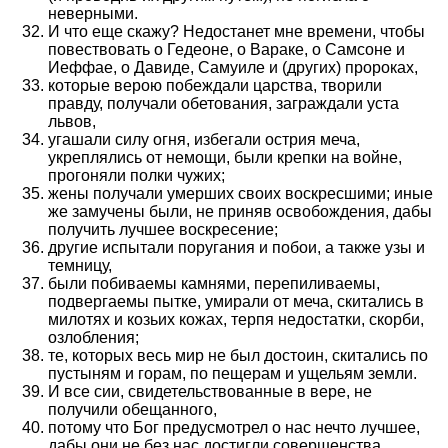
неверными.
И что еще скажу? Недостанет мне времени, чтобы
повествовать о Гедеоне, о Вараке, о Самсоне и
Иеффае, о Давиде, Самуиле и (других) пророках,
которые верою побеждали царства, творили
правду, получали обетования, заграждали уста
львов,
угашали силу огня, избегали острия меча,
укреплялись от немощи, были крепки на войне,
прогоняли полки чужих;
жены получали умерших своих воскресшими; иные
же замучены были, не приняв освобождения, дабы
получить лучшее воскресение;
другие испытали поругания и побои, а также узы и
темницу,
были побиваемы камнями, перепиливаемы,
подвергаемы пытке, умирали от меча, скитались в
милотях и козьих кожах, терпя недостатки, скорби,
озлобления;
те, которых весь мир не был достоин, скитались по
пустыням и горам, по пещерам и ущельям земли.
И все сии, свидетельствованные в вере, не
получили обещанного,
потому что Бог предусмотрел о нас нечто лучшее,
дабы они не без нас достигли совершенства.