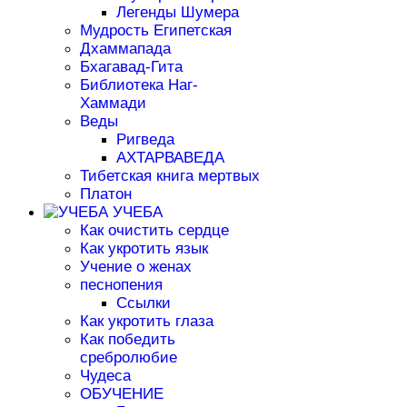
Легенды Шумера
Мудрость Египетская
Дхаммапада
Бхагавад-Гита
Библиотека Наг-
Хаммади
Веды
Ригведа
АХТАРВАВЕДА
Тибетская книга мертвых
Платон
УЧЕБА
Как очистить сердце
Как укротить язык
Учение о женах
песнопения
Ссылки
Как укротить глаза
Как победить
сребролюбие
Чудеса
ОБУЧЕНИЕ