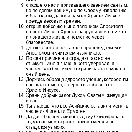
спасшего нас и призвавшего званием святым,
не по делам нашим, но по Своему изволению
и благодати, данной нам во Христе Иисусе
прежде вековых времен,
открывшейся же ныне явлением Спасителя
нашего Иисуса Христа, разрушившего смерть
и явившего жизнь и нетление через
благовестие,
для которого я поставлен проповедником и
Апостолом и учителем язычников.
По сей причине я и страдаю так; но не
стыжусь. Ибо я знаю, в Кого уверовал, и
уверен, что Он силен сохранить залог мой на
оный день.
Держись образца здравого учения, которое ты
слышал от меня, с верою и любовью во
Христе Иисусе.
Храни добрый залог Духом Святым, живущим
в нас.
Ты знаешь, что все Асийские оставили меня; в
числе их Фигелл и Ермоген.
Да даст Господь милость дому Онисифора за
то, что он многократно покоил меня и не
стыдился уз моих,