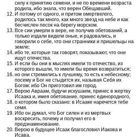
силу к принятию семени, и не по времени возраста
родила, ибо знала, что верен Обещавший.
И потому от одного, и притом омертвелого,
родилось так много, как много звезд на небе и как
бесчислен песок на берегу морском.
Все сии умерли в вере, не получив обетований, а
только издали видели оные, и радовались, и
говорили о себе, что они странники и пришельцы на
земле;
ибо те, которые так говорят, показывают, что они
ищут отечества.
И если бы они в мыслях имели то отечество, из
которого вышли, то имели бы время возвратиться;
но они стремились к лучшему, то есть к небесному;
посему и Бог не стыдится их, называя Себя их
Богом: ибо Он приготовил им город.
Верою Авраам, будучи искушаем, принес в жертву
Исаака и, имея обетование, принес единородного,
о котором было сказано: в Исааке наречется тебе
семя.
Ибо он думал, что Бог силен и из мертвых
воскресить, почему и получил его в
предзнаменование.
Верою в будущее Исаак благословил Иакова и
Исава.