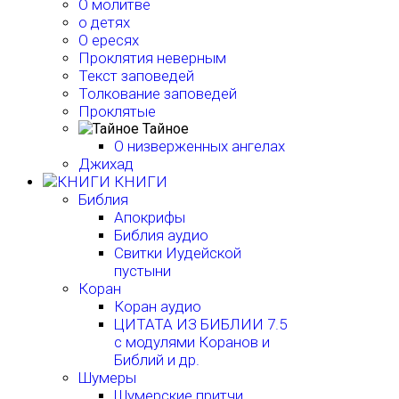
О молитве
о детях
О ересях
Проклятия неверным
Текст заповедей
Толкование заповедей
Проклятые
Тайное
О низверженных ангелах
Джихад
КНИГИ
Библия
Апокрифы
Библия аудио
Свитки Иудейской
пустыни
Коран
Коран аудио
ЦИТАТА ИЗ БИБЛИИ 7.5
с модулями Коранов и
Библий и др.
Шумеры
Шумерские притчи