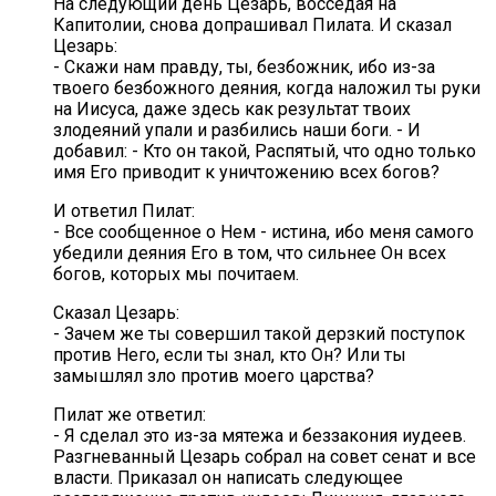
На следующий день Цезарь, восседая на
Капитолии, снова допрашивал Пилата. И сказал
Цезарь:
- Скажи нам правду, ты, безбожник, ибо из-за
твоего безбожного деяния, когда наложил ты руки
на Иисуса, даже здесь как результат твоих
злодеяний упали и разбились наши боги. - И
добавил: - Кто он такой, Распятый, что одно только
имя Его приводит к уничтожению всех богов?
И ответил Пилат:
- Все сообщенное о Нем - истина, ибо меня самого
убедили деяния Его в том, что сильнее Он всех
богов, которых мы почитаем.
Сказал Цезарь:
- Зачем же ты совершил такой дерзкий поступок
против Него, если ты знал, кто Он? Или ты
замышлял зло против моего царства?
Пилат же ответил:
- Я сделал это из-за мятежа и беззакония иудеев.
Разгневанный Цезарь собрал на совет сенат и все
власти. Приказал он написать следующее