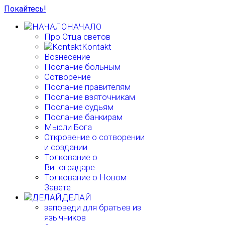
Покайтесь!
НАЧАЛО
Про Отца светов
Kontakt
Вознесение
Послание больным
Сотворение
Послание правителям
Послание взяточникам
Послание судьям
Послание банкирам
Мысли Бога
Откровение о сотворении
и создании
Толкование о
Виноградаре
Толкование о Новом
Завете
ДЕЛАЙ
заповеди для братьев из
язычников