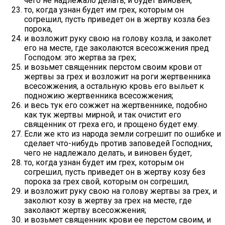
чего не надлежало делать, и будет виновен,
то, когда узнан будет им грех, которым он
согрешил, пусть приведет он в жертву козла без
порока,
и возложит руку свою на голову козла, и заколет
его на месте, где заколаются всесожжения пред
Господом: это жертва за грех;
и возьмет священник перстом своим крови от
жертвы за грех и возложит на роги жертвенника
всесожжения, а остальную кровь его выльет к
подножию жертвенника всесожжения;
и весь тук его сожжет на жертвеннике, подобно
как тук жертвы мирной, и так очистит его
священник от греха его, и прощено будет ему.
Если же кто из народа земли согрешит по ошибке и
сделает что-нибудь против заповедей Господних,
чего не надлежало делать, и виновен будет,
то, когда узнан будет им грех, которым он
согрешил, пусть приведет он в жертву козу без
порока за грех свой, которым он согрешил,
и возложит руку свою на голову жертвы за грех, и
заколют козу в жертву за грех на месте, где
заколают жертву всесожжения;
и возьмет священник крови ее перстом своим, и