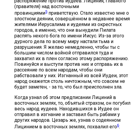
распоряжение против иудеев: Лициния, главного
(правителя) над восточными
5
провинциями
приветствую. Стало известно мне о
злостном деянии, совершённом в недавнее время
жителями Иерусалима и иудеями из окрестных
городов, а именно, что они вынудили Пилата
распять некого бога по имени Иисус. Из-за этого
дурного дела по всему миру настали тьма и
разрушения. Я желаю немедленно, чтобы ты с
большим числом войной отправился туда и
захватил их в плен согласно этому распоряжению.
Повинуйся и выступи против них и отправь их в
рассеяние по всем народам, чтобы они
рабствовали у них. Изгнанный из всей Иудеи, этот
народ окажется столь ничтожным, что совсем не
будет заметен, - за то, что был преисполнен зла.
Когда узнал об этом предписании Лициний в
восточных землях, то, объятый страхом, он погубил
весь народ иудеев. Находившихся в Иудее он
отправил в изгнание и заставил быть рабами у
других народов. Цезарь же, узнав о содеянном
6
Лицинием в восточных землях, похвалил его
.