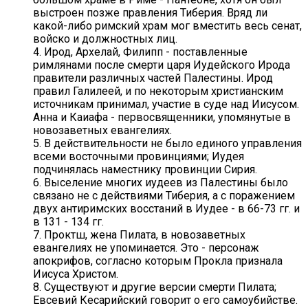
выстроен позже правления Тиберия. Вряд ли
какой-либо римский храм мог вместить весь сенат,
войско и должностных лиц.
4. Ирод, Архелай, Филипп - поставленные
римлянами после смерти царя Иудейского Ирода
правители различных частей Палестины. Ирод
правил Галилеей, и по некоторым христианским
источникам принимал, участие в суде над Иисусом.
Анна и Каиафа - первосвященники, упомянутые в
новозаветных евангелиях.
5. В действительности не было единого управления
всеми восточными провинциями; Иудея
подчинялась наместнику провинции Сирия.
6. Выселение многих иудеев из Палестины было
связано не с действиями Тиберия, а с поражением
двух антиримских восстаний в Иудее - в 66-73 гг. и
в 131 - 134 гг.
7. Проктш, жена Пилата, в новозаветных
евангелиях не упоминается. Это - персонаж
апокрифов, согласно которым Прокла признала
Иисуса Христом.
8. Существуют и другие версии смерти Пилата;
Евсевий Кесарийский говорит о его самоубийстве.