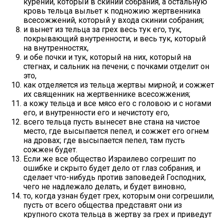
курений, который в скинии собрания, а остальную
кровь тельца выльет к подножию жертвенника
всесожжений, который у входа скинии собрания;
и вынет из тельца за грех весь тук его, тук,
покрывающий внутренности, и весь тук, который
на внутренностях,
и обе почки и тук, который на них, который на
стегнах, и сальник на печени; с почками отделит он
это,
как отделяется из тельца жертвы мирной; и сожжет
их священник на жертвеннике всесожжения;
а кожу тельца и все мясо его с головою и с ногами
его, и внутренности его и нечистоту его,
всего тельца пусть вынесет вне стана на чистое
место, где высыпается пепел, и сожжет его огнем
на дровах; где высыпается пепел, там пусть
сожжен будет.
Если же все общество Израилево согрешит по
ошибке и скрыто будет дело от глаз собрания, и
сделает что-нибудь против заповедей Господних,
чего не надлежало делать, и будет виновно,
то, когда узнан будет грех, которым они согрешили,
пусть от всего общества представят они из
крупного скота тельца в жертву за грех и приведут