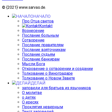
© {2021} www.sarvas.de.
НАЧАЛО
Про Отца светов
Kontakt
Вознесение
Послание больным
Сотворение
Послание правителям
Послание взяточникам
Послание судьям
Послание банкирам
Мысли Бога
Откровение о сотворении и создании
Толкование о Виноградаре
Толкование о Новом Завете
ДЕЛАЙ
заповеди для братьев из язычников
О молитве
о детях
О ересях
Проклятия неверным
Текст заповедей