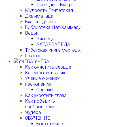
Легенды Шумера
Мудрость Египетская
Дхаммапада
Бхагавад-Гита
Библиотека Наг-Хаммади
Веды
Ригведа
АХТАРВАВЕДА
Тибетская книга мертвых
Платон
УЧЕБА
Как очистить сердце
Как укротить язык
Учение о женах
песнопения
Ссылки
Как укротить глаза
Как победить
сребролюбие
Чудеса
ОБУЧЕНИЕ
Бог отвечает