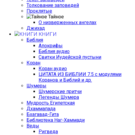
Толкование заповедей
Проклятые
Тайное
О низверженных ангелах
Джихад
КНИГИ
Библия
Апокрифы
Библия аудио
Свитки Иудейской пустыни
Коран
Коран аудио
ЦИТАТА ИЗ БИБЛИИ 7.5 с модулями
Коранов и Библий и др.
Шумеры
Шумерские притчи
Легенды Шумера
Мудрость Египетская
Дхаммапада
Бхагавад-Гита
Библиотека Наг-Хаммади
Веды
Ригведа