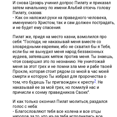
И снова Цезарь учинил допрос Пилату и приказал
затем начальнику по имени Альбий отсечь голову
Пилату, сказав:
- Как он наложил руки на праведного человека,
именуемого Христом, так и сам должен пострадать,
и не будет ему спасения.
Пилат же, придя на место казни, взмолился про
себя: "Господи, не наказывай меня вместе со
зловредными евреями, ибо не схватил бы я Тебя,
если бы не вынудил меня народ беззаконных
иудеев, затеявших мятеж против меня. Ты знаешь,
чтоя совершил это по незнанию. Не уничтожай
меня за этот грех и не помни зла мне и рабе твоей
Прокле, которая стоит рядом со мной в час моей
смерти и которую Ты избрал для пророчества о
7
том, что будешь Ты пригвожден к кресту
. Не
наказывай ее за мой грех, но помилуй нас и
причисли к сонму праведников Своих".
И как только окончил Пилат молиться, раздался
голос с неба:
- Благословляют тебя все колена и все отцы
народов за то, что из-за тебя исполнились все