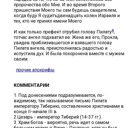
пророчества обо Мне. И во время Второго
пришествия Моего ты сам будешь свидетелем,
когда буду Я судитъдвенадцать колен Израиля и
тех, кто не принял имени Моего.
8
И как только префект отрубил голову Пилату
,
тотчас ангел подхватил ее. Жена же его, Прокла,
увидев приблизившегося и взявшего голову
Пилата ангела, преисполнилась радостью и
испустила дух. И была похоронена вместе с мужем
своим.
прочие апокрифы
КОММЕНТАРИИ
1. Под донесениями подразумевается, по-
видимому, так называемое письмо Пилата
императору Тиберию, составленное христианами в
конце II-начале III в.
2.Цезарь - император Тиберий (14-37 гг.).
3. Храм богов - вероятно, речь идет о самом
большом храме в Риме - Пантеоне, хотя он был