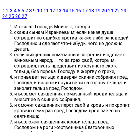
1
2
3
4
5
6
7
8
9
10
11
12
13
14
15
16
17
18
19
20
21
22
23
24
25
26
27
И сказал Господь Моисею, говоря:
скажи сынам Израилевым: если какая душа
согрешит по ошибке против каких-либо заповедей
Господних и сделает что-нибудь, чего не должно
делать;
если священник помазанный согрешит и сделает
виновным народ, — то за грех свой, которым
согрешил, пусть представит из крупного скота
тельца, без порока, Господу в жертву о грехе,
и приведет тельца к дверям скинии собрания пред
Господа, и возложит руки свои на голову тельца, и
заколет тельца пред Господом;
и возьмет священник помазанный, крови тельца и
внесет ее в скинию собрания,
и омочит священник перст свой в кровь и покропит
кровью семь раз пред Господом пред завесою
святилища;
и возложит священник крови тельца пред
Господом на роги жертвенника благовонных