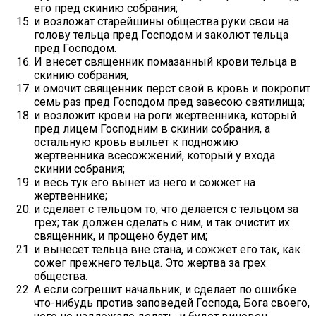
его пред скинию собрания;
и возложат старейшины общества руки свои на
голову тельца пред Господом и заколют тельца
пред Господом.
И внесет священник помазанный крови тельца в
скинию собрания,
и омочит священник перст свой в кровь и покропит
семь раз пред Господом пред завесою святилища;
и возложит крови на роги жертвенника, который
пред лицем Господним в скинии собрания, а
остальную кровь выльет к подножию
жертвенника всесожжений, который у входа
скинии собрания;
и весь тук его вынет из него и сожжет на
жертвеннике;
и сделает с тельцом то, что делается с тельцом за
грех; так должен сделать с ним, и так очистит их
священник, и прощено будет им;
и вынесет тельца вне стана, и сожжет его так, как
сожег прежнего тельца. Это жертва за грех
общества.
А если согрешит начальник, и сделает по ошибке
что-нибудь против заповедей Господа, Бога своего,