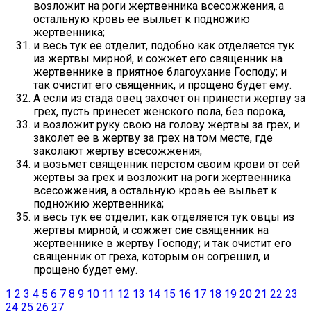
возложит на роги жертвенника всесожжения, а
остальную кровь ее выльет к подножию
жертвенника;
и весь тук ее отделит, подобно как отделяется тук
из жертвы мирной, и сожжет его священник на
жертвеннике в приятное благоухание Господу; и
так очистит его священник, и прощено будет ему.
А если из стада овец захочет он принести жертву за
грех, пусть принесет женского пола, без порока,
и возложит руку свою на голову жертвы за грех, и
заколет ее в жертву за грех на том месте, где
заколают жертву всесожжения;
и возьмет священник перстом своим крови от сей
жертвы за грех и возложит на роги жертвенника
всесожжения, а остальную кровь ее выльет к
подножию жертвенника;
и весь тук ее отделит, как отделяется тук овцы из
жертвы мирной, и сожжет сие священник на
жертвеннике в жертву Господу; и так очистит его
священник от греха, которым он согрешил, и
прощено будет ему.
1
2
3
4
5
6
7
8
9
10
11
12
13
14
15
16
17
18
19
20
21
22
23
24
25
26
27