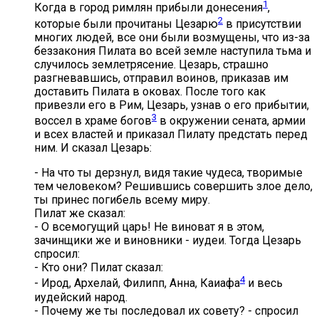
1
Когда в город римлян прибыли донесения
,
2
которые были прочитаны Цезарю
в присутствии
многих людей, все они были возмущены, что из-за
беззакония Пилата во всей земле наступила тьма и
случилось землетрясение. Цезарь, страшно
разгневавшись, отправил воинов, приказав им
доставить Пилата в оковах. После того как
привезли его в Рим, Цезарь, узнав о его прибытии,
3
воссел в храме богов
в окружении сената, армии
и всех властей и приказал Пилату предстать перед
ним. И сказал Цезарь:
- На что ты дерзнул, видя такие чудеса, творимые
тем человеком? Решившись совершить злое дело,
ты принес погибель всему миру.
Пилат же сказал:
- О всемогущий царь! Не виноват я в этом,
зачинщики же и виновники - иудеи. Тогда Цезарь
спросил:
- Кто они? Пилат сказал:
4
- Ирод, Архелай, Филипп, Анна, Каиафа
и весь
иудейский народ.
- Почему же ты последовал их совету? - спросил