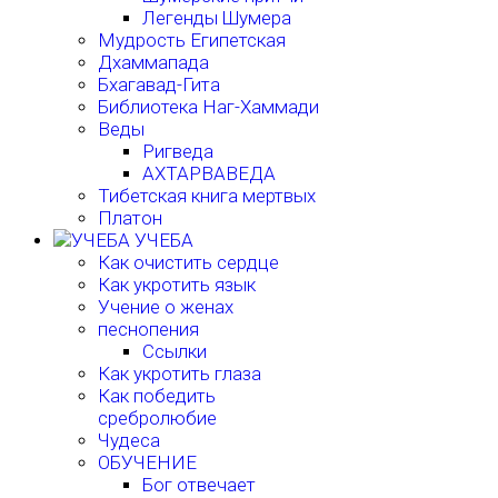
Легенды Шумера
Мудрость Египетская
Дхаммапада
Бхагавад-Гита
Библиотека Наг-Хаммади
Веды
Ригведа
АХТАРВАВЕДА
Тибетская книга мертвых
Платон
УЧЕБА
Как очистить сердце
Как укротить язык
Учение о женах
песнопения
Ссылки
Как укротить глаза
Как победить
сребролюбие
Чудеса
ОБУЧЕНИЕ
Бог отвечает