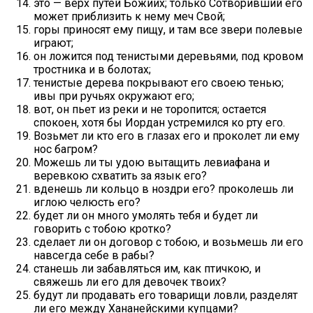
это — верх путей Божиих; только Сотворивший его
может приблизить к нему меч Свой;
горы приносят ему пищу, и там все звери полевые
играют;
он ложится под тенистыми деревьями, под кровом
тростника и в болотах;
тенистые дерева покрывают его своею тенью;
ивы при ручьях окружают его;
вот, он пьет из реки и не торопится; остается
спокоен, хотя бы Иордан устремился ко рту его.
Возьмет ли кто его в глазах его и проколет ли ему
нос багром?
Можешь ли ты удою вытащить левиафана и
веревкою схватить за язык его?
вденешь ли кольцо в ноздри его? проколешь ли
иглою челюсть его?
будет ли он много умолять тебя и будет ли
говорить с тобою кротко?
сделает ли он договор с тобою, и возьмешь ли его
навсегда себе в рабы?
станешь ли забавляться им, как птичкою, и
свяжешь ли его для девочек твоих?
будут ли продавать его товарищи ловли, разделят
ли его между Хананейскими купцами?