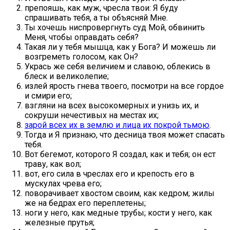
препояшь, как муж, чресла твои: Я буду
спрашивать тебя, а ты объясняй Мне.
Ты хочешь ниспровергнуть суд Мой, обвинить
Меня, чтобы оправдать себя?
Такая ли у тебя мышца, как у Бога? И можешь ли
возгреметь голосом, как Он?
Укрась же себя величием и славою, облекись в
блеск и великолепие;
излей ярость гнева твоего, посмотри на все гордое
и смири его;
взгляни на всех высокомерных и унизь их, и
сокруши нечестивых на местах их;
зарой всех их в землю и лица их покрой тьмою
.
Тогда и Я признаю, что десница твоя может спасать
тебя.
Вот бегемот, которого Я создал, как и тебя; он ест
траву, как вол;
вот, его сила в чреслах его и крепость его в
мускулах чрева его;
поворачивает хвостом своим, как кедром; жилы
же на бедрах его переплетены;
ноги у него, как медные трубы; кости у него, как
железные прутья;