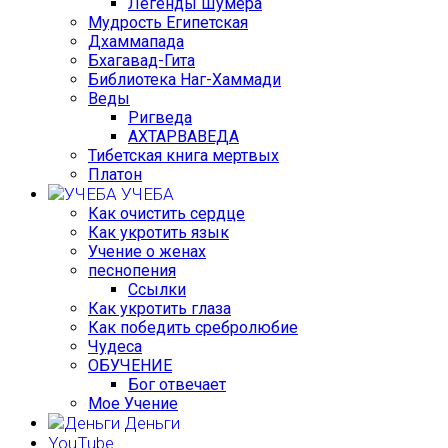
Легенды Шумера
Мудрость Египетская
Дхаммапада
Бхагавад-Гита
Библиотека Наг-Хаммади
Веды
Ригведа
АХТАРВАВЕДА
Тибетская книга мертвых
Платон
УЧЕБА
Как очистить сердце
Как укротить язык
Учение о женах
песнопения
Ссылки
Как укротить глаза
Как победить сребролюбие
Чудеса
ОБУЧЕНИЕ
Бог отвечает
Мое Учение
Деньги
YouTube