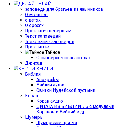
ДЕЛАЙ
заповеди для братьев из язычников
О молитве
о детях
О ересях
Проклятия неверным
Текст заповедей
Толкование заповедей
Проклятые
Тайное
О низверженных ангелах
Джихад
КНИГИ
Библия
Апокрифы
Библия аудио
Свитки Иудейской пустыни
Коран
Коран аудио
ЦИТАТА ИЗ БИБЛИИ 7.5 с модулями
Коранов и Библий и др.
Шумеры
Шумерские притчи