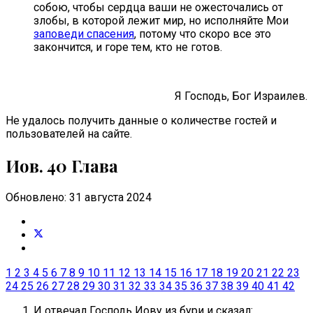
собою, чтобы сердца ваши не ожесточались от
злобы, в которой лежит мир, но исполняйте Мои
заповеди спасения
, потому что скоро все это
закончится, и горе тем, кто не готов.
Я Господь, Бог Израилев.
Не удалось получить данные о количестве гостей и
пользователей на сайте.
Иов. 40 Глава
Обновлено: 31 августа 2024
1
2
3
4
5
6
7
8
9
10
11
12
13
14
15
16
17
18
19
20
21
22
23
24
25
26
27
28
29
30
31
32
33
34
35
36
37
38
39
40
41
42
И отвечал Господь Иову из бури и сказал: