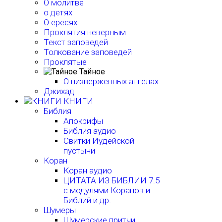
О молитве
о детях
О ересях
Проклятия неверным
Текст заповедей
Толкование заповедей
Проклятые
Тайное
О низверженных ангелах
Джихад
КНИГИ
Библия
Апокрифы
Библия аудио
Свитки Иудейской
пустыни
Коран
Коран аудио
ЦИТАТА ИЗ БИБЛИИ 7.5
с модулями Коранов и
Библий и др.
Шумеры
Шумерские притчи