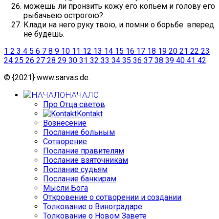
можешь ли пронзить кожу его копьем и голову его
рыбачьею острогою?
Клади на него руку твою, и помни о борьбе: вперед
не будешь.
1
2
3
4
5
6
7
8
9
10
11
12
13
14
15
16
17
18
19
20
21
22
23
24
25
26
27
28
29
30
31
32
33
34
35
36
37
38
39
40
41
42
© {2021} www.sarvas.de.
НАЧАЛО
Про Отца светов
Kontakt
Вознесение
Послание больным
Сотворение
Послание правителям
Послание взяточникам
Послание судьям
Послание банкирам
Мысли Бога
Откровение о сотворении и создании
Толкование о Виноградаре
Толкование о Новом Завете