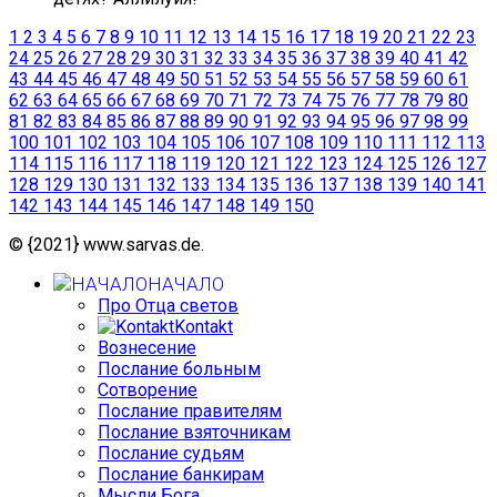
1
2
3
4
5
6
7
8
9
10
11
12
13
14
15
16
17
18
19
20
21
22
23
24
25
26
27
28
29
30
31
32
33
34
35
36
37
38
39
40
41
42
43
44
45
46
47
48
49
50
51
52
53
54
55
56
57
58
59
60
61
62
63
64
65
66
67
68
69
70
71
72
73
74
75
76
77
78
79
80
81
82
83
84
85
86
87
88
89
90
91
92
93
94
95
96
97
98
99
100
101
102
103
104
105
106
107
108
109
110
111
112
113
114
115
116
117
118
119
120
121
122
123
124
125
126
127
128
129
130
131
132
133
134
135
136
137
138
139
140
141
142
143
144
145
146
147
148
149
150
© {2021} www.sarvas.de.
НАЧАЛО
Про Отца светов
Kontakt
Вознесение
Послание больным
Сотворение
Послание правителям
Послание взяточникам
Послание судьям
Послание банкирам
Мысли Бога