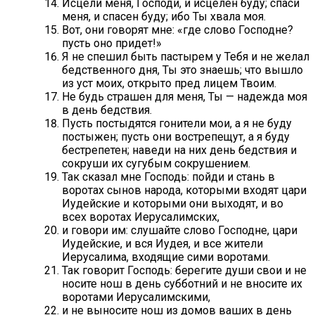
Исцели меня, Господи, и исцелен буду; спаси
меня, и спасен буду; ибо Ты хвала моя.
Вот, они говорят мне: «где слово Господне?
пусть оно придет!»
Я не спешил быть пастырем у Тебя и не желал
бедственного дня, Ты это знаешь; что вышло
из уст моих, открыто пред лицем Твоим.
Не будь страшен для меня, Ты — надежда моя
в день бедствия.
Пусть постыдятся гонители мои, а я не буду
постыжен; пусть они вострепещут, а я буду
бестрепетен; наведи на них день бедствия и
сокруши их сугубым сокрушением.
Так сказал мне Господь: пойди и стань в
воротах сынов народа, которыми входят цари
Иудейские и которыми они выходят, и во
всех воротах Иерусалимских,
и говори им: слушайте слово Господне, цари
Иудейские, и вся Иудея, и все жители
Иерусалима, входящие сими воротами.
Так говорит Господь: берегите души свои и не
носите нош в день субботний и не вносите их
воротами Иерусалимскими,
и не выносите нош из домов ваших в день