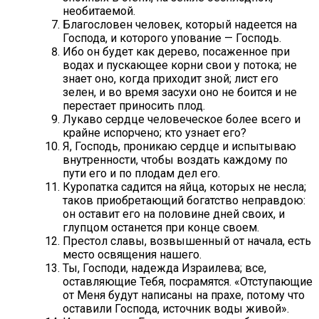
необитаемой.
Благословен человек, который надеется на
Господа, и которого упование — Господь.
Ибо он будет как дерево, посаженное при
водах и пускающее корни свои у потока; не
знает оно, когда приходит зной; лист его
зелен, и во время засухи оно не боится и не
перестает приносить плод.
Лукаво сердце человеческое более всего и
крайне испорчено; кто узнает его?
Я, Господь, проникаю сердце и испытываю
внутренности, чтобы воздать каждому по
пути его и по плодам дел его.
Куропатка садится на яйца, которых не несла;
таков приобретающий богатство неправдою:
он оставит его на половине дней своих, и
глупцом останется при конце своем.
Престол славы, возвышенный от начала, есть
место освящения нашего.
Ты, Господи, надежда Израилева; все,
оставляющие Тебя, посрамятся. «Отступающие
от Меня будут написаны на прахе, потому что
оставили Господа, источник воды живой».