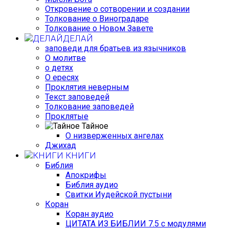
Откровение о сотворении и создании
Толкование о Виноградаре
Толкование о Новом Завете
ДЕЛАЙ
заповеди для братьев из язычников
О молитве
о детях
О ересях
Проклятия неверным
Текст заповедей
Толкование заповедей
Проклятые
Тайное
О низверженных ангелах
Джихад
КНИГИ
Библия
Апокрифы
Библия аудио
Свитки Иудейской пустыни
Коран
Коран аудио
ЦИТАТА ИЗ БИБЛИИ 7.5 с модулями