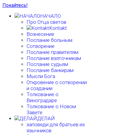
Покайтесь!
НАЧАЛО
Про Отца светов
Kontakt
Вознесение
Послание больным
Сотворение
Послание правителям
Послание взяточникам
Послание судьям
Послание банкирам
Мысли Бога
Откровение о сотворении
и создании
Толкование о
Виноградаре
Толкование о Новом
Завете
ДЕЛАЙ
заповеди для братьев из
язычников