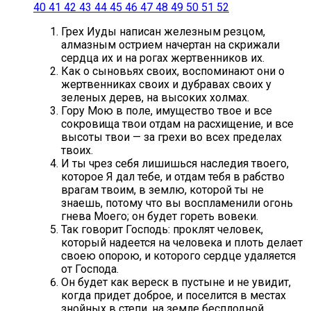
40
41
42
43
44
45
46
47
48
49
50
51
52
Грех Иуды написан железным резцом,
алмазным острием начертан на скрижали
сердца их и на рогах жертвенников их.
Как о сыновьях своих, воспоминают они о
жертвенниках своих и дубравах своих у
зеленых дерев, на высоких холмах.
Гору Мою в поле, имущество твое и все
сокровища твои отдам на расхищение, и все
высоты твои — за грехи во всех пределах
твоих.
И ты чрез себя лишишься наследия твоего,
которое Я дал тебе, и отдам тебя в рабство
врагам твоим, в землю, которой ты не
знаешь, потому что вы воспламенили огонь
гнева Моего; он будет гореть вовеки.
Так говорит Господь: проклят человек,
который надеется на человека и плоть делает
своею опорою, и которого сердце удаляется
от Господа.
Он будет как вереск в пустыне и не увидит,
когда придет доброе, и поселится в местах
знойных в степи, на земле бесплодной,