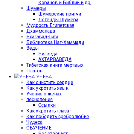
Коранов и Библий и др.
Шумеры
Шумерские притчи
Легенды Шумера
Мудрость Египетская
Дхаммапада
Бхагавад-Гита
Библиотека Наг-Хаммади
Веды
Ригведа
АХТАРВАВЕДА
Тибетская книга мертвых
Платон
УЧЕБА
Как очистить сердце
Как укротить язык
Учение о женах
песнопения
Ссылки
Как укротить глаза
Как победить сребролюбие
Чудеса
ОБУЧЕНИЕ
Бог отвечает