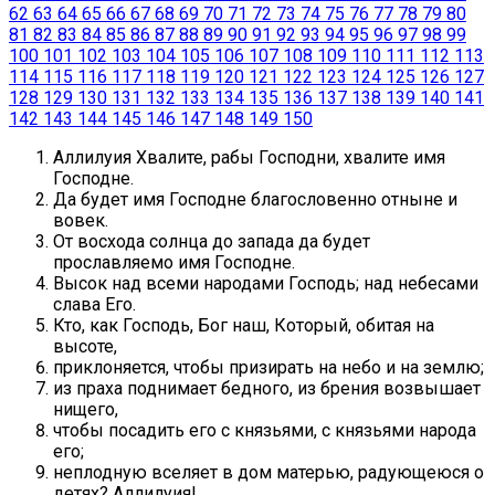
62
63
64
65
66
67
68
69
70
71
72
73
74
75
76
77
78
79
80
81
82
83
84
85
86
87
88
89
90
91
92
93
94
95
96
97
98
99
100
101
102
103
104
105
106
107
108
109
110
111
112
113
114
115
116
117
118
119
120
121
122
123
124
125
126
127
128
129
130
131
132
133
134
135
136
137
138
139
140
141
142
143
144
145
146
147
148
149
150
Аллилуия Хвалите, рабы Господни, хвалите имя
Господне.
Да будет имя Господне благословенно отныне и
вовек.
От восхода солнца до запада да будет
прославляемо имя Господне.
Высок над всеми народами Господь; над небесами
слава Его.
Кто, как Господь, Бог наш, Который, обитая на
высоте,
приклоняется, чтобы призирать на небо и на землю;
из праха поднимает бедного, из брения возвышает
нищего,
чтобы посадить его с князьями, с князьями народа
его;
неплодную вселяет в дом матерью, радующеюся о
детях? Аллилуия!