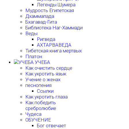
Легенды Шумера
Мудрость Египетская
Дхаммапада
Бхагавад-Гита
Библиотека Наг-Хаммади
Веды
Ригведа
АХТАРВАВЕДА
Тибетская книга мертвых
Платон
УЧЕБА
Как очистить сердце
Как укротить язык
Учение о женах
песнопения
Ссылки
Как укротить глаза
Как победить
сребролюбие
Чудеса
ОБУЧЕНИЕ
Бог отвечает