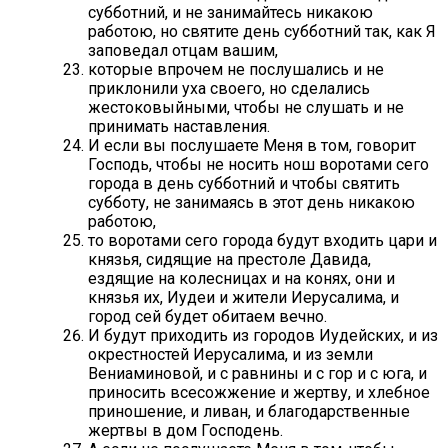
субботний, и не занимайтесь никакою
работою, но святите день субботний так, как Я
заповедал отцам вашим,
которые впрочем не послушались и не
приклонили уха своего, но сделались
жестоковыйными, чтобы не слушать и не
принимать наставления.
И если вы послушаете Меня в том, говорит
Господь, чтобы не носить нош воротами сего
города в день субботний и чтобы святить
субботу, не занимаясь в этот день никакою
работою,
то воротами сего города будут входить цари и
князья, сидящие на престоле Давида,
ездящие на колесницах и на конях, они и
князья их, Иудеи и жители Иерусалима, и
город сей будет обитаем вечно.
И будут приходить из городов Иудейских, и из
окрестностей Иерусалима, и из земли
Вениаминовой, и с равнины и с гор и с юга, и
приносить всесожжение и жертву, и хлебное
приношение, и ливан, и благодарственные
жертвы в дом Господень.