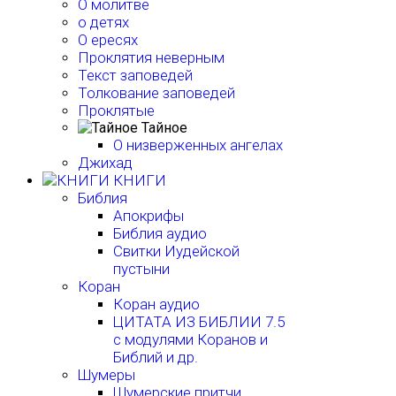
О молитве
о детях
О ересях
Проклятия неверным
Текст заповедей
Толкование заповедей
Проклятые
Тайное
О низверженных ангелах
Джихад
КНИГИ
Библия
Апокрифы
Библия аудио
Свитки Иудейской
пустыни
Коран
Коран аудио
ЦИТАТА ИЗ БИБЛИИ 7.5
с модулями Коранов и
Библий и др.
Шумеры
Шумерские притчи