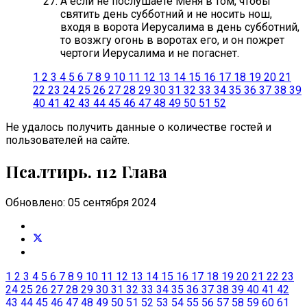
А если не послушаете Меня в том, чтобы
святить день субботний и не носить нош,
входя в ворота Иерусалима в день субботний,
то возжгу огонь в воротах его, и он пожрет
чертоги Иерусалима и не погаснет.
1
2
3
4
5
6
7
8
9
10
11
12
13
14
15
16
17
18
19
20
21
22
23
24
25
26
27
28
29
30
31
32
33
34
35
36
37
38
39
40
41
42
43
44
45
46
47
48
49
50
51
52
Не удалось получить данные о количестве гостей и
пользователей на сайте.
Псалтирь. 112 Глава
Обновлено: 05 сентября 2024
1
2
3
4
5
6
7
8
9
10
11
12
13
14
15
16
17
18
19
20
21
22
23
24
25
26
27
28
29
30
31
32
33
34
35
36
37
38
39
40
41
42
43
44
45
46
47
48
49
50
51
52
53
54
55
56
57
58
59
60
61