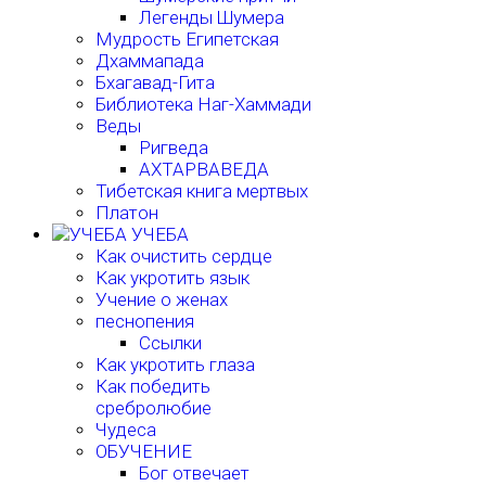
Легенды Шумера
Мудрость Египетская
Дхаммапада
Бхагавад-Гита
Библиотека Наг-Хаммади
Веды
Ригведа
АХТАРВАВЕДА
Тибетская книга мертвых
Платон
УЧЕБА
Как очистить сердце
Как укротить язык
Учение о женах
песнопения
Ссылки
Как укротить глаза
Как победить
сребролюбие
Чудеса
ОБУЧЕНИЕ
Бог отвечает