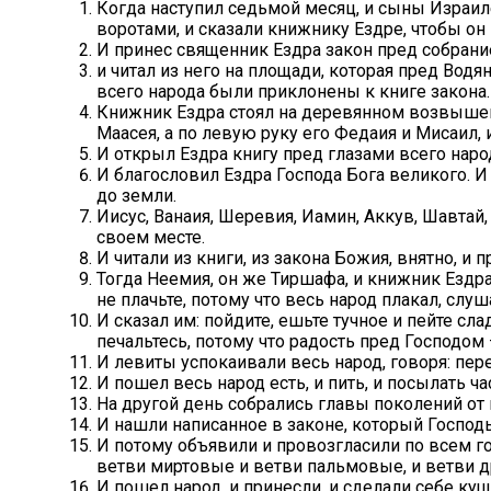
Когда наступил седьмой месяц, и сыны Израиле
воротами, и сказали книжнику Ездре, чтобы он
И принес священник Ездра закон пред собрани
и читал из него на площади, которая пред Вод
всего народа были приклонены к книге закона.
Книжник Ездра стоял на деревянном возвышении,
Маасея, а по левую руку его Федаия и Мисаил,
И открыл Ездра книгу пред глазами всего народ
И благословил Ездра Господа Бога великого. И
до земли.
Иисус, Ванаия, Шеревия, Иамин, Аккув, Шавтай,
своем месте.
И читали из книги, из закона Божия, внятно, и
Тогда Неемия, он же Тиршафа, и книжник Ездра,
не плачьте, потому что весь народ плакал, слуш
И сказал им: пойдите, ешьте тучное и пейте сла
печальтесь, потому что радость пред Господом
И левиты успокаивали весь народ, говоря: перес
И пошел весь народ есть, и пить, и посылать ч
На другой день собрались главы поколений от 
И нашли написанное в законе, который Господ
И потому объявили и провозгласили по всем го
ветви миртовые и ветви пальмовые, и ветви д
И пошел народ, и принесли, и сделали себе кущ