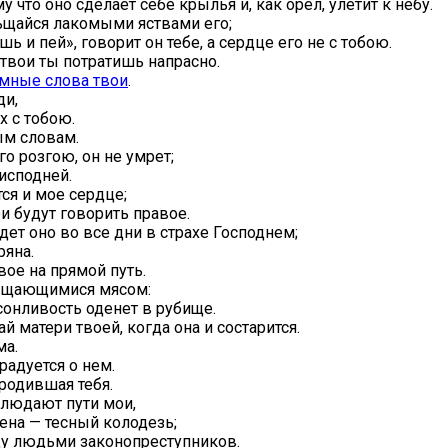
у что оно сделает себе крылья и, как орел, улетит к небу.
ьщайся лакомыми яствами его;
ь и пей», говорит он тебе, а сердце его не с тобою.
твои ты потратишь напрасно.
умные слова твои
.
ди,
х с тобою.
ым словам.
о розгою, он не умрет;
исподней.
ся и мое сердце;
ои будут говорить правое.
дет оно во все дни в страхе Господнем;
ряна.
вое на прямой путь.
ыщающимися мясом:
онливость оденет в рубище.
й матери твоей, когда она и состарится.
ма.
радуется о нем.
 родившая тебя.
блюдают пути мои,
жена — тесный колодезь;
жду людьми законопреступников.