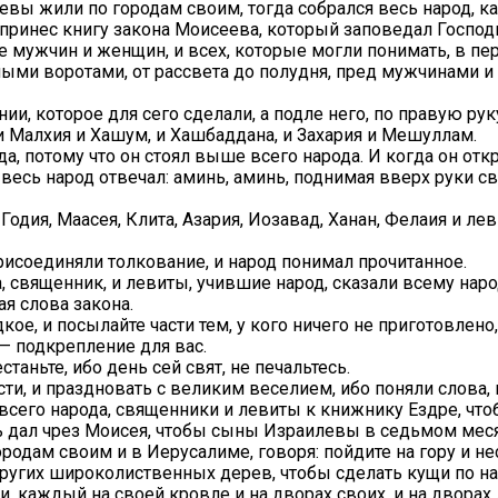
вы жили по городам своим, тогда собрался весь народ, к
 принес книгу закона Моисеева, который заповедал Госпо
е мужчин и женщин, и всех, которые могли понимать, в пе
яными воротами, от рассвета до полудня, пред мужчинами 
 которое для сего сделали, а подле него, по правую руку 
 и Малхия и Хашум, и Хашбаддана, и Захария и Мешуллам.
а, потому что он стоял выше всего народа. И когда он откр
 весь народ отвечал: аминь, аминь, поднимая вверх руки с
 Годия, Маасея, Клита, Азария, Иозавад, Ханан, Фелаия и ле
 присоединяли толкование, и народ понимал прочитанное.
 священник, и левиты, учившие народ, сказали всему народ
ая слова закона.
дкое, и посылайте части тем, у кого ничего не приготовлено
 — подкрепление для вас.
таньте, ибо день сей свят, не печальтесь.
асти, и праздновать с великим веселием, ибо поняли слова,
всего народа, священники и левиты к книжнику Ездре, что
ь дал чрез Моисея, чтобы сыны Израилевы в седьмом месяц
родам своим и в Иерусалиме, говоря: пойдите на гору и н
ругих широколиственных дерев, чтобы сделать кущи по н
и, каждый на своей кровле и на дворах своих, и на дворах