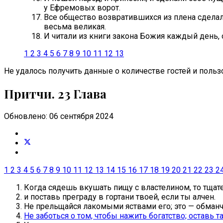
у Ефремовых ворот.
Все общество возвратившихся из плена сделало
весьма великая.
И читали из книги закона Божия каждый день, 
1
2
3
4
5
6
7
8
9
10
11
12
13
Не удалось получить данные о количестве гостей и пользо
Притчи. 23 Глава
Обновлено: 06 сентября 2024
1
2
3
4
5
6
7
8
9
10
11
12
13
14
15
16
17
18
19
20
21
22
23
2
Когда сядешь вкушать пищу с властелином, то тщат
и поставь преграду в гортани твоей, если ты алчен.
Не прельщайся лакомыми яствами его; это — обманч
Не заботься о том, чтобы нажить богатство; оставь 