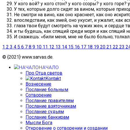
У кого вой? у кого стон? у кого ссоры? у кого горе?
У тех, которые долго сидят за вином, которые прих
Не смотри на вино, как оно краснеет, как оно искрит
впоследствии, как змей, оно укусит, и ужалит, как ас
глаза твои будут смотреть на чужих жен, и сердце т
и ты будешь, как спящий среди моря и как спящий н
И скажешь: «били меня, мне не было больно; толкали 
1
2
3
4
5
6
7
8
9
10
11
12
13
14
15
16
17
18
19
20
21
22
23
2
© {2021} www.sarvas.de.
НАЧАЛО
Про Отца светов
Kontakt
Вознесение
Послание больным
Сотворение
Послание правителям
Послание взяточникам
Послание судьям
Послание банкирам
Мысли Бога
Откровение о сотворении и создании