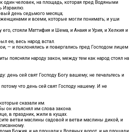
ак один человек, на площадь, которая пред Водяными
дь Израилю.
рвый день седьмого месяца;
и женщинами и всеми, которые могли понимать; и уши
его, стояли Маттифия и Шема, и Анаия и Урия, и Хелкия и
ыл ее, весь народ встал.
вои, — и поклонялись и повергались пред Господом лицем
виты поясняли народу закон, между тем как народ стоял на
у: день сей свят Господу Богу вашему; не печальтесь и
, потому что день сей свят Господу нашему. И не
 которые сказали им.
бы он изъяснял им слова закона.
е, в праздник, жили в кущах.
есите ветви маслины садовой и ветви маслины дикой, и
аписанному.
 дома Божия, и на площади у Водяных ворот, и на площади