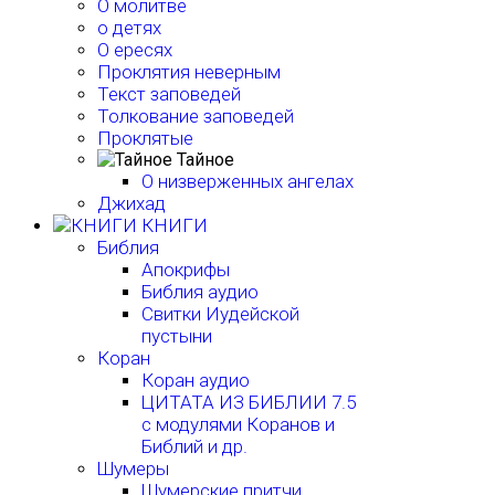
О молитве
о детях
О ересях
Проклятия неверным
Текст заповедей
Толкование заповедей
Проклятые
Тайное
О низверженных ангелах
Джихад
КНИГИ
Библия
Апокрифы
Библия аудио
Свитки Иудейской
пустыни
Коран
Коран аудио
ЦИТАТА ИЗ БИБЛИИ 7.5
с модулями Коранов и
Библий и др.
Шумеры
Шумерские притчи