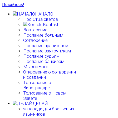
Покайтесь!
НАЧАЛО
Про Отца светов
Kontakt
Вознесение
Послание больным
Сотворение
Послание правителям
Послание взяточникам
Послание судьям
Послание банкирам
Мысли Бога
Откровение о сотворении
и создании
Толкование о
Виноградаре
Толкование о Новом
Завете
ДЕЛАЙ
заповеди для братьев из
язычников