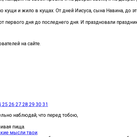
 кущи и жило в кущах. От дней Иисуса, сына Навина, до э
от первого дня до последнего дня. И праздновали праздник
вателей на сайте.
4
25
26
27
28
29
30
31
ельно наблюдай, что перед тобою,
ивая пища.
такие мысли твои
.