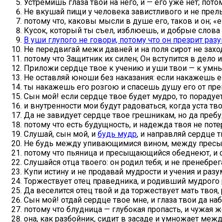
Устремишь глаза твои на него, и — его уже нет; потом
Не вкушай пищи у человека завистливого и не прел
потому что, каковы мысли в душе его, таков и он; «еш
Кусок, который ты съел, изблюешь, и добрые слова 
В уши глупого не говори, потому что он презрит раз
Не передвигай межи давней и на поля сирот не захо
потому что Защитник их силен; Он вступится в дело и
Приложи сердце твое к учению и уши твои — к умн
Не оставляй юноши без наказания: если накажешь ег
ты накажешь его розгою и спасешь душу его от пре
Сын мой! если сердце твое будет мудро, то порадует
и внутренности мои будут радоваться, когда уста тв
Да не завидует сердце твое грешникам, но да пребу
потому что есть будущность, и надежда твоя не поте
Слушай, сын мой, и
будь мудр
, и направляй сердце т
Не будь между упивающимися вином, между прес
потому что пьяница и пресыщающийся обеднеют, и с
Слушайся отца твоего: он родил тебя; и не пренебрега
Купи истину и не продавай мудрости и учения и разу
Торжествует отец праведника, и родивший мудрого 
Да веселится отец твой и да торжествует мать твоя,
Сын мой! отдай сердце твое мне, и глаза твои да на
потому что блудница — глубокая пропасть, и чужая 
она, как разбойник, сидит в засаде и умножает ме