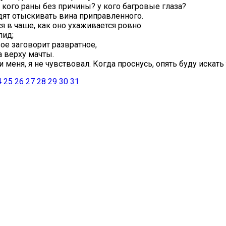
 у кого раны без причины? у кого багровые глаза?
одят отыскивать вина приправленного.
ся в чаше, как оно ухаживается ровно:
пид;
вое заговорит развратное,
а верху мачты.
меня, я не чувствовал. Когда проснусь, опять буду искать 
4
25
26
27
28
29
30
31