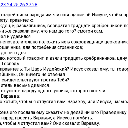
23
24
25
26
27
28
и старейшины народа имели совещание об Иисусе, чтобы пр
лату, правителю.
сужден, и, раскаявшись, возвратил тридцать сребренников
и же сказали ему: что нам до того? смотри сам.
ел и удавился.
 непозволительно положить их в сокровищницу церковную, 
ршечника, для погребения странников;
до сего дня.
ю, который говорит: и взяли тридцать сребренников, цену
 Господь.
 правитель: Ты Царь Иудейский? Иисус сказал ему: ты гово
ейшины, Он ничего не отвечал.
о свидетельствуют против Тебя?
авитель весьма дивился.
тпускать народу одного узника, которого хотели.
 Варавва;
го хотите, чтобы я отпустил вам: Варавву, или Иисуса, наз
ена его послала ему сказать: не делай ничего Праведнику 
арод просить Варавву, а Иисуса погубить.
е, чтобы я отпустил вам? Они сказали: Варавву.