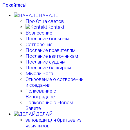
Покайтесь!
НАЧАЛО
Про Отца светов
Kontakt
Вознесение
Послание больным
Сотворение
Послание правителям
Послание взяточникам
Послание судьям
Послание банкирам
Мысли Бога
Откровение о сотворении
и создании
Толкование о
Виноградаре
Толкование о Новом
Завете
ДЕЛАЙ
заповеди для братьев из
язычников