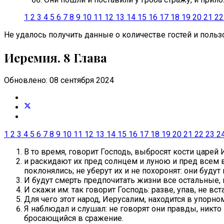
1
2
3
4
5
6
7
8
9
10
11
12
13
14
15
16
17
18
19
20
21
22
Не удалось получить данные о количестве гостей и пользо
Иеремия. 8 Глава
Обновлено: 08 сентября 2024
1
2
3
4
5
6
7
8
9
10
11
12
13
14
15
16
17
18
19
20
21
22
23
2
В то время, говорит Господь, выбросят кости царей 
и раскидают их пред солнцем и луною и пред всем 
поклонялись; не уберут их и не похоронят: они будут
И будут смерть предпочитать жизни все остальные, к
И скажи им: так говорит Господь: разве, упав, не в
Для чего этот народ, Иерусалим, находится в упорно
Я наблюдал и слушал: не говорят они правды, никто н
бросающийся в сражение.