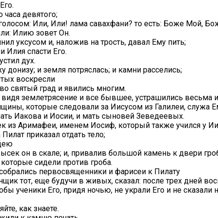
Его.
 часа девятого;
голосом: Или, Или! лама савахфани? то есть: Боже Мой, Бо
ли: Илию зовет Он.
лнил уксусом и, наложив на трость, давал Ему пить;
и Илия спасти Его.
устил дух.
у донизу; и земля потряслась; и камни расселись;
ятых воскресли
 во святый град и явились многим.
а, видя землетрясение и все бывшее, устрашились весьма 
щины, которые следовали за Иисусом из Галилеи, служа Е
ать Иакова и Иосии, и мать сыновей Зеведеевых.
ек из Аримафеи, именем Иосиф, который также учился у Ии
а Пилат приказал отдать тело;
ицею
ысек он в скале; и, привалив большой камень к двери гроб
 которые сидели против гроба.
, собрались первосвященники и фарисеи к Пилату
щик тот, еще будучи в живых, сказал: после трех дней вос
тобы ученики Его, придя ночью, не украли Его и не сказали
йте, как знаете.
ожили к камню печать.