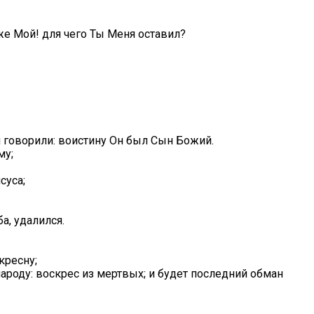
же Мой! для чего Ты Меня оставил?
и говорили: воистину Он был Сын Божий.
му;
суса;
а, удалился.
кресну;
 народу: воскрес из мертвых; и будет последний обман