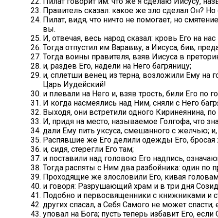
Пилат говорит им: что же я сделаю Иисусу, наз
Правитель сказал: какое же зло сделал Он? Но 
Пилат, видя, что ничто не помогает, но смятен
вы.
И, отвечая, весь народ сказал: кровь Его на нас
Тогда отпустил им Варавву, а Иисуса, бив, преда
Тогда воины правителя, взяв Иисуса в претори
и, раздев Его, надели на Него багряницу;
и, сплетши венец из терна, возложили Ему на г
Царь Иудейский!
и плевали на Него и, взяв трость, били Его по г
И когда насмеялись над Ним, сняли с Него багря
Выходя, они встретили одного Киринеянина, по 
И, придя на место, называемое Голгофа, что зн
дали Ему пить уксуса, смешанного с желчью; и, 
Распявшие же Его делили одежды Его, бросая
и, сидя, стерегли Его там;
и поставили над головою Его надпись, означаю
Тогда распяты с Ним два разбойника: один по п
Проходящие же злословили Его, кивая голова
и говоря: Разрушающий храм и в три дня Созид
Подобно и первосвященники с книжниками и с
других спасал, а Себя Самого не может спасти; 
уповал на Бога; пусть теперь избавит Его, если