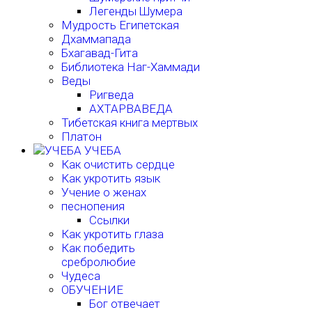
Легенды Шумера
Мудрость Египетская
Дхаммапада
Бхагавад-Гита
Библиотека Наг-Хаммади
Веды
Ригведа
АХТАРВАВЕДА
Тибетская книга мертвых
Платон
УЧЕБА
Как очистить сердце
Как укротить язык
Учение о женах
песнопения
Ссылки
Как укротить глаза
Как победить
сребролюбие
Чудеса
ОБУЧЕНИЕ
Бог отвечает