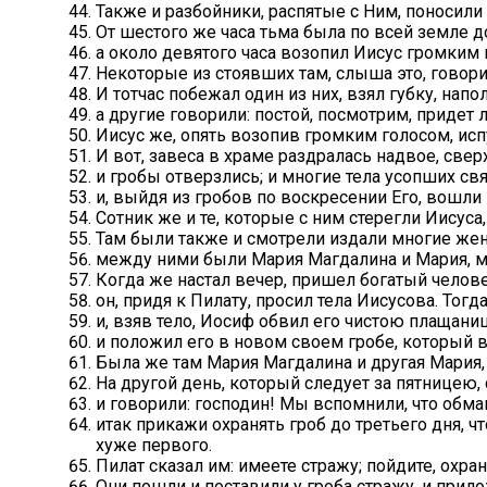
Также и разбойники, распятые с Ним, поносили 
От шестого же часа тьма была по всей земле до
а около девятого часа возопил Иисус громким 
Некоторые из стоявших там, слыша это, говори
И тотчас побежал один из них, взял губку, напо
а другие говорили: постой, посмотрим, придет л
Иисус же, опять возопив громким голосом, исп
И вот, завеса в храме раздралась надвое, сверх
и гробы отверзлись; и многие тела усопших св
и, выйдя из гробов по воскресении Его, вошли
Сотник же и те, которые с ним стерегли Иисус
Там были также и смотрели издали многие жен
между ними были Мария Магдалина и Мария, м
Когда же настал вечер, пришел богатый челов
он, придя к Пилату, просил тела Иисусова. Тогд
и, взяв тело, Иосиф обвил его чистою плащан
и положил его в новом своем гробе, который в
Была же там Мария Магдалина и другая Мария,
На другой день, который следует за пятницею
и говорили: господин! Мы вспомнили, что обман
итак прикажи охранять гроб до третьего дня, ч
хуже первого.
Пилат сказал им: имеете стражу; пойдите, охраня
Они пошли и поставили у гроба стражу, и прил