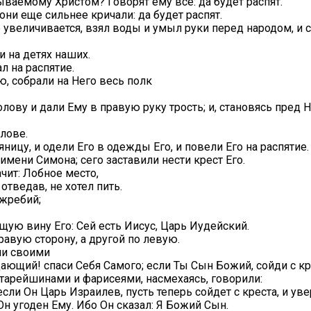
ываемому Христом? Говорят ему все: да будет распят.
они еще сильнее кричали: да будет распят.
ие увеличивается, взял воды и умыл руки перед народом, и
 и на детях наших.
л на распятие.
ю, собрали на Него весь полк
олову и дали Ему в правую руку трость; и, становясь пред Н
олове.
ницу, и одели Его в одежды Его, и повели Его на распятие.
имени Симона; сего заставили нести крест Его.
ачит: Лобное место,
отведав, не хотел пить.
 жребий;
щую вину Его: Сей есть Иисус, Царь Иудейский.
равую сторону, а другой по левую.
ми своими
ающий! спаси Себя Самого; если Ты Сын Божий, сойди с кр
тарейшинами и фарисеями, насмехаясь, говорили:
если Он Царь Израилев, пусть теперь сойдет с креста, и уве
 Он угоден Ему. Ибо Он сказал: Я Божий Сын.