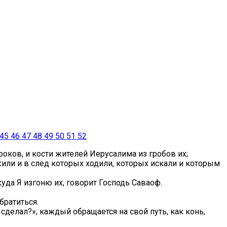
45
46
47
48
49
50
51
52
ороков, и кости жителей Иерусалима из гробов их;
или и в след которых ходили, которых искали и которым
куда Я изгоню их, говорит Господь Саваоф.
братиться.
 сделал?»; каждый обращается на свой путь, как конь,