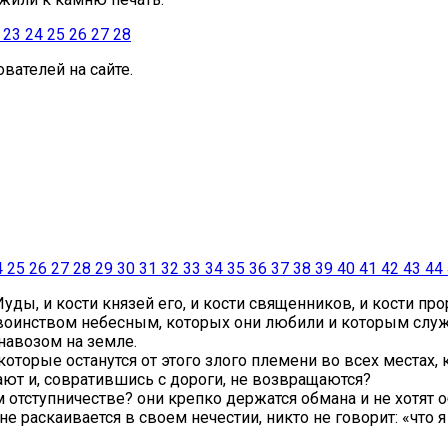
23
24
25
26
27
28
вателей на сайте.
4
25
26
27
28
29
30
31
32
33
34
35
36
37
38
39
40
41
42
43
44
Иуды, и кости князей его, и кости священников, и кости пр
воинством небесным, которых они любили и которым служ
 навозом на земле.
оторые останутся от этого злого племени во всех местах, 
стают и, совратившись с дороги, не возвращаются?
м отступничестве? они крепко держатся обмана и не хотят о
е раскаивается в своем нечестии, никто не говорит: «что я