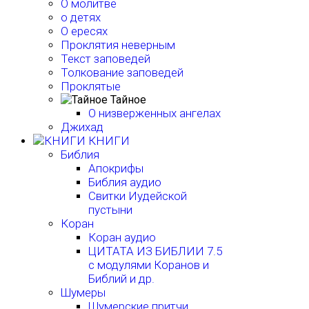
О молитве
о детях
О ересях
Проклятия неверным
Текст заповедей
Толкование заповедей
Проклятые
Тайное
О низверженных ангелах
Джихад
КНИГИ
Библия
Апокрифы
Библия аудио
Свитки Иудейской
пустыни
Коран
Коран аудио
ЦИТАТА ИЗ БИБЛИИ 7.5
с модулями Коранов и
Библий и др.
Шумеры
Шумерские притчи