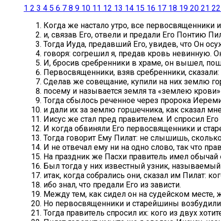
1
2
3
4
5
6
7
8
9
10
11
12
13
14
15
16
17
18
19
20
21
22
Когда же настало утро, все первосвященники 
и, связав Его, отвели и предали Его Понтию Пи
Тогда Иуда, предавший Его, увидев, что Он о
говоря: согрешил я, предав кровь невинную. Он
И, бросив сребренники в храме, он вышел, пош
Первосвященники, взяв сребренники, сказали:
Сделав же совещание, купили на них землю го
посему и называется земля та «землею крови» 
Тогда сбылось реченное через пророка Иереми
и дали их за землю горшечника, как сказал мне
Иисус же стал пред правителем. И спросил Его
И когда обвиняли Его первосвященники и стар
Тогда говорит Ему Пилат: не слышишь, скольк
И не отвечал ему ни на одно слово, так что пр
На праздник же Пасхи правитель имел обычай о
Был тогда у них известный узник, называемый
итак, когда собрались они, сказал им Пилат: ко
ибо знал, что предали Его из зависти.
Между тем, как сидел он на судейском месте, ж
Но первосвященники и старейшины возбудили н
Тогда правитель спросил их: кого из двух хотит