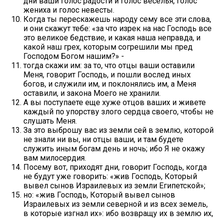
дни ваши голос радости и голос веселья, голос
жениха и голос невесты.
Когда ты перескажешь народу сему все эти слова,
и они скажут тебе: «за что изрек на нас Господь все
это великое бедствие, и какая наша неправда, и
какой наш грех, которым согрешили мы пред
Господом Богом нашим?» -
тогда скажи им: за то, что отцы ваши оставили
Меня, говорит Господь, и пошли вослед иных
богов, и служили им, и поклонялись им, а Меня
оставили, и закона Моего не хранили.
А вы поступаете еще хуже отцов ваших и живете
каждый по упорству злого сердца своего, чтобы не
слушать Меня.
За это выброшу вас из земли сей в землю, которой
не знали ни вы, ни отцы ваши, и там будете
служить иным богам день и ночь; ибо Я не окажу
вам милосердия.
Посему вот, приходят дни, говорит Господь, когда
не будут уже говорить: «жив Господь, Который
вывел сынов Израилевых из земли Египетской»;
но: «жив Господь, Который вывел сынов
Израилевых из земли северной и из всех земель,
в которые изгнал их»: ибо возвращу их в землю их,