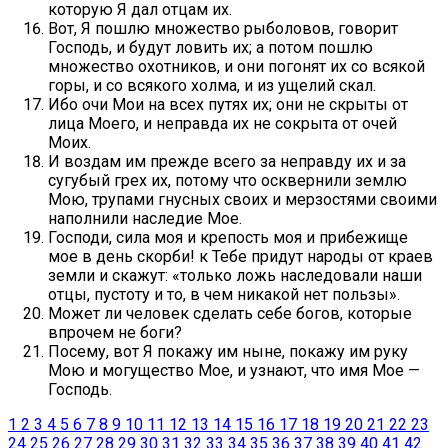
которую Я дал отцам их.
Вот, Я пошлю множество рыболовов, говорит
Господь, и будут ловить их; а потом пошлю
множество охотников, и они погонят их со всякой
горы, и со всякого холма, и из ущелий скал.
Ибо очи Мои на всех путях их; они не скрыты от
лица Моего, и неправда их не сокрыта от очей
Моих.
И воздам им прежде всего за неправду их и за
сугубый грех их, потому что осквернили землю
Мою, трупами гнусных своих и мерзостями своими
наполнили наследие Мое.
Господи, сила моя и крепость моя и прибежище
мое в день скорби! к Тебе придут народы от краев
земли и скажут: «только ложь наследовали наши
отцы, пустоту и то, в чем никакой нет пользы».
Может ли человек сделать себе богов, которые
впрочем не боги?
Посему, вот Я покажу им ныне, покажу им руку
Мою и могущество Мое, и узнают, что имя Мое —
Господь.
1
2
3
4
5
6
7
8
9
10
11
12
13
14
15
16
17
18
19
20
21
22
23
24
25
26
27
28
29
30
31
32
33
34
35
36
37
38
39
40
41
42