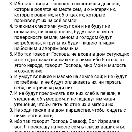
Ибо так говорит Господь о сыновьях и дочерях,
которые родятся на месте сем, и о матерях их,
которые родят их, и об отцах их, которые
произведут их на сей земле:
тяжкими смертями умрут они и не будут ни
оплаканы, ни похоронены; будут навозом на
поверхности земли; мечом и голодом будут
истреблены, и трупы их будут пищею птицам
небесным и зверям земным.
Ибо так говорит Господь: не входи в дом сетующих
и не ходи плакать и жалеть с ними; ибо Я отнял от
этого народа, говорит Господь, мир Мой и милость
и сожаление.
И умрут великие и малые на земле сей; и не будут
погребены, и не будут оплакивать их, ни терзать
себя, ни стричься ради них.
И не будут преломлять для них хлеб в печали, в
утешение об умершем; и не подадут им чаши
утешения, чтобы пить по отце их и матери их.
Не ходи также и в дом пиршества, чтобы сидеть с
ними, есть и пить;
ибо так говорит Господь Саваоф, Бог Израилев:
вот, Я прекращу на месте сем в глазах ваших и во