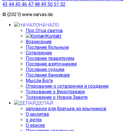
43
44
45
46
47
48
49
50
51
52
© {2021} www.sarvas.de.
НАЧАЛО
Про Отца светов
Kontakt
Вознесение
Послание больным
Сотворение
Послание правителям
Послание взяточникам
Послание судьям
Послание банкирам
Мысли Бога
Откровение о сотворении и создании
Толкование о Виноградаре
Толкование о Новом Завете
ДЕЛАЙ
заповеди для братьев из язычников
О молитве
о детях
О ересях
Проклятия неверным