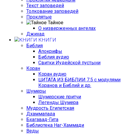
Текст заповедей
Толкование заповедей
Проклятые
Тайное
О низверженных ангелах
Джихад
КНИГИ
Библия
Апокрифы
Библия аудио
Свитки Иудейской пустыни
Коран
Коран аудио
ЦИТАТА ИЗ БИБЛИИ 7.5 с модулями
Коранов и Библий и др.
Шумеры
Шумерские притчи
Легенды Шумера
Мудрость Египетская
Дхаммапада
Бхагавад-Гита
Библиотека Наг-Хаммади
Веды