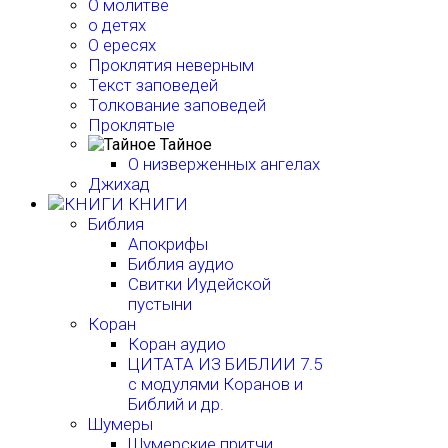
О молитве
о детях
О ересях
Проклятия неверным
Текст заповедей
Толкование заповедей
Проклятые
Тайное
О низверженных ангелах
Джихад
КНИГИ
Библия
Апокрифы
Библия аудио
Свитки Иудейской
пустыни
Коран
Коран аудио
ЦИТАТА ИЗ БИБЛИИ 7.5
с модулями Коранов и
Библий и др.
Шумеры
Шумерские притчи