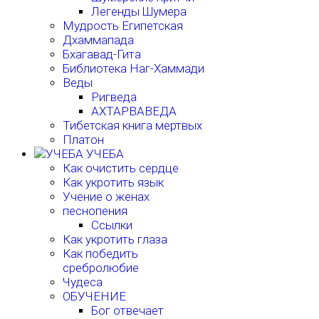
Легенды Шумера
Мудрость Египетская
Дхаммапада
Бхагавад-Гита
Библиотека Наг-Хаммади
Веды
Ригведа
АХТАРВАВЕДА
Тибетская книга мертвых
Платон
УЧЕБА
Как очистить сердце
Как укротить язык
Учение о женах
песнопения
Ссылки
Как укротить глаза
Как победить
сребролюбие
Чудеса
ОБУЧЕНИЕ
Бог отвечает