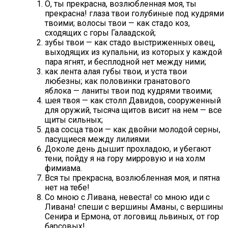
О, ты прекрасна, возлюбленная моя, ты
прекрасна! глаза твои голубиные под кудрями
твоими; волосы твои — как стадо коз,
сходящих с горы Галаадской;
зубы твои — как стадо выстриженных овец,
выходящих из купальни, из которых у каждой
пара ягнят, и бесплодной нет между ними;
как лента алая губы твои, и уста твои
любезны; как половинки гранатового
яблока — ланиты твои под кудрями твоими;
шея твоя — как столп Давидов, сооруженный
для оружий, тысяча щитов висит на нем — все
щиты сильных;
два сосца твои — как двойни молодой серны,
пасущиеся между лилиями.
Доколе день дышит прохладою, и убегают
тени, пойду я на гору мирровую и на холм
фимиама.
Вся ты прекрасна, возлюбленная моя, и пятна
нет на тебе!
Со мною с Ливана, невеста! со мною иди с
Ливана! спеши с вершины Аманы, с вершины
Сенира и Ермона, от логовищ львиных, от гор
барсовых!