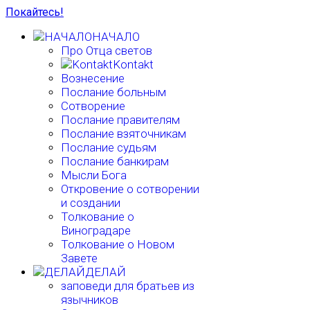
Покайтесь!
НАЧАЛО
Про Отца светов
Kontakt
Вознесение
Послание больным
Сотворение
Послание правителям
Послание взяточникам
Послание судьям
Послание банкирам
Мысли Бога
Откровение о сотворении
и создании
Толкование о
Виноградаре
Толкование о Новом
Завете
ДЕЛАЙ
заповеди для братьев из
язычников