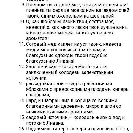
Пленила ты сердце мое, сестра моя, невеста!
пленила ты сердце мое одним взглядом очей
твоих, одним ожерельем на шее твоей.
О, как любезны ласки твои, сестра моя,
невеста! о, как много ласки твои лучше вина,
и благовоние мастей твоих лучше всех
ароматов!
Сотовый мед каплет из уст твоих, невеста;
мед и молоко под языком твоим, и
благоухание одежды твоей подобно
благоуханию Ливана!
Запертый сад — сестра моя, невеста,
заключенный колодезь, запечатанный
источник:
рассадники твои — сад с гранатовыми
яблоками, с превосходными плодами, киперы
с нардами,
нард и шафран, аир и корица со всякими
благовонными деревами, мирра и алой со
всякими лучшими ароматами;
садовый источник — колодезь живых вод и
потоки с Ливана.
Поднимись ветер с севера и принесись с юга,