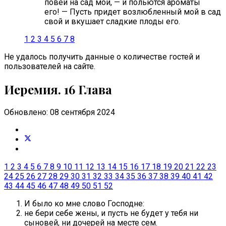
повей на сад мой, — и польются ароматы
его! — Пусть придет возлюбленный мой в сад
свой и вкушает сладкие плоды его.
1
2
3
4
5
6
7
8
Не удалось получить данные о количестве гостей и
пользователей на сайте.
Иеремия. 16 Глава
Обновлено: 08 сентября 2024
1
2
3
4
5
6
7
8
9
10
11
12
13
14
15
16
17
18
19
20
21
22
23
24
25
26
27
28
29
30
31
32
33
34
35
36
37
38
39
40
41
42
43
44
45
46
47
48
49
50
51
52
И было ко мне слово Господне:
не бери себе жены, и пусть не будет у тебя ни
сыновей, ни дочерей на месте сем.