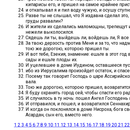
кипарисы его, и пришел на самое крайнее прист
и откапывал я и пил воду чужую, и осушу ступн
Разве ты не слышал, что Я издавна сделал это
груды развалин?
И жители их сделались маломощны, трепещут и 
нежели выколосился.
Сядешь ли ты, выйдешь ли, войдешь ли, Я все 
За твою дерзость против Меня и за то, что на
тою же дорогою, которою пришел ты.
И вот тебе, Езекия, знамение: ешьте в этот год
сады и ешьте плоды их.
И уцелевшее в доме Иудином, оставшееся пуст
ибо из Иерусалима произойдет остаток, и спасе
Посему так говорит Господь о царе Ассирийском
вала.
Тою же дорогою, которою пришел, возвратится, 
Я буду охранять город сей, чтобы спасти его ра
И случилось в ту ночь: пошел Ангел Господень 
И отправился, и пошел, и возвратился Сеннахи
И когда он поклонялся в доме Нисроха, бога с
Асардан, сын его, вместо него.
1
2
3
4
5
6
7
8
9
10
11
12
13
14
15
16
17
18
19
20
21
22