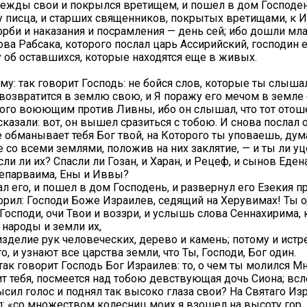
одежды свои и покрылся вретищем, и пошел в дом Господен
у писца, и старших священников, покрытых вретищами, к И
корби и наказания и посрамления — день сей; ибо дошли мл
ва Рабсака, которого послал царь Ассирийский, господин е
 об оставшихся, которые находятся еще в живых.
ему: так говорит Господь: не бойся слов, которые ты слыш
 возвратится в землю свою, и Я поражу его мечом в земле 
кого воюющим против Ливны, ибо он слышал, что тот отоше
казали: вот, он вышел сразиться с тобою. И снова послал о
 обманывает тебя Бог твой, на Которого ты уповаешь, дума
 со всеми землями, положив на них заклятие, — и ты ли у
ли ли их? Спасли ли Гозан, и Харан, и Рецеф, и сынов Едена
 Сепарваима, Ены и Иввы?
ал его, и пошел в дом Господень, и развернул его Езекия 
рил: Господи Боже Израилев, седящий на Херувимах! Ты о
 Господи, очи Твои и воззри, и услышь слова Сеннахирима,
 народы и земли их,
а изделие рук человеческих, дерево и камень; потому и истр
о, и узнают все царства земли, что Ты, Господи, Бог один.
 так говорит Господь Бог Израилев: то, о чем ты молился 
рит тебя, посмеется над тобою девствующая дочь Сиона; вс
ысил голос и поднял так высоко глаза свои? На Святаго Из
л: «со множеством колесниц моих я взошел на высоту гор, 