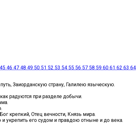
45
46
47
48
49
50
51
52
53
54
55
56
57
58
59
60
61
62
63
64
ть, Заиорданскую страну, Галилею языческую.
 как радуются при разделе добычи.
ама.
.
Бог крепкий, Отец вечности, Князь мира.
 и укрепить его судом и правдою отныне и до века.