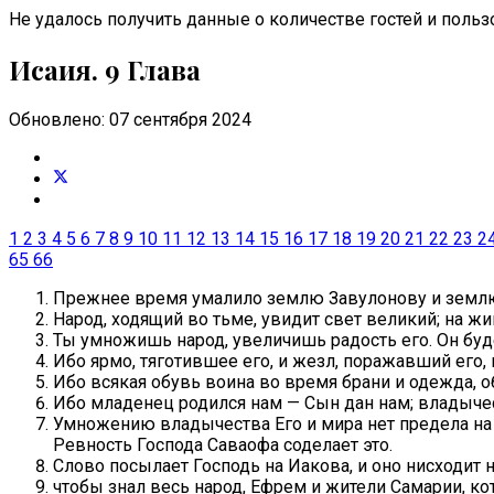
Не удалось получить данные о количестве гостей и пользо
Исаия. 9 Глава
Обновлено: 07 сентября 2024
1
2
3
4
5
6
7
8
9
10
11
12
13
14
15
16
17
18
19
20
21
22
23
2
65
66
Прежнее время умалило землю Завулонову и землю
Народ, ходящий во тьме, увидит свет великий; на жи
Ты умножишь народ, увеличишь радость его. Он буд
Ибо ярмо, тяготившее его, и жезл, поражавший его,
Ибо всякая обувь воина во время брани и одежда, о
Ибо младенец родился нам — Сын дан нам; владычест
Умножению владычества Его и мира нет предела на п
Ревность Господа Саваофа соделает это.
Слово посылает Господь на Иакова, и оно нисходит н
чтобы знал весь народ, Ефрем и жители Самарии, к