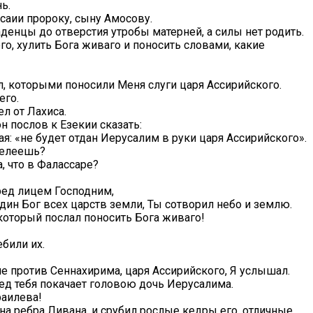
ь.
саии пророку, сыну Амосову.
аденцы до отверстия утробы матерней, а силы нет родить.
го, хулить Бога живаго и поносить словами, какие
ал, которыми поносили Меня слуги царя Ассирийского.
его.
л от Лахиса.
н послов к Езекии сказать:
я: «не будет отдан Иерусалим в руки царя Ассирийского».
целеешь?
, что в Фалассаре?
пред лицем Господним,
дин Бог всех царств земли, Ты сотворил небо и землю.
 который послал поносить Бога живаго!
ебили их.
Мне против Сеннахирима, царя Ассирийского, Я услышал.
лед тебя покачает головою дочь Иерусалима.
раилева!
на ребра Ливана, и срубил рослые кедры его, отличные