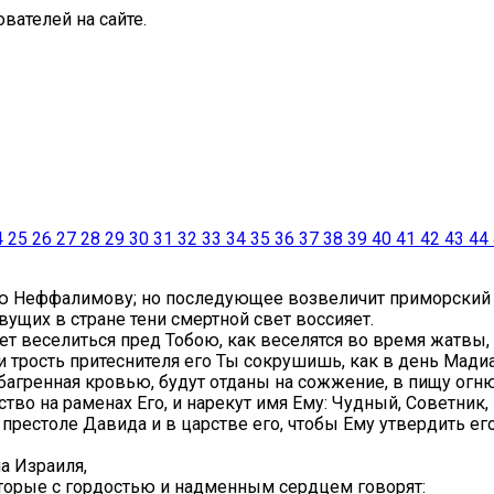
вателей на сайте.
4
25
26
27
28
29
30
31
32
33
34
35
36
37
38
39
40
41
42
43
44
 Неффалимову; но последующее возвеличит приморский пу
вущих в стране тени смертной свет воссияет.
ет веселиться пред Тобою, как веселятся во время жатвы,
 и трость притеснителя его Ты сокрушишь, как в день Мади
багренная кровью, будут отданы на сожжение, в пищу огню
во на раменах Его, и нарекут имя Ему: Чудный, Советник, 
рестоле Давида и в царстве его, чтобы Ему утвердить его
а Израиля,
оторые с гордостью и надменным сердцем говорят: