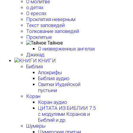
О молитве
о детях
О ересях
Проклятия неверным
Текст заповедей
Толкование заповедей
Проклятые
Тайное
О низверженных ангелах
Джихад
КНИГИ
Библия
Апокрифы
Библия аудио
Свитки Иудейской
пустыни
Коран
Коран аудио
ЦИТАТА ИЗ БИБЛИИ 7.5
с модулями Коранов и
Библий и др.
Шумеры
Шумерские притчи