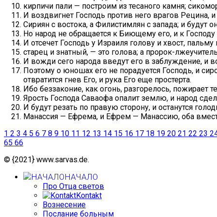
кирпичи пали — построим из тесаного камня; сико
И воздвигнет Господь против него врагов Рецина, и
Сириян с востока, а Филистимлян с запада; и будут 
Но народ не обращается к Биющему его, и к Господу
И отсечет Господь у Израиля голову и хвост, пальму и
старец и знатный, — это голова; а пророк-лжеучитель
И вожди сего народа введут его в заблуждение, и 
Поэтому о юношах его не порадуется Господь, и сиро
отвратится гнев Его, и рука Его еще простерта.
Ибо беззаконие, как огонь, разгорелось, пожирает 
Ярость Господа Саваофа опалит землю, и народ сдел
И будут резать по правую сторону, и останутся гол
Манассия — Ефрема, и Ефрем — Манассию, оба вместе 
1
2
3
4
5
6
7
8
9
10
11
12
13
14
15
16
17
18
19
20
21
22
23
2
65
66
© {2021} www.sarvas.de.
НАЧАЛО
Про Отца светов
Kontakt
Вознесение
Послание больным