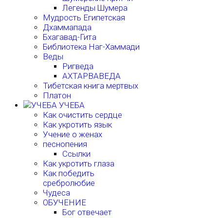
Легенды Шумера
Мудрость Египетская
Дхаммапада
Бхагавад-Гита
Библиотека Наг-Хаммади
Веды
Ригведа
АХТАРВАВЕДА
Тибетская книга мертвых
Платон
УЧЕБА
Как очистить сердце
Как укротить язык
Учение о женах
песнопения
Ссылки
Как укротить глаза
Как победить
сребролюбие
Чудеса
ОБУЧЕНИЕ
Бог отвечает