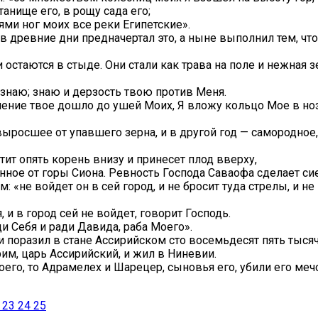
анище его, в рощу сада его;
ями ног моих все реки Египетские».
, в древние дни предначертал это, а ныне выполнил тем, 
остаются в стыде. Они стали как трава на поле и нежная з
знаю; знаю и дерзость твою против Меня.
дмение твое дошло до ушей Моих, Я вложу кольцо Мое в ноз
 выросшее от упавшего зерна, и в другой год — самородное,
ит опять корень внизу и принесет плод вверху,
нное от горы Сиона. Ревность Господа Саваофа сделает сие
: «не войдет он в сей город, и не бросит туда стрелы, и не
и в город сей не войдет, говорит Господь.
ди Себя и ради Давида, раба Моего».
и поразил в стане Ассирийском сто восемьдесят пять тысяч.
рим, царь Ассирийский, и жил в Ниневии.
воего, то Адрамелех и Шарецер, сыновья его, убили его ме
23
24
25