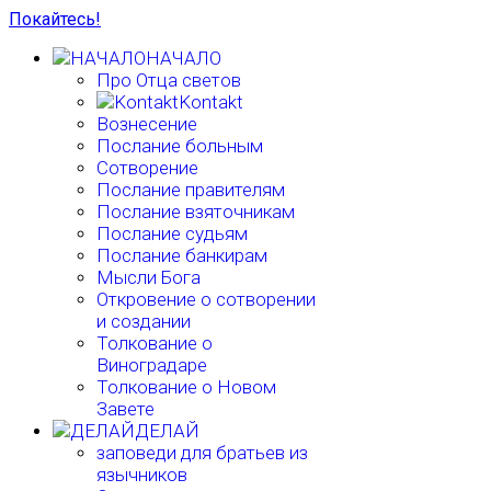
Покайтесь!
НАЧАЛО
Про Отца светов
Kontakt
Вознесение
Послание больным
Сотворение
Послание правителям
Послание взяточникам
Послание судьям
Послание банкирам
Мысли Бога
Откровение о сотворении
и создании
Толкование о
Виноградаре
Толкование о Новом
Завете
ДЕЛАЙ
заповеди для братьев из
язычников