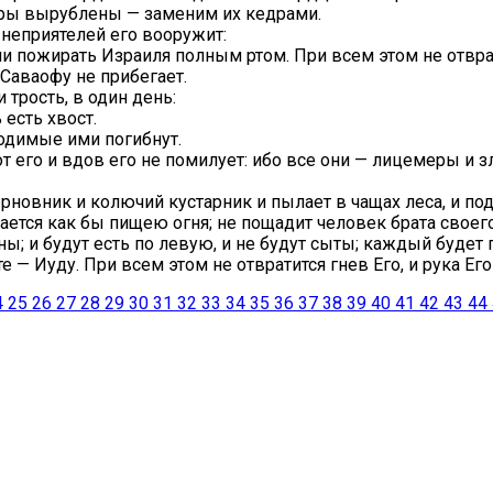
моры вырублены — заменим их кедрами.
 неприятелей его вооружит:
они пожирать Израиля полным ртом. При всем этом не отврати
 Саваофу не прибегает.
 трость, в один день:
 есть хвост.
водимые ими погибнут.
т его и вдов его не помилует: ибо все они — лицемеры и зл
терновник и колючий кустарник и пылает в чащах леса, и п
ается как бы пищею огня; не пощадит человек брата своего
одны; и будут есть по левую, и не будут сыты; каждый буд
— Иуду. При всем этом не отвратится гнев Его, и рука Его
4
25
26
27
28
29
30
31
32
33
34
35
36
37
38
39
40
41
42
43
44