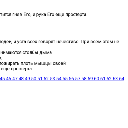
тся гнев Его, и рука Его еще простерта.
одеи, и уста всех говорят нечестиво. При всем этом не
однимаются столбы дыма.
.
ет пожирать плоть мышцы своей:
 еще простерта.
45
46
47
48
49
50
51
52
53
54
55
56
57
58
59
60
61
62
63
64