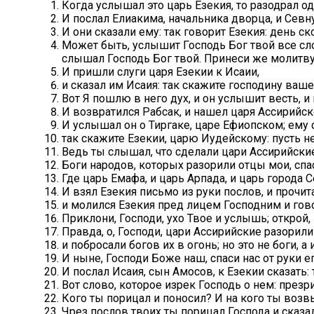
Когда услышал это царь Езекия, то разодрал 
И послал Елиакима, начальника дворца, и Севн
И они сказали ему: так говорит Езекия: день с
Может быть, услышит Господь Бог твой все сло
слышал Господь Бог твой. Принеси же молитву
И пришли слуги царя Езекии к Исаии,
и сказал им Исаия: так скажите господину ваш
Вот Я пошлю в него дух, и он услышит весть, и
И возвратился Рабсак, и нашел царя Ассирийс
И услышал он о Тиргаке, царе Ефиопском; ему с
так скажите Езекии, царю Иудейскому: пусть не
Ведь ты слышал, что сделали цари Ассирийские
Боги народов, которых разорили отцы мои, спас
Где царь Емафа, и царь Арпада, и царь города
И взял Езекия письмо из руки послов, и прочит
и молился Езекия пред лицем Господним и гово
Приклони, Господи, ухо Твое и услышь; открой,
Правда, о, Господи, цари Ассирийские разорили
и побросали богов их в огонь; но это не боги, 
И ныне, Господи Боже наш, спаси нас от руки ег
И послал Исаия, сын Амосов, к Езекии сказать:
Вот слово, которое изрек Господь о нем: през
Кого ты порицал и поносил? И на кого ты возв
Чрез послов твоих ты порицал Господа и сказа