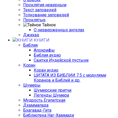
Проклятия неверным
Текст заповедей
Толкование заповедей
Проклятые
Тайное
О низверженных ангелах
Джихад
КНИГИ
Библия
Апокрифы
Библия аудио
Свитки Иудейской пустыни
Коран
Коран аудио
ЦИТАТА ИЗ БИБЛИИ 7.5 с модулями
Коранов и Библий и др.
Шумеры
Шумерские притчи
Легенды Шумера
Мудрость Египетская
Дхаммапада
Бхагавад-Гита
Библиотека Наг-Хаммади