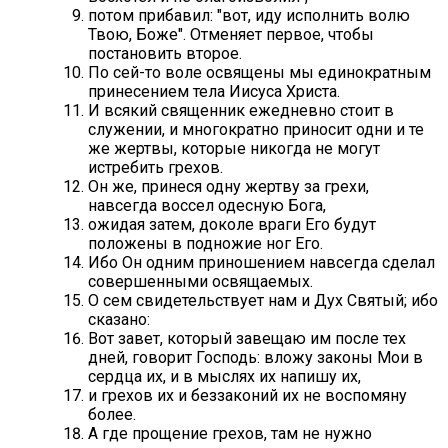
потом прибавил: "вот, иду исполнить волю
Твою, Боже". Отменяет первое, чтобы
постановить второе.
По сей-то воле освящены мы единократным
принесением тела Иисуса Христа.
И всякий священник ежедневно стоит в
служении, и многократно приносит одни и те
же жертвы, которые никогда не могут
истребить грехов.
Он же, принеся одну жертву за грехи,
навсегда воссел одесную Бога,
ожидая затем, доколе враги Его будут
положены в подножие ног Его.
Ибо Он одним приношением навсегда сделал
совершенными освящаемых.
О сем свидетельствует нам и Дух Святый; ибо
сказано:
Вот завет, который завещаю им после тех
дней, говорит Господь: вложу законы Мои в
сердца их, и в мыслях их напишу их,
и грехов их и беззаконий их не воспомяну
более.
А где прощение грехов, там не нужно