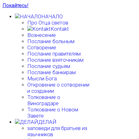
Покайтесь!
НАЧАЛО
Про Отца светов
Kontakt
Вознесение
Послание больным
Сотворение
Послание правителям
Послание взяточникам
Послание судьям
Послание банкирам
Мысли Бога
Откровение о сотворении
и создании
Толкование о
Виноградаре
Толкование о Новом
Завете
ДЕЛАЙ
заповеди для братьев из
язычников