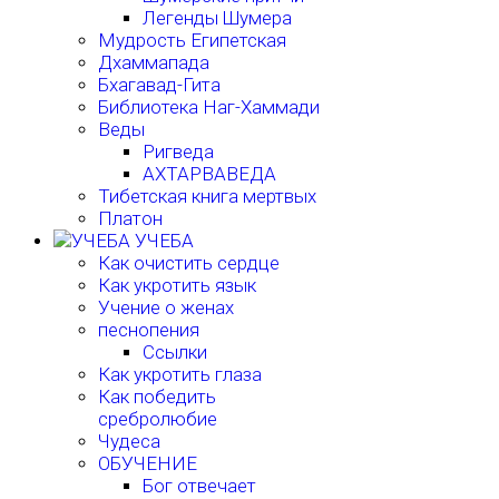
Легенды Шумера
Мудрость Египетская
Дхаммапада
Бхагавад-Гита
Библиотека Наг-Хаммади
Веды
Ригведа
АХТАРВАВЕДА
Тибетская книга мертвых
Платон
УЧЕБА
Как очистить сердце
Как укротить язык
Учение о женах
песнопения
Ссылки
Как укротить глаза
Как победить
сребролюбие
Чудеса
ОБУЧЕНИЕ
Бог отвечает