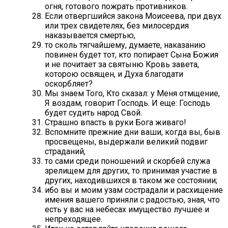
огня, готового пожрать противников.
Если отвергшийся закона Моисеева, при двух
или трех свидетелях, без милосердия
наказывается смертью,
то сколь тягчайшему, думаете, наказанию
повинен будет тот, кто попирает Сына Божия
и не почитает за святыню Кровь завета,
которою освящен, и Духа благодати
оскорбляет?
Мы знаем Того, Кто сказал: у Меня отмщение,
Я воздам, говорит Господь. И еще: Господь
будет судить народ Свой.
Страшно впасть в руки Бога живаго!
Вспомните прежние дни ваши, когда вы, быв
просвещены, выдержали великий подвиг
страданий,
то сами среди поношений и скорбей служа
зрелищем для других, то принимая участие в
других, находившихся в таком же состоянии;
ибо вы и моим узам сострадали и расхищение
имения вашего приняли с радостью, зная, что
есть у вас на небесах имущество лучшее и
непреходящее.