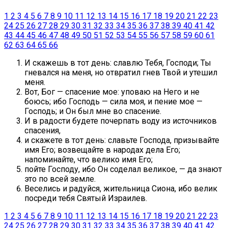
1
2
3
4
5
6
7
8
9
10
11
12
13
14
15
16
17
18
19
20
21
22
23
24
25
26
27
28
29
30
31
32
33
34
35
36
37
38
39
40
41
42
43
44
45
46
47
48
49
50
51
52
53
54
55
56
57
58
59
60
61
62
63
64
65
66
И скажешь в тот день: славлю Тебя, Господи; Ты
гневался на меня, но отвратил гнев Твой и утешил
меня.
Вот, Бог — спасение мое: уповаю на Него и не
боюсь; ибо Господь — сила моя, и пение мое —
Господь; и Он был мне во спасение.
И в радости будете почерпать воду из источников
спасения,
и скажете в тот день: славьте Господа, призывайте
имя Его; возвещайте в народах дела Его;
напоминайте, что велико имя Его;
пойте Господу, ибо Он соделал великое, — да знают
это по всей земле.
Веселись и радуйся, жительница Сиона, ибо велик
посреди тебя Святый Израилев.
1
2
3
4
5
6
7
8
9
10
11
12
13
14
15
16
17
18
19
20
21
22
23
24
25
26
27
28
29
30
31
32
33
34
35
36
37
38
39
40
41
42