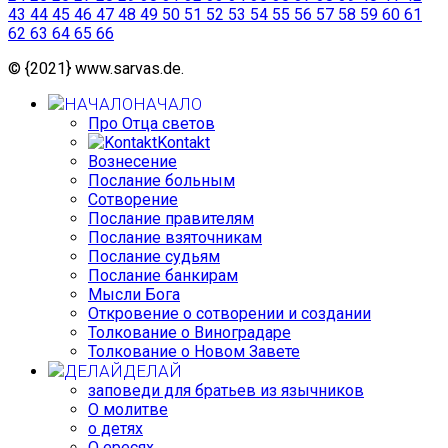
43
44
45
46
47
48
49
50
51
52
53
54
55
56
57
58
59
60
61
62
63
64
65
66
© {2021} www.sarvas.de.
НАЧАЛО
Про Отца светов
Kontakt
Вознесение
Послание больным
Сотворение
Послание правителям
Послание взяточникам
Послание судьям
Послание банкирам
Мысли Бога
Откровение о сотворении и создании
Толкование о Виноградаре
Толкование о Новом Завете
ДЕЛАЙ
заповеди для братьев из язычников
О молитве
о детях
О ересях