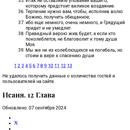
Итак не оставляйте упования вашего,
которому предстоит великое воздаяние.
Терпение нужно вам, чтобы, исполнив волю
Божию, получить обещанное;
ибо еще немного, очень немного, и Грядущий
придет и не умедлит.
Праведный верою жив будет; а если кто
поколеблется, не благоволит к тому душа
Моя.
Мы же не из колеблющихся на погибель, но
стоим в вере к спасению души.
1
2
3
4
5
6
7
8
9
10
11
12
13
Не удалось получить данные о количестве гостей и
пользователей на сайте.
Исаия. 12 Глава
Обновлено: 07 сентября 2024