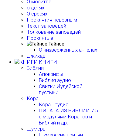
О молитве
о детях
О ересях
Проклятия неверным
Текст заповедей
Толкование заповедей
Проклятые
Тайное
О низверженных ангелах
Джихад
КНИГИ
Библия
Апокрифы
Библия аудио
Свитки Иудейской
пустыни
Коран
Коран аудио
ЦИТАТА ИЗ БИБЛИИ 7.5
с модулями Коранов и
Библий и др.
Шумеры
Шумерские притчи