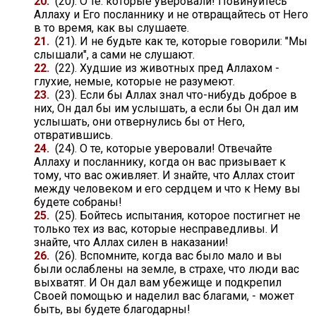
20.
(20). О те. которые уверовали! Повинуйтесь
Аллаху и Его посланнику и не отвращайтесь от Него
в то время, как вы слушаете.
21.
(21). И не будьте как те, которые говорили: "Мы
слышали", а сами не слушают.
22.
(22). Худшие из животных пред Аллахом -
глухие, немые, которые не разумеют.
23.
(23). Если бы Аллах знал что-нибудь доброе в
них, Он дал бы им услышать, а если бы Он дал им
услышать, они отвернулись бы от Него,
отвратившись.
24.
(24). О те, которые уверовали! Отвечайте
Аллаху и посланнику, когда он вас призывает к
тому, что вас оживляет. И знайте, что Аллах стоит
между человеком и его сердцем и что к Нему вы
будете собраны!
25.
(25). Бойтесь испытания, которое постигнет не
только тех из вас, которые несправедливы. И
знайте, что Аллах силен в наказании!
26.
(26). Вспомните, когда вас было мало и вы
были ослаблены на земле, в страхе, что люди вас
выхватят. И Он дал вам убежище и подкрепил
Своей помощью и наделил вас благами, - может
быть, вы будете благодарны!