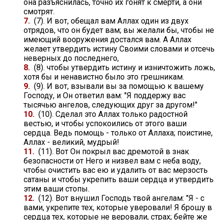
она разъяснилась, точно их гонят к смерти, а они
смотрят.
7.
(7). И вот, обещал вам Аллах один из двух
отрядов, что он будет вам; вы желали бы, чтобы не
имеющий вооружения достался вам. А Аллах
желает утвердить истину Своими словами и отсечь
неверных до последнего,
8.
(8). чтобы утвердить истину и изничтожить ложь,
хотя бы и ненавистно было это грешникам.
9.
(9). И вот, взывали вы за помощью к вашему
Господу, и Он ответил вам: "Я поддержу вас
тысячью ангелов, следующих друг за другом!"
10.
(10). Сделал это Аллах только радостной
вестью, и чтобы успокоились от этого ваши
сердца. Ведь помощь - только от Аллаха; поистине,
Аллах - великий, мудрый!
11.
(11). Вот Он покрыл вас дремотой в знак
безопасности от Него и низвел вам с неба воду,
чтобы очистить вас ею и удалить от вас мерзость
сатаны и чтобы укрепить ваши сердца и утвердить
этим ваши стопы.
12.
(12). Вот внушил Господь твой ангелам: "Я - с
вами, укрепите тех, которые уверовали! Я брошу в
сердца тех, которые не веровали, страх; бейте же