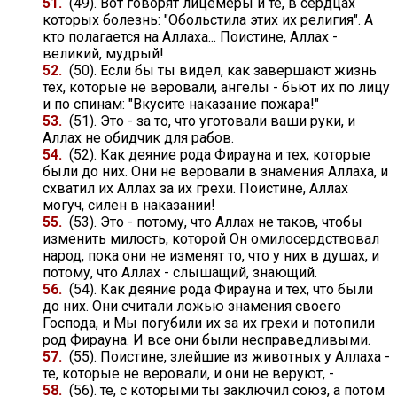
51.
(49). Вот говорят лицемеры и те, в сердцах
которых болезнь: "Обольстила этих их религия". А
кто полагается на Аллаха... Поистине, Аллах -
великий, мудрый!
52.
(50). Если бы ты видел, как завершают жизнь
тех, которые не веровали, ангелы - бьют их по лицу
и по спинам: "Вкусите наказание пожара!"
53.
(51). Это - за то, что уготовали ваши руки, и
Аллах не обидчик для рабов.
54.
(52). Как деяние рода Фирауна и тех, которые
были до них. Они не веровали в знамения Аллаха, и
схватил их Аллах за их грехи. Поистине, Аллах
могуч, силен в наказании!
55.
(53). Это - потому, что Аллах не таков, чтобы
изменить милость, которой Он омилосердствовал
народ, пока они не изменят то, что у них в душах, и
потому, что Аллах - слышащий, знающий.
56.
(54). Как деяние рода Фирауна и тех, что были
до них. Они считали ложью знамения своего
Господа, и Мы погубили их за их грехи и потопили
род Фирауна. И все они были несправедливыми.
57.
(55). Поистине, злейшие из животных у Аллаха -
те, которые не веровали, и они не веруют, -
58.
(56). те, с которыми ты заключил союз, а потом