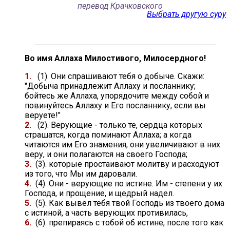
перевод Крачковского
Выбрать другую суру
Во имя Аллаха Милостивого, Милосердного!
1.
(1). Они спрашивают тебя о добыче. Скажи:
"Добыча принадлежит Аллаху и посланнику;
бойтесь же Аллаха, упорядочите между собой и
повинуйтесь Аллаху и Его посланнику, если вы
веруете!"
2.
(2). Верующие - только те, сердца которых
страшатся, когда поминают Аллаха; а когда
читаются им Его знамения, они увеличивают в них
веру, и они полагаются на своего Господа;
3.
(3). которые простаивают молитву и расходуют
из того, что Мы им даровали.
4.
(4). Они - верующие по истине. Им - степени у их
Господа, и прощение, и щедрый надел.
5.
(5). Как вывел тебя твой Господь из твоего дома
с истиной, а часть верующих противилась,
6.
(6). препираясь с тобой об истине, после того как