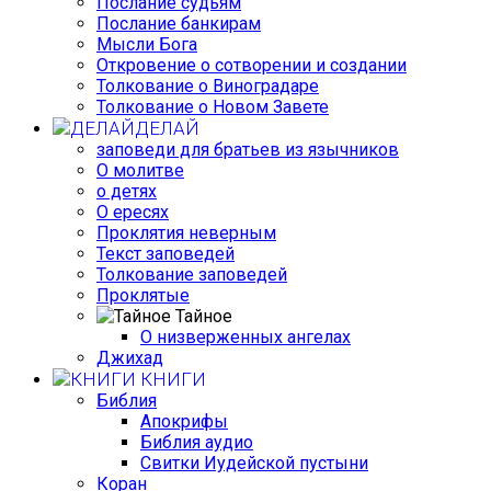
Послание судьям
Послание банкирам
Мысли Бога
Откровение о сотворении и создании
Толкование о Виноградаре
Толкование о Новом Завете
ДЕЛАЙ
заповеди для братьев из язычников
О молитве
о детях
О ересях
Проклятия неверным
Текст заповедей
Толкование заповедей
Проклятые
Тайное
О низверженных ангелах
Джихад
КНИГИ
Библия
Апокрифы
Библия аудио
Свитки Иудейской пустыни
Коран