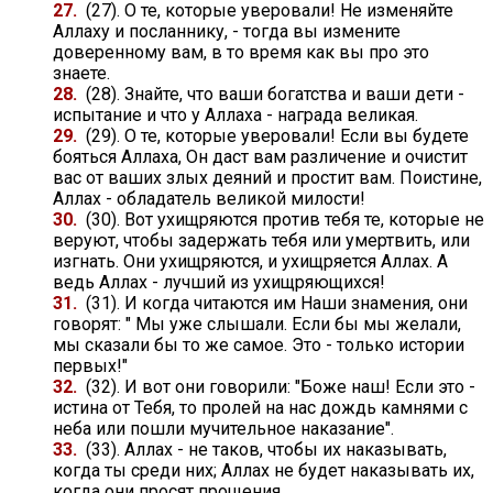
27.
(27). О те, которые уверовали! Не изменяйте
Аллаху и посланнику, - тогда вы измените
доверенному вам, в то время как вы про это
знаете.
28.
(28). Знайте, что ваши богатства и ваши дети -
испытание и что у Аллаха - награда великая.
29.
(29). О те, которые уверовали! Если вы будете
бояться Аллаха, Он даст вам различение и очистит
вас от ваших злых деяний и простит вам. Поистине,
Аллах - обладатель великой милости!
30.
(30). Вот ухищряются против тебя те, которые не
веруют, чтобы задержать тебя или умертвить, или
изгнать. Они ухищряются, и ухищряется Аллах. А
ведь Аллах - лучший из ухищряющихся!
31.
(31). И когда читаются им Наши знамения, они
говорят: " Мы уже слышали. Если бы мы желали,
мы сказали бы то же самое. Это - только истории
первых!"
32.
(32). И вот они говорили: "Боже наш! Если это -
истина от Тебя, то пролей на нас дождь камнями с
неба или пошли мучительное наказание".
33.
(33). Аллах - не таков, чтобы их наказывать,
когда ты среди них; Аллах не будет наказывать их,
когда они просят прощения.