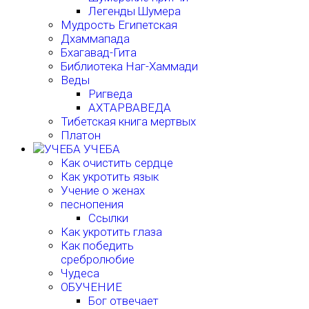
Легенды Шумера
Мудрость Египетская
Дхаммапада
Бхагавад-Гита
Библиотека Наг-Хаммади
Веды
Ригведа
АХТАРВАВЕДА
Тибетская книга мертвых
Платон
УЧЕБА
Как очистить сердце
Как укротить язык
Учение о женах
песнопения
Ссылки
Как укротить глаза
Как победить
сребролюбие
Чудеса
ОБУЧЕНИЕ
Бог отвечает