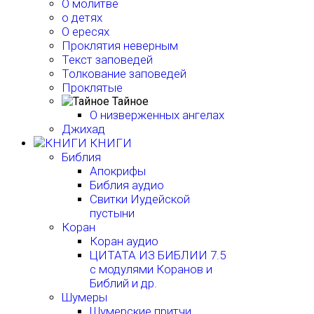
О молитве
о детях
О ересях
Проклятия неверным
Текст заповедей
Толкование заповедей
Проклятые
Тайное
О низверженных ангелах
Джихад
КНИГИ
Библия
Апокрифы
Библия аудио
Свитки Иудейской
пустыни
Коран
Коран аудио
ЦИТАТА ИЗ БИБЛИИ 7.5
с модулями Коранов и
Библий и др.
Шумеры
Шумерские притчи