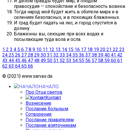
И делом правды будет мир, и плодом
правосудия — спокойствие и безопасность вовеки.
Тогда народ мой будет жить в обители мира и в
селениях безопасных, и в покоищах блаженных.
И град будет падать на лес, и город спустится в
долину.
Блаженны вы, сеющие при всех водах и
посылающие туда вола и осла.
1
2
3
4
5
6
7
8
9
10
11
12
13
14
15
16
17
18
19
20
21
22
23
24
25
26
27
28
29
30
31
32
33
34
35
36
37
38
39
40
41
42
43
44
45
46
47
48
49
50
51
52
53
54
55
56
57
58
59
60
61
62
63
64
65
66
© {2021} www.sarvas.de.
НАЧАЛО
Про Отца светов
Kontakt
Вознесение
Послание больным
Сотворение
Послание правителям
Послание взяточникам