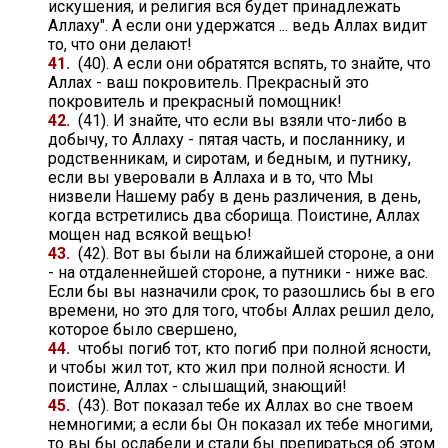
искушения, и религия вся будет принадлежать
Аллаху". А если они удержатся ... ведь Аллах видит
то, что они делают!
41.
(40). А если они обратятся вспять, то знайте, что
Аллах - ваш покровитель. Прекрасный это
покровитель и прекрасный помощник!
42.
(41). И знайте, что если вы взяли что-либо в
добычу, то Аллаху - пятая часть, и посланнику, и
родственникам, и сиротам, и бедным, и путнику,
если вы уверовали в Аллаха и в то, что Мы
низвели Нашему рабу в день различения, в день,
когда встретились два сборища. Поистине, Аллах
мощен над всякой вещью!
43.
(42). Вот вы были на ближайшей стороне, а они
- на отдаленнейшей стороне, а путники - ниже вас.
Если бы вы назначили срок, то разошлись бы в его
времени, но это для того, чтобы Аллах решил дело,
которое было свершено,
44.
чтобы погиб тот, кто погиб при полной ясности,
и чтобы жил тот, кто жил при полной ясности. И
поистине, Аллах - слышащий, знающий!
45.
(43). Вот показал тебе их Аллах во сне твоем
немногими; а если бы Он показал их тебе многими,
то вы бы ослабели и стали бы препираться об этом