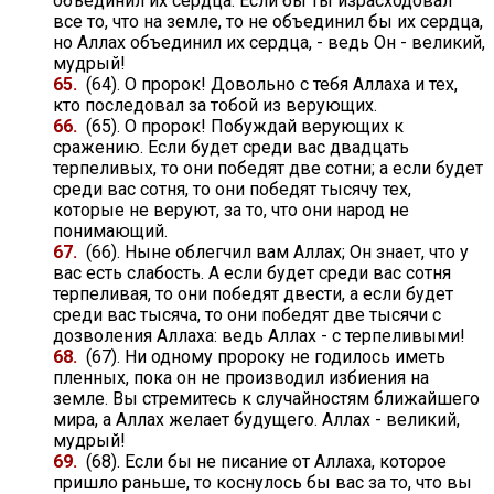
объединил их сердца. Если бы ты израсходовал
все то, что на земле, то не объединил бы их сердца,
но Аллах объединил их сердца, - ведь Он - великий,
мудрый!
65.
(64). О пророк! Довольно с тебя Аллаха и тех,
кто последовал за тобой из верующих.
66.
(65). О пророк! Побуждай верующих к
сражению. Если будет среди вас двадцать
терпеливых, то они победят две сотни; а если будет
среди вас сотня, то они победят тысячу тех,
которые не веруют, за то, что они народ не
понимающий.
67.
(66). Ныне облегчил вам Аллах; Он знает, что у
вас есть слабость. А если будет среди вас сотня
терпеливая, то они победят двести, а если будет
среди вас тысяча, то они победят две тысячи с
дозволения Аллаха: ведь Аллах - с терпеливыми!
68.
(67). Ни одному пророку не годилось иметь
пленных, пока он не производил избиения на
земле. Вы стремитесь к случайностям ближайшего
мира, а Аллах желает будущего. Аллах - великий,
мудрый!
69.
(68). Если бы не писание от Аллаха, которое
пришло раньше, то коснулось бы вас за то, что вы