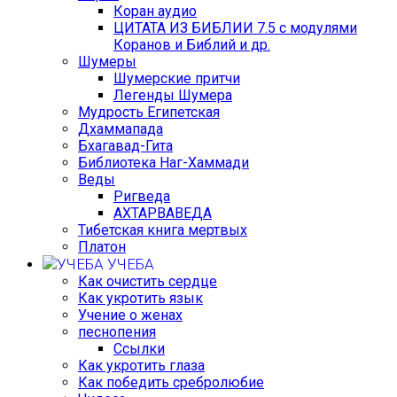
Коран аудио
ЦИТАТА ИЗ БИБЛИИ 7.5 с модулями
Коранов и Библий и др.
Шумеры
Шумерские притчи
Легенды Шумера
Мудрость Египетская
Дхаммапада
Бхагавад-Гита
Библиотека Наг-Хаммади
Веды
Ригведа
АХТАРВАВЕДА
Тибетская книга мертвых
Платон
УЧЕБА
Как очистить сердце
Как укротить язык
Учение о женах
песнопения
Ссылки
Как укротить глаза
Как победить сребролюбие