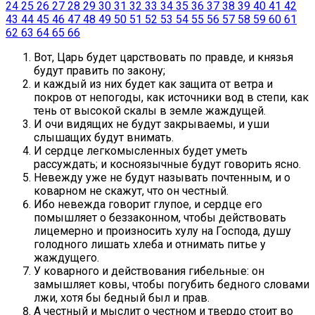
24
25
26
27
28
29
30
31
32
33
34
35
36
37
38
39
40
41
42
43
44
45
46
47
48
49
50
51
52
53
54
55
56
57
58
59
60
61
62
63
64
65
66
Вот, Царь будет царствовать по правде, и князья
будут править по закону;
и каждый из них будет как защита от ветра и
покров от непогоды, как источники вод в степи, как
тень от высокой скалы в земле жаждущей.
И очи видящих не будут закрываемы, и уши
слышащих будут внимать.
И сердце легкомысленных будет уметь
рассуждать; и косноязычные будут говорить ясно.
Невежду уже не будут называть почтенным, и о
коварном не скажут, что он честный.
Ибо невежда говорит глупое, и сердце его
помышляет о беззаконном, чтобы действовать
лицемерно и произносить хулу на Господа, душу
голодного лишать хлеба и отнимать питье у
жаждущего.
У коварного и действования гибельные: он
замышляет ковы, чтобы погубить бедного словами
лжи, хотя бы бедный был и прав.
А честный и мыслит о честном и твердо стоит во