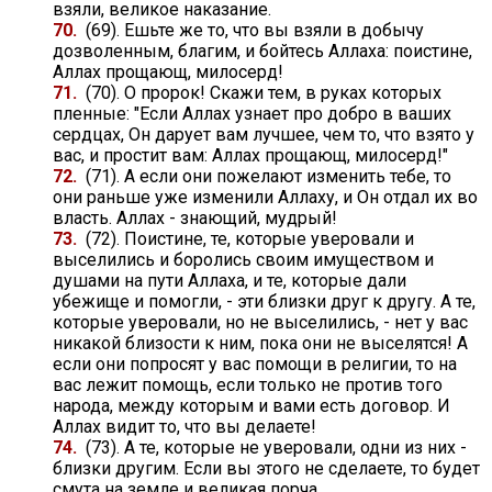
взяли, великое наказание.
70.
(69). Ешьте же то, что вы взяли в добычу
дозволенным, благим, и бойтесь Аллаха: поистине,
Аллах прощающ, милосерд!
71.
(70). О пророк! Скажи тем, в руках которых
пленные: "Если Аллах узнает про добро в ваших
сердцах, Он дарует вам лучшее, чем то, что взято у
вас, и простит вам: Аллах прощающ, милосерд!"
72.
(71). А если они пожелают изменить тебе, то
они раньше уже изменили Аллаху, и Он отдал их во
власть. Аллах - знающий, мудрый!
73.
(72). Поистине, те, которые уверовали и
выселились и боролись своим имуществом и
душами на пути Аллаха, и те, которые дали
убежище и помогли, - эти близки друг к другу. А те,
которые уверовали, но не выселились, - нет у вас
никакой близости к ним, пока они не выселятся! А
если они попросят у вас помощи в религии, то на
вас лежит помощь, если только не против того
народа, между которым и вами есть договор. И
Аллах видит то, что вы делаете!
74.
(73). А те, которые не уверовали, одни из них -
близки другим. Если вы этого не сделаете, то будет
смута на земле и великая порча.