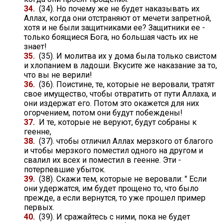
34.
(34). Но почему же не будет наказывать их
Аллах, когда они отстраняют от мечети запретной,
хотя и не были защитниками ее? Защитники ее -
только боящиеся Бога, но большая часть их не
знает!
35.
(35). И молитва их у дома была только свистом
и хлопанием в ладоши. Вкусите же наказание за то,
что вы не верили!
36.
(36). Поистине, те, которые не веровали, тратят
свое имущество, чтобы отвратить от пути Аллаха, и
они издержат его. Потом это окажется для них
огорчением, потом они будут побеждены!
37.
И те, которые не веруют, будут собраны к
геенне,
38.
(37). чтобы отличил Аллах мерзкого от благого
и чтобы мерзкого поместил одного на другом и
свалил их всех и поместил в геенне. Эти -
потерпевшие убыток.
39.
(38). Скажи тем, которые не веровали: " Если
они удержатся, им будет прощено то, что было
прежде, а если вернутся, то уже прошел пример
первых.
40.
(39). И сражайтесь с ними, пока не будет