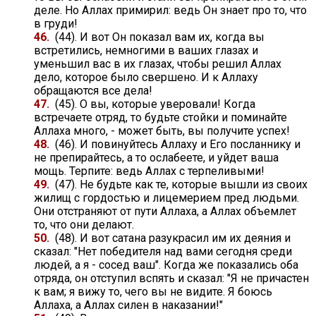
деле. Но Аллах примирил: ведь Он знает про то, что
в груди!
46.
(44). И вот Он показал вам их, когда вы
встретились, немногими в ваших глазах и
уменьшил вас в их глазах, чтобы решил Аллах
дело, которое было свершено. И к Аллаху
обращаются все дела!
47.
(45). О вы, которые уверовали! Когда
встречаете отряд, то будьте стойки и поминайте
Аллаха много, - может быть, вы получите успех!
48.
(46). И повинуйтесь Аллаху и Его посланнику и
не препирайтесь, а то ослабеете, и уйдет ваша
мощь. Терпите: ведь Аллах с терпеливыми!
49.
(47). Не будьте как те, которые вышли из своих
жилищ с гордостью и лицемерием пред людьми.
Они отстраняют от пути Аллаха, а Аллах объемлет
то, что они делают.
50.
(48). И вот сатана разукрасил им их деяния и
сказал: "Нет победителя над вами сегодня среди
людей, а я - сосед ваш". Когда же показались оба
отряда, он отступил вспять и сказал: "Я не причастен
к вам; я вижу то, чего вы не видите. Я боюсь
Аллаха, а Аллах силен в наказании!"