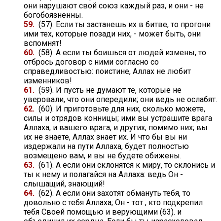
они нарушают свой союз каждый раз, и они - не
богобоязненны.
59.
(57). Если ты застанешь их в битве, то прогони
ими тех, которые позади них, - может быть, они
вспомнят!
60.
(58). А если ты боишься от людей измены, то
отбрось договор с ними согласно со
справедливостью: поистине, Аллах не любит
изменников!
61.
(59). И пусть не думают те, которые не
уверовали, что они опередили; они ведь не ослабят.
62.
(60). И приготовьте для них, сколько можете,
силы и отрядов конницы; ими вы устрашите врага
Аллаха, и вашего врага, и других, помимо них; вы
их не знаете, Аллах знает их. И что бы вы ни
издержали на пути Аллаха, будет полностью
возмещено вам, и вы не будете обижены.
63.
(61). А если они склонятся к миру, то склонись и
ты к нему и полагайся на Аллаха: ведь Он -
слышащий, знающий!
64.
(62). А если они захотят обмануть тебя, то
довольно с тебя Аллаха; Он - тот , кто подкрепил
тебя Своей помощью и верующими (63). и