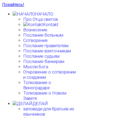
Покайтесь!
НАЧАЛО
Про Отца светов
Kontakt
Вознесение
Послание больным
Сотворение
Послание правителям
Послание взяточникам
Послание судьям
Послание банкирам
Мысли Бога
Откровение о сотворении
и создании
Толкование о
Виноградаре
Толкование о Новом
Завете
ДЕЛАЙ
заповеди для братьев из
язычников