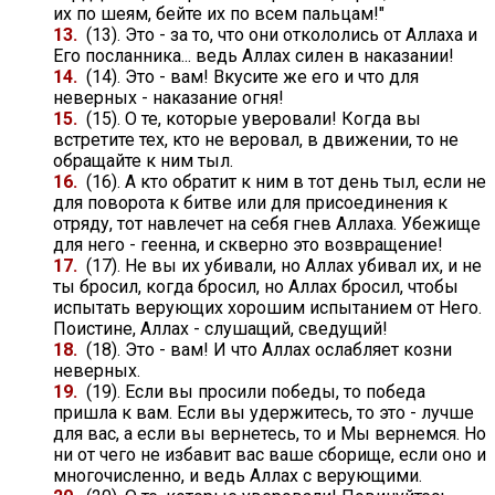
их по шеям, бейте их по всем пальцам!"
13.
(13). Это - за то, что они откололись от Аллаха и
Его посланника... ведь Аллах силен в наказании!
14.
(14). Это - вам! Вкусите же его и что для
неверных - наказание огня!
15.
(15). О те, которые уверовали! Когда вы
встретите тех, кто не веровал, в движении, то не
обращайте к ним тыл.
16.
(16). А кто обратит к ним в тот день тыл, если не
для поворота к битве или для присоединения к
отряду, тот навлечет на себя гнев Аллаха. Убежище
для него - геенна, и скверно это возвращение!
17.
(17). Не вы их убивали, но Аллах убивал их, и не
ты бросил, когда бросил, но Аллах бросил, чтобы
испытать верующих хорошим испытанием от Него.
Поистине, Аллах - слушащий, сведущий!
18.
(18). Это - вам! И что Аллах ослабляет козни
неверных.
19.
(19). Если вы просили победы, то победа
пришла к вам. Если вы удержитесь, то это - лучше
для вас, а если вы вернетесь, то и Мы вернемся. Но
ни от чего не избавит вас ваше сборище, если оно и
многочисленно, и ведь Аллах с верующими.