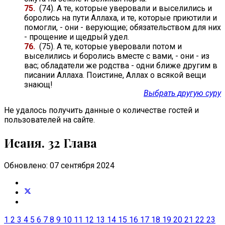
75.
(74). А те, которые уверовали и выселились и
боролись на пути Аллаха, и те, которые приютили и
помогли, - они - верующие; обязательством для них
- прощение и щедрый удел.
76.
(75). А те, которые уверовали потом и
выселились и боролись вместе с вами, - они - из
вас; обладатели же родства - одни ближе другим в
писании Аллаха. Поистине, Аллах о всякой вещи
знающ!
Выбрать другую суру
Не удалось получить данные о количестве гостей и
пользователей на сайте.
Исаия. 32 Глава
Обновлено: 07 сентября 2024
1
2
3
4
5
6
7
8
9
10
11
12
13
14
15
16
17
18
19
20
21
22
23