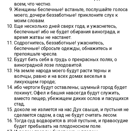
всем, что честно.
Женщины беспечные! встаньте, послушайте голоса
моего; дочери беззаботные! приклоните слух к
моим словам.
Еще несколько дней сверх года, и ужаснетесь,
беспечные! ибо не будет обирания винограда, и
время жатвы не настанет.
Содрогнитесь, беззаботные! ужаснитесь,
беспечные! сбросьте одежды, обнажитесь и
препояшьте чресла.
Будут бить себя в грудь о прекрасных полях, о
виноградной лозе плодовитой.
На земле народа моего будут расти терны и
волчцы, равно и на всех домах веселья в
ликующем городе;
ибо чертоги будут оставлены; шумный город будет
покинут; Офел и башня навсегда будут служить,
вместо пещер, убежищем диких ослов и пасущихся
стад,
доколе не излиется на нас Дух свыше, и пустыня не
сделается садом, а сад не будут считать лесом.
Тогда суд водворится в этой пустыне, и правосудие
будет пребывать на плодоносном поле.