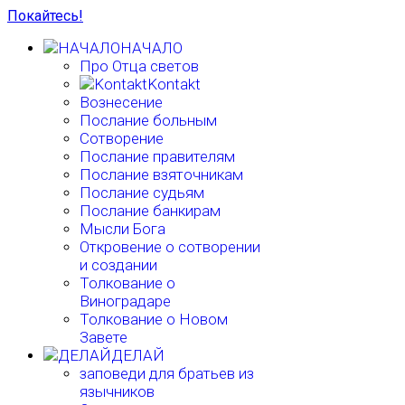
Покайтесь!
НАЧАЛО
Про Отца светов
Kontakt
Вознесение
Послание больным
Сотворение
Послание правителям
Послание взяточникам
Послание судьям
Послание банкирам
Мысли Бога
Откровение о сотворении
и создании
Толкование о
Виноградаре
Толкование о Новом
Завете
ДЕЛАЙ
заповеди для братьев из
язычников