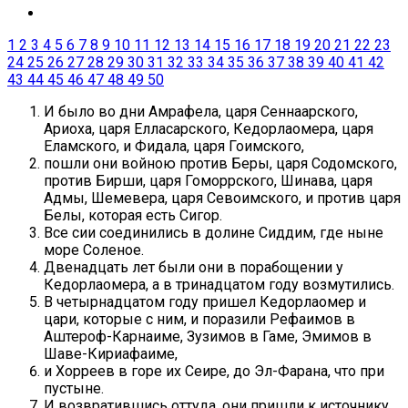
1
2
3
4
5
6
7
8
9
10
11
12
13
14
15
16
17
18
19
20
21
22
23
24
25
26
27
28
29
30
31
32
33
34
35
36
37
38
39
40
41
42
43
44
45
46
47
48
49
50
И было во дни Амрафела, царя Сеннаарского,
Ариоха, царя Елласарского, Кедорлаомера, царя
Еламского, и Фидала, царя Гоимского,
пошли они войною против Беры, царя Содомского,
против Бирши, царя Гоморрского, Шинава, царя
Адмы, Шемевера, царя Севоимского, и против царя
Белы, которая есть Сигор.
Все сии соединились в долине Сиддим, где ныне
море Соленое.
Двенадцать лет были они в порабощении у
Кедорлаомера, а в тринадцатом году возмутились.
В четырнадцатом году пришел Кедорлаомер и
цари, которые с ним, и поразили Рефаимов в
Аштероф-Карнаиме, Зузимов в Гаме, Эмимов в
Шаве-Кириафаиме,
и Хорреев в горе их Сеире, до Эл-Фарана, что при
пустыне.
И возвратившись оттуда, они пришли к источнику