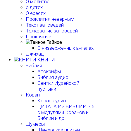
О молитве
о детях
О ересях
Проклятия неверным
Текст заповедей
Толкование заповедей
Проклятые
Тайное
О низверженных ангелах
Джихад
КНИГИ
Библия
Апокрифы
Библия аудио
Свитки Иудейской
пустыни
Коран
Коран аудио
ЦИТАТА ИЗ БИБЛИИ 7.5
с модулями Коранов и
Библий и др.
Шумеры
Шумерские притчи