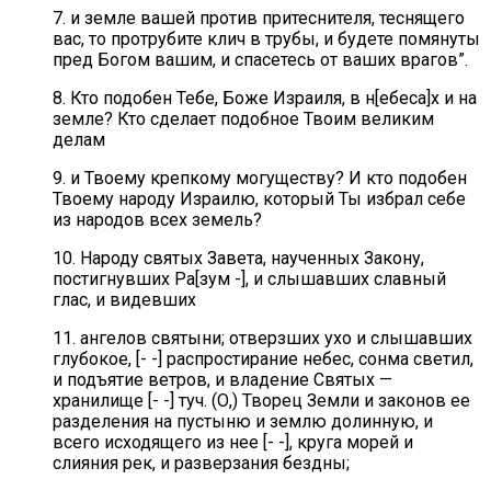
7. и земле вашей против притеснителя, теснящего
вас, то протрубите клич в трубы, и будете помянуты
пред Богом вашим, и спасетесь от ваших врагов”.
8. Кто подобен Тебе, Боже Израиля, в н[ебеса]х и на
земле? Кто сделает подобное Твоим великим
делам
9. и Твоему крепкому могуществу? И кто подобен
Твоему народу Израилю, который Ты избрал себе
из народов всех земель?
10. Народу святых Завета, наученных Закону,
постигнувших Ра[зум -], и слышавших славный
глас, и видевших
11. ангелов святыни; отверзших ухо и слышавших
глубокое, [- -] распростирание небес, сонма светил,
и подъятие ветров, и владение Святых —
хранилище [- -] туч. (О,) Творец Земли и законов ее
разделения на пустыню и землю долинную, и
всего исходящего из нее [- -], круга морей и
слияния рек, и разверзания бездны;