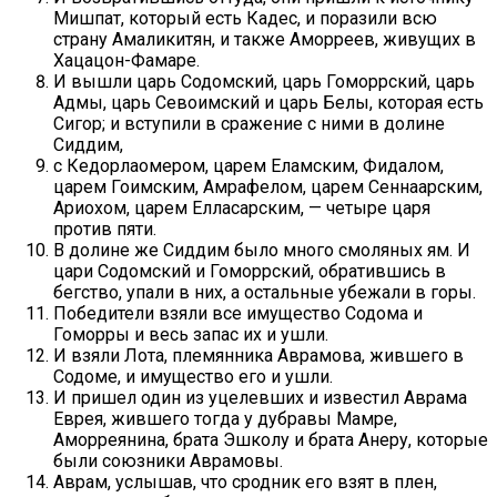
Мишпат, который есть Кадес, и поразили всю
страну Амаликитян, и также Аморреев, живущих в
Хацацон-Фамаре.
И вышли царь Содомский, царь Гоморрский, царь
Адмы, царь Севоимский и царь Белы, которая есть
Сигор; и вступили в сражение с ними в долине
Сиддим,
с Кедорлаомером, царем Еламским, Фидалом,
царем Гоимским, Амрафелом, царем Сеннаарским,
Ариохом, царем Елласарским, — четыре царя
против пяти.
В долине же Сиддим было много смоляных ям. И
цари Содомский и Гоморрский, обратившись в
бегство, упали в них, а остальные убежали в горы.
Победители взяли все имущество Содома и
Гоморры и весь запас их и ушли.
И взяли Лота, племянника Аврамова, жившего в
Содоме, и имущество его и ушли.
И пришел один из уцелевших и известил Аврама
Еврея, жившего тогда у дубравы Мамре,
Аморреянина, брата Эшколу и брата Анеру, которые
были союзники Аврамовы.
Аврам, услышав, что сродник его взят в плен,