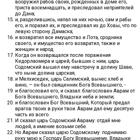
вооружил рабов своих, рожденных в доме его,
триста восемнадцать, и преследовал неприятелей
до Дана;
и, разделившись, напал на них ночью, сам и рабы
его, и поразил их, и преследовал их до Ховы, что по
левую сторону Дамаска;
и возвратил все имущество и Лота, сродника
своего, и имущество его возвратил, также и
женщин и народ.
Когда он возвращался после поражения
Кедорлаомера и царей, бывших с ним, царь
Содомский вышел ему навстречу в долину Шаве,
что ныне долина царская;
и Мелхиседек, царь Салимский, вынес хлеб и
вино, — он был священник Бога Всевышнего, -
и благословил его, и сказал: благословен Аврам от
Бога Всевышнего, Владыки неба и земли;
и благословен Бог Всевышний, Который предал
врагов твоих в руки твои. Аврам дал ему десятую
часть из всего.
И сказал царь Содомский Авраму: отдай мне
людей, а имение возьми себе.
Но Аврам сказал царю Содомскому: поднимаю
руку мою к Господу Богу Всевышнему, Владыке