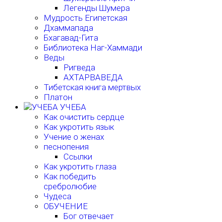
Легенды Шумера
Мудрость Египетская
Дхаммапада
Бхагавад-Гита
Библиотека Наг-Хаммади
Веды
Ригведа
АХТАРВАВЕДА
Тибетская книга мертвых
Платон
УЧЕБА
Как очистить сердце
Как укротить язык
Учение о женах
песнопения
Ссылки
Как укротить глаза
Как победить
сребролюбие
Чудеса
ОБУЧЕНИЕ
Бог отвечает