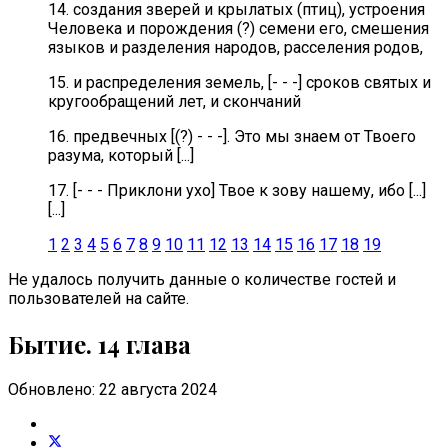
14. создания зверей и крылатых (птиц), устроения
Человека и порождения (?) семени его, смешения
языков и разделения народов, расселения родов,
15. и распределения земель, [- - -] сроков святых и
кругообращений лет, и скончаний
16. предвечных [(?) - - -]. Это мы знаем от Твоего
разума, который [...]
17. [- - - Приклони ухо] Твое к зову нашему, ибо [...]
[...]
1
2
3
4
5
6
7
8
9
10
11
12
13
14
15
16
17
18
19
Не удалось получить данные о количестве гостей и
пользователей на сайте.
Бытие. 14 глава
Обновлено: 22 августа 2024