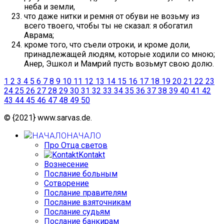
неба и земли,
что даже нитки и ремня от обуви не возьму из
всего твоего, чтобы ты не сказал: я обогатил
Аврама;
кроме того, что съели отроки, и кроме доли,
принадлежащей людям, которые ходили со мною;
Анер, Эшкол и Мамрий пусть возьмут свою долю.
1
2
3
4
5
6
7
8
9
10
11
12
13
14
15
16
17
18
19
20
21
22
23
24
25
26
27
28
29
30
31
32
33
34
35
36
37
38
39
40
41
42
43
44
45
46
47
48
49
50
© {2021} www.sarvas.de.
НАЧАЛО
Про Отца светов
Kontakt
Вознесение
Послание больным
Сотворение
Послание правителям
Послание взяточникам
Послание судьям
Послание банкирам