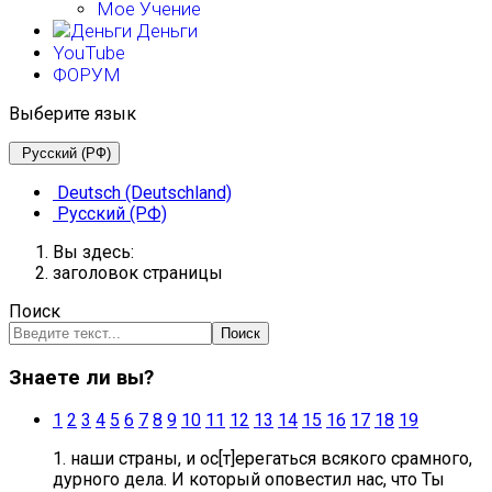
Мое Учение
Деньги
YouTube
ФОРУМ
Выберите язык
Русский (РФ)
Deutsch (Deutschland)
Русский (РФ)
Вы здесь:
заголовок страницы
Поиск
Поиск
Знаете ли вы?
1
2
3
4
5
6
7
8
9
10
11
12
13
14
15
16
17
18
19
1. наши страны, и ос[т]ерегаться всякого срамного,
дурного дела. И который оповестил нас, что Ты