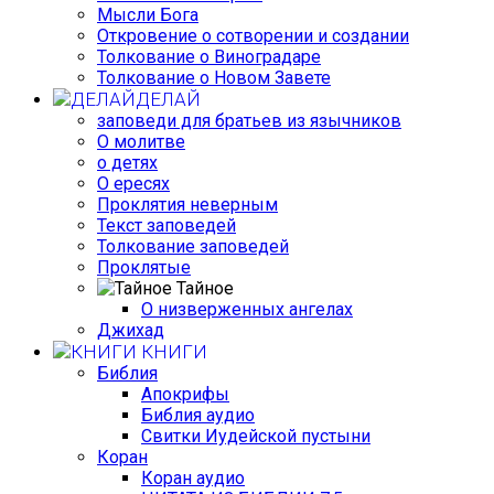
Мысли Бога
Откровение о сотворении и создании
Толкование о Виноградаре
Толкование о Новом Завете
ДЕЛАЙ
заповеди для братьев из язычников
О молитве
о детях
О ересях
Проклятия неверным
Текст заповедей
Толкование заповедей
Проклятые
Тайное
О низверженных ангелах
Джихад
КНИГИ
Библия
Апокрифы
Библия аудио
Свитки Иудейской пустыни
Коран
Коран аудио