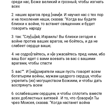
среди нас, Боже великий и грозный, чтобы изгнать
всех
2. наших врагов пред [нам]и. И научил нас с тех пор
и на поколения наши, сказав: “Когда вы будете
близки к войне, то встанет священник и будет
говорить народу
3. так: “Слу[ш]ай, Израиль! Вы близки сегодня к
войне против ваших врагов; не бойтесь, и да не
слабеет сердце ваше;
4. не содро[гайтесь, и н]е ужасайтесь пред ними, ибо
ваш Бог идет с вами воевать за вас с вашими
врагами, чтобы спасти
5. вас””. И [на]дзиратели наши пусть говорят всем
богатырям войны, мужам щедрого сердца, чтобы
укрепить (их) могуществом Божиим, и чтобы дать
воспрянуть всем
6. ослабевшим сердцем, и чтобы сплотить вместе
всех доблестных витязей . И то, что г[овори]л Ты
чрез Моисея, сказав: “Когда настанет война