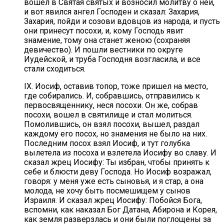
вошел в Святая святых и возносил молитву о ней,
и вот явился ангел Господен и сказал: Захария,
Захария, пойди и созови вдовцов из народа, и пусть
они принесут посохи, и, кому Господь явит
знамение, тому она станет женою (сохраняя
девичество). И пошли вестники по округе
Иудейской, и труба Господня возгласила, и все
стали сходиться.
IX. Иосиф, оставив топор, тоже пришел на место,
где собирались. И, собравшись, отправились к
первосвященнику, неся посохи. Он же, собрав
посохи, вошел в святилище и стал молиться.
Помолившись, он взял посохи, вышел, раздал
каждому его посох, но знамения не было на них.
Последним посох взял Иосиф, и тут голубка
вылетела из посоха и взлетела Иосифу во славу. И
сказал жрец Иосифу: Ты избран, чтобы принять к
себе и блюсти деву Господа. Но Иосиф возражал,
говоря: у меня уже есть сыновья, и я стар, а она
молода, не хочу быть посмешищем у сынов
Израиля. И сказал жрец Иосифу: Побойся Бога,
вспомни, как наказал Бог Датана, Абирона и Корея,
как земля разверзлась и они были поглощены за