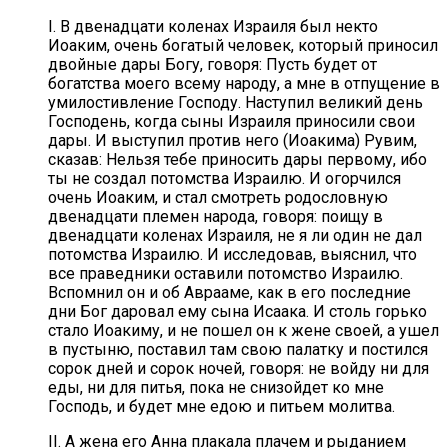
I. В двенадцати коленах Израиля был некто
Иоаким, очень богатый человек, который приносил
двойные дары Богу, говоря: Пусть будет от
богатства моего всему народу, а мне в отпущение в
умилостивление Господу. Наступил великий день
Господень, когда сыны Израиля приносили свои
дары. И выступил против него (Иоакима) Рувим,
сказав: Нельзя тебе приносить дары первому, ибо
ты не создал потомства Израилю. И огорчился
очень Иоаким, и стал смотреть родословную
двенадцати племен народа, говоря: поищу в
двенадцати коленах Израиля, не я ли один не дал
потомства Израилю. И исследовав, выяснил, что
все праведники оставили потомство Израилю.
Вспомнил он и об Аврааме, как в его последние
дни Бог даровал ему сына Исаака. И столь горько
стало Иоакиму, и не пошел он к жене своей, а ушел
в пустыню, поставил там свою палатку и постился
сорок дней и сорок ночей, говоря: не войду ни для
еды, ни для питья, пока не снизойдет ко мне
Господь, и будет мне едою и питьем молитва.
II. А жена его Анна плакала плачем и рыданием