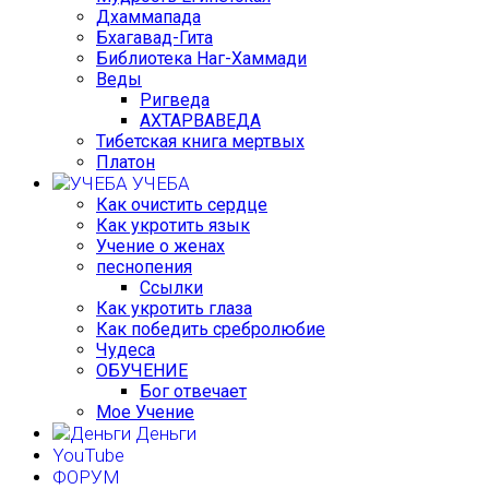
Дхаммапада
Бхагавад-Гита
Библиотека Наг-Хаммади
Веды
Ригведа
АХТАРВАВЕДА
Тибетская книга мертвых
Платон
УЧЕБА
Как очистить сердце
Как укротить язык
Учение о женах
песнопения
Ссылки
Как укротить глаза
Как победить сребролюбие
Чудеса
ОБУЧЕНИЕ
Бог отвечает
Мое Учение
Деньги
YouTube
ФОРУМ