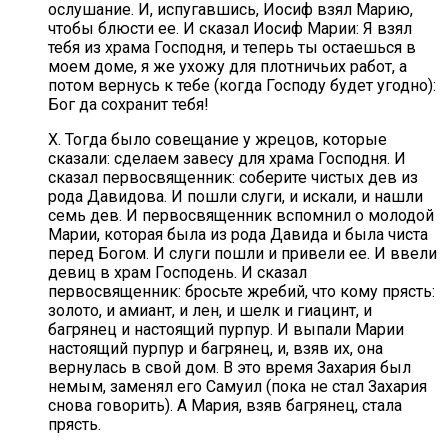
ослушание. И, испугавшись, Иосиф взял Марию,
чтобы блюсти ее. И сказал Иосиф Марии: Я взял
тебя из храма Господня, и теперь ты остаешься в
моем доме, я же ухожу для плотничьих работ, а
потом вернусь к тебе (когда Господу будет угодно):
Бог да сохранит тебя!
X. Тогда было совещание у жрецов, которые
сказали: сделаем завесу для храма Господня. И
сказал первосвященник: соберите чистых дев из
рода Давидова. И пошли слуги, и искали, и нашли
семь дев. И первосвященник вспомнил о молодой
Марии, которая была из рода Давида и была чиста
перед Богом. И слуги пошли и привели ее. И ввели
девиц в храм Господень. И сказал
первосвященник: бросьте жребий, что кому прясть:
золото, и амиант, и лен, и шелк и гиацинт, и
багрянец и настоящий пурпур. И выпали Марии
настоящий пурпур и багрянец, и, взяв их, она
вернулась в свой дом. В это время Захария был
немым, заменял его Самуил (пока не стал Захария
снова говорить). А Мария, взяв багрянец, стала
прясть.