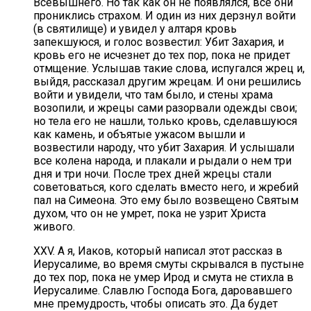
Всевышнего. Но так как он не появлялся, все они
прониклись страхом. И один из них дерзнул войти
(в святилище) и увидел у алтаря кровь
запекшуюся, и голос возвестил: Убит Захария, и
кровь его не исчезнет до тех пор, пока не придет
отмщение. Услышав такие слова, испугался жрец и,
выйдя, рассказал другим жрецам. И они решились
войти и увидели, что там было, и стены храма
возопили, и жрецы сами разорвали одежды свои;
но тела его не нашли, только кровь, сделавшуюся
как камень, и объятые ужасом вышли и
возвестили народу, что убит Захария. И услышали
все колена народа, и плакали и рыдали о нем три
дня и три ночи. После трех дней жрецы стали
советоваться, кого сделать вместо него, и жребий
пал на Симеона. Это ему было возвещено Святым
духом, что он не умрет, пока не узрит Христа
живого.
XXV. А я, Иаков, который написал этот рассказ в
Иерусалиме, во время смуты скрывался в пустыне
до тех пор, пока не умер Ирод и смута не стихла в
Иерусалиме. Славлю Господа Бога, даровавшего
мне премудрость, чтобы описать это. Да будет