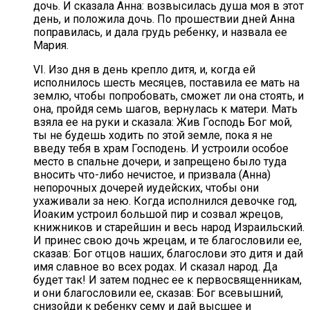
дочь. И сказала Анна: возвысилась душа моя в этот
день, и положила дочь. По прошествии дней Анна
поправилась, и дала грудь ребенку, и назвала ее
Мария.
VI. Изо дня в день крепло дитя, и, когда ей
исполнилось шесть месяцев, поставила ее мать на
землю, чтобы попробовать, сможет ли она стоять, и
она, пройдя семь шагов, вернулась к матери. Мать
взяла ее на руки и сказала: Жив Господь Бог мой,
ты не будешь ходить по этой земле, пока я не
введу тебя в храм Господень. И устроили особое
место в спальне дочери, и запрещено было туда
вносить что-либо нечистое, и призвала (Анна)
непорочных дочерей иудейских, чтобы они
ухаживали за нею. Когда исполнился девочке год,
Иоаким устроил большой пир и созвал жрецов,
книжников и старейшин и весь народ Израильский.
И принес свою дочь жрецам, и те благословили ее,
сказав: Бог отцов наших, благослови это дитя и дай
имя славное во всех родах. И сказал народ. Да
будет так! И затем поднес ее к первосвященникам,
и они благословили ее, сказав: Бог всевышний,
снизойди к ребенку сему и дай высшее и