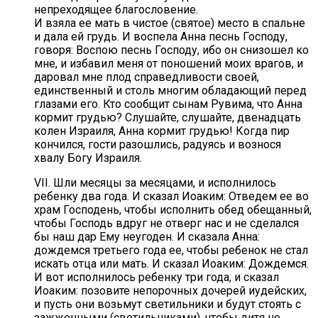
непреходящее благословение.
И взяла ее мать в чистое (святое) место в спальне
и дала ей грудь. И воспела Анна песнь Господу,
говоря: Воспою песнь Господу, ибо он снизошел ко
мне, и избавил меня от поношений моих врагов, и
даровал мне плод справедливости своей,
единственный и столь многим обладающий перед
глазами его. Кто сообщит сынам Рувима, что Анна
кормит грудью? Слушайте, слушайте, двенадцать
колен Израиля, Анна кормит грудью! Когда пир
кончился, гости разошлись, радуясь и вознося
хвалу Богу Израиля.
VII. Шли месяцы за месяцами, и исполнилось
ребенку два года. И сказал Иоаким: Отведем ее во
храм Господень, чтобы исполнить обед обещанный,
чтобы Господь вдруг не отверг нас и не сделался
бы наш дар Ему неугоден. И сказала Анна:
дождемся третьего года ее, чтобы ребенок не стал
искать отца или мать. И сказал Иоаким: Дождемся.
И вот исполнилось ребенку три года, и сказал
Иоаким: позовите непорочных дочерей иудейских,
и пусть они возьмут светильники и будут стоять с
зажженными (светильниками), чтобы дитя не