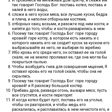
И произнеси на мятежный дом притчу, и скажи им:
так говорит Господь Бог: поставь котел, поставь и
налей в него воды;
сложи в него куски мяса, все лучшие куски, бедра
и плеча, и наполни отборными костями;
отборных овец возьми, и разожги под ним кости, и
кипяти до того, чтобы и кости разварились в нем.
Посему так говорит Господь Бог: горе городу
кровей! горе котлу, в котором есть накипь и с
которого накипь его не сходит! кусок за куском его
выбрасывайте из него, не выбирая по жребию.
Ибо кровь его среди него; он оставил ее на голой
скале; не на землю проливал ее, где она могла бы
покрыться пылью.
Чтобы возбудить гнев для совершения мщения, Я
оставил кровь его на голой скале, чтобы она не
скрылась.
Посему так говорит Господь Бог: горе городу
кровей! и Я разложу большой костер.
Прибавь дров, разведи огонь, вывари мясо; пусть
все сгустится, и кости перегорят.
И когда котел будет пуст, поставь его на уголья,
чтобы он разгорелся, и чтобы медь его
раскалилась, и расплавилась в нем нечистота его, и