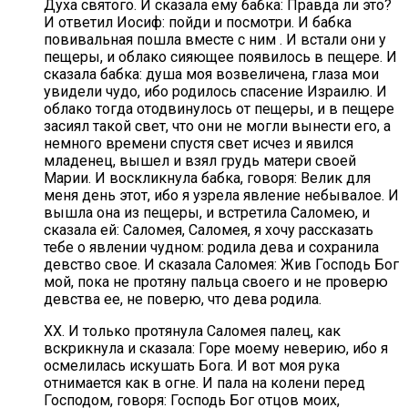
Духа святого. И сказала ему бабка: Правда ли это?
И ответил Иосиф: пойди и посмотри. И бабка
повивальная пошла вместе с ним . И встали они у
пещеры, и облако сияющее появилось в пещере. И
сказала бабка: душа моя возвеличена, глаза мои
увидели чудо, ибо родилось спасение Израилю. И
облако тогда отодвинулось от пещеры, и в пещере
засиял такой свет, что они не могли вынести его, а
немного времени спустя свет исчез и явился
младенец, вышел и взял грудь матери своей
Марии. И воскликнула бабка, говоря: Велик для
меня день этот, ибо я узрела явление небывалое. И
вышла она из пещеры, и встретила Саломею, и
сказала ей: Саломея, Саломея, я хочу рассказать
тебе о явлении чудном: родила дева и сохранила
девство свое. И сказала Саломея: Жив Господь Бог
мой, пока не протяну пальца своего и не проверю
девства ее, не поверю, что дева родила.
XX. И только протянула Саломея палец, как
вскрикнула и сказала: Горе моему неверию, ибо я
осмелилась искушать Бога. И вот моя рука
отнимается как в огне. И пала на колени перед
Господом, говоря: Господь Бог отцов моих,