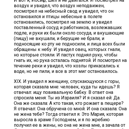
И вот я, Иосиф, шел и не двигался. И посмотрел на
воздух и увидел, что воздух неподвижен,
посмотрел на небесный свод и увидел, что он
остановился и птицы небесные в полете
остановились, посмотрел на землю и увидел
поставленный сосуд и работников, возлежавших
подле, и руки их были около сосуда, и вкушающие
(пищу) не вкушали, и берущие не брали, и
подносящие ко рту не подносили, и лица всех были
обращены к небу. И увидел овец, которых гнали,
но которые стояли. И пастух поднял руку, чтобы
гнать их, но рука осталась поднятой. И посмотрел на
течение реки и увидел, что козлы прикасались к
воде, но не пили, и все в этот миг остановилось.
XIX. И увидел я женщину, спускающуюся с горы,
которая сказала мне: человек, куда ты идешь? Я
отвечал: ищу повивальную бабку. В ответ она
спросила меня: Ты из Израиля? И я сказал ей: Да.
Она же сказала: А кто такая, кто рожает в пещере?
Я отвечал: Она обручена со мной. И она сказала: Она
не жена тебе? Тогда ответил я: Это Мария, которая
выросла в храме Господнем, и я по жребию
получил ее в жены, но она не жена мне, а зачала от