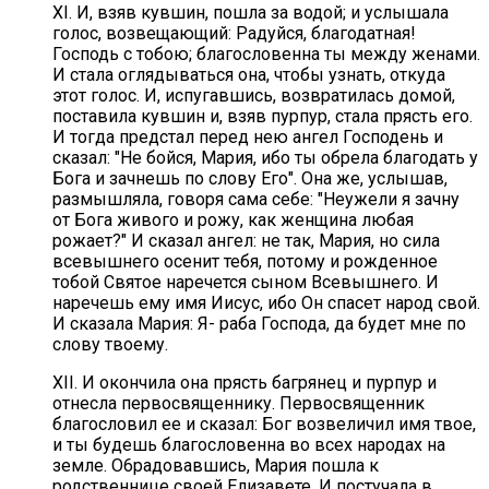
XI. И, взяв кувшин, пошла за водой; и услышала
голос, возвещающий: Радуйся, благодатная!
Господь с тобою; благословенна ты между женами.
И стала оглядываться она, чтобы узнать, откуда
этот голос. И, испугавшись, возвратилась домой,
поставила кувшин и, взяв пурпур, стала прясть его.
И тогда предстал перед нею ангел Господень и
сказал: "Не бойся, Мария, ибо ты обрела благодать у
Бога и зачнешь по слову Его". Она же, услышав,
размышляла, говоря сама себе: "Неужели я зачну
от Бога живого и рожу, как женщина любая
рожает?" И сказал ангел: не так, Мария, но сила
всевышнего осенит тебя, потому и рожденное
тобой Святое наречется сыном Всевышнего. И
наречешь ему имя Иисус, ибо Он спасет народ свой.
И сказала Мария: Я- раба Господа, да будет мне по
слову твоему.
XII. И окончила она прясть багрянец и пурпур и
отнесла первосвященнику. Первосвященник
благословил ее и сказал: Бог возвеличил имя твое,
и ты будешь благословенна во всех народах на
земле. О6радовавшись, Мария пошла к
родственнице своей Елизавете. И постучала в