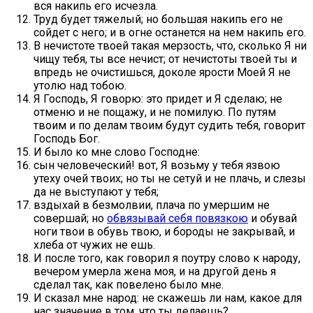
вся накипь его исчезла.
Труд будет тяжелый; но большая накипь его не
сойдет с него; и в огне останется на нем накипь его.
В нечистоте твоей такая мерзость, что, сколько Я ни
чищу тебя, ты все нечист; от нечистоты твоей ты и
впредь не очистишься, доколе ярости Моей Я не
утолю над тобою.
Я Господь, Я говорю: это придет и Я сделаю; не
отменю и не пощажу, и не помилую. По путям
твоим и по делам твоим будут судить тебя, говорит
Господь Бог.
И было ко мне слово Господне:
сын человеческий! вот, Я возьму у тебя язвою
утеху очей твоих; но ты не сетуй и не плачь, и слезы
да не выступают у тебя;
вздыхай в безмолвии, плача по умершим не
совершай; но
обвязывай себя повязкою
и обувай
ноги твои в обувь твою, и бороды не закрывай, и
хлеба от чужих не ешь.
И после того, как говорил я поутру слово к народу,
вечером умерла жена моя, и на другой день я
сделал так, как повелено было мне.
И сказал мне народ: не скажешь ли нам, какое для
нас значение в том, что ты делаешь?