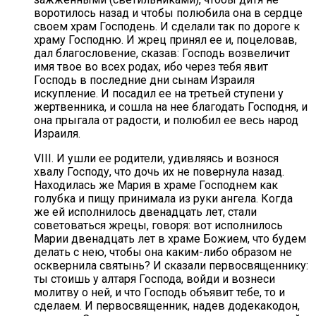
воротилось назад и чтобы полюбила она в сердце
своем храм Господень. И сделали так по дороге к
храму Господню. И жрец принял ее и, поцеловав,
дал благословение, сказав: Господь возвеличит
имя твое во всех родах, ибо через тебя явит
Господь в последние дни сынам Израиля
искупление. И посадил ее на третьей ступени у
жертвенника, и сошла на нее благодать Господня, и
она прыгала от радости, и полюбил ее весь народ
Израиля.
VIII. И ушли ее родители, удивляясь и вознося
хвалу Господу, что дочь их не повернула назад.
Находилась же Мария в храме Господнем как
голубка и пищу принимала из руки ангела. Когда
же ей исполнилось двенадцать лет, стали
советоваться жрецы, говоря: вот исполнилось
Марии двенадцать лет в храме Божием, что будем
делать с нею, чтобы она каким-либо образом не
осквернила святынь? И сказали первосвященнику:
ты стоишь у алтаря Господа, войди и вознеси
молитву о ней, и что Господь объявит тебе, то и
сделаем. И первосвященник, надев додекакодон,