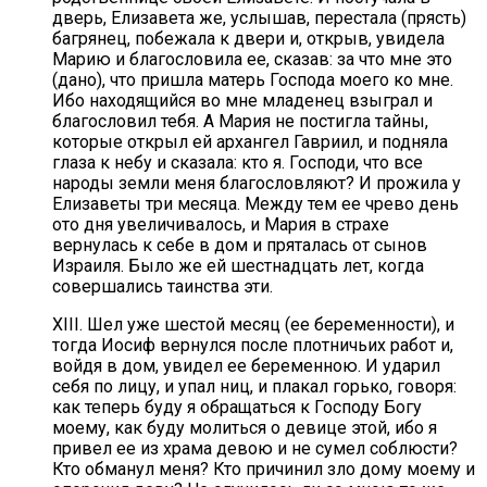
дверь, Елизавета же, услышав, перестала (прясть)
багрянец, побежала к двери и, открыв, увидела
Марию и благословила ее, сказав: за что мне это
(дано), что пришла матерь Господа моего ко мне.
Ибо находящийся во мне младенец взыграл и
благословил тебя. А Мария не постигла тайны,
которые открыл ей архангел Гавриил, и подняла
глаза к небу и сказала: кто я. Господи, что все
народы земли меня благословляют? И прожила у
Елизаветы три месяца. Между тем ее чрево день
ото дня увеличивалось, и Мария в страхе
вернулась к себе в дом и пряталась от сынов
Израиля. Было же ей шестнадцать лет, когда
совершались таинства эти.
XIII. Шел уже шестой месяц (ее беременности), и
тогда Иосиф вернулся после плотничьих работ и,
войдя в дом, увидел ее беременною. И ударил
себя по лицу, и упал ниц, и плакал горько, говоря:
как теперь буду я обращаться к Господу Богу
моему, как буду молиться о девице этой, ибо я
привел ее из храма девою и не сумел соблюсти?
Кто обманул меня? Кто причинил зло дому моему и