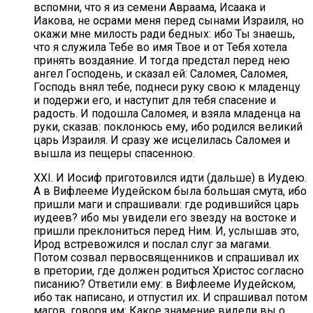
вспомни, что я из семени Авраама, Исаака и
Иакова, не осрами меня перед сынами Израиля, но
окажи мне милость ради бедных: ибо Ты знаешь,
что я служила Тебе во имя Твое и от Тебя хотела
принять воздаяние. И тогда предстал перед нею
ангел Господень, и сказал ей: Саломея, Саломея,
Господь внял тебе, поднеси руку свою к младенцу
и подержи его, и наступит для тебя спасение и
радость. И подошла Саломея, и взяла младенца на
руки, сказав: поклонюсь ему, ибо родился великий
царь Израиля. И сразу же исцелилась Саломея и
вышла из пещеры спасенною.
XXI. И Иосиф приготовился идти (дальше) в Иудею.
А в Вифлееме Иудейском была большая смута, ибо
пришли маги и спрашивали: где родившийся царь
иудеев? ибо мы увидели его звезду на востоке и
пришли преклониться перед Ним. И, услышав это,
Ирод встревожился и послал слуг за магами.
Потом созвал первосвященников и спрашивал их
в претории, где должен родиться Христос согласно
писанию? Ответили ему: в Вифлееме Иудейском,
ибо так написано, и отпустил их. И спрашивал потом
магов, говоря им: Какое знамение видели вы о