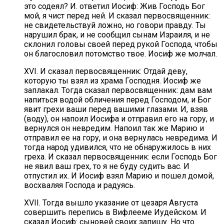
это содеял? И. ответил Иосиф: Жив Господь Бог
мой, я чист перед ней. И сказал первосвященник:
не свидетельствуй ложно, но говори правду. Ты
нарушил брак, и не сообщил сынам Израиля, и не
склонил головы своей перед рукой Господа, чтобы
он благословил потомство твое. Иосиф же молчал.
XVI. И сказал первосвященник: Отдай деву,
которую ты взял из храма Господня. Иосиф же
заплакал. Тогда сказал первосвященник: дам вам
напиться водой обличения перед Господом, и Бог
явит грехи ваши перед вашими глазами. И, взяв
(воду), он напоил Иосифа и отправил его на гору, и
вернулся он невредим. Напоил так же Марию и
отправил ее на гору, и она вернулась невредима. И
тогда народ удивился, что не обнаружилось в них
греха. И сказал первосвященник: если Господь Бог
не явил ваш грех, то я не буду судить вас. И
отпустил их. И Иосиф взял Марию и пошел домой,
восхваляя Господа и радуясь.
XVII. Тогда вышло указание от цезаря Августа
совершить перепись в Вифлееме Иудейском. И
сказал Иосиф: сыновей своих запишу. Но что