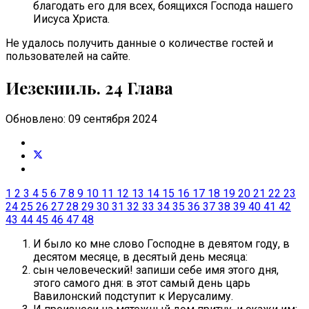
благодать его для всех, боящихся Господа нашего
Иисуса Христа.
Не удалось получить данные о количестве гостей и
пользователей на сайте.
Иезекииль. 24 Глава
Обновлено: 09 сентября 2024
1
2
3
4
5
6
7
8
9
10
11
12
13
14
15
16
17
18
19
20
21
22
23
24
25
26
27
28
29
30
31
32
33
34
35
36
37
38
39
40
41
42
43
44
45
46
47
48
И было ко мне слово Господне в девятом году, в
десятом месяце, в десятый день месяца:
сын человеческий! запиши себе имя этого дня,
этого самого дня: в этот самый день царь
Вавилонский подступит к Иерусалиму.