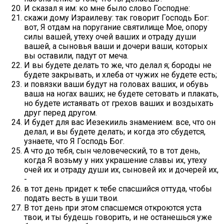
И сказал я им: ко мне было слово Господне:
скажи дому Израилеву: так говорит Господь Бог:
вот, Я отдам на поругание святилище Мое, опору
силы вашей, утеху очей ваших и отраду души
вашей, а сыновья ваши и дочери ваши, которых
вы оставили, падут от меча.
И вы будете делать то же, что делал я; бороды не
будете закрывать, и хлеба от чужих не будете есть;
и повязки ваши будут на головах ваших, и обувь
ваша на ногах ваших; не будете сетовать и плакать,
но будете истаявать от грехов ваших и воздыхать
друг перед другом.
И будет для вас Иезекииль знамением: все, что он
делал, и вы будете делать; и когда это сбудется,
узнаете, что Я Господь Бог.
А что до тебя, сын человеческий, то в тот день,
когда Я возьму у них украшение славы их, утеху
очей их и отраду души их, сыновей их и дочерей их,
-
в тот день придет к тебе спасшийся оттуда, чтобы
подать весть в уши твои.
В тот день при этом спасшемся откроются уста
твои, и ты будешь говорить, и не останешься уже