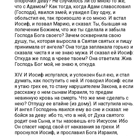
опорочил деву? Не случилось ли со мною то же,
что с Адамом? Как тогда, когда Адам славословил
(Господа), явился змей, и увидел Еву одну, и
обольстил ее, так произошло и со мною. И встал
Иосиф, и позвал Марию, и сказал: Ты, бывшая на
попечении Божием, что же ты сделала и забыла
Господа Бога своего? Зачем осквернила свою
душу, ты, которая выросла в Святая святых и пищу
принимала от ангела? Она тогда заплакала горько и
сказала: чиста я и не знаю мужа. И сказал ей Иосиф:
Откуда же плод в чреве твоем? Она ответила: Жив
Господь Бог мой, не знаю я, откуда.
XIV. И Иосиф испугался, и успокоен был ею, и стал
думать, как поступить с ней. И говорил Иосиф: если
я утаю грех ее, то стану нарушителем Закона, а если
расскажу о нем сынам Израиля, то предам
невинную кровь на смерть. Что же мне сделать с
нею? Отпущу ее втайне (из дому). И наступила ночь.
И ангел Господень явился ему во сне и сказал: не
бойся за деву: ибо то, что в ней, от Духа святого:
родит она Сына, и ты назовешь его Иисусом. Ибо
Он спасет народ свой от наказания за грехи. И
проснулся Иосиф, и прославил Бога Израиля,