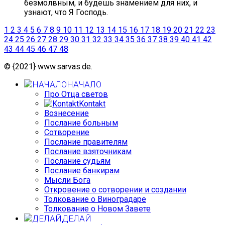
безмолвным, и будешь знамением для них, и
узнают, что Я Господь.
1
2
3
4
5
6
7
8
9
10
11
12
13
14
15
16
17
18
19
20
21
22
23
24
25
26
27
28
29
30
31
32
33
34
35
36
37
38
39
40
41
42
43
44
45
46
47
48
© {2021} www.sarvas.de.
НАЧАЛО
Про Отца светов
Kontakt
Вознесение
Послание больным
Сотворение
Послание правителям
Послание взяточникам
Послание судьям
Послание банкирам
Мысли Бога
Откровение о сотворении и создании
Толкование о Виноградаре
Толкование о Новом Завете
ДЕЛАЙ