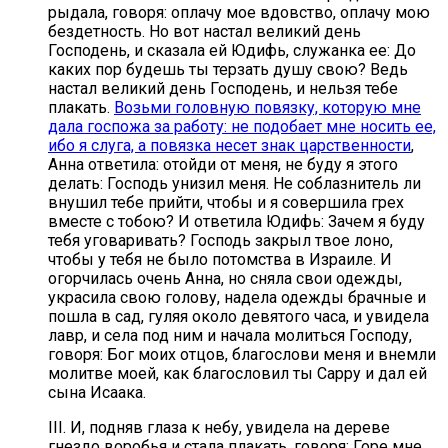
рыдала, говоря: оплачу мое вдовство, оплачу мою
бездетность. Но вот настал великий день
Господень, и сказала ей Юдифь, служанка ее: До
каких пор будешь ты терзать душу свою? Ведь
настал великий день Господень, и нельзя тебе
плакать.
Возьми головную повязку, которую мне
дала госпожа за работу: не подобает мне носить ее,
ибо я слуга, а повязка несет знак царственности
,
Анна ответила: отойди от меня, не буду я этого
делать: Господь унизил меня. Не соблазнитель ли
внушил тебе прийти, чтобы и я совершила грех
вместе с тобою? И ответила Юдифь: Зачем я буду
тебя уговаривать? Господь закрыл твое лоно,
чтобы у тебя не было потомства в Израиле. И
огорчилась очень Анна, но сняла свои одежды,
украсила свою голову, надела одежды брачные и
пошла в сад, гуляя около девятого часа, и увидела
лавр, и села под ним и начала молиться Господу,
говоря: Бог моих отцов, благослови меня и внемли
молитве моей, как благословил ты Сарру и дал ей
сына Исаака.
III. И, подняв глаза к небу, увидела на дереве
гнездо воробья и стала плакать, говоря: Горе мне,