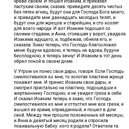
чреве своем. И пошел Иоаким, и приказал
пастухам своим, сказав: приведите десять чистых
без пятен агниц, будут они для Господа Бога моего,
и приведите мне двенадцать молодых телят, и
будут они для жрецов и старейшин, и сто козлят
для всего народа. И вот Иоаким подошел со
своими стадами, и Анна, стоявшая у ворот, увидела
Иоакима идущего, и, подбежав, обняла его, и
сказала: Знаю теперь, что Господь благословил
меня: будучи вдовою, я теперь не вдова, будучи
бесплодною, я теперь зачну! И Иоаким в тот день
обрел покой в своем доме.
V. Утром он понес свои дары, говоря: Если Господь
смилостивился ко мне, то золотая пластина жреца
покажет мне. И принес Иоаким свои дары, и
смотрел пристально на пластину, подошедши к
жертвеннику Господню, и не увидел греха в себе.
И сказал Иоаким: теперь я знаю, что Господь
смилостивился ко мне и отпустил мне все грехи, и
вышел из храма, оправданный, и пошел в дом
свой. Между тем прошли положенные ей месяцы,
и Анна в девятый месяц родила и спросила
повивальную бабку: кого я родила? Ответила та: