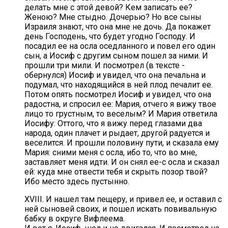
делать мне с этой девой? Кем записать ее?
Женою? Мне стыдно. Дочерью? Но все сыны
Израиля знают, что она мне не дочь. Да покажет
день Господень, что будет угодно Господу. И
посадил ее на осла оседланного и повел его один
сын, а Иосиф с другим сыном пошел за ними. И
прошли три мили. И посмотрел (в тексте -
обернулся) Иосиф и увидел, что она печальна и
подумал, что находящийся в ней плод печалит ее.
Потом опять посмотрел Иосиф и увидел, что она
радостна, и спросил ее: Мария, отчего я вижу твое
лицо то грустным, то веселым? И Мария ответила
Иосифу: Оттого, что я вижу перед глазами два
народа, один плачет и рыдает, другой радуется и
веселится. И прошли половину пути, и сказала ему
Мария: сними меня с осла, ибо то, что во мне,
заставляет меня идти. И он снял ее-с осла и сказал
ей: куда мне отвести тебя и скрыть позор твой?
Ибо место здесь пустынно.
XVIII. И нашел там пещеру, и привел ее, и оставил с
ней сыновей своих, и пошел искать повивальную
бабку в округе Вифлеема.