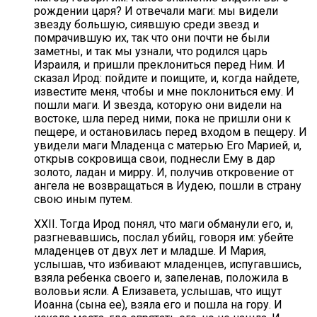
рождении царя? И отвечали маги: мы видели
звезду большую, сиявшую среди звезд и
помрачившую их, так что они почти не были
заметны, и так мы узнали, что родился царь
Израиля, и пришли преклониться перед Ним. И
сказал Ирод: пойдите и поищите, и, когда найдете,
известите меня, чтобы и мне поклониться ему. И
пошли маги. И звезда, которую они видели на
востоке, шла перед ними, пока не пришли они к
пещере, и остановилась перед входом в пещеру. И
увидели маги Младенца с матерью Его Марией, и,
открыв сокровища свои, поднесли Ему в дар
золото, ладан и мирру. И, получив откровение от
ангела не возвращаться в Иудею, пошли в страну
свою иным путем.
XXII. Тогда Ирод понял, что маги обманули его, и,
разгневавшись, послал убийц, говоря им: убейте
младенцев от двух лет и младше. И Мария,
услышав, что избивают младенцев, испугавшись,
взяла ребенка своего и, запеленав, положила в
воловьи ясли. А Елизавета, услышав, что ищут
Иоанна (сына ее), взяла его и пошла на гору. И