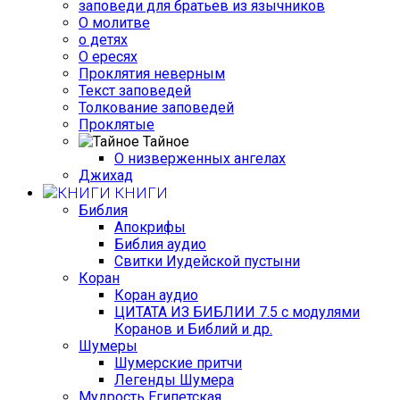
заповеди для братьев из язычников
О молитве
о детях
О ересях
Проклятия неверным
Текст заповедей
Толкование заповедей
Проклятые
Тайное
О низверженных ангелах
Джихад
КНИГИ
Библия
Апокрифы
Библия аудио
Свитки Иудейской пустыни
Коран
Коран аудио
ЦИТАТА ИЗ БИБЛИИ 7.5 с модулями
Коранов и Библий и др.
Шумеры
Шумерские притчи
Легенды Шумера
Мудрость Египетская