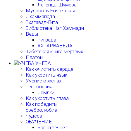
Легенды Шумера
Мудрость Египетская
Дхаммапада
Бхагавад-Гита
Библиотека Наг-Хаммади
Веды
Ригведа
АХТАРВАВЕДА
Тибетская книга мертвых
Платон
УЧЕБА
Как очистить сердце
Как укротить язык
Учение о женах
песнопения
Ссылки
Как укротить глаза
Как победить
сребролюбие
Чудеса
ОБУЧЕНИЕ
Бог отвечает