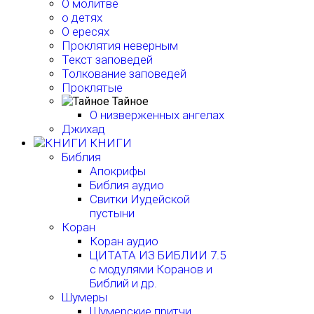
О молитве
о детях
О ересях
Проклятия неверным
Текст заповедей
Толкование заповедей
Проклятые
Тайное
О низверженных ангелах
Джихад
КНИГИ
Библия
Апокрифы
Библия аудио
Свитки Иудейской
пустыни
Коран
Коран аудио
ЦИТАТА ИЗ БИБЛИИ 7.5
с модулями Коранов и
Библий и др.
Шумеры
Шумерские притчи