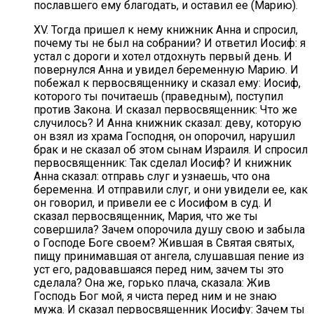
пославшего ему благодать, и оставил ее (Марию).
XV. Тогда пришел к нему книжник Анна и спросил,
почему ты не был на собрании? И ответил Иосиф: я
устал с дороги и хотел отдохнуть первый день. И
повернулся Анна и увидел беременную Марию. И
побежал к первосвященнику и сказал ему: Иосиф,
которого ты почитаешь (праведным), поступил
против Закона. И сказал первосвященник: Что же
случилось? И Анна книжник сказал: деву, которую
он взял из храма Господня, он опорочил, нарушил
брак и не сказал об этом сынам Израиля. И спросил
первосвященник: Так сделал Иосиф? И книжник
Анна сказал: отправь слуг и узнаешь, что она
беременна. И отправили слуг, и они увидели ее, как
он говорил, и привели ее с Иосифом в суд. И
сказал первосвященник, Мария, что же ты
совершила? Зачем опорочила душу свою и забыла
о Господе Боге своем? Жившая в Святая святых,
пищу принимавшая от ангела, слушавшая пение из
уст его, радовавшаяся перед ним, зачем ты это
сделала? Она же, горько плача, сказала: Жив
Господь Бог мой, я чиста перед ним и не знаю
мужа. И сказал первосвященник Иосифу: Зачем ты