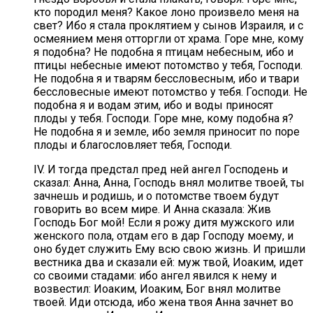
кто породил меня? Какое лоно произвело меня на
свет? Ибо я стала проклятием у сынов Израиля, и с
осмеянием меня отторгли от храма. Горе мне, кому
я подобна? Не подобна я птицам небесным, ибо и
птицы небесные имеют потомство у тебя, Господи.
Не подобна я и тварям бессловесным, ибо и твари
бессловесные имеют потомство у тебя. Господи. Не
подобна я и водам этим, ибо и воды приносят
плоды у тебя. Господи. Горе мне, кому подобна я?
Не подобна я и земле, ибо земля приносит по поре
плоды и благословляет тебя, Господи.
IV. И тогда предстал пред ней ангел Господень и
сказал: Анна, Анна, Господь внял молитве твоей, ты
зачнешь и родишь, и о потомстве твоем будут
говорить во всем мире. И Анна сказала: Жив
Господь Бог мой! Если я рожу дитя мужского или
женского пола, отдам его в дар Господу моему, и
оно будет служить Ему всю свою жизнь. И пришли
вестника два и сказали ей: муж твой, Иоаким, идет
со своими стадами: ибо ангел явился к нему и
возвестил: Иоаким, Иоаким, Бог внял молитве
твоей. Иди отсюда, ибо жена твоя Анна зачнет во