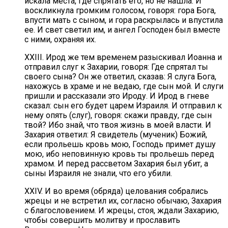
искала места, где спрятать его, но не нашла. И
воскликнула громким голосом, говоря: гора Бога,
впусти мать с сыном, и гора раскрылась и впустила
ее. И свет светил им, и ангел Господен был вместе
с ними, охраняя их.
XXIII. Ирод же тем временем разыскивал Иоанна и
отправил слуг к Захарии, говоря: Где спрятал ты
своего сына? Он же ответил, сказав: Я слуга Бога,
нахожусь в храме и не ведаю, где сын мой. И слуги
пришли и рассказали это Ироду. И Ирод в гневе
сказал: сын его будет царем Израиля. И отправил к
нему опять (слуг), говоря: скажи правду, где сын
твой? Ибо знай, что твоя жизнь в моей власти. И
Захария ответил: Я свидетель (мученик) Божий,
если прольешь кровь мою, Господь примет душу
мою, ибо неповинную кровь ты прольешь перед
храмом. И перед рассветом Захария был убит, а
сыны Израиля не знали, что его убили.
XXIV. И во время (обряда) целования собрались
жрецы и не встретил их, согласно обычаю, Захария
с благословением. И жрецы, стоя, ждали Захарию,
чтобы совершить молитву и прославить