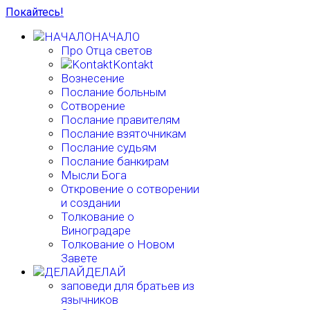
Покайтесь!
НАЧАЛО
Про Отца светов
Kontakt
Вознесение
Послание больным
Сотворение
Послание правителям
Послание взяточникам
Послание судьям
Послание банкирам
Мысли Бога
Откровение о сотворении
и создании
Толкование о
Виноградаре
Толкование о Новом
Завете
ДЕЛАЙ
заповеди для братьев из
язычников